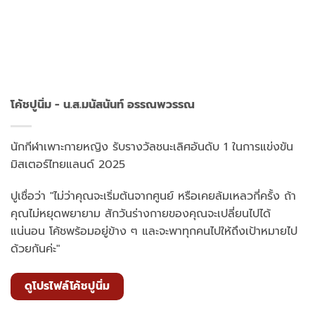
โค้ชปูนิ่ม - น.ส.มนัสนันท์ อรรณพวรรณ
นักกีฬาเพาะกายหญิง รับรางวัลชนะเลิศอันดับ 1 ในการแข่งขัน
มิสเตอร์ไทยแลนด์ 2025
ปูเชื่อว่า "ไม่ว่าคุณจะเริ่มต้นจากศูนย์ หรือเคยล้มเหลวกี่ครั้ง ถ้า
คุณไม่หยุดพยายาม สักวันร่างกายของคุณจะเปลี่ยนไปได้
แน่นอน โค้ชพร้อมอยู่ข้าง ๆ และจะพาทุกคนไปให้ถึงเป้าหมายไป
ด้วยกันค่ะ"
ดูโปรไฟล์โค้ชปูนิ่ม