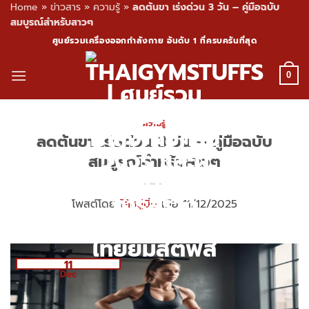
Home
»
ข่าวสาร
»
ความรู้
»
ลดต้นขา เร่งด่วน 3 วัน – คู่มือฉบับ
สมบูรณ์สำหรับสาวๆ
Skip
ศูนย์รวมเครื่องออกกำลังกาย อันดับ 1 ที่ครบครันที่สุด
to
content
0
ความรู้
ลดต้นขา เร่งด่วน 3 วัน – คู่มือฉบับ
สมบูรณ์สำหรับสาวๆ
โพสต์โดย
โค้ชปูนิ่ม
เมื่อ 11/12/2025
11
Dec