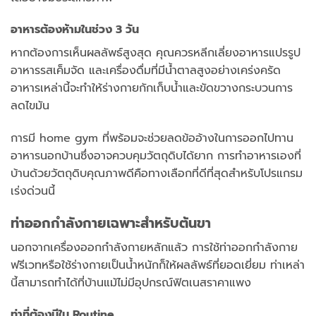
อาหารต้องห้ามในช่วง 3 วัน
หากต้องการเห็นผลลัพธ์สูงสุด คุณควรหลีกเลี่ยงอาหารแปรรูป
อาหารรสเค็มจัด และเครื่องดื่มที่มีน้ำตาลสูงอย่างเคร่งครัด
อาหารเหล่านี้จะทำให้ร่างกายกักเก็บน้ำและขัดขวางกระบวนการ
ลดไขมัน
การมี home gym ที่พร้อมจะช่วยลดข้ออ้างในการออกไปทาน
อาหารนอกบ้านซึ่งอาจควบคุมวัตถุดิบได้ยาก การทำอาหารเองที่
บ้านด้วยวัตถุดิบคุณภาพดีคือทางเลือกที่ดีที่สุดสำหรับโปรแกรม
เร่งด่วนนี้
ท่าออกกำลังกายเฉพาะสำหรับต้นขา
นอกจากเครื่องออกกำลังกายหลักแล้ว การใช้ท่าออกกำลังกาย
ฟรีเวทหรือใช้ร่างกายเป็นน้ำหนักก็ให้ผลลัพธ์ที่ยอดเยี่ยม ท่าเหล่า
นี้สามารถทำได้ที่บ้านแม้ไม่มีอุปกรณ์ฟิตเนสราคาแพง
ท่าที่ต้องมีใน Routine