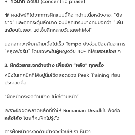
1 วินาที
ดึงขึ้น (concentric phase)
🧠 ผลลัพธ์ที่ได้จากการฝึกแบบนี้คือ กล้ามเนื้อหลังขาจะ “ตึง
ยาว” และถูกกระตุ้นลึกมาก จนมีลูกเทรนบางคนบอกว่า “เล่น
เหมือนไม่เยอะ แต่เจ็บลึกหลายวันเลยค่ะโค้ช!”
นอกจากจะเพิ่มกล้ามเนื้อได้เร็ว Tempo ยังช่วยป้องกันอาการ
“หลุดฟอร์ม” โดยเฉพาะในผู้หญิงวัย 40+ ที่โค้ชสอนบ่อย ๆ
2. ฝึกด้วยกระจกด้านข้าง เพื่อเช็ก “หลัง” ทุกครั้ง
หนึ่งในเทคนิคที่โค้ชปูนิ่มใช้ตลอดช่วง Peak Training ก่อน
ประกวดคือ
“ฝึกหน้ากระจกด้านข้าง ไม่ใช่ด้านหน้า”
เพราะข้อผิดพลาดหลักที่ทำให้ Romanian Deadlift พังคือ
หลังโค้ง
โดยที่คนฝึกไม่รู้ตัว
การฝึกหน้ากระจกด้านข้างจะช่วยให้เราเห็นว่า