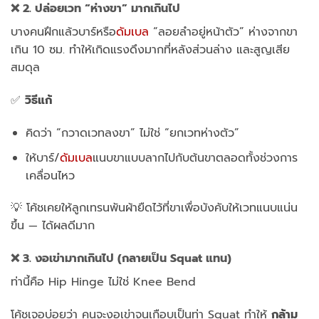
❌ 2. ปล่อยเวท “ห่างขา” มากเกินไป
บางคนฝึกแล้วบาร์หรือ
ดัมเบล
“ลอยลำอยู่หน้าตัว” ห่างจากขา
เกิน 10 ซม. ทำให้เกิดแรงดึงมากที่หลังส่วนล่าง และสูญเสีย
สมดุล
✅
วิธีแก้
คิดว่า “กวาดเวทลงขา” ไม่ใช่ “ยกเวทห่างตัว”
ให้บาร์/
ดัมเบล
แนบขาแบบลากไปกับต้นขาตลอดทั้งช่วงการ
เคลื่อนไหว
💡 โค้ชเคยให้ลูกเทรนพันผ้ายืดไว้ที่ขาเพื่อบังคับให้เวทแนบแน่น
ขึ้น — ได้ผลดีมาก
❌ 3. งอเข่ามากเกินไป (กลายเป็น Squat แทน)
ท่านี้คือ Hip Hinge ไม่ใช่ Knee Bend
โค้ชเจอบ่อยว่า คนจะงอเข่าจนเกือบเป็นท่า Squat ทำให้
กล้าม