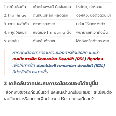
1. ท่ายืนเริ่มต้น
เท้ากว้างพอดี มือจับแน่น
ไหล่ตก, ท่าหลวม
2. Hip Hinge
ดันก้นไปหลัง หลังตรง
งอหลัง, ย่อตัวด้วยเข่า
3. เวทแนบลำตัว
กวาดเวทลงขา
ปล่อยให้เวทห่างตัว
4. หยุดให้เหมาะ
หยุดเมื่อ hamstring ตึง
พยายามให้เวทถึงพื้น
5. ขากลับ
ดึงกลับด้วยก้น
ใช้หลังหรือดึงกระชาก
หากคุณต้องการทราบด้านของการฝึกเชิงลึก แนะนำ
เทคนิคการฝึก Romanian Deadlift (RDL) ที่ถูกต้อง
เพื่อให้การฝึก
dumbbell romanian deadlift (RDL)
มีประสิทธิภาพมากขึ้น
2 เคล็ดลับจากประสบการณ์ตรงของโค้ชปูนิ่ม
“สิ่งที่โค้ชใช้จริงก่อนขึ้นเวที และแนะนำนักเรียนเสมอ” ให้เขียนต่อ
เลยไหมคะ หรืออยากเพิ่มคำถาม-ปรับแนวตรงนี้ก่อน?