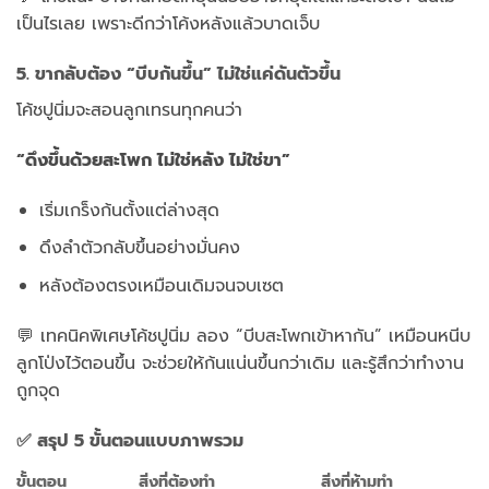
เป็นไรเลย เพราะดีกว่าโค้งหลังแล้วบาดเจ็บ
5. ขากลับต้อง “บีบก้นขึ้น” ไม่ใช่แค่ดันตัวขึ้น
โค้ชปูนิ่มจะสอนลูกเทรนทุกคนว่า
“ดึงขึ้นด้วยสะโพก ไม่ใช่หลัง ไม่ใช่ขา”
เริ่มเกร็งก้นตั้งแต่ล่างสุด
ดึงลำตัวกลับขึ้นอย่างมั่นคง
หลังต้องตรงเหมือนเดิมจนจบเซต
💬 เทคนิคพิเศษโค้ชปูนิ่ม ลอง “บีบสะโพกเข้าหากัน” เหมือนหนีบ
ลูกโป่งไว้ตอนขึ้น จะช่วยให้ก้นแน่นขึ้นกว่าเดิม และรู้สึกว่าทำงาน
ถูกจุด
✅ สรุป 5 ขั้นตอนแบบภาพรวม
ขั้นตอน
สิ่งที่ต้องทำ
สิ่งที่ห้ามทำ