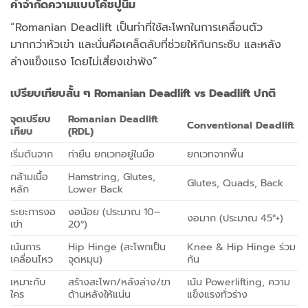
คำจำกัดความแบบโค้ชปูนิ่ม
“Romanian Deadlift เป็นท่าที่ใช้สะโพกในการเคลื่อนตัว
มากกว่าหัวเข่า และนั่นคือเคล็ดลับที่ช่วยให้ก้นกระชับ และหลัง
ล่างแข็งแรง โดยไม่เสี่ยงเข่าพัง”
เปรียบเทียบสั้น ๆ Romanian Deadlift vs Deadlift ปกติ
จุดเปรียบ
Romanian Deadlift
Conventional Deadlift
เทียบ
(RDL)
เริ่มต้นจาก
ท่ายืน ยกเวทอยู่ในมือ
ยกเวทจากพื้น
กล้ามเนื้อ
Hamstring, Glutes,
Glutes, Quads, Back
หลัก
Lower Back
ระยะการงอ
งอน้อย (ประมาณ 10–
งอมาก (ประมาณ 45°+)
เข่า
20°)
เน้นการ
Hip Hinge (สะโพกเป็น
Knee & Hip Hinge ร่วม
เคลื่อนไหว
จุดหมุน)
กัน
เหมาะกับ
สร้างสะโพก/หลังล่าง/ขา
เน้น Powerlifting, ความ
ใคร
ด้านหลังให้แน่น
แข็งแรงทั่วร่าง