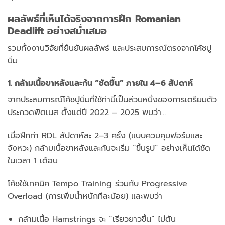
ผลลัพธ์ที่เห็นได้จริงจากการฝึก Romanian
Deadlift อย่างสม่ำเสมอ
รวมทั้งงานวิจัยที่ยืนยันผลลัพธ์ และประสบการณ์ตรงจากโค้ชปู
นิ่ม
1. กล้ามเนื้อขาหลังและก้น “ชัดขึ้น” ภายใน 4–6 สัปดาห์
จากประสบการณ์โค้ชปูนิ่มที่ใช้ท่านี้เป็นส่วนหนึ่งของการเตรียมตัว
ประกวดฟิตเนส ตั้งแต่ปี 2022 – 2025 พบว่า…
เมื่อฝึกท่า RDL สัปดาห์ละ 2–3 ครั้ง (แบบควบคุมฟอร์มและ
จังหวะ) กล้ามเนื้อขาหลังและก้นจะเริ่ม “ขึ้นรูป” อย่างเห็นได้ชัด
ในเวลา 1 เดือน
โค้ชใช้เทคนิค Tempo Training ร่วมกับ Progressive
Overload (การเพิ่มน้ำหนักทีละน้อย) และพบว่า
กล้ามเนื้อ Hamstrings จะ “เรียวยาวขึ้น” ไม่ตัน