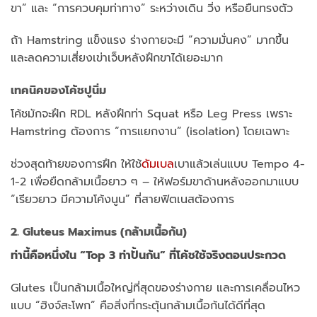
ขา” และ “การควบคุมท่าทาง” ระหว่างเดิน วิ่ง หรือยืนทรงตัว
ถ้า Hamstring แข็งแรง ร่างกายจะมี “ความมั่นคง” มากขึ้น
และลดความเสี่ยงเข่าเจ็บหลังฝึกขาได้เยอะมาก
เทคนิคของโค้ชปูนิ่ม
โค้ชมักจะฝึก RDL หลังฝึกท่า Squat หรือ Leg Press เพราะ
Hamstring ต้องการ “การแยกงาน” (isolation) โดยเฉพาะ
ช่วงสุดท้ายของการฝึก ให้ใช้
ดัมเบล
เบาแล้วเล่นแบบ Tempo 4-
1-2 เพื่อยืดกล้ามเนื้อยาว ๆ – ให้ฟอร์มขาด้านหลังออกมาแบบ
“เรียวยาว มีความโค้งนูน” ที่สายฟิตเนสต้องการ
2. Gluteus Maximus (กล้ามเนื้อก้น)
ท่านี้คือหนึ่งใน “Top 3 ท่าปั้นก้น” ที่โค้ชใช้จริงตอนประกวด
Glutes เป็นกล้ามเนื้อใหญ่ที่สุดของร่างกาย และการเคลื่อนไหว
แบบ “ฮิงจ์สะโพก” คือสิ่งที่กระตุ้นกล้ามเนื้อก้นได้ดีที่สุด