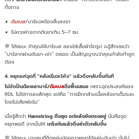
ทั้งทาง
ดัมเบล
/บาร์เบลต้องลื่นลงขา
ไม่ควรห่างจากต้นขาเกิน 5–7 ซม.
💬 โค้ชแนะ ถ้าคุณใช้บาร์เบล ลองใส่เสื้อผ้ารัดรูป จะรู้สึกเลยว่า
“บาร์ลากผ่านต้นขา-เข่า” ตลอด เป็นสัญญาณว่าคุณกำลังทำถูก
ต้อง
4. หยุดแค่จุดที่ “หลังเริ่มจะโค้ง” แล้วดึงกลับขึ้นทันที
ไม่จำเป็นต้องเอาบาร์/
ดัมเบล
ถึงพื้นเสมอ
เพราะจุดประสงค์ของ
RDL ไม่ใช่การลงลึกสุด แต่คือ “การยืดกล้ามเนื้อหลังขาเต็มระยะ
โดยไม่เสียฟอร์ม”
เมื่อรู้สึกว่า
Hamstring ตึงสุด แต่หลังยังตรงอยู่
นั่นคือจุด
หยุดพอดี จากนั้นให้
เกร็งก้นแล้วดึงลำตัวกลับขึ้น
💬 โค้ชแนะ บางคนที่ยืดหยุ่นน้อยอาจหยุดได้แค่ระดับเข่า นั่นไม่