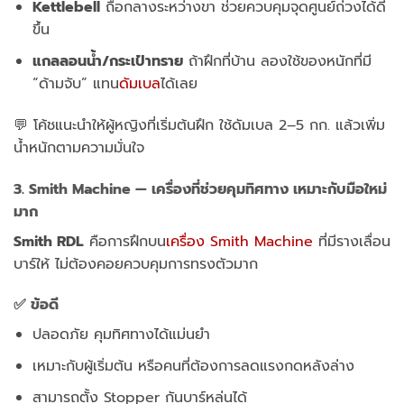
Kettlebell
ถือกลางระหว่างขา ช่วยควบคุมจุดศูนย์ถ่วงได้ดี
ขึ้น
แกลลอนน้ำ/กระเป๋าทราย
ถ้าฝึกที่บ้าน ลองใช้ของหนักที่มี
“ด้ามจับ” แทน
ดัมเบล
ได้เลย
💬 โค้ชแนะนำให้ผู้หญิงที่เริ่มต้นฝึก ใช้ดัมเบล 2–5 กก. แล้วเพิ่ม
น้ำหนักตามความมั่นใจ
3. Smith Machine — เครื่องที่ช่วยคุมทิศทาง เหมาะกับมือใหม่
มาก
Smith RDL
คือการฝึกบน
เครื่อง Smith Machine
ที่มีรางเลื่อน
บาร์ให้ ไม่ต้องคอยควบคุมการทรงตัวมาก
✅ ข้อดี
ปลอดภัย คุมทิศทางได้แม่นยำ
เหมาะกับผู้เริ่มต้น หรือคนที่ต้องการลดแรงกดหลังล่าง
สามารถตั้ง Stopper กันบาร์หล่นได้