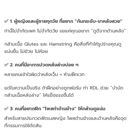
✅ 1. ผู้หญิงและผู้ชายทุกวัย ที่อยาก “ก้นกระชับ-ขาหลังสวย”
ท่านี้ไม่จำกัดเพศ ไม่จำกัดวัย ขอแค่คุณอยาก “ดูดีจากด้านหลัง”
กล้ามเนื้อ Glutes และ Hamstring คือสิ่งที่ทำให้รูปร่างคุณดู
แน่นขึ้น ไม่ย้วย ไม่ห้อย
✅ 2. คนที่มีอาการปวดหลังล่างบ่อย ๆ
หลายคนเข้าใจผิดว่าหลังเจ็บ = ห้ามฝึกเวท
แต่ในความเป็นจริง ถ้าฝึกอย่างถูกฟอร์ม ท่า RDL ช่วย “บำบัด
กล้ามเนื้อหลังล่าง” ให้แข็งแรงขึ้นได้
✅ 3. คนที่อยากฝึก “โพสท่าด้านข้าง” ให้กล้ามดูแน่น
สำหรับสายประกวดฟิตเนสหญิง โพสด้านข้างและด้านหลังคือจุด
ที่กรรมการใช้ตัดสิน