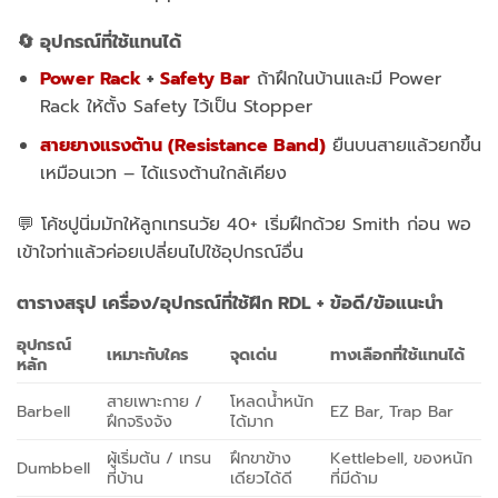
🔄 อุปกรณ์ที่ใช้แทนได้
Power Rack
+
Safety Bar
ถ้าฝึกในบ้านและมี Power
Rack ให้ตั้ง Safety ไว้เป็น Stopper
สายยางแรงต้าน (Resistance Band)
ยืนบนสายแล้วยกขึ้น
เหมือนเวท – ได้แรงต้านใกล้เคียง
💬 โค้ชปูนิ่มมักให้ลูกเทรนวัย 40+ เริ่มฝึกด้วย Smith ก่อน พอ
เข้าใจท่าแล้วค่อยเปลี่ยนไปใช้อุปกรณ์อื่น
ตารางสรุป เครื่อง/อุปกรณ์ที่ใช้ฝึก RDL + ข้อดี/ข้อแนะนำ
อุปกรณ์
เหมาะกับใคร
จุดเด่น
ทางเลือกที่ใช้แทนได้
หลัก
สายเพาะกาย /
โหลดน้ำหนัก
Barbell
EZ Bar, Trap Bar
ฝึกจริงจัง
ได้มาก
ผู้เริ่มต้น / เทรน
ฝึกขาข้าง
Kettlebell, ของหนัก
Dumbbell
ที่บ้าน
เดียวได้ดี
ที่มีด้าม