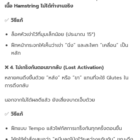
เนื้อ Hamstring ไม่ได้ทำงานจริง
✅
วิธีแก้
ล็อคหัวเข่าไว้ที่มุมเล็กน้อย (ประมาณ 15°)
ฝึกหน้ากระจกให้เห็นว่าเข่า “นิ่ง” และสะโพก “เคลื่อน” เป็น
หลัก
❌ 4. ไม่เกร็งก้นตอนขากลับ (Lost Activation)
หลายคนดึงขึ้นด้วย “หลัง” หรือ “ขา” แทนที่จะใช้ Glutes ใน
การดึงกลับ
นอกจากไม่ได้ผลดีแล้ว ยังเสี่ยงบาดเจ็บด้วย
✅
วิธีแก้
ฝึกแบบ Tempo แล้วโฟกัสการเกร็งก้นทุกครั้งตอนขึ้น
โค้ชใช้คำสั่งเสมอว่า “หนีบลูกโป่งไว้ระหว่างแก้มก้น” ขณะดึง