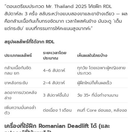
“ตอนเตรียมประกวด Mr. Thailand 2025 โค้ชฝึก RDL
สัปดาห์ละ 3 ครั้ง สลับระหว่างแบบสองขาและขาข้างเดียว — ผล
คือกล้ามเนื้อก้นเก็บทรงชัดมาก เวลาโพสหันข้าง มันจะดู ‘เต็ม
แต่กระชับ’ แบบที่กรรมการให้คะแนนสูงมากค่ะ”
สรุปผลลัพธ์ที่ได้จาก RDL
ระยะเวลาโดย
ประเภทผลลัพธ์
เห็นผลในใครบ้าง
ประมาณ
กล้ามเนื้อก้นชัด
ทุกวัย โดยเฉพาะผู้หญิงสาย
4–6 สัปดาห์
กลม ยก
ประกวด
ขาหลังกระชับ
2–4 สัปดาห์
ผู้ฝึกใหม่ก็เห็นผลเร็ว
ลดอาการปวดหลัง
3 สัปดาห์ขึ้นไป
วัย 35+ ที่นั่งทำงานนาน
ล่าง
เพิ่มความมั่นคงลำ
ต่อเนื่อง 1 เดือน
คนที่ Core อ่อนแอ, หลังงอ
ตัว
เครื่องที่ใช้ฝึก Romanian Deadlift ได้ (และ