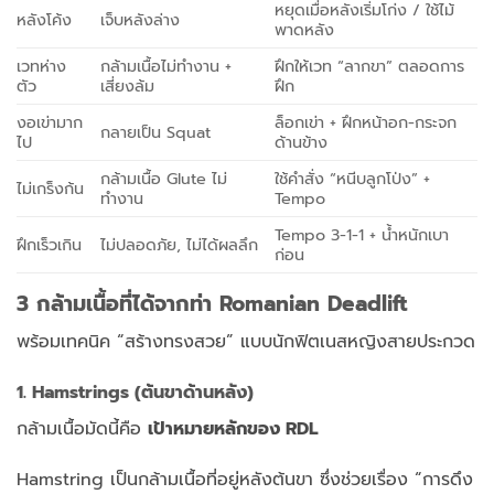
หยุดเมื่อหลังเริ่มโก่ง / ใช้ไม้
หลังโค้ง
เจ็บหลังล่าง
พาดหลัง
เวทห่าง
กล้ามเนื้อไม่ทำงาน +
ฝึกให้เวท “ลากขา” ตลอดการ
ตัว
เสี่ยงล้ม
ฝึก
งอเข่ามาก
ล็อกเข่า + ฝึกหน้าอก-กระจก
กลายเป็น Squat
ไป
ด้านข้าง
กล้ามเนื้อ Glute ไม่
ใช้คำสั่ง “หนีบลูกโป่ง” +
ไม่เกร็งก้น
ทำงาน
Tempo
Tempo 3-1-1 + น้ำหนักเบา
ฝึกเร็วเกิน
ไม่ปลอดภัย, ไม่ได้ผลลึก
ก่อน
3 กล้ามเนื้อที่ได้จากท่า Romanian Deadlift
พร้อมเทคนิค “สร้างทรงสวย” แบบนักฟิตเนสหญิงสายประกวด
1. Hamstrings (ต้นขาด้านหลัง)
กล้ามเนื้อมัดนี้คือ
เป้าหมายหลักของ RDL
Hamstring เป็นกล้ามเนื้อที่อยู่หลังต้นขา ซึ่งช่วยเรื่อง “การดึง