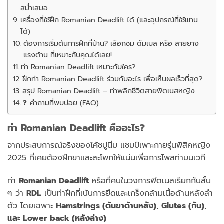
สม่ำเสมอ
เครื่องที่ใช้ฝึก Romanian Deadlift ได้ (และอุปกรณ์ที่ใช้แทน
ได้)
ต้องการเริ่มต้นการฝึกที่บ้าน? เลือกชม ดัมเบล หรือ สายยาง
แรงต้าน ที่เหมาะกับคุณได้เลย!
ท่า Romanian Deadlift เหมาะกับใคร?
ฝึกท่า Romanian Deadlift ร่วมกับอะไร เพื่อเห็นผลเร็วที่สุด?
สรุป Romanian Deadlift – ท่าพลิกชีวิตสายฟิตเนสหญิง
❓ คำถามที่พบบ่อย (FAQ)
ท่า Romanian Deadlift คืออะไร?
จากประสบการณ์จริงของโค้ชปูนิ่ม แชมป์เพาะกายรุ่นฟิสิคหญิง
2025 ที่เคยต้องฝึกขาและสะโพกให้แน่นเพื่อการโพสท่าบนเวที
ท่า
Romanian Deadlift
หรือที่คนในวงการฟิตเนสเรียกกันสั้น
ๆ ว่า
RDL
เป็นท่าฝึกที่เน้นการยืดและเกร็งกล้ามเนื้อด้านหลังลำ
ตัว โดยเฉพาะ
Hamstrings (ต้นขาด้านหลัง), Glutes (ก้น),
และ Lower back (หลังล่าง)