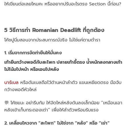
ให้เขียนต่อเลยไหมคะ หรืออยากปรับอะไรตรง Section นี้ก่อน?
5 วิธีการทำ Romanian Deadlift ที่ถูกต้อง
โค้ชปูนิ่มสอนจากประสบการณ์จริง ไม่ใช่แค่ตามตำรา
1. เริ่มจากการจัดท่ายืนให้มั่นคง
เท้ายืนกว้างพอดีกับสะโพก ปลายเท้าชี้ตรง น้ำหนักลงกลางเท้า
ไม่โน้มไปหน้า หรือเอนไปหลัง
บาร์เบล
หรือดัมเบลถือไว้ด้านหน้าลำตัว แขนเหยียดตรง มือจับ
กว้างพอดีหัวไหล่
💬 โค้ชแนะ อย่ารีบก้ม ให้จัดไหล่หลังดันลงเล็กน้อย “เหมือนเอา
หลังเข้าเก็บกระดองเต่า” เพื่อให้ลำตัวพร้อมรับแรง
2. เคลื่อนไหวจาก “สะโพก” ไม่ใช่จาก “หลัง” หรือ “เข่า”