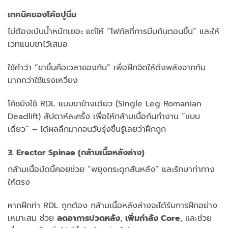
เทคนิคของโค้ชปูนิ่ม
ไม่ต้องเน้นน้ำหนักเยอะ แต่ให้ “โฟกัสที่การบีบก้นตอนขึ้น” และให้
เวทแนบขาไว้เสมอ
ใช้คำว่า “ขาขึ้นคือเวลาของก้น” เพื่อฝึกจิตให้ดึงพลังจากก้น
มากกว่าใช้แรงเหวี่ยง
โค้ชยังใช้ RDL แบบขาข้างเดียว (Single Leg Romanian
Deadlift) สัปดาห์ละครั้ง เพื่อให้กล้ามเนื้อก้นทำงาน “แบบ
เดี่ยว” – ได้ผลลึกมากจนวันรุ่งขึ้นรู้เลยว่าฝึกถูก
3. Erector Spinae (กล้ามเนื้อหลังล่าง)
กล้ามเนื้อมัดนี้คอยช่วย “พยุงกระดูกสันหลัง” และรักษาท่าทาง
ให้ตรง
หากฝึกท่า RDL ถูกต้อง กล้ามเนื้อหลังล่างจะได้รับการฝึกอย่าง
เหมาะสม ช่วย
ลดอาการปวดหลัง
,
เพิ่มกำลัง Core
, และช่วย