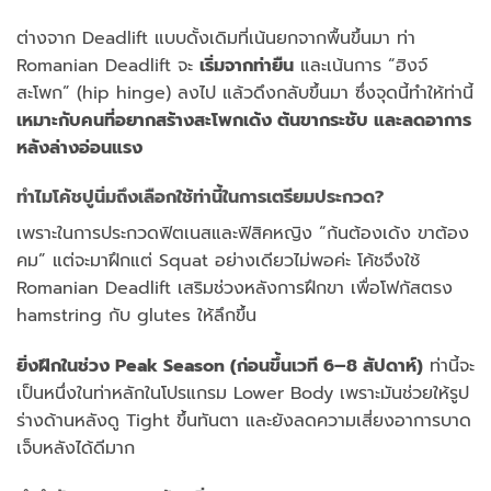
ต่างจาก Deadlift แบบดั้งเดิมที่เน้นยกจากพื้นขึ้นมา ท่า
Romanian Deadlift จะ
เริ่มจากท่ายืน
และเน้นการ “ฮิงจ์
สะโพก” (hip hinge) ลงไป แล้วดึงกลับขึ้นมา ซึ่งจุดนี้ทำให้ท่านี้
เหมาะกับคนที่อยากสร้างสะโพกเด้ง ต้นขากระชับ และลดอาการ
หลังล่างอ่อนแรง
ทำไมโค้ชปูนิ่มถึงเลือกใช้ท่านี้ในการเตรียมประกวด?
เพราะในการประกวดฟิตเนสและฟิสิคหญิง “ก้นต้องเด้ง ขาต้อง
คม” แต่จะมาฝึกแต่ Squat อย่างเดียวไม่พอค่ะ โค้ชจึงใช้
Romanian Deadlift เสริมช่วงหลังการฝึกขา เพื่อโฟกัสตรง
hamstring กับ glutes ให้ลึกขึ้น
ยิ่งฝึกในช่วง Peak Season (ก่อนขึ้นเวที 6–8 สัปดาห์)
ท่านี้จะ
เป็นหนึ่งในท่าหลักในโปรแกรม Lower Body เพราะมันช่วยให้รูป
ร่างด้านหลังดู Tight ขึ้นทันตา และยังลดความเสี่ยงอาการบาด
เจ็บหลังได้ดีมาก