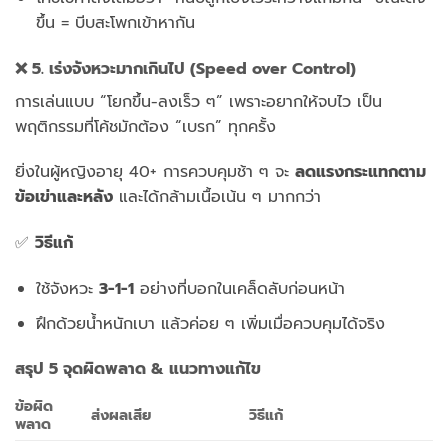
ขึ้น = บีบสะโพกเข้าหากัน
❌ 5. เร่งจังหวะมากเกินไป (Speed over Control)
การเล่นแบบ “โยกขึ้น-ลงเร็ว ๆ” เพราะอยากให้จบไว เป็น
พฤติกรรมที่โค้ชมักต้อง “เบรก” ทุกครั้ง
ยิ่งในผู้หญิงอายุ 40+ การควบคุมช้า ๆ จะ
ลดแรงกระแทกตาม
ข้อเข่าและหลัง
และได้กล้ามเนื้อเน้น ๆ มากกว่า
✅
วิธีแก้
ใช้จังหวะ
3-1-1
อย่างที่บอกในเคล็ดลับก่อนหน้า
ฝึกด้วยน้ำหนักเบา แล้วค่อย ๆ เพิ่มเมื่อควบคุมได้จริง
สรุป 5 จุดผิดพลาด & แนวทางแก้ไข
ข้อผิด
ส่งผลเสีย
วิธีแก้
พลาด