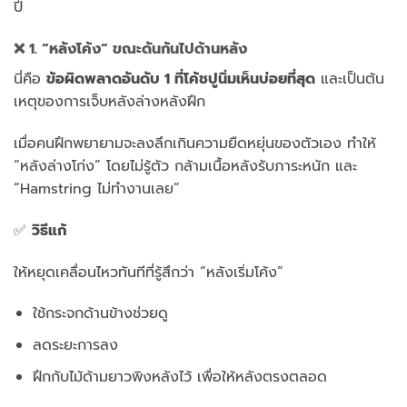
ปี
❌ 1. “หลังโค้ง” ขณะดันก้นไปด้านหลัง
นี่คือ
ข้อผิดพลาดอันดับ 1 ที่โค้ชปูนิ่มเห็นบ่อยที่สุด
และเป็นต้น
เหตุของการเจ็บหลังล่างหลังฝึก
เมื่อคนฝึกพยายามจะลงลึกเกินความยืดหยุ่นของตัวเอง ทำให้
“หลังล่างโก่ง” โดยไม่รู้ตัว กล้ามเนื้อหลังรับภาระหนัก และ
“Hamstring ไม่ทำงานเลย”
✅
วิธีแก้
ให้หยุดเคลื่อนไหวทันทีที่รู้สึกว่า “หลังเริ่มโค้ง”
ใช้กระจกด้านข้างช่วยดู
ลดระยะการลง
ฝึกกับไม้ด้ามยาวพิงหลังไว้ เพื่อให้หลังตรงตลอด