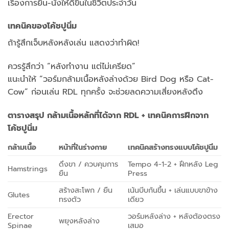
เรื่องการยืน-นั่งให้ดีขึ้นในชีวิตประจำวัน
เทคนิคของโค้ชปูนิ่ม
ถ้ารู้สึกเจ็บหลังหลังเล่น แสดงว่าทำผิด!
ควรรู้สึกว่า “หลังทำงาน แต่ไม่เครียด”
แนะนำให้ “วอร์มกล้ามเนื้อหลังล่างด้วย Bird Dog หรือ Cat-
Cow” ก่อนเล่น RDL ทุกครั้ง จะช่วยลดความเสี่ยงหลังตึง
ตารางสรุป กล้ามเนื้อหลักที่ได้จาก RDL + เทคนิคการฝึกจาก
โค้ชปูนิ่ม
กล้ามเนื้อ
หน้าที่ในร่างกาย
เทคนิคสร้างทรงแบบโค้ชปูนิ่ม
ดึงขา / ควบคุมการ
Tempo 4-1-2 + ฝึกหลัง Leg
Hamstrings
ยืน
Press
สร้างสะโพก / ยืน
เน้นบีบก้นขึ้น + เล่นแบบขาข้าง
Glutes
ทรงตัว
เดียว
Erector
วอร์มหลังล่าง + หลังต้องตรง
พยุงหลังล่าง
Spinae
เสมอ