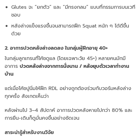
Glutes จะ “ยกตัว” และ “มีทรงกลม” แบบที่กรรมการบนเวที
ชอบ
หลังล่างแข็งแรงขึ้นจนสามารถฝึก Squat หนัก ๆ ได้ดีขึ้น
ด้วย
2. อาการปวดหลังล่างลดลง ในกลุ่มผู้ฝึกอายุ 40+
ในกลุ่มลูกเทรนที่โค้ชดูแล (โดยเฉพาะวัย 45+) หลายคนมักมี
อาการ
ปวดหลังล่างจากการนั่งนาน / หลังยุบตัวเวลาทำงาน
บ้าน
แต่เมื่อโค้ชปูนิ่มให้ฝึก RDL อย่างถูกต้องร่วมกับวอร์มหลังล่าง
ทุกครั้ง สังเกตเห็นว่า
หลังผ่านไป 3–4 สัปดาห์ อาการปวดหลังหายไปกว่า 80% และ
การยืน-เดินก็ดูมั่นคงขึ้นอย่างชัดเจน
สาระน่ารู้สำหรับงานวิจัย