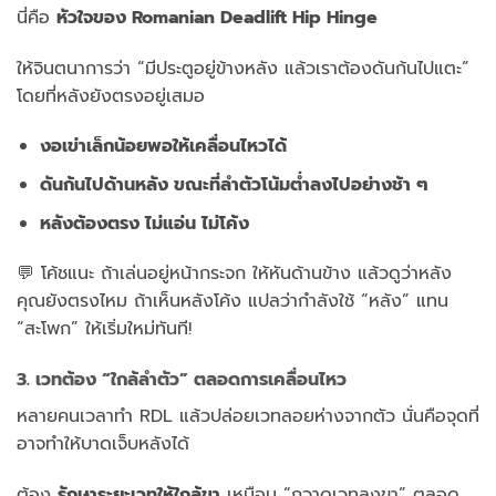
นี่คือ
หัวใจของ Romanian Deadlift Hip Hinge
ให้จินตนาการว่า “มีประตูอยู่ข้างหลัง แล้วเราต้องดันก้นไปแตะ”
โดยที่หลังยังตรงอยู่เสมอ
งอเข่าเล็กน้อยพอให้เคลื่อนไหวได้
ดันก้นไปด้านหลัง ขณะที่ลำตัวโน้มต่ำลงไปอย่างช้า ๆ
หลังต้องตรง ไม่แอ่น ไม่โค้ง
💬 โค้ชแนะ ถ้าเล่นอยู่หน้ากระจก ให้หันด้านข้าง แล้วดูว่าหลัง
คุณยังตรงไหม ถ้าเห็นหลังโค้ง แปลว่ากำลังใช้ “หลัง” แทน
“สะโพก” ให้เริ่มใหม่ทันที!
3. เวทต้อง “ใกล้ลำตัว” ตลอดการเคลื่อนไหว
หลายคนเวลาทำ RDL แล้วปล่อยเวทลอยห่างจากตัว นั่นคือจุดที่
อาจทำให้บาดเจ็บหลังได้
ต้อง
รักษาระยะเวทให้ใกล้ขา
เหมือน “กวาดเวทลงขา” ตลอด