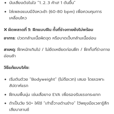
นับเสียงดังในใจ “1…2…3 ค้าง! 1 ดันขึ้น”
ใส่เพลงแบบมีจังหวะช้า (60-80 bpm) เพื่อควบคุมการ
เคลื่อนไหว
❌ ผิดพลาดที่ 5: ฝึกแบบฝืน ทั้งที่ร่างกายยังไม่พร้อม
อาการ:
ปวดกล้ามเนื้อผิดจุด หรือบาดเจ็บกล้ามเนื้ออ่อน
สาเหตุ:
ฝึกหนักเกินไป / ไม่ยืดเหยียดก่อนฝึก / ฝึกทั้งที่ร่างกาย
อ่อนล้า
วิธีแก้แบบโค้ช:
เริ่มต้นด้วย “Bodyweight” (ไม่ถือเวท) เสมอ โดยเฉพาะ
สัปดาห์แรก
ฝึกบนพื้นนุ่ม เช่นเสื่อยาง EVA เพื่อรองรับแรงกระแทก
ถ้าเป็นวัย 50+ ให้ใช้ “เก้าอี้วางด้านข้าง” ไว้พยุงมือเวลารู้สึก
เสียบาลานซ์