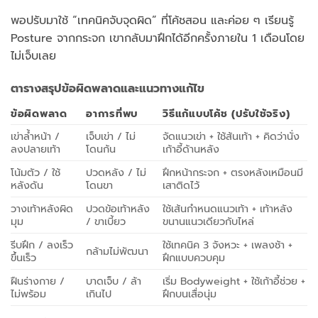
พอปรับมาใช้ “เทคนิคจับจุดผิด” ที่โค้ชสอน และค่อย ๆ เรียนรู้
Posture จากกระจก เขากลับมาฝึกได้อีกครั้งภายใน 1 เดือนโดย
ไม่เจ็บเลย
ตารางสรุปข้อผิดพลาดและแนวทางแก้ไข
ข้อผิดพลาด
อาการที่พบ
วิธีแก้แบบโค้ช (ปรับใช้จริง)
เข่าล้ำหน้า /
เจ็บเข่า / ไม่
จัดแนวเข่า + ใช้ส้นเท้า + คิดว่านั่ง
ลงปลายเท้า
โดนก้น
เก้าอี้ด้านหลัง
โน้มตัว / ใช้
ปวดหลัง / ไม่
ฝึกหน้ากระจก + ตรงหลังเหมือนมี
หลังดัน
โดนขา
เสาติดไว้
วางเท้าหลังผิด
ปวดข้อเท้าหลัง
ใช้เส้นกำหนดแนวเท้า + เท้าหลัง
มุม
/ ขาเบี้ยว
ขนานแนวเดียวกับไหล่
รีบฝึก / ลงเร็ว
ใช้เทคนิค 3 จังหวะ + เพลงช้า +
กล้ามไม่พัฒนา
ขึ้นเร็ว
ฝึกแบบควบคุม
ฝืนร่างกาย /
บาดเจ็บ / ล้า
เริ่ม Bodyweight + ใช้เก้าอี้ช่วย +
ไม่พร้อม
เกินไป
ฝึกบนเสื่อนุ่ม