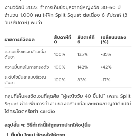
งานวิจัยปี 2022 ทำการเก็บข้อมูลจากผู้หญิงวัย 30-60 ปี
จำนวน 1,000 คน ให้ฝึก Split Squat ต่อเนื่อง 6 สัปดาห์ (3
วัน/สัปดาห์) พบว่า…
สัปดาห์ที่
สัปดาห์ที่
เปลี่ยนแปลง
รายการที่วัดผล
0
6
(%)
ความแข็งแรงกล้ามเนื้อ
100%
135%
+35%
ต้นขา
ความมั่นคงในการทรงตัว
100%
142%
+42%
ระดับไขมันสะสมบริเวณ
100%
83%
-17%
ต้นขา
กลุ่มที่เห็นผลชัดเจนที่สุดคือ “ผู้หญิงวัย 40 ขึ้นไป” เพราะ Split
Squat ช่วยเพิ่มการทำงานของกล้ามเนื้อและเผาผลาญได้ดีแม้ไม่
ได้กระโดดหรือทำ cardio
สรุปสั้น ๆ: วิธีทำท่านี้ให้ถูกจากปากโค้ชปุนิ่ม
ยืนมั่น ใจแน่ จัดหลังให้ตรง