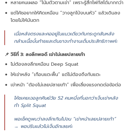
หลายคนเผลอ “โน้มตัวตามเข่า” เพราะรู้สึกโฟกัสได้มากกว่า
แต่โค้ชอยากให้คิดเหมือน “วางลูกโป่งบนหัว” แล้วเดินลง
โดยไม่ให้มันตก
เมื่อหลังตรงและคออยู่ในแนวเดียวกับกระดูกสันหลัง
กล้ามเนื้อบั้นท้ายและต้นขาจะทำงานเต็มประสิทธิภาพค่ะ
📌 วิธีที่ 3: ลงลึกพอดี เข่าไม่เลยปลายเท้า
ไม่ต้องลงลึกเหมือน Deep Squat
ให้เข่าหลัง “เกือบแตะพื้น” แต่ไม่ต้องถึงกับแตะ
เข่าหน้า “ต้องไม่เลยปลายเท้า” เพื่อเลี่ยงแรงกดต่อข้อต่อ
โค้ชเคยเจอลูกศิษย์วัย 52 คนหนึ่งที่บอกว่าเจ็บเข่าหลัง
ทำ Split Squat
พอเช็คดูพบว่าลงลึกเกินไปจน “เข่าหน้าเลยปลายเท้า”
→ พอปรับแล้วไม่เจ็บอีกเลยค่ะ