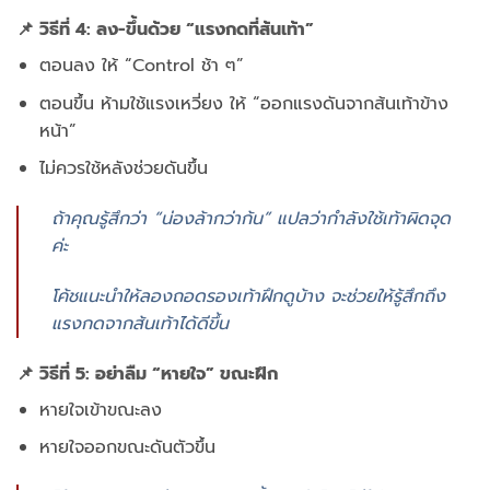
📌 วิธีที่ 4: ลง-ขึ้นด้วย “แรงกดที่ส้นเท้า”
ตอนลง ให้ “Control ช้า ๆ”
ตอนขึ้น ห้ามใช้แรงเหวี่ยง ให้ “ออกแรงดันจากส้นเท้าข้าง
หน้า”
ไม่ควรใช้หลังช่วยดันขึ้น
ถ้าคุณรู้สึกว่า “น่องล้ากว่าก้น” แปลว่ากำลังใช้เท้าผิดจุด
ค่ะ
โค้ชแนะนำให้ลองถอดรองเท้าฝึกดูบ้าง จะช่วยให้รู้สึกถึง
แรงกดจากส้นเท้าได้ดีขึ้น
📌 วิธีที่ 5: อย่าลืม “หายใจ” ขณะฝึก
หายใจเข้าขณะลง
หายใจออกขณะดันตัวขึ้น