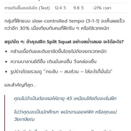
การเดินขึ้นลงบันได (Test)
12.4 วิ
9.8 วิ
-21% เวลา
กลุ่มที่ฝึกแบบ slow-controlled tempo (3-1-1) จะเห็นผลเร็ว
กว่าอีก 30% เมื่อเทียบกับคนที่ฝึกรีบ ๆ หรือใช้เวทหนัก
สรุปชัด ๆ: ถ้าคุณฝึก Split Squat อย่างสม่ำเสมอ จะได้อะไร?
กล้ามเนื้อก้นและต้นขาชัดขึ้นโดยไม่ต้องยกเวทหนัก
ความบาลานซ์ดีขึ้น เดินมั่นคงขึ้น วิ่งคล่องขึ้น
รูปร่างโดยรวมดู “กระชับ – สมส่วน – ใส่อะไรก็มั่นใจ”
และสำคัญที่สุด…
คุณไม่จำเป็นต้องรอให้อายุ 45 เหมือนโค้ชถึงจะเริ่มฝึก
ไม่ว่าคุณจะเป็นนักศึกษา พนักงานออฟฟิศ หรือคุณแม่
วัยเกษียณ