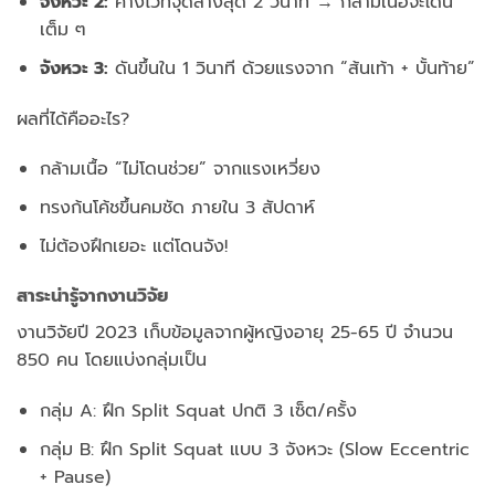
จังหวะ 2:
ค้างไว้ที่จุดล่างสุด 2 วินาที → กล้ามเนื้อจะโดน
เต็ม ๆ
จังหวะ 3:
ดันขึ้นใน 1 วินาที ด้วยแรงจาก “ส้นเท้า + บั้นท้าย”
ผลที่ได้คืออะไร?
กล้ามเนื้อ “ไม่โดนช่วย” จากแรงเหวี่ยง
ทรงก้นโค้ชขึ้นคมชัด ภายใน 3 สัปดาห์
ไม่ต้องฝึกเยอะ แต่โดนจัง!
สาระน่ารู้จากงานวิจัย
งานวิจัยปี 2023 เก็บข้อมูลจากผู้หญิงอายุ 25-65 ปี จำนวน
850 คน โดยแบ่งกลุ่มเป็น
กลุ่ม A: ฝึก Split Squat ปกติ 3 เซ็ต/ครั้ง
กลุ่ม B: ฝึก Split Squat แบบ 3 จังหวะ (Slow Eccentric
+ Pause)