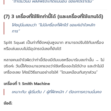
“ถ้าเริ่มวันนี้ ผลลัพธ์จะเกิดแน่นอน ขอแค่ใจเราเริ่ม”
(7) 3 เครื่องที่ใช้ฝึกท่านี้ได้ (และเครื่องที่ใช้แทนได้)
โค้ชปุนิ่มสอนว่า “ไม่มีเครื่องก็ฝึกได้ ขอแค่เข้าใจหลัก
การ”
Split Squat เป็นท่าที่ยืดหยุ่นสูงมาก สามารถปรับใช้กับเครื่อง
หรือเล่นแบบไม่มีอุปกรณ์เลยก็ยังได้
หลายคนเข้าใจผิดว่าท่านี้ต้องมีดัมเบลหรือบาร์เบลเท่านั้น → ไม่
จริงค่ะ วันนี้โค้ชจะมาแจกแจงว่าใช้เครื่องอะไรได้บ้าง และถ้าไม่มี
เครื่องเลย โค้ชมีวิธีแทนอย่างไรให้ “โดนเหมือนกันทุกส่วน”
เครื่องที่ 1:
Smith Machine
เหมาะกับ: ผู้เริ่มต้น / ผู้ที่ฝึกหนัก / ต้องการความมั่นคง
ข้อดี: