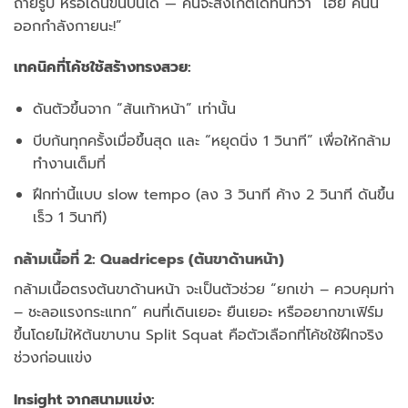
ถ่ายรูป หรือเดินขึ้นบันได — คนจะสังเกตได้ทันทีว่า “เฮ้ย คนนี้
ออกกำลังกายนะ!”
เทคนิคที่โค้ชใช้สร้างทรงสวย:
ดันตัวขึ้นจาก “ส้นเท้าหน้า” เท่านั้น
บีบก้นทุกครั้งเมื่อขึ้นสุด และ “หยุดนิ่ง 1 วินาที” เพื่อให้กล้าม
ทำงานเต็มที่
ฝึกท่านี้แบบ slow tempo (ลง 3 วินาที ค้าง 2 วินาที ดันขึ้น
เร็ว 1 วินาที)
กล้ามเนื้อที่ 2:
Quadriceps
(ต้นขาด้านหน้า)
กล้ามเนื้อตรงต้นขาด้านหน้า จะเป็นตัวช่วย “ยกเข่า – ควบคุมท่า
– ชะลอแรงกระแทก” คนที่เดินเยอะ ยืนเยอะ หรืออยากขาเฟิร์ม
ขึ้นโดยไม่ให้ต้นขาบาน Split Squat คือตัวเลือกที่โค้ชใช้ฝึกจริง
ช่วงก่อนแข่ง
Insight จากสนามแข่ง: