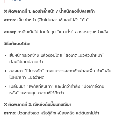
❌ ผิดพลาดที่ 1: ลงเข่าล้ำหน้า / น้ำหนักลงที่ปลายเท้า
อาการ:
เจ็บเข่าหน้า รู้สึกไม่บาลานซ์ และไม่ล้า “ก้น”
สาเหตุ:
ลงลึกเกินไป โดยไม่คุม “แนวตั้ง” ของกระดูกหน้าแข้ง
วิธีแก้แบบโค้ช:
ยืนหน้ากระจกข้าง แล้วซ้อมโดย “สังเกตแนวหัวเข่าหน้า”
ต้องไม่เลยปลายเท้า
ลองเอา “ไม้บรรทัด” วางแนวตรงจากหัวเข่าลงพื้น ถ้ามันล้น
ไปหน้าเท้า แปลว่าผิด
เปลี่ยนมา “โฟกัสที่ส้นเท้า” และนึกว่ากำลัง “นั่งเก้าอี้ด้าน
หลัง” จะช่วยคุมบาลานซ์ได้ดีกว่า
❌ ผิดพลาดที่ 2: ใช้หลังดันขึ้นแทนใช้ขา
อาการ:
ปวดหลังเอว หรือรู้สึกเหนื่อยหลัง แต่ต้นขาไม่ล้า