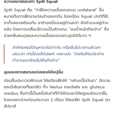
ความหมายของท่า Split Squat
Split Squat คือ “ท่าฝึกความแข็งแรงแบบ unilateral” ซึ่ง
หมายถึงการฝึกขาแต่ละข้างแยกกัน ไม่เหมือน Squat ปกติที่ใช้
ขาทั้งสองพร้อมกัน ขาข้างหนึ่งจะอยู่ด้านหน้า อีกข้างจะอยู่ด้าน
หลัง โดยการเคลื่อนไหวจะเป็นลักษณะ “ลงน้ำหนักทีละข้าง” ซึ่ง
ช่วยเพิ่มสมดุลและความแข็งแรงเฉพาะจุดได้ดีมาก ๆ
ถ้าใครเคยมีปัญหาขาไม่เท่ากัน หรือยืนไม่บาลานซ์เวลา
เล่นเวท ท่านี้ช่วยได้เลยค่ะ เพราะมัน “บังคับให้แต่ละข้าง
ทำงานเองโดยไม่พึ่งอีกข้าง”
มุมมองจากสนามแข่งของโค้ชปุนิ่ม
ก่อนขึ้นประกวดฟิตเนส โค้ชต้องฝึกให้ “กล้ามเนื้อต้นขา” ชัดเจน
และมีเส้นลายที่แยกชัด ทั้ง Vastus medialis และ gluteus
medius ซึ่งท่านี้เป็นหนึ่งในท่าที่ทำให้ทรงขาโค้ชดูคมชัดมากขึ้น
โดยเฉพาะช่วงก่อนประกวด 2 เดือน โค้ชจะฝึก Split Squat ทุก
สัปดาห์