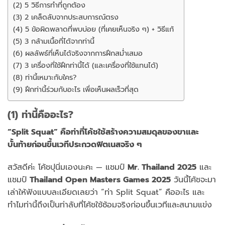
(2) 5 วิธีการทำที่ถูกต้อง
(3) 2 เคล็ดลับจากประสบการณ์ตรง
(4) 5 ข้อผิดพลาดที่พบบ่อย (ที่เคยเห็นจริง ๆ) + วิธีแก้
(5) 3 กล้ามเนื้อที่ได้จากท่านี้
(6) ผลลัพธ์ที่เห็นได้จริงจากการฝึกสม่ำเสมอ
(7) 3 เครื่องที่ใช้ฝึกท่านี้ได้ (และเครื่องที่ใช้แทนได้)
(8) ท่านี้เหมาะกับใคร?
(9) ฝึกท่านี้ร่วมกับอะไร เพื่อเห็นผลเร็วที่สุด
(1) ท่านี้คืออะไร?
“Split Squat” คือท่าที่โค้ชใช้สร้างความสมดุลของขาและ
บั้นท้ายก่อนขึ้นเวทีประกวดฟิตเนสจริง ๆ
สวัสดีค่ะ โค้ชปุนิ่มเองนะคะ — แชมป์
Mr. Thailand 2025
และ
แชมป์
Thailand Open Masters Games 2025
วันนี้โค้ชจะมา
เล่าให้ฟังแบบละเอียดเลยว่า “ท่า Split Squat” คืออะไร และ
ทำไมท่านี้ถึงเป็นท่าลับที่โค้ชใช้ซ้อมจริงก่อนขึ้นเวทีและสนามแข่ง