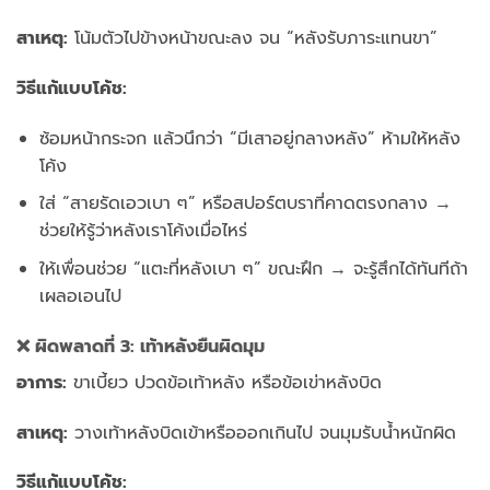
สาเหตุ:
โน้มตัวไปข้างหน้าขณะลง จน “หลังรับภาระแทนขา”
วิธีแก้แบบโค้ช:
ซ้อมหน้ากระจก แล้วนึกว่า “มีเสาอยู่กลางหลัง” ห้ามให้หลัง
โค้ง
ใส่ “สายรัดเอวเบา ๆ” หรือสปอร์ตบราที่คาดตรงกลาง →
ช่วยให้รู้ว่าหลังเราโค้งเมื่อไหร่
ให้เพื่อนช่วย “แตะที่หลังเบา ๆ” ขณะฝึก → จะรู้สึกได้ทันทีถ้า
เผลอเอนไป
❌ ผิดพลาดที่ 3: เท้าหลังยืนผิดมุม
อาการ:
ขาเบี้ยว ปวดข้อเท้าหลัง หรือข้อเข่าหลังบิด
สาเหตุ:
วางเท้าหลังบิดเข้าหรือออกเกินไป จนมุมรับน้ำหนักผิด
วิธีแก้แบบโค้ช: