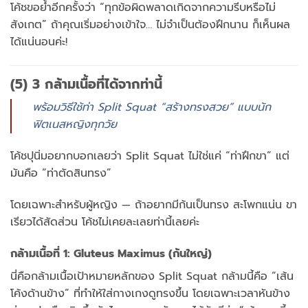
โค้ชขอย้ำอีกครั้งว่า “ทุกข้อผิดพลาดเกิดจากความรีบหรือไม่
สังเกต” ถ้าคุณเริ่มอย่างเข้าใจ… ไม่จำเป็นต้องฝึกนาน ก็เห็นผล
ได้แน่นอนค่ะ!
(5) 3 กล้ามเนื้อที่ได้จากท่านี้
พร้อมวิธีใช้ท่า Split Squat “สร้างทรงสวย” แบบนัก
ฟิตเนสหญิงทุกวัย
โค้ชปุนิ่มอยากบอกเลยว่า Split Squat ไม่ใช่แค่ “ท่าฝึกขา” แต่
มันคือ “ท่าตัดสินทรง”
โดยเฉพาะสำหรับผู้หญิง — ถ้าอยากมีก้นเป็นทรง สะโพกแน่น ขา
เรียวได้สัดส่วน โค้ชไม่เคยละเลยท่านี้เลยค่ะ
กล้ามเนื้อที่ 1:
Gluteus Maximus
(ก้นใหญ่)
นี่คือกล้ามเนื้อเป้าหมายหลักของ Split Squat กล้ามนี้คือ “เส้น
โค้งด้านข้าง” ที่ทำให้ใส่กางเกงดูทรงขึ้น โดยเฉพาะเวลาหันข้าง