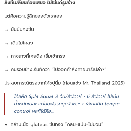
สิ่งที่เปลี่ยนก่อนเสมอ ไม่ใช่แค่รูปร่าง
แต่คือความรู้สึกของตัวเราเอง
→ ยืนมั่นคงขึ้น
→ เดินไม่โคลง
→ กางเกงที่เคยตึง เริ่มเข้าทรง
→ คนรอบข้างเริ่มทักว่า “ไปออกกำลังกายมารึเปล่า?”
ประสบการณ์ตรงจากโค้ชปุนิ่ม (ก่อนแข่ง Mr. Thailand 2025)
โค้ชฝึก Split Squat 3 วัน/สัปดาห์ × 6 สัปดาห์ ไม่เน้น
น้ำหนักเยอะ แต่คุมฟอร์มทุกจังหวะ + ใช้เทคนิค tempo
control ผลที่ได้คือ…
กล้ามเนื้อ gluteus ขึ้นทรง “กลม-แน่น-ไม่บวม”