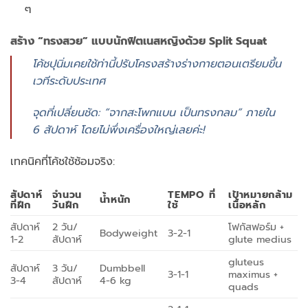
ๆ
สร้าง “ทรงสวย” แบบนักฟิตเนสหญิงด้วย Split Squat
โค้ชปุนิ่มเคยใช้ท่านี้ปรับโครงสร้างร่างกายตอนเตรียมขึ้น
เวทีระดับประเทศ
จุดที่เปลี่ยนชัด: “จากสะโพกแบน เป็นทรงกลม” ภายใน
6 สัปดาห์ โดยไม่พึ่งเครื่องใหญ่เลยค่ะ!
เทคนิคที่โค้ชใช้ซ้อมจริง:
สัปดาห์
จำนวน
TEMPO ที่
เป้าหมายกล้าม
น้ำหนัก
ที่ฝึก
วันฝึก
ใช้
เนื้อหลัก
สัปดาห์
2 วัน/
โฟกัสฟอร์ม +
Bodyweight
3-2-1
1-2
สัปดาห์
glute medius
gluteus
สัปดาห์
3 วัน/
Dumbbell
3-1-1
maximus +
3-4
สัปดาห์
4-6 kg
quads