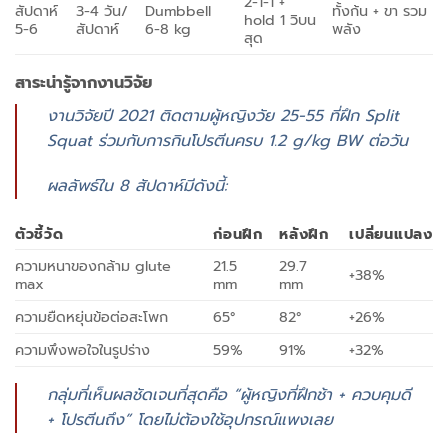
2-1-1 +
สัปดาห์
3-4 วัน/
Dumbbell
ทั้งก้น + ขา รวม
hold 1 วิบน
5-6
สัปดาห์
6-8 kg
พลัง
สุด
สาระน่ารู้จากงานวิจัย
งานวิจัยปี 2021 ติดตามผู้หญิงวัย 25-55 ที่ฝึก Split
Squat ร่วมกับการกินโปรตีนครบ 1.2 g/kg BW ต่อวัน
ผลลัพธ์ใน 8 สัปดาห์มีดังนี้:
ตัวชี้วัด
ก่อนฝึก
หลังฝึก
เปลี่ยนแปลง
ความหนาของกล้าม glute
21.5
29.7
+38%
max
mm
mm
ความยืดหยุ่นข้อต่อสะโพก
65°
82°
+26%
ความพึงพอใจในรูปร่าง
59%
91%
+32%
กลุ่มที่เห็นผลชัดเจนที่สุดคือ “ผู้หญิงที่ฝึกช้า + ควบคุมดี
+ โปรตีนถึง” โดยไม่ต้องใช้อุปกรณ์แพงเลย