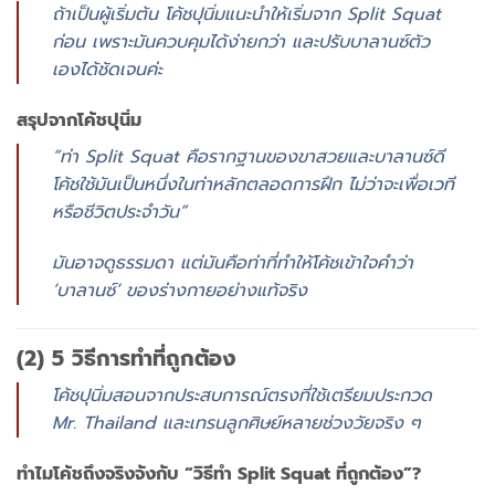
ถ้าเป็นผู้เริ่มต้น โค้ชปุนิ่มแนะนำให้เริ่มจาก Split Squat
ก่อน เพราะมันควบคุมได้ง่ายกว่า และปรับบาลานซ์ตัว
เองได้ชัดเจนค่ะ
สรุปจากโค้ชปุนิ่ม
“ท่า Split Squat คือรากฐานของขาสวยและบาลานซ์ดี
โค้ชใช้มันเป็นหนึ่งในท่าหลักตลอดการฝึก ไม่ว่าจะเพื่อเวที
หรือชีวิตประจำวัน”
มันอาจดูธรรมดา แต่มันคือท่าที่ทำให้โค้ชเข้าใจคำว่า
‘บาลานซ์’ ของร่างกายอย่างแท้จริง
(2) 5 วิธีการทำที่ถูกต้อง
โค้ชปุนิ่มสอนจากประสบการณ์ตรงที่ใช้เตรียมประกวด
Mr. Thailand และเทรนลูกศิษย์หลายช่วงวัยจริง ๆ
ทำไมโค้ชถึงจริงจังกับ “วิธีทำ Split Squat ที่ถูกต้อง”?