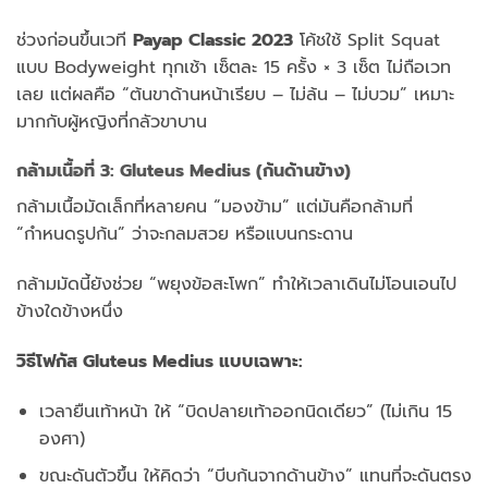
ช่วงก่อนขึ้นเวที
Payap Classic 2023
โค้ชใช้ Split Squat
แบบ Bodyweight ทุกเช้า เซ็ตละ 15 ครั้ง × 3 เซ็ต ไม่ถือเวท
เลย แต่ผลคือ “ต้นขาด้านหน้าเรียบ – ไม่ล้น – ไม่บวม” เหมาะ
มากกับผู้หญิงที่กลัวขาบาน
กล้ามเนื้อที่ 3:
Gluteus Medius
(ก้นด้านข้าง)
กล้ามเนื้อมัดเล็กที่หลายคน “มองข้าม” แต่มันคือกล้ามที่
“กำหนดรูปก้น” ว่าจะกลมสวย หรือแบนกระดาน
กล้ามมัดนี้ยังช่วย “พยุงข้อสะโพก” ทำให้เวลาเดินไม่โอนเอนไป
ข้างใดข้างหนึ่ง
วิธีโฟกัส Gluteus Medius แบบเฉพาะ:
เวลายืนเท้าหน้า ให้ “บิดปลายเท้าออกนิดเดียว” (ไม่เกิน 15
องศา)
ขณะดันตัวขึ้น ให้คิดว่า “บีบก้นจากด้านข้าง” แทนที่จะดันตรง