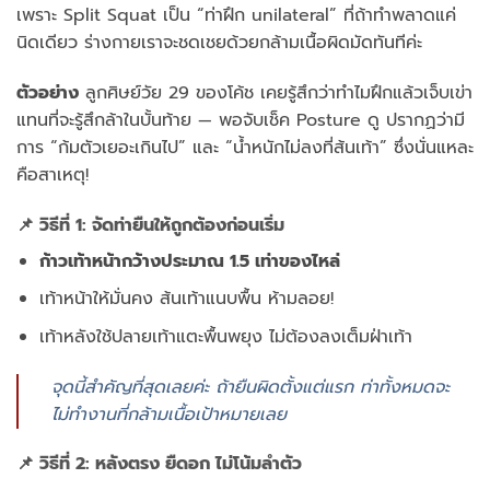
เพราะ Split Squat เป็น “ท่าฝึก unilateral” ที่ถ้าทำพลาดแค่
นิดเดียว ร่างกายเราจะชดเชยด้วยกล้ามเนื้อผิดมัดทันทีค่ะ
ตัวอย่าง
ลูกศิษย์วัย 29 ของโค้ช เคยรู้สึกว่าทำไมฝึกแล้วเจ็บเข่า
แทนที่จะรู้สึกล้าในบั้นท้าย — พอจับเช็ค Posture ดู ปรากฏว่ามี
การ “ก้มตัวเยอะเกินไป” และ “น้ำหนักไม่ลงที่ส้นเท้า” ซึ่งนั่นแหละ
คือสาเหตุ!
📌 วิธีที่ 1: จัดท่ายืนให้ถูกต้องก่อนเริ่ม
ก้าวเท้าหน้ากว้างประมาณ 1.5 เท่าของไหล่
เท้าหน้าให้มั่นคง ส้นเท้าแนบพื้น ห้ามลอย!
เท้าหลังใช้ปลายเท้าแตะพื้นพยุง ไม่ต้องลงเต็มฝ่าเท้า
จุดนี้สำคัญที่สุดเลยค่ะ ถ้ายืนผิดตั้งแต่แรก ท่าทั้งหมดจะ
ไม่ทำงานที่กล้ามเนื้อเป้าหมายเลย
📌 วิธีที่ 2: หลังตรง ยืดอก ไม่โน้มลำตัว