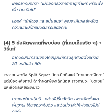
โค้ชอยากบอกว่า “ไม่ต้องกลัวว่าเราอายุเท่าไหร่ หรือเพิ่ง
เริ่มสายเกินไป”
ขอแค่ “เข้าใจวิธี และสม่ำเสมอ” คุณจะเห็นผลลัพธ์ชัด
กว่าคนที่ไปฝึกแบบรีบเร่งเสียอีกค่ะ
(4) 5 ข้อผิดพลาดที่พบบ่อย (ที่เคยเห็นจริง ๆ) +
วิธีแก้
จากประสบการณ์ของโค้ชปุนิ่มที่เทรนลูกศิษย์ตั้งแต่วัย
20 จนถึงวัย 60+
เวลาคนพูดถึง Split Squat มักจะนึกถึงแค่ “ท่าแยกขาฝึกขา”
แต่เบื้องหลังท่านี้ ถ้าทำผิดเพียงเล็กน้อย ร่างกายจะ “ชดเชย”
และส่งผลเสียระยะยาว
บางคนทำมาเป็นปี… กล้ามไม่ขึ้นสักนิด เพราะผิดตั้งแต่
พื้นฐาน! โค้ชเจอมากับตัว และวันนี้จะเล่าให้ฟังแบบไม่มี
กั๊กค่ะ