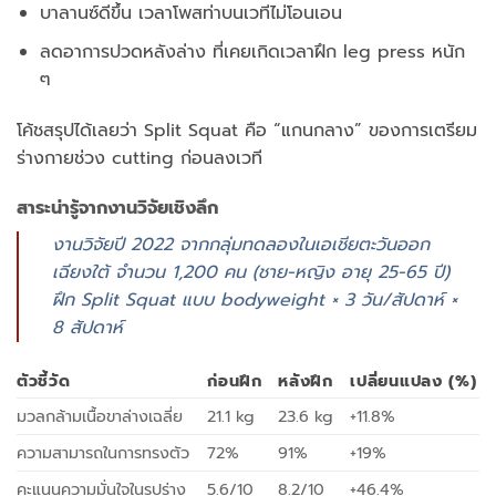
บาลานซ์ดีขึ้น เวลาโพสท่าบนเวทีไม่โอนเอน
ลดอาการปวดหลังล่าง ที่เคยเกิดเวลาฝึก leg press หนัก
ๆ
โค้ชสรุปได้เลยว่า Split Squat คือ “แกนกลาง” ของการเตรียม
ร่างกายช่วง cutting ก่อนลงเวที
สาระน่ารู้จากงานวิจัยเชิงลึก
งานวิจัยปี 2022 จากกลุ่มทดลองในเอเชียตะวันออก
เฉียงใต้ จำนวน 1,200 คน (ชาย-หญิง อายุ 25-65 ปี)
ฝึก Split Squat แบบ bodyweight × 3 วัน/สัปดาห์ ×
8 สัปดาห์
ตัวชี้วัด
ก่อนฝึก
หลังฝึก
เปลี่ยนแปลง (%)
มวลกล้ามเนื้อขาล่างเฉลี่ย
21.1 kg
23.6 kg
+11.8%
ความสามารถในการทรงตัว
72%
91%
+19%
คะแนนความมั่นใจในรูปร่าง
5.6/10
8.2/10
+46.4%