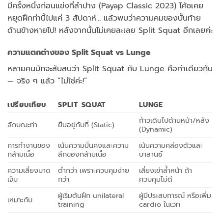
มีครั้งหนึ่งก่อนแข่งที่ลำปาง (Payap Classic 2023) โค้ชเคย
หยุดฝึกท่านี้ไปแค่ 3 สัปดาห์… แล้วพบว่าความคมของบั้นท้าย
ด้านข้างหายไป! หลังจากนั้นไม่เคยละเลย Split Squat อีกเลยค่ะ
ความแตกต่างของ Split Squat vs Lunge
หลายคนมักจะสับสนว่า Split Squat กับ Lunge คือท่าเดียวกัน
— จริง ๆ แล้ว “ไม่ใช่ค่ะ!”
เปรียบเทียบ
SPLIT SQUAT
LUNGE
ก้าวเดินไปด้านหน้า/หลัง
ลักษณะท่า
ยืนอยู่กับที่ (Static)
(Dynamic)
การทำงานของ
เน้นความมั่นคงและความ
เน้นความคล่องตัวและ
กล้ามเนื้อ
ลึกของกล้ามเนื้อ
บาลานซ์
ความเสี่ยงบาด
ต่ำกว่า เพราะควบคุมง่าย
เสี่ยงเข่าล้ำหน้า ถ้า
เจ็บ
กว่า
ควบคุมไม่ดี
ผู้เริ่มต้นฝึก unilateral
ผู้มีประสบการณ์ หรือเพิ่ม
เหมาะกับ
training
cardio ในเวท