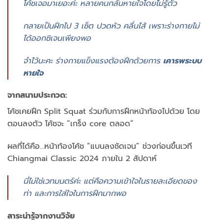
โค้ชเจอมาเยอะค่ะ หลายคนกลั้นหายใจโดยไม่รู้ตัว
กลายเป็นฝึกไป 3 เซ็ต ปวดหัว คลื่นไส้ เพราะร่างกายไม่
ได้ออกซิเจนเพียงพอ
จำไว้นะคะ ร่างกายแข็งแรงต้องฝึกด้วยการ
เคารพระบบ
หายใจ
จากสนามประกวด:
โค้ชเคยฝึก Split Squat ร่วมกับการฝึกหน้าท้องไปด้วย โดย
ตอนลงตัว โค้ชจะ “เกร็ง core ตลอด”
ผลที่ได้คือ…หน้าท้องโค้ช “แบนลงชัดเจน” ช่วงก่อนขึ้นเวที
Chiangmai Classic 2024 ภายใน 2 สัปดาห์
นี่ไม่ใช่เวทมนตร์ค่ะ แต่คือความเข้าใจในรายละเอียดของ
ท่า และการใส่ใจในการฝึกมากพอ
สาระน่ารู้จากงานวิจัย