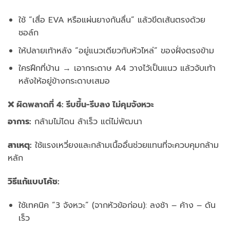
ใช้ “เสื่อ EVA หรือแผ่นยางกันลื่น” แล้วขีดเส้นตรงด้วย
ชอล์ก
ให้ปลายเท้าหลัง “อยู่แนวเดียวกับหัวไหล่” ของฝั่งตรงข้าม
ใครฝึกที่บ้าน → เอากระดาษ A4 วางไว้เป็นแนว แล้วจับเท้า
หลังให้อยู่ข้างกระดาษเสมอ
❌ ผิดพลาดที่ 4: รีบขึ้น-รีบลง ไม่คุมจังหวะ
อาการ:
กล้ามไม่โดน ล้าเร็ว แต่ไม่พัฒนา
สาเหตุ:
ใช้แรงเหวี่ยงและกล้ามเนื้ออื่นช่วยแทนที่จะควบคุมกล้าม
หลัก
วิธีแก้แบบโค้ช:
ใช้เทคนิค “3 จังหวะ” (จากหัวข้อก่อน): ลงช้า – ค้าง – ดัน
เร็ว