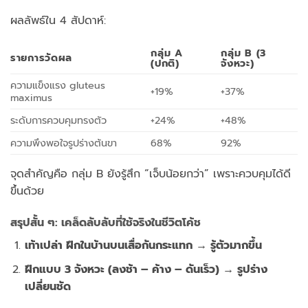
ผลลัพธ์ใน 4 สัปดาห์:
กลุ่ม A
กลุ่ม B (3
รายการวัดผล
(ปกติ)
จังหวะ)
ความแข็งแรง gluteus
+19%
+37%
maximus
ระดับการควบคุมทรงตัว
+24%
+48%
ความพึงพอใจรูปร่างต้นขา
68%
92%
จุดสำคัญคือ กลุ่ม B ยังรู้สึก “เจ็บน้อยกว่า” เพราะควบคุมได้ดี
ขึ้นด้วย
สรุปสั้น ๆ: เคล็ดลับลับที่ใช้จริงในชีวิตโค้ช
เท้าเปล่า ฝึกในบ้านบนเสื่อกันกระแทก → รู้ตัวมากขึ้น
ฝึกแบบ 3 จังหวะ (ลงช้า – ค้าง – ดันเร็ว) → รูปร่าง
เปลี่ยนชัด