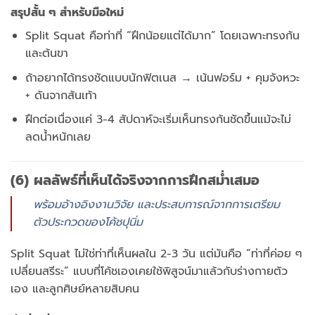
สรุปสั้น ๆ สำหรับมือใหม่
Split Squat คือท่าที่ “ฝึกน้อยแต่ได้มาก” โดยเฉพาะทรงก้น
และต้นขา
ถ้าอยากได้ทรงชัดแบบนักฟิตเนส → เน้นฟอร์ม + คุมจังหวะ
+ ดันจากส้นเท้า
ฝึกต่อเนื่องแค่ 3-4 สัปดาห์จะเริ่มเห็นทรงก้นชัดขึ้นแม้จะไม่
ลดน้ำหนักเลย
(6) ผลลัพธ์ที่เห็นได้จริงจากการฝึกสม่ำเสมอ
พร้อมอ้างอิงงานวิจัย และประสบการณ์จากการเตรียม
ตัวประกวดของโค้ชปุนิ่ม
Split Squat ไม่ใช่ท่าที่เห็นผลใน 2-3 วัน แต่มันคือ “ท่าที่ค่อย ๆ
เปลี่ยนสรีระ” แบบที่โค้ชเองเคยใช้พิสูจน์มาแล้วกับร่างกายตัว
เอง และลูกศิษย์หลายสิบคน