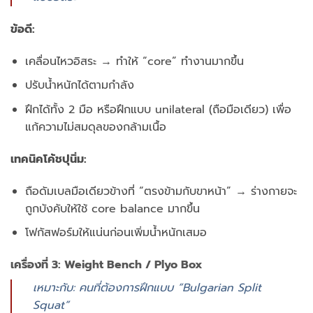
ข้อดี:
เคลื่อนไหวอิสระ → ทำให้ “core” ทำงานมากขึ้น
ปรับน้ำหนักได้ตามกำลัง
ฝึกได้ทั้ง 2 มือ หรือฝึกแบบ unilateral (ถือมือเดียว) เพื่อ
แก้ความไม่สมดุลของกล้ามเนื้อ
เทคนิคโค้ชปุนิ่ม:
ถือดัมเบลมือเดียวข้างที่ “ตรงข้ามกับขาหน้า” → ร่างกายจะ
ถูกบังคับให้ใช้ core balance มากขึ้น
โฟกัสฟอร์มให้แน่นก่อนเพิ่มน้ำหนักเสมอ
เครื่องที่ 3:
Weight Bench / Plyo Box
เหมาะกับ: คนที่ต้องการฝึกแบบ “Bulgarian Split
Squat”