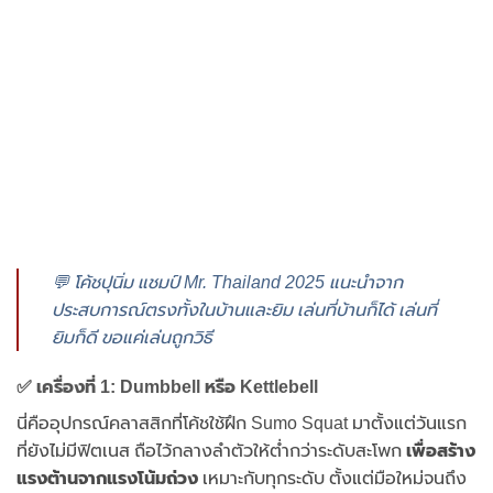
💬 โค้ชปุนิ่ม แชมป์ Mr. Thailand 2025 แนะนำจาก
ประสบการณ์ตรงทั้งในบ้านและยิม เล่นที่บ้านก็ได้ เล่นที่
ยิมก็ดี ขอแค่เล่นถูกวิธี
✅ เครื่องที่ 1: Dumbbell หรือ Kettlebell
นี่คืออุปกรณ์คลาสสิกที่โค้ชใช้ฝึก Sumo Squat มาตั้งแต่วันแรก
ที่ยังไม่มีฟิตเนส ถือไว้กลางลำตัวให้ต่ำกว่าระดับสะโพก
เพื่อสร้าง
แรงต้านจากแรงโน้มถ่วง
เหมาะกับทุกระดับ ตั้งแต่มือใหม่จนถึง