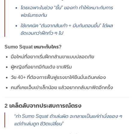
โดยเฉพาะในช่วง “ขึ้น” ของท่า ทำให้เหมาะกับการ
ฟอร์มทรงก้น
ใช้เทคนิค “ดันจากส้นเท้า + บีบก้นตอนขึ้น” ได้ผล
ชัดเจนกว่าฝึกทั่ว ๆ ไป
Sumo Squat เหมาะกับใคร?
มือใหม่ที่อยากเริ่มฝึกกล้ามขาแบบปลอดภัย
ผู้หญิงที่อยากมีก้นเด้ง ขาเฟิร์ม
วัย 40+ ที่ต้องการฟื้นฟูแรงขาให้ยืนมั่นเดินคล่อง
คนที่เคยเจ็บเข่าเล็กน้อย แล้วอยากกลับมาฟิตอีกครั้ง
2 เคล็ดลับจากประสบการณ์ตรง
“ท่า Sumo Squat ถ้าเล่นผิด จะกลายเป็นแค่ท่านั่งยอง ๆ
แต่ถ้าเล่นถูก ชีวิตเปลี่ยน”