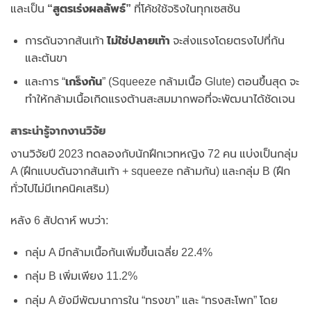
และเป็น
“สูตรเร่งผลลัพธ์”
ที่โค้ชใช้จริงในทุกเซสชัน
การดันจากส้นเท้า
ไม่ใช่ปลายเท้า
จะส่งแรงโดยตรงไปที่ก้น
และต้นขา
และการ “
เกร็งก้น
” (Squeeze กล้ามเนื้อ Glute) ตอนขึ้นสุด จะ
ทำให้กล้ามเนื้อเกิดแรงต้านสะสมมากพอที่จะพัฒนาได้ชัดเจน
สาระน่ารู้จากงานวิจัย
งานวิจัยปี 2023 ทดลองกับนักฝึกเวทหญิง 72 คน แบ่งเป็นกลุ่ม
A (ฝึกแบบดันจากส้นเท้า + squeeze กล้ามก้น) และกลุ่ม B (ฝึก
ทั่วไปไม่มีเทคนิคเสริม)
หลัง 6 สัปดาห์ พบว่า:
กลุ่ม A มีกล้ามเนื้อก้นเพิ่มขึ้นเฉลี่ย 22.4%
กลุ่ม B เพิ่มเพียง 11.2%
กลุ่ม A ยังมีพัฒนาการใน “ทรงขา” และ “ทรงสะโพก” โดย