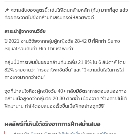
📌 ความลับของสูตรนี้: เล่นให้โดนกล้ามหลัก (ก้น) มากที่สุด แล้ว
ค่อยกระจายไปยังกล้ามที่เสริมทรงให้สวยพอดี
สาระน่ารู้จากงานวิจัย
ปี 2021 งานวิจัยจากกลุ่มผู้หญิงวัย 28-42 ปี ที่ฝึกท่า Sumo
Squat ร่วมกับท่า Hip Thrust พบว่า:
กลุ่มนี้มีการเพิ่มขึ้นของกล้ามก้นเฉลี่ย 21.8% ใน 6 สัปดาห์ โดย
82% รายงานว่า “ทรงสะโพกชัดขึ้น” และ “มีความมั่นใจในการใส่
กางเกงมากกว่าเดิม”
จุดที่น่าสนใจคือ: ผู้หญิงวัย 40+ กลับมีอัตราการตอบสนองทาง
กล้ามเนื้อสูงกว่ากลุ่มวัย 20-30 ด้วยซ้ำ เนื่องจาก “ร่างกายไม่ได้
ฝึกมานาน ทำให้ตอบสนองเร็วขึ้นเมื่อฝึกอย่างถูกวิธี”
ผลลัพธ์ที่เห็นได้จริงจากการฝึกสม่ำเสมอ