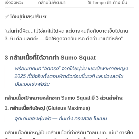
เร่งจังหวะ
กล้ามไม่พัฒนา
ใช้ Tempo ช้า-ค้าง-ขึ้น
✅ โค้ชปุนิ่มสรุปสั้น ๆ:
“เล่นท่านี้ผิด…ไม่ใช่แค่ไม่ได้ผล แต่บางคนถึงกับบาดเจ็บไปนาน
3–6 เดือนเลยค่ะ — ฝึกให้ถูกจากวันแรก ดีกว่ามาแก้ทีหลัง”
3 กล้ามเนื้อที่ได้จากท่า Sumo Squat
พร้อมเทคนิค “จัดทรง” จากโค้ชปุนิ่ม แชมป์เพาะกายหญิง
2025 ที่ใช้จริงทั้งตอนฟิตตัวก่อนขึ้นเวที และช่วงลดไข
มันแบบเร่งฟอร์ม
กล้ามเนื้อเป้าหมายหลักจาก Sumo Squat มี 3 ส่วนสำคัญ
1.
กล้ามเนื้อก้นใหญ่ (Gluteus Maximus)
จุดเด่นของหุ่นฟิต — ก้นเด้ง ทรงสวย ไม่แบน
กล้ามเนื้อก้นใหญ่เป็นกล้ามเนื้อที่ทำให้ก้น “กลม-ยก-แน่น” การฝึก