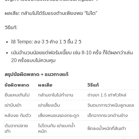
ผลเสีย: กล้ามไม่ได้รับแรงต้านเพียงพอ “ไม่โต”
วิธีแก้:
ใช้ Tempo: ลง 3 วิ ค้าง 1 วิ ขึ้น 2 วิ
เน้นจำนวนน้อยแต่ฟอร์มเนี๊ยบ เช่น 8-10 ครั้ง ก็ได้ผลกว่าเล่น
20 ครั้งแบบไม่ควบคุม
สรุปข้อผิดพลาด + แนวทางแก้
ข้อผิดพลาด
ผลเสีย
วิธีแก้
ยืนแคบเกินไป
กล้ามขาในไม่ทำงาน
ถ่างขา 1.5 เท่าหัวไหล่
เข่าบีบเข้า
เข่าเสี่ยงเจ็บ
จินตนาการว่าหนีบลูกบอล
หลังงอ ก้มตัว
เสี่ยงหมอนรองกระดูก
เช็กจากกระจกด้านข้าง
ดันจากปลาย
ไม่โดนก้น เข่าแบกน้ำ
ฝึกลงน้ำหนักที่ส้นเท้า
เท้า
หนัก