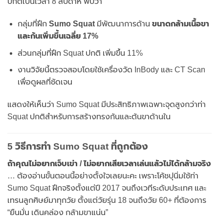
ปกติเป็นเวลา 8 สัปดาห์ พบว่า
กลุ่มที่ฝึก
Sumo Squat
มีพัฒนาการด้าน
ขนาดกล้ามเนื้อขา
และก้นเพิ่มขึ้นเฉลี่ย 17%
ส่วนกลุ่มที่ฝึก Squat ปกติ เพิ่มขึ้น 11%
งานวิจัยนี้ตรวจสอบโดยใช้เครื่องวัด InBody และ CT Scan
เพื่อดูผลที่ชัดเจน
แสดงให้เห็นว่า Sumo Squat มีประสิทธิภาพเฉพาะจุดสูงกว่าท่า
Squat ปกติสำหรับการสร้างทรงก้นและต้นขาด้านใน
5 วิธีการทำ Sumo Squat ที่ถูกต้อง
ถ้าคุณไม่อยากเจ็บเข่า / ไม่อยากเสียเวลาเล่นแล้วไม่ได้กล้ามจริง
… ต้องอ่านขั้นตอนนี้อย่างตั้งใจเลยนะคะ เพราะโค้ชปุนิ่มใช้ท่า
Sumo Squat ฝึกจริงตั้งแต่ปี 2017 จนถึงเวทีระดับประเทศ และ
เทรนลูกศิษย์มาทุกวัย ตั้งแต่วัยรุ่น 18 จนถึงวัย 60+ ที่ต้องการ
“ยืนมั่น เดินคล่อง กล้ามขาแน่น”