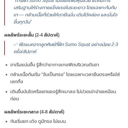
“การฝึก Sumo Squat ไม่ใช่แค่เพื่อหุ่นสวย แต่คือการ
เสริมฐานให้ร่างกายแข็งแรงในระยะยาว โดยเฉพาะก้นกับ
ขา — กล้ามเนื้อที่ช่วยให้เรายืนมั่น เดินได้คล่อง และมั่นใจ
ขึ้นทุกวัน”
ผลลัพธ์ระยะสั้น (2-4 สัปดาห์)
✅ ฟีดแบคจากลูกศิษย์ที่ฝึก Sumo Squat อย่างน้อย 2-3
ครั้ง/สัปดาห์
ขาเริ่มแน่นขึ้น รู้สึกว่าขากางเกงฟิตบริเวณต้นขา
กล้ามเนื้อก้นเริ่ม “จับเป็นทรง” โดยเฉพาะเวลายืนตรงหรือใส่
เลกกิ้ง
เดินขึ้นบันไดหรือยกของรู้สึกเบาลง ไม่ปวดเข่าง่ายเหมือน
ก่อน
ผลลัพธ์ระยะกลาง (4-8 สัปดาห์)
ก้นเริ่มยก เด้ง ดูมีทรง ไม่แบน