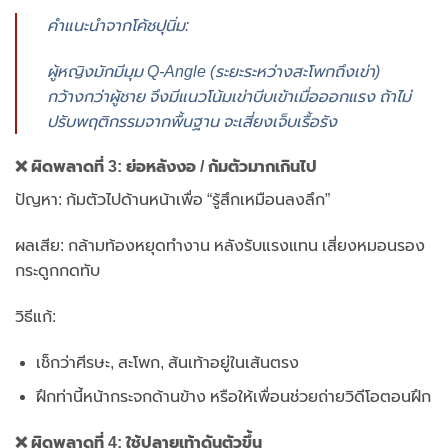
คำแนะนำจากโค้ชปุนิ่ม:
ผู้หญิงมักมีมุม Q-Angle (ระยะระหว่างสะโพกถึงเข่า)
กว้างกว่าผู้ชาย จึงมีแนวโน้มเข่าบีบเข้าเมื่อออกแรง ถ้าไม่
ปรับพฤติกรรมจากพื้นฐาน จะเสี่ยงเจ็บเรื้อรัง
❌ ผิดพลาดที่ 3: ย่อหลังงอ / ก้มตัวมากเกินไป
ปัญหา: ก้มตัวไปด้านหน้าเพื่อ “รู้สึกเหมือนลงลึก”
ผลเสีย: กล้ามท้องหยุดทำงาน หลังรับแรงแทน เสี่ยงหมอนรอง
กระดูกกดทับ
วิธีแก้:
เช็กว่าศีรษะ, สะโพก, ส้นเท้าอยู่ในเส้นตรง
ฝึกท่านี้หน้ากระจกด้านข้าง หรือให้เพื่อนช่วยถ่ายวิดีโอตอนฝึก
❌ ผิดพลาดที่ 4: ใช้ปลายเท้าดันตัวขึ้น