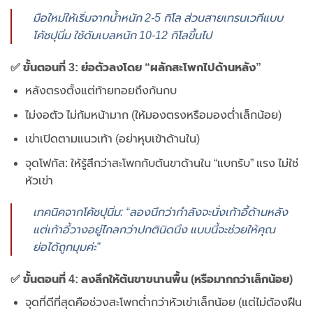
มือใหม่ให้เริ่มจากน้ำหนัก 2-5 กิโล ส่วนสายเทรนเวทีแบบ
โค้ชปุนิ่ม ใช้ดัมเบลหนัก 10-12 กิโลขึ้นไป
✅ ขั้นตอนที่ 3: ย่อตัวลงโดย “ผลักสะโพกไปด้านหลัง”
หลังตรงตั้งแต่ท้ายทอยถึงก้นกบ
ไม่งอตัว ไม่ก้มหน้ามาก (ให้มองตรงหรือมองต่ำเล็กน้อย)
เข่าเปิดตามแนวเท้า (อย่าหุบเข้าด้านใน)
จุดโฟกัส: ให้รู้สึกว่าสะโพกกับต้นขาด้านใน “แบกรับ” แรง ไม่ใช่
หัวเข่า
เทคนิคจากโค้ชปุนิ่ม: “ลองนึกว่ากำลังจะนั่งเก้าอี้ด้านหลัง
แต่เก้าอี้วางอยู่ไกลกว่าปกตินิดนึง แบบนี้จะช่วยให้คุณ
ย่อได้ถูกมุมค่ะ”
✅ ขั้นตอนที่ 4: ลงลึกให้ต้นขาขนานพื้น (หรือมากกว่าเล็กน้อย)
จุดที่ดีที่สุดคือช่วงสะโพกต่ำกว่าหัวเข่าเล็กน้อย (แต่ไม่ต้องฝืน