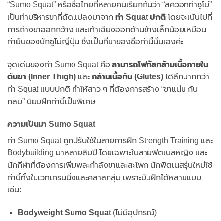
“Sumo Squat” หรือชื่อไทยที่หลายคนเรียกกันว่า “สควอทท่าซูโม่”
เป็นท่าบริหารขาที่ดัดแปลงมาจาก
ท่า Squat ปกติ
โดยจะเน้นไปที่
การถ่างขาออกกว้าง และเท้าเฉียงออกด้านข้างเล็กน้อยเหมือน
ท่ายืนของนักซูโม่ญี่ปุ่น ซึ่งเป็นที่มาของชื่อท่านี้นั่นเองค่ะ
จุดเด่นของท่า Sumo Squat คือ
สามารถโฟกัสกล้ามเนื้อภายใน
ต้นขา (Inner Thigh)
และ
กล้ามเนื้อก้น (Glutes)
ได้ลึกมากกว่า
ท่า Squat แบบปกติ ทำให้สาว ๆ ที่ต้องการสร้าง “ขาแน่น ก้น
กลม” นิยมฝึกท่านี้เป็นพิเศษ
ความเป็นมา Sumo Squat
ท่า Sumo Squat ถูกปรับใช้ในสายการฝึก Strength Training และ
Bodybuilding มาหลายสิบปี โดยเฉพาะในสายฟิตเนสหญิง และ
นักกีฬาที่ต้องการเพิ่มพละกำลังขาและสะโพก นักฟิตเนสรุ่นใหม่ใช้
ท่านี้ทั้งในเวทเทรนนิ่งและคลาสกลุ่ม เพราะมันฝึกได้หลายแบบ
เช่น:
Bodyweight Sumo Squat
(ไม่มีอุปกรณ์)