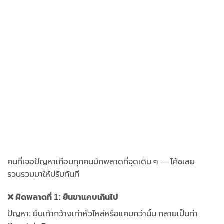
คนที่เจอปัญหาเกือบทุกคนมักพลาดที่จุดเดิม ๆ — โค้ชเลย
รวบรวมมาให้ปรับทันที
❌ ผิดพลาดที่ 1: ยืนขาแคบเกินไป
ปัญหา: ยืนเท้ากว้างเท่าหัวไหล่หรือแคบกว่านั้น กลายเป็นท่า