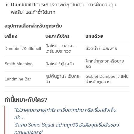
Dumbbell
ได้ประสิทธิภาพดีสุดในด้าน “การฝึกควบคุม
ฟอร์ม” และทำซ้ำได้มาก
สรุปทางเลือกสำหรับทุกระดับ
เครื่อง
เหมาะกับใคร
แทนด้วย
มือใหม่ – กลาง –
Dumbbell/Kettlebell
ขวดน้ำ / เป้สะพาย
เตรียมประกวด
ฝึกหน้ากระจกหรือยาง
Smith Machine
มือใหม่ / ผู้สูงวัย
ยืด
ผู้มีพื้นฐาน / เจ็บคอ-
Goblet Dumbbell / แผ่น
Landmine Bar
บ่า
น้ำหนักผูกยาง
ท่านี้เหมาะกับใคร?
“ไม่ว่าคุณจะอายุเท่าไร จะเริ่มจากบ้าน หรือเริ่มหลังเจ็บ
เข่า…
ถ้าเล่น Sumo Squat อย่างถูกวิธี มันคือจุดเริ่มต้นของ
ความแข็งแรง”