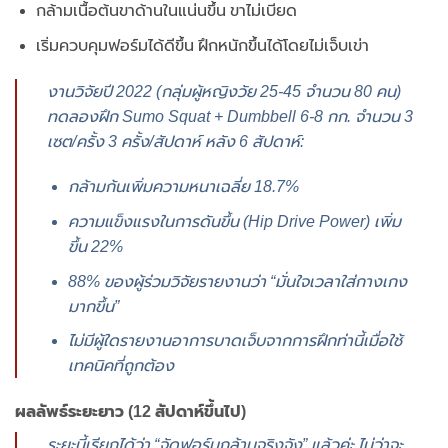
กล้ามเนื้อต้นขาด้านในแน่นขึ้น ขาไม่เบียด
เริ่มควบคุมฟอร์มได้ดีขึ้น ฝึกหนักขึ้นได้โดยไม่เจ็บเข่า
งานวิจัยปี 2022 (กลุ่มผู้หญิงวัย 25-45 จำนวน 80 คน)
ทดลองฝึก Sumo Squat + Dumbbell 6-8 กก. จำนวน 3
เซต/ครั้ง 3 ครั้ง/สัปดาห์ หลัง 6 สัปดาห์:
กล้ามก้นเพิ่มความหนาเฉลี่ย 18.7%
ความแข็งแรงในการดันขึ้น (Hip Drive Power) เพิ่ม
ขึ้น 22%
88% ของผู้ร่วมวิจัยรายงานว่า “มั่นใจเวลาใส่กางเกง
มากขึ้น”
ไม่มีผู้ใดรายงานอาการบาดเจ็บจากการฝึกท่านี้เมื่อใช้
เทคนิคที่ถูกต้อง
ผลลัพธ์ระยะยาว (12 สัปดาห์ขึ้นไป)
ระยะนี้เรียกได้ว่า “จัดฟอร์มกล้ามจริงจัง” แล้วค่ะ ไม่ว่าจะ