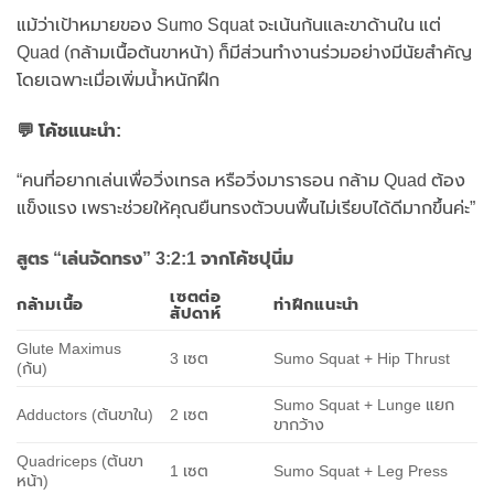
แม้ว่าเป้าหมายของ Sumo Squat จะเน้นก้นและขาด้านใน แต่
Quad (กล้ามเนื้อต้นขาหน้า) ก็มีส่วนทำงานร่วมอย่างมีนัยสำคัญ
โดยเฉพาะเมื่อเพิ่มน้ำหนักฝึก
💬 โค้ชแนะนำ:
“คนที่อยากเล่นเพื่อวิ่งเทรล หรือวิ่งมาราธอน กล้าม Quad ต้อง
แข็งแรง เพราะช่วยให้คุณยืนทรงตัวบนพื้นไม่เรียบได้ดีมากขึ้นค่ะ”
สูตร “เล่นจัดทรง” 3:2:1 จากโค้ชปุนิ่ม
เซตต่อ
กล้ามเนื้อ
ท่าฝึกแนะนำ
สัปดาห์
Glute Maximus
3 เซต
Sumo Squat + Hip Thrust
(ก้น)
Sumo Squat + Lunge แยก
Adductors (ต้นขาใน)
2 เซต
ขากว้าง
Quadriceps (ต้นขา
1 เซต
Sumo Squat + Leg Press
หน้า)