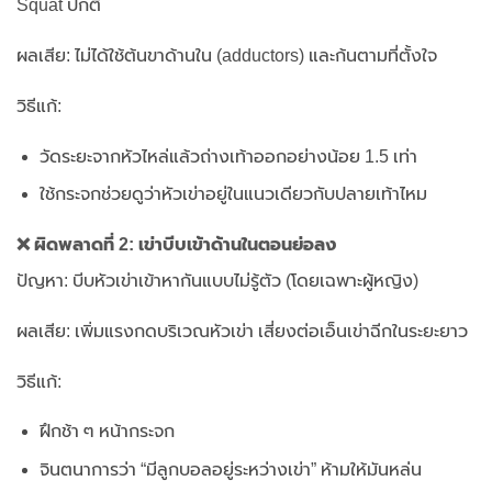
Squat ปกติ
ผลเสีย: ไม่ได้ใช้ต้นขาด้านใน (adductors) และก้นตามที่ตั้งใจ
วิธีแก้:
วัดระยะจากหัวไหล่แล้วถ่างเท้าออกอย่างน้อย 1.5 เท่า
ใช้กระจกช่วยดูว่าหัวเข่าอยู่ในแนวเดียวกับปลายเท้าไหม
❌ ผิดพลาดที่ 2: เข่าบีบเข้าด้านในตอนย่อลง
ปัญหา: บีบหัวเข่าเข้าหากันแบบไม่รู้ตัว (โดยเฉพาะผู้หญิง)
ผลเสีย: เพิ่มแรงกดบริเวณหัวเข่า เสี่ยงต่อเอ็นเข่าฉีกในระยะยาว
วิธีแก้:
ฝึกช้า ๆ หน้ากระจก
จินตนาการว่า “มีลูกบอลอยู่ระหว่างเข่า” ห้ามให้มันหล่น