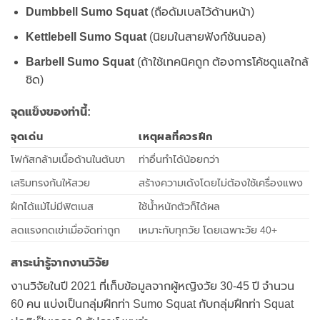
Dumbbell Sumo Squat
(ถือดัมเบลไว้ด้านหน้า)
Kettlebell Sumo Squat
(นิยมในสายฟังก์ชันนอล)
Barbell Sumo Squat
(ถ้าใช้เทคนิคถูก ต้องการโค้ชดูแลใกล้
ชิด)
จุดแข็งของท่านี้:
จุดเด่น
เหตุผลที่ควรฝึก
โฟกัสกล้ามเนื้อด้านในต้นขา
ท่าอื่นทำได้น้อยกว่า
เสริมทรงก้นให้สวย
สร้างความเด้งโดยไม่ต้องใช้เครื่องแพง
ฝึกได้แม้ไม่มีฟิตเนส
ใช้น้ำหนักตัวก็ได้ผล
ลดแรงกดเข่าเมื่อจัดท่าถูก
เหมาะกับทุกวัย โดยเฉพาะวัย 40+
สาระน่ารู้จากงานวิจัย
งานวิจัยในปี 2021 ที่เก็บข้อมูลจากผู้หญิงวัย 30-45 ปี จำนวน
60 คน แบ่งเป็นกลุ่มฝึกท่า Sumo Squat กับกลุ่มฝึกท่า Squat