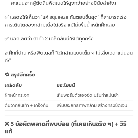
คะแนนจากผู้ตัดสินฟิตเนสให้สูงกว่าอย่างมีนัยสำคัญ
✅ แสดงให้เห็นว่า “แค่ squeeze ก้นตอนขึ้นสุด” ก็สามารถเร่ง
การเติบโตของกล้ามเนื้อได้จริง แม้ไม่เพิ่มน้ำหนักฝึกเลย
✅ บอกเลยว่า ถ้าทำ 2 เคล็ดลับนี้ให้ได้ทุกครั้ง
จะฝึกที่บ้าน หรือฟิตเนสก็ “ได้กล้ามแบบเต็ม ๆ ไม่เสียเวลาแน่นอน
ค่ะ”
🔁 สรุปอีกครั้ง
เคล็ดลับ
ประโยชน์
ฝึกหน้ากระจก
เห็นฟอร์มตัวเองชัด ปรับท่าแม่นยำ
ดันจากส้นเท้า + เกร็งก้น
เพิ่มประสิทธิภาพกล้าม สร้างทรงชัดเจน
❌ 5 ข้อผิดพลาดที่พบบ่อย (ที่เคยเห็นจริง ๆ) + วิธี
แก้