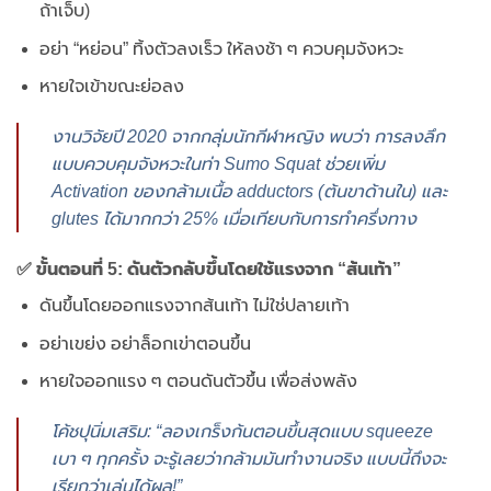
ถ้าเจ็บ)
อย่า “หย่อน” ทิ้งตัวลงเร็ว ให้ลงช้า ๆ ควบคุมจังหวะ
หายใจเข้าขณะย่อลง
งานวิจัยปี 2020 จากกลุ่มนักกีฬาหญิง พบว่า การลงลึก
แบบควบคุมจังหวะในท่า Sumo Squat ช่วยเพิ่ม
Activation ของกล้ามเนื้อ adductors (ต้นขาด้านใน) และ
glutes ได้มากกว่า 25% เมื่อเทียบกับการทำครึ่งทาง
✅ ขั้นตอนที่ 5: ดันตัวกลับขึ้นโดยใช้แรงจาก “ส้นเท้า”
ดันขึ้นโดยออกแรงจากส้นเท้า ไม่ใช่ปลายเท้า
อย่าเขย่ง อย่าล็อกเข่าตอนขึ้น
หายใจออกแรง ๆ ตอนดันตัวขึ้น เพื่อส่งพลัง
โค้ชปุนิ่มเสริม: “ลองเกร็งก้นตอนขึ้นสุดแบบ squeeze
เบา ๆ ทุกครั้ง จะรู้เลยว่ากล้ามมันทำงานจริง แบบนี้ถึงจะ
เรียกว่าเล่นได้ผล!”