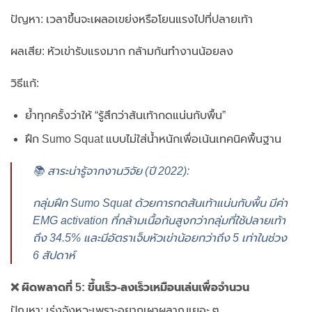
ปัญหา: เวลาขึ้นจะเผลอเขย่งหรือโยนแรงไปที่ปลายเท้า
ผลเสีย: หัวเข่ารับแรงมาก กล้ามก้นทำงานน้อยลง
วิธีแก้:
ย้ำทุกครั้งว่าให้ “รู้สึกว่าส้นเท้ากดแน่นกับพื้น”
ฝึก Sumo Squat แบบไม่ใส่น้ำหนักเพื่อเน้นเทคนิคพื้นฐาน
📚 สาระน่ารู้จากงานวิจัย (ปี 2022):
กลุ่มฝึก Sumo Squat ด้วยการกดส้นเท้าแน่นกับพื้น มีค่า
EMG activation ที่กล้ามเนื้อก้นสูงกว่ากลุ่มที่ใช้ปลายเท้า
ถึง 34.5% และมีอัตราเจ็บหัวเข่าน้อยกว่าถึง 5 เท่าในช่วง
6 สัปดาห์
❌ ผิดพลาดที่ 5: ขึ้นเร็ว-ลงเร็วเหมือนเล่นเพื่อจำนวน
ปัญหา: เร่งจังหวะเพราะอยากเผาผลาญเยอะ ๆ