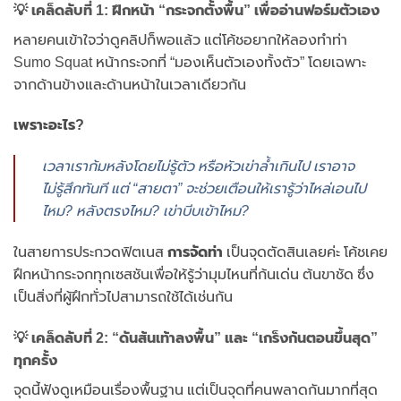
💡 เคล็ดลับที่ 1: ฝึกหน้า “กระจกตั้งพื้น” เพื่ออ่านฟอร์มตัวเอง
หลายคนเข้าใจว่าดูคลิปก็พอแล้ว แต่โค้ชอยากให้ลองทำท่า
Sumo Squat หน้ากระจกที่ “มองเห็นตัวเองทั้งตัว” โดยเฉพาะ
จากด้านข้างและด้านหน้าในเวลาเดียวกัน
เพราะอะไร?
เวลาเราก้มหลังโดยไม่รู้ตัว หรือหัวเข่าล้ำเกินไป เราอาจ
ไม่รู้สึกทันที แต่ “สายตา” จะช่วยเตือนให้เรารู้ว่าไหล่เอนไป
ไหม? หลังตรงไหม? เข่าบีบเข้าไหม?
ในสายการประกวดฟิตเนส
การจัดท่า
เป็นจุดตัดสินเลยค่ะ โค้ชเคย
ฝึกหน้ากระจกทุกเซสชันเพื่อให้รู้ว่ามุมไหนที่ก้นเด่น ต้นขาชัด ซึ่ง
เป็นสิ่งที่ผู้ฝึกทั่วไปสามารถใช้ได้เช่นกัน
💡 เคล็ดลับที่ 2: “ดันส้นเท้าลงพื้น” และ “เกร็งก้นตอนขึ้นสุด”
ทุกครั้ง
จุดนี้ฟังดูเหมือนเรื่องพื้นฐาน แต่เป็นจุดที่คนพลาดกันมากที่สุด