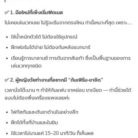
✅ 1. มือใหม่ที่เพิ่งเริ่มฟิตเนส
ไม่เคยเล่นเวทเลย ไม่รู้จะเริ่มจากตรงไหน ท่านี้เหมาะที่สุด เพราะ…
ใช้น้ำหนักตัวได้ ไม่ต้องใช้อุปกรณ์
ฝึกฟอร์มได้ง่าย ไม่ต้องก้มหลังแบกบาร์
เรียนรู้การบาลานซ์ การดันจากส้นเท้า ซึ่งเป็นพื้นฐานของการ
เล่นเวททุกชนิด
✅ 2. ผู้หญิงวัยทำงานที่อยากมี “ก้นเฟิร์ม-ขาชิด”
เวลานั่งโต๊ะนาน ๆ ทำให้ก้นแฟบ ขาหย่อน ขาเบียด — ท่านี้ช่วยได้
แบบไม่ต้องพึ่งเครื่องแพงเลยค่ะ
โฟกัสก้นและต้นขาด้านในอย่างลึก
ฝึกได้ทั้งที่บ้านและในยิม
ใช้เวลาไม่นานแค่ 15–20 นาที/วัน ก็เห็นผล