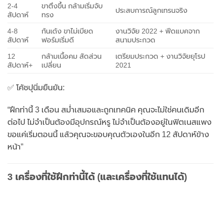
2-4
ขาตึงขึ้น กล้ามเริ่มจับ
ประสบการณ์ลูกเทรนจริง
สัปดาห์
ทรง
4-8
ก้นเด้ง ขาไม่เบียด
งานวิจัย 2022 + ฟีดแบคจาก
สัปดาห์
ฟอร์มเริ่มดี
สนามประกวด
12
กล้ามเนื้อคม สัดส่วน
เตรียมประกวด + งานวิจัยยุโรป
สัปดาห์+
เปลี่ยน
2021
✅ โค้ชปุนิ่มยืนยัน:
“ฝึกท่านี้ 3 เดือน สม่ำเสมอและถูกเทคนิค คุณจะไม่ใช่คนเดิมอีก
ต่อไป ไม่จำเป็นต้องมีอุปกรณ์หรู ไม่จำเป็นต้องอยู่ในฟิตเนสแพง
ขอแค่เริ่มตอนนี้ แล้วคุณจะขอบคุณตัวเองในอีก 12 สัปดาห์ข้าง
หน้า”
3 เครื่องที่ใช้ฝึกท่านี้ได้ (และเครื่องที่ใช้แทนได้)