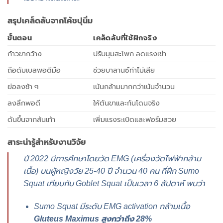
สรุปเคล็ดลับจากโค้ชปุนิ่ม
ขั้นตอน
เคล็ดลับที่ใช้ฝึกจริง
ก้าวขากว้าง
ปรับมุมสะโพก ลดแรงเข่า
ถือดัมเบลพอดีมือ
ช่วยบาลานซ์ท่าไม่เสีย
ย่อลงช้า ๆ
เน้นกล้ามมากกว่าเน้นจำนวน
ลงลึกพอดี
ให้ต้นขาและก้นโดนจริง
ดันขึ้นจากส้นเท้า
เพิ่มแรงระเบิดและฟอร์มสวย
สาระน่ารู้สำหรับงานวิจัย
ปี 2022 มีการศึกษาโดยวัด EMG (เครื่องวัดไฟฟ้ากล้าม
เนื้อ) บนผู้หญิงวัย 25-40 ปี จำนวน 40 คน ที่ฝึก Sumo
Squat เทียบกับ Goblet Squat เป็นเวลา 6 สัปดาห์ พบว่า
Sumo Squat มีระดับ EMG activation กล้ามเนื้อ
Gluteus Maximus สูงกว่าถึง 28%