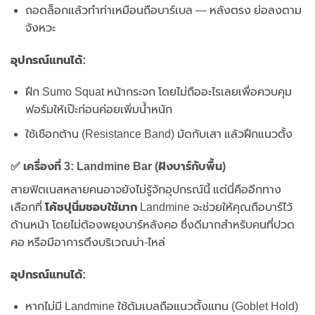
ถอดล็อกแล้วทำท่าเหมือนถือบาร์เบล — หลังตรง ย่อลงตาม
จังหวะ
อุปกรณ์แทนได้:
ฝึก Sumo Squat หน้ากระจก โดยไม่ถืออะไรเลยเพื่อควบคุม
ฟอร์มให้เป๊ะก่อนค่อยเพิ่มน้ำหนัก
ใช้เชือกต้าน (Resistance Band) มัดกับเสา แล้วฝึกแนวตั้ง
✅ เครื่องที่ 3: Landmine Bar (ฝังบาร์กับพื้น)
สายฟิตเนสหลายคนอาจยังไม่รู้จักอุปกรณ์นี้ แต่นี่คืออีกทาง
เลือกที่
โค้ชปุนิ่มชอบใช้มาก
Landmine จะช่วยให้คุณถือบาร์ไว้
ด้านหน้า โดยไม่ต้องพยุงบาร์หลังคอ ซึ่งดีมากสำหรับคนที่ปวด
คอ หรือมีอาการตึงบริเวณบ่า-ไหล่
อุปกรณ์แทนได้:
หากไม่มี Landmine ใช้ดัมเบลถือแนวตั้งแทน (Goblet Hold)