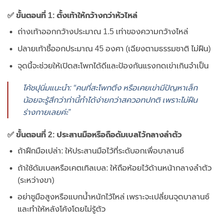
✅ ขั้นตอนที่ 1: ตั้งเท้าให้กว้างกว่าหัวไหล่
ถ่างเท้าออกกว้างประมาณ 1.5 เท่าของความกว้างไหล่
ปลายเท้าชี้ออกประมาณ 45 องศา (เฉียงตามธรรมชาติ ไม่ฝืน)
จุดนี้จะช่วยให้เปิดสะโพกได้ดีและป้องกันแรงกดเข่าเกินจำเป็น
โค้ชปุนิ่มแนะนำ: “คนที่สะโพกตึง หรือเคยเข่ามีปัญหาเล็ก
น้อยจะรู้สึกว่าท่านี้ทำได้ง่ายกว่าสควอทปกติ เพราะไม่ฝืน
ร่างกายเลยค่ะ”
✅ ขั้นตอนที่ 2: ประสานมือหรือถือดัมเบลไว้กลางลำตัว
ถ้าฝึกมือเปล่า: ให้ประสานมือไว้ที่ระดับอกเพื่อบาลานซ์
ถ้าใช้ดัมเบลหรือเคตเทิลเบล: ให้ถือห้อยไว้ด้านหน้ากลางลำตัว
(ระหว่างขา)
อย่าชูมือสูงหรือแบกน้ำหนักไว้ไหล่ เพราะจะเปลี่ยนจุดบาลานซ์
และทำให้หลังโค้งโดยไม่รู้ตัว