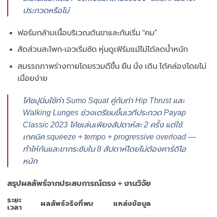
ประกวดหรือไม่
ฟอร์มกล้ามเนื้อบริเวณต้นขาและก้นเริ่ม “คม”
สัดส่วนสะโพก-เอวเริ่มชัด หุ่นดูเฟิร์มแม้ไม่ได้ลดน้ำหนัก
สมรรถภาพร่างกายโดยรวมดีขึ้น ยืน นั่ง เดิน ได้คล่องโดยไม่
เมื่อยง่าย
โค้ชปุนิ่มใช้ท่า Sumo Squat คู่กับท่า Hip Thrust และ
Walking Lunges ช่วงเตรียมขึ้นเวทีประกวด Payap
Classic 2023 โค้ชเล่นเพียงสัปดาห์ละ 2 ครั้ง แต่ใช้
เทคนิค squeeze + tempo + progressive overload —
ทำให้ก้นและขากระชับใน 8 สัปดาห์โดยไม่ต้องคาร์ดิโอ
หนัก
สรุปผลลัพธ์จากประสบการณ์ตรง + งานวิจัย
ระยะ
ผลลัพธ์จริงที่พบ
แหล่งข้อมูล
เวลา