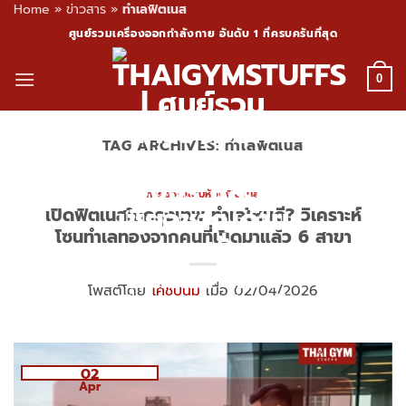
Home
»
ข่าวสาร
»
ทำเลฟิตเนส
Skip
ศูนย์รวมเครื่องออกกำลังกาย อันดับ 1 ที่ครบครันที่สุด
to
content
0
TAG ARCHIVES:
ทำเลฟิตเนส
การออกแบบห้องฟิตเนส
เปิดฟิตเนสในกรุงเทพ ทำเลไหนดี? วิเคราะห์
โซนทำเลทองจากคนที่เปิดมาแล้ว 6 สาขา
โพสต์โดย
โค้ชปูนิ่ม
เมื่อ 02/04/2026
02
Apr