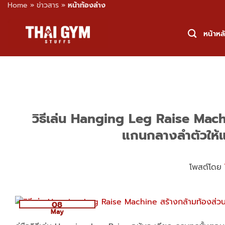
Home
»
ข่าวสาร
»
หน้าท้องล่าง
Skip
to
หน้าหล
content
วิธีเล่น Hanging Leg Raise Machi
แกนกลางลำตัวให้แข
โพสต์โดย
08
May