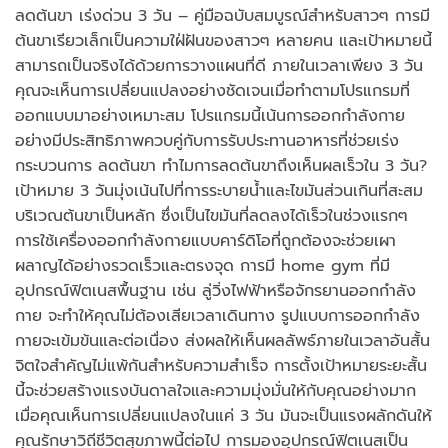
ลดต้นขา เร่งด่วน 3 วัน – คู่มือฉบับสมบูรณ์สำหรับสาวๆ การมี
ต้นขาเรียวเล็กเป็นความใฝ่ฝันของสาวๆ หลายคน และเป้าหมายนี้
สามารถเป็นจริงได้ด้วยการวางแผนที่ดี ภายในเวลาเพียง 3 วัน
คุณจะเห็นการเปลี่ยนแปลงอย่างชัดเจนเมื่อทำตามโปรแกรมที่
ออกแบบมาอย่างเหมาะสม โปรแกรมนี้เน้นการออกกำลังกาย
อย่างมีประสิทธิภาพควบคู่กับการรับประทานอาหารที่ช่วยเร่ง
กระบวนการ ลดต้นขา ทำไมการลดต้นขาถึงเห็นผลเร็วใน 3 วัน?
เป้าหมาย 3 วันมุ่งเน้นไปที่การระบายน้ำและไขมันส่วนเกินที่สะสม
บริเวณต้นขาเป็นหลัก ซึ่งเป็นไขมันที่ลดลงได้เร็วในช่วงแรกๆ
การใช้เครื่องออกกำลังกายแบบคาร์ดิโอที่ถูกต้องจะช่วยเผา
ผลาญได้อย่างรวดเร็วและตรงจุด การมี home gym ที่มี
อุปกรณ์ฟิตเนสพื้นฐาน เช่น ลู่วิ่งไฟฟ้าหรือจักรยานออกกำลัง
กาย จะทำให้คุณไม่ต้องเสียเวลาเดินทาง รูปแบบการออกกำลัง
กายจะเข้มข้นและต่อเนื่อง ส่งผลให้เห็นผลลัพธ์ภายในเวลาอันสั้น
จิตใจสำคัญไม่แพ้กันสำหรับความสำเร็จ การตั้งเป้าหมายระยะสั้น
นี้จะช่วยสร้างแรงบันดาลใจและความมุ่งมั่นให้กับคุณอย่างมาก
เมื่อคุณเห็นการเปลี่ยนแปลงในแค่ 3 วัน มันจะเป็นแรงผลักดันให้
คุณรักษาวิถีชีวิตสุขภาพนี้ต่อไป การมองอุปกรณ์ฟิตเนสเป็น