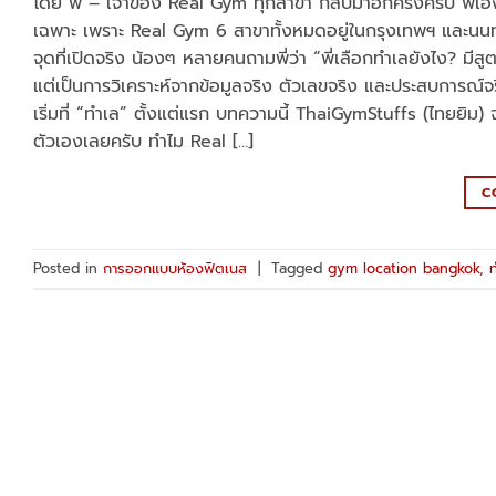
โดย พี่ – เจ้าของ Real Gym ทุกสาขา กลับมาอีกครั้งครับ พี่เอ
เฉพาะ เพราะ Real Gym 6 สาขาทั้งหมดอยู่ในกรุงเทพฯ และนนทบ
จุดที่เปิดจริง น้องๆ หลายคนถามพี่ว่า “พี่เลือกทำเลยังไง? มีสูตร
แต่เป็นการวิเคราะห์จากข้อมูลจริง ตัวเลขจริง และประสบการณ์จริง
เริ่มที่ “ทำเล” ตั้งแต่แรก บทความนี้ ThaiGymStuffs (ไทยยิม) 
ตัวเองเลยครับ ทำไม Real […]
C
Posted in
การออกแบบห้องฟิตเนส
|
Tagged
gym location bangkok
,