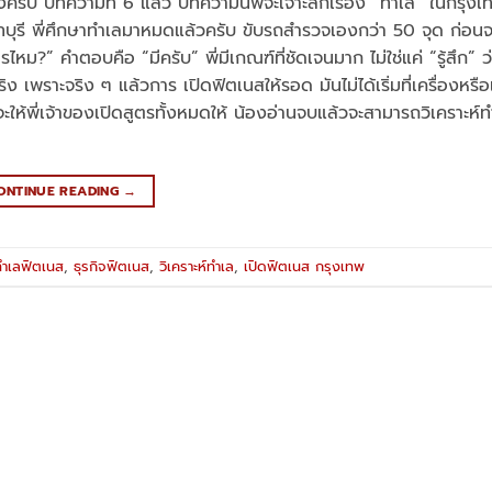
งครับ บทความที่ 6 แล้ว บทความนี้พี่จะเจาะลึกเรื่อง “ทำเล” ในกรุง
ุรี พี่ศึกษาทำเลมาหมดแล้วครับ ขับรถสำรวจเองกว่า 50 จุด ก่อนจ
ไหม?” คำตอบคือ “มีครับ” พี่มีเกณฑ์ที่ชัดเจนมาก ไม่ใช่แค่ “รู้สึก” ว่
 เพราะจริง ๆ แล้วการ เปิดฟิตเนสให้รอด มันไม่ได้เริ่มที่เครื่องหรือ
จะให้พี่เจ้าของเปิดสูตรทั้งหมดให้ น้องอ่านจบแล้วจะสามารถวิเคราะห์ท
ONTINUE READING
→
ทำเลฟิตเนส
,
ธุรกิจฟิตเนส
,
วิเคราะห์ทำเล
,
เปิดฟิตเนส กรุงเทพ