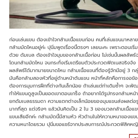
ก่อนเล่นแขน ต้องเข้าใจกล้ามเนื้อแขนก่อน คนที่เล่นแขนมาหลายปี
กล้ามมัดไหนอยู่ค่ะ ปุนิ่มพูดเรื่องนี้ตรงๆ เลยนะคะ เพราะตอนเริ
ด้วย ดัมเบล ต้องเข้าใจมุมของกล้ามเนื้อก่อน ไม่เช่นนั้นผลลัพธ์
โดนกล้ามมัดไหน จนกระทั่งเริ่มเตรียมตัวประกวดฟิตเนสจริงจัง ถึง
ผลลัพธ์ได้มากมายขนาดไหน กล้ามเนื้อแขนที่ต้องรู้จักมีอยู่ 3 ก
มันคือกล้ามสองหัวที่อยู่ด้านหน้าต้นแขน หน้าที่หลักคือการงอข
ต้องการมุมการฝึกที่ต่างกันเล็กน้อย ถ้าเล่นแต่ท่าเดิมซ้ำๆ จะพัฒ
ทำให้แขนดูสูงเป็นยอดเขาตอนเกร็ง ถ้าอยากได้รูปทรงกล้ามหน้าแข
ยกดัมเบลธรรมดา ความแตกต่างเล็กน้อยของมุมแขนส่งผลต่อรูปร่าง
มากที่สุด แต่จริงๆ แล้วมันคิดเป็น 2 ใน 3 ของมวลกล้ามเนื้อแ
แขนเสียอีกค่ะ กล้ามมัดนี้มีสามหัว หัวด้านในให้ความหนาของแข
ความหนาโดยรวม ปุนิ่มขอแชร์จากประสบการณ์ประกวดฟิสิคหญิงที่ผ