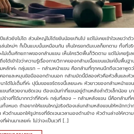
แล้วยังไม่โต ส่วนใหญ่ไม่ได้ขยันน้อยเกินไป แต่ไม่เคยเข้าใจเลยว่าตั
่มเล่นใหม่ๆ ก็เป็นแบบนั้นเหมือนกัน เห็นใครยกดัมเบลก็ยกตาม ทั้งที่จร
จะไม่เต็มศักยภาพของกล้ามแขน เห็นใครวิดพื้นก็วิดตาม แต่ไม่เคยรู้เล
ได้เข้าใจว่าความรู้เรื่องกายวิภาคของกล้ามเนื้อแขนแม้แค่ขั้นพื้นฐา
ลุ่มหลักค่ะ กลุ่มแรก – กล้ามหน้าแขน คือกล้ามที่ทุกคนนึกถึงเวลาพูดว
้อศอกและหมุนข้อมือออกด้านนอก กล้ามมัดนี้มีสองหัวคือหัวสั้นและหัวย
นาได้ไม่เต็มที่ค่ะ ปุนิ่มขอแชร์ตรงนี้เลยนะคะ หัวยาวของกล้ามหน้าแขนค
นที่สวยงามชัดเจน ต้องเน้นท่าที่แขนอยู่ด้านหลังลำตัวเล็กน้อย มาก
ที่ได้มากกว่าที่คิดค่ะ กลุ่มที่สอง – กล้ามหลังแขน นี่คือกล้ามที่
ขนทั้งหมด ถ้าอยากให้แขนใหญ่จริงต้องเล่นกล้ามหลังแขนให้หนักกว่า
น หัวด้านนอกให้รูปทรงที่ชัดเจนเวลามองด้านข้าง หัวด้านล่างให้ควา
่านมาเลยค่ะ ไม่ว่าจะเป็นเวที […]