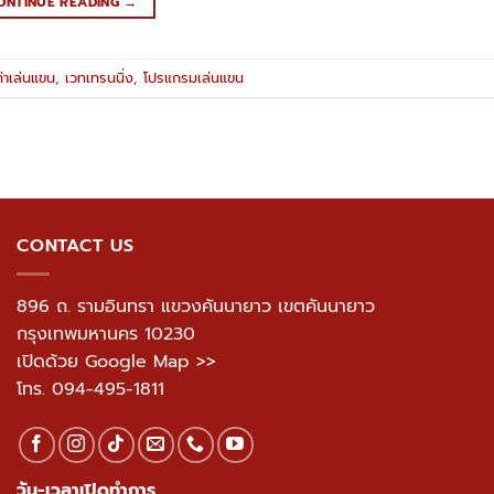
ONTINUE READING
→
ท่าเล่นแขน
,
เวทเทรนนิ่ง
,
โปรแกรมเล่นแขน
CONTACT US
896 ถ. รามอินทรา แขวงคันนายาว เขตคันนายาว
กรุงเทพมหานคร 10230
เปิดด้วย Google Map >>
โทร.
094-495-1811
วัน-เวลาเปิดทำการ