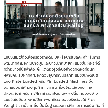
10
Mar
แมชชีนไม่ใช่ตัวเลือกรองจากดัมเบลหรือบาร์เบลค่ะ สำหรับการ
พัฒนากล้ามอกในบางมุมและบางเป้าหมายค่ะ แมชชีนให้ผลที่ดี
กว่าอย่างมีนัยสำคัญค่ะ แต่ต้องรู้วิธีใช้อย่างถูกต้องก่อนค่ะ
หลายคนเริ่มฝึกกล้ามอกด้วยอุปกรณ์ประเภท แมชชีนฟิตเนส
แบบ Plate Loaded หรือ Pin Loaded Machines ซึ่ง
ออกแบบมาให้ควบคุมทิศทางการเคลื่อนไหวได้แม่นยำและ
ปลอดภัยสำหรับการฝึกกล้ามอกโดยเฉพาะ ปุนิ่มเคยมองข้าม
แมชชีนในยิมมาหลายปีค่ะ เพราะคิดว่าของจริงต้องใช้ Free
Weight เท่านั้นค่ะ ซึ่งเป็นพื้นฐานของการฝึก เวทเทรนนิ่ง คือ ที่