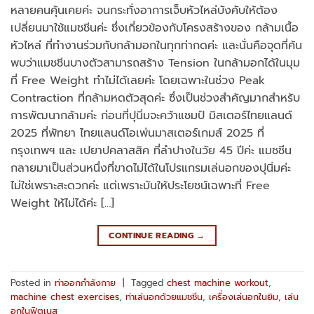
หลายคนคุ้นเคยค่ะ จนกระทั่งอาการเจ็บหัวไหล่บังคับให้ต้อง
เปลี่ยนมาใช้แมชชีนค่ะ ซึ่งเกี่ยวข้องกับโครงสร้างของ กล้ามเนื้อ
หัวไหล่ ที่ทำงานร่วมกับกล้ามอกในทุกท่ากดค่ะ และนั่นคือจุดที่ค้น
พบว่าแมชชีนบางตัวสามารถสร้าง Tension ในกล้ามอกได้ในมุม
ที่ Free Weight ทำไม่ได้เลยค่ะ โดยเฉพาะในช่วง Peak
Contraction ที่กล้ามหดตัวสุดค่ะ ซึ่งเป็นช่วงสำคัญมากสำหรับ
การพัฒนากล้ามค่ะ ก่อนที่ปุนิ่มจะคว้าแชมป์ มิสเตอร์ไทยแลนด์
2025 ที่พัทยา ไทยแลนด์โอเพ่นมาสเตอร์เกมส์ 2025 ที่
กรุงเทพฯ และ เปยาปคลาสสิค ที่ลำปางในวัย 45 ปีค่ะ แมชชีน
กลายมาเป็นส่วนหนึ่งที่ขาดไม่ได้ในโปรแกรมเล่นอกของปุนิ่มค่ะ
ไม่ใช่เพราะสะดวกค่ะ แต่เพราะมันให้ประโยชน์เฉพาะที่ Free
Weight ให้ไม่ได้ค่ะ […]
CONTINUE READING
→
Posted in
ท่าออกกำลังกาย
|
Tagged
chest machine workout
,
machine chest exercises
,
ท่าเล่นอกด้วยแมชชีน
,
เครื่องเล่นอกในยิม
,
เล่น
อกในฟิตเนส