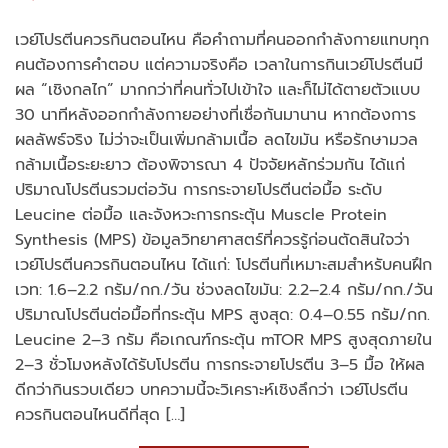
เวย์โปรตีนควรกินตอนไหน คือคำถามที่คนออกกำลังกายแทบทุก
คนต้องการคำตอบ แต่ความจริงคือ เวลาในการกินเวย์โปรตีนมี
ผล “เชิงกลไก” มากกว่าที่คนทั่วไปเข้าใจ และก็ไม่ได้ตายตัวแบบ
30 นาทีหลังออกกำลังกายอย่างที่เชื่อกันมานาน หากต้องการ
ผลลัพธ์จริง ไม่ว่าจะเป็นเพิ่มกล้ามเนื้อ ลดไขมัน หรือรักษามวล
กล้ามเนื้อระยะยาว ต้องพิจารณา 4 ปัจจัยหลักร่วมกัน ได้แก่
ปริมาณโปรตีนรวมต่อวัน การกระจายโปรตีนต่อมื้อ ระดับ
Leucine ต่อมื้อ และจังหวะการกระตุ้น Muscle Protein
Synthesis (MPS) ข้อมูลวิทยาศาสตร์ที่ควรรู้ก่อนตัดสินใจว่า
เวย์โปรตีนควรกินตอนไหน ได้แก่: โปรตีนที่เหมาะสมสำหรับคนฝึก
เวท: 1.6–2.2 กรัม/กก./วัน ช่วงลดไขมัน: 2.2–2.4 กรัม/กก./วัน
ปริมาณโปรตีนต่อมื้อที่กระตุ้น MPS สูงสุด: 0.4–0.55 กรัม/กก.
Leucine 2–3 กรัม คือเกณฑ์กระตุ้น mTOR MPS สูงสุดภายใน
2–3 ชั่วโมงหลังได้รับโปรตีน การกระจายโปรตีน 3–5 มื้อ ให้ผล
ดีกว่ากินรวบเดียว บทความนี้จะวิเคราะห์เชิงลึกว่า เวย์โปรตีน
ควรกินตอนไหนดีที่สุด […]