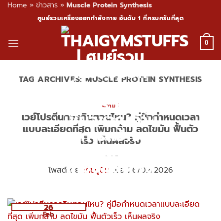
Home
»
ข่าวสาร
»
Muscle Protein Synthesis
Skip
ศูนย์รวมเครื่องออกกำลังกาย อันดับ 1 ที่ครบครันที่สุด
to
content
0
TAG ARCHIVES:
MUSCLE PROTEIN SYNTHESIS
ความรู้
เวย์โปรตีนควรกินตอนไหน? คู่มือกำหนดเวลา
แบบละเอียดที่สุด เพิ่มกล้าม ลดไขมัน ฟื้นตัว
เร็ว เห็นผลจริง
โพสต์โดย
โค้ชปูนิ่ม
เมื่อ 26/02/2026
26
Feb