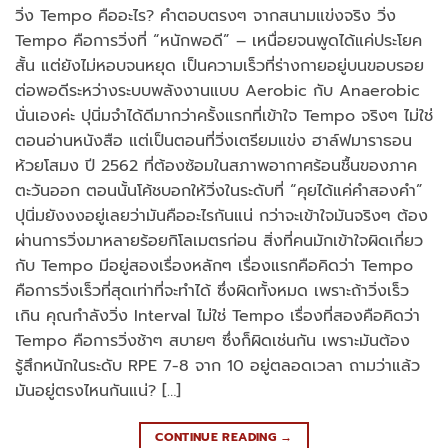
วิ่ง Tempo คืออะไร? คำตอบตรงๆ จากสนามแข่งจริง วิ่ง
Tempo คือการวิ่งที่ “หนักพอดี” – เหนื่อยจนพูดได้แค่ประโยค
สั้น แต่ยังไม่หอบจนหยุด เป็นความเร็วที่ร่างกายอยู่บนขอบรอย
ต่อพอดีระหว่างระบบพลังงานแบบ Aerobic กับ Anaerobic
นั่นเองค่ะ ปุนิ่มจำได้ดีมากว่าครั้งแรกที่เข้าใจ Tempo จริงๆ ไม่ใช่
ตอนอ่านหนังสือ แต่เป็นตอนที่วิ่งเตรียมแข่ง ฮาล์ฟมาราธอน
ห้วยโสมง ปี 2562 ที่ต้องซ้อมในสภาพอากาศร้อนชื้นของภาค
ตะวันออก ตอนนั้นโค้ชบอกให้วิ่งในระดับที่ “คุยได้แค่คำสองคำ”
ปุนิ่มยังงงอยู่เลยว่ามันคืออะไรกันแน่ กว่าจะเข้าใจมันจริงๆ ต้อง
ผ่านการวิ่งมาหลายร้อยกิโลเมตรก่อน สิ่งที่คนมักเข้าใจผิดเกี่ยว
กับ Tempo มีอยู่สองเรื่องหลักๆ เรื่องแรกคือคิดว่า Tempo
คือการวิ่งเร็วที่สุดเท่าที่จะทำได้ ซึ่งผิดทั้งหมด เพราะถ้าวิ่งเร็ว
เกิน คุณกำลังวิ่ง Interval ไม่ใช่ Tempo เรื่องที่สองคือคิดว่า
Tempo คือการวิ่งช้าๆ สบายๆ ซึ่งก็ผิดเช่นกัน เพราะมันต้อง
รู้สึกหนักในระดับ RPE 7-8 จาก 10 อยู่ตลอดเวลา ถามว่าแล้ว
มันอยู่ตรงไหนกันแน่? […]
CONTINUE READING
→