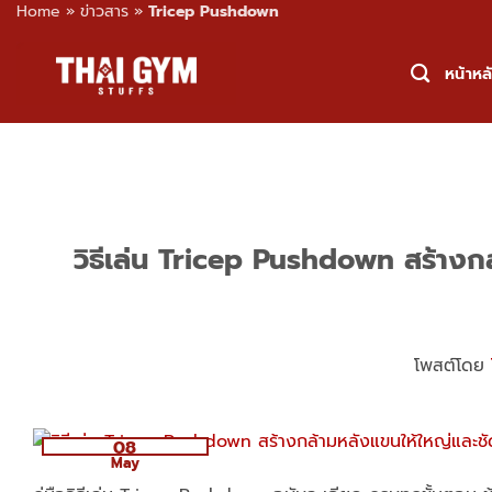
Home
»
ข่าวสาร
»
Tricep Pushdown
Skip
to
หน้าหล
content
วิธีเล่น Tricep Pushdown สร้างกล
โพสต์โดย
08
May