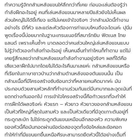
ทำความรู้จักกล้ามหลังแขนให้ลึกกว่าที่เคย ก่อนจะเล่นต้องรู้ว่า
กำลังฝึกอะไรอยู่ คนที่เล่นหลังแขนมาหลายปีแล้วยังไม่เห็นผล
ส่วนใหญ่ไม่ได้ขี้เกียจ แต่ไม่เคยเข้าใจจริงๆ ว่ากล้ามมัดนี้ทำงาน
อย่างไร มีกี่หัว และแต่ละหัวต้องการท่าแบบไหนถึงจะโดนค่ะ ปุนิ่ม
พูดเรื่องนี้บ่อยมากในฐานะเทรนเนอร์ที่สมาร์ทยิม ฟิตเนส ไทย
แลนด์ เพราะเห็นซ้ำๆ มาตลอดว่าคนส่วนใหญ่เล่นหลังแขนแบบ
ไม่รู้ว่าตัวเองกำลังทำอะไรอยู่ เห็นคนอื่นทำท่าไหนก็ทำตาม แต่ไม่
เคยรู้สึกเลยว่ากล้ามหลังแขนกำลังทำงานอยู่จริงๆ ผลที่ได้คือ
เสียเวลาฝึกไปมากโดยไม่ได้อะไรคืนมาเลยค่ะ กล้ามหลังแขนหรือ
ที่เรียกในภาษาชาวบ้านว่ากล้ามด้านหลังของต้นแขนนั้น เป็น
กล้ามเนื้อที่มีโครงสร้างซับซ้อนกว่าที่หลายคนคิดมากค่ะ มัน
ประกอบด้วยสามหัวหลักที่ทำงานร่วมกันแต่มีบทบาทและจุดเน้นที่
แตกต่างกันออกไป การเข้าใจโครงสร้างนี้คือก้าวแรกที่จะทำให้
การฝึกได้ผลจริงค่ะ หัวแรก – หัวยาว หัวยาวของกล้ามหลังแขน
เป็นหัวที่ใหญ่ที่สุดในสามหัว และเป็นหัวเดียวที่มีจุดเกาะต้นอยู่ที่
กระดูกสะบัก ไม่ใช่กระดูกต้นแขนเหมือนอีกสองหัว ความพิเศษ
ของหัวนี้คือมันทอดผ่านข้อต่อสองจุดทั้งข้อไหล่และข้อศอก
ทำให้ท่าที่มีแขนยกขึ้นเหนือศีรษะสามารถยืดหัวนี้ได้อย่างเต็มที่