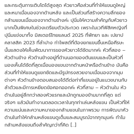
และกระตุ้นการเติบโตได้สูงสุด หัวยาวคือส่วนที่ทำให้แขนดูใหญ่
และหนาเมื่อมองจากด้านหลัง และเป็นส่วนที่สร้างความลึกของ
กล้ามแขนเมื่อมองจากด้านข้างค่ะ ปุนิ่มให้ความสำคัญกับหัวยาว
มากเป็นพิเศษในช่วงเตรียมตัวประกวด เพราะในเวทีฟิสิคหญิงที่
ปุนิ่มแข่งมาทั้ง มิสเตอร์ไทยแลนด์ 2025 ที่พัทยา และ เปยาป
คลาสสิค 2023 ที่ลำปาง ท่าโพสต์ที่ต้องยกแขนขึ้นเหนือศีรษะ
นั้นแสดงให้เห็นพัฒนาการของหัวยาวได้ชัดมากค่ะ หัวที่สอง –
หัวด้านข้าง หัวด้านข้างอยู่ที่ด้านนอกของต้นแขนและเป็นหัวที่
มองเห็นได้ชัดที่สุดเมื่อมองแขนจากด้านหน้าหรือด้านข้าง มันคือ
ส่วนที่ทำให้แขนดูแยกชัดและมีรูปทรงสวยงามเมื่อมองจากมุม
ต่างๆ หัวด้านข้างตอบสนองได้ดีต่อท่าที่แขนอยู่ในแนวขนานกับ
ลำตัวและมีการเหยียดข้อศอกออกค่ะ หัวที่สาม – หัวด้านใน หัว
ด้านในอยู่ลึกกว่าสองหัวแรกและมักถูกมองข้ามมากที่สุด แต่
จริงๆ แล้วมันทำงานตลอดเวลาในทุกท่าเล่นหลังแขน เป็นหัวที่ให้
ความแน่นและความหนาของกล้ามแขนในภาพรวม การพัฒนาหัว
ด้านในทำให้กล้ามหลังแขนดูเต็มและสมบูรณ์จากทุกมุมค่ะ ทำไม
กล้ามหลังแขนถึงสำคัญกว่าที่คิด […]