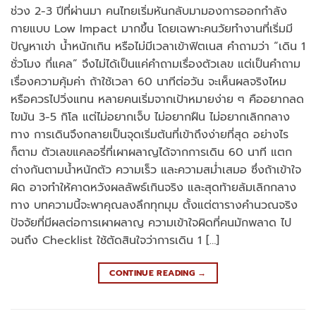
ช่วง 2-3 ปีที่ผ่านมา คนไทยเริ่มหันกลับมามองการออกกำลัง
กายแบบ Low Impact มากขึ้น โดยเฉพาะคนวัยทำงานที่เริ่มมี
ปัญหาเข่า น้ำหนักเกิน หรือไม่มีเวลาเข้าฟิตเนส คำถามว่า “เดิน 1
ชั่วโมง กี่แคล” จึงไม่ได้เป็นแค่คำถามเรื่องตัวเลข แต่เป็นคำถาม
เรื่องความคุ้มค่า ถ้าใช้เวลา 60 นาทีต่อวัน จะเห็นผลจริงไหม
หรือควรไปวิ่งแทน หลายคนเริ่มจากเป้าหมายง่าย ๆ คืออยากลด
ไขมัน 3-5 กิโล แต่ไม่อยากเจ็บ ไม่อยากฝืน ไม่อยากเลิกกลาง
ทาง การเดินจึงกลายเป็นจุดเริ่มต้นที่เข้าถึงง่ายที่สุด อย่างไร
ก็ตาม ตัวเลขแคลอรี่ที่เผาผลาญได้จากการเดิน 60 นาที แตก
ต่างกันตามน้ำหนักตัว ความเร็ว และความสม่ำเสมอ ซึ่งถ้าเข้าใจ
ผิด อาจทำให้คาดหวังผลลัพธ์เกินจริง และสุดท้ายล้มเลิกกลาง
ทาง บทความนี้จะพาคุณลงลึกทุกมุม ตั้งแต่ตารางคำนวณจริง
ปัจจัยที่มีผลต่อการเผาผลาญ ความเข้าใจผิดที่คนมักพลาด ไป
จนถึง Checklist ใช้ตัดสินใจว่าการเดิน 1 […]
CONTINUE READING
→