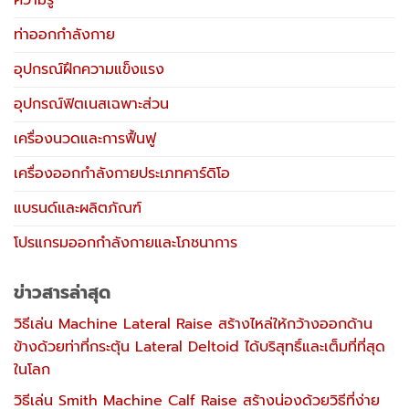
ความรู้
ท่าออกกำลังกาย
อุปกรณ์ฝึกความแข็งแรง
อุปกรณ์ฟิตเนสเฉพาะส่วน
เครื่องนวดและการฟื้นฟู
เครื่องออกกำลังกายประเภทคาร์ดิโอ
แบรนด์และผลิตภัณฑ์
โปรแกรมออกกำลังกายและโภชนาการ
ข่าวสารล่าสุด
วิธีเล่น Machine Lateral Raise สร้างไหล่ให้กว้างออกด้าน
ข้างด้วยท่าที่กระตุ้น Lateral Deltoid ได้บริสุทธิ์และเต็มที่ที่สุด
ในโลก
วิธีเล่น Smith Machine Calf Raise สร้างน่องด้วยวิธีที่ง่าย