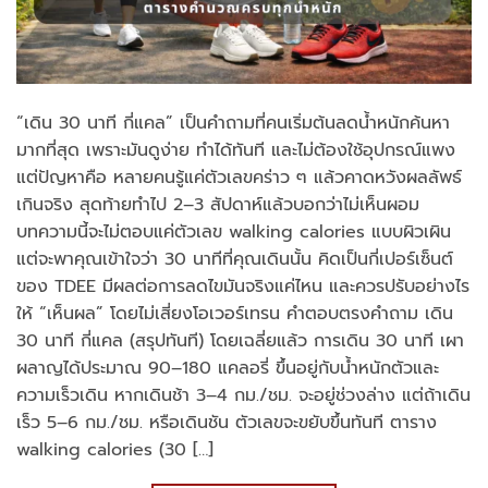
“เดิน 30 นาที กี่แคล” เป็นคำถามที่คนเริ่มต้นลดน้ำหนักค้นหา
มากที่สุด เพราะมันดูง่าย ทำได้ทันที และไม่ต้องใช้อุปกรณ์แพง
แต่ปัญหาคือ หลายคนรู้แค่ตัวเลขคร่าว ๆ แล้วคาดหวังผลลัพธ์
เกินจริง สุดท้ายทำไป 2–3 สัปดาห์แล้วบอกว่าไม่เห็นผอม
บทความนี้จะไม่ตอบแค่ตัวเลข walking calories แบบผิวเผิน
แต่จะพาคุณเข้าใจว่า 30 นาทีที่คุณเดินนั้น คิดเป็นกี่เปอร์เซ็นต์
ของ TDEE มีผลต่อการลดไขมันจริงแค่ไหน และควรปรับอย่างไร
ให้ “เห็นผล” โดยไม่เสี่ยงโอเวอร์เทรน คำตอบตรงคำถาม เดิน
30 นาที กี่แคล (สรุปทันที) โดยเฉลี่ยแล้ว การเดิน 30 นาที เผา
ผลาญได้ประมาณ 90–180 แคลอรี่ ขึ้นอยู่กับน้ำหนักตัวและ
ความเร็วเดิน หากเดินช้า 3–4 กม./ชม. จะอยู่ช่วงล่าง แต่ถ้าเดิน
เร็ว 5–6 กม./ชม. หรือเดินชัน ตัวเลขจะขยับขึ้นทันที ตาราง
walking calories (30 […]