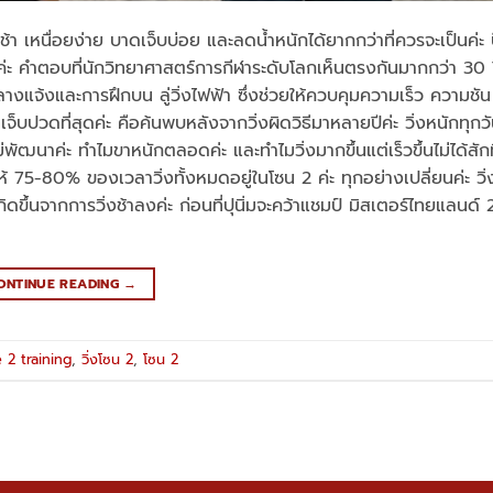
ฒนาช้า เหนื่อยง่าย บาดเจ็บบ่อย และลดน้ำหนักได้ยากกว่าที่ควรจะเป็นค่
งค่ะ คำตอบที่นักวิทยาศาสตร์การกีฬาระดับโลกเห็นตรงกันมากกว่า 30 ป
างแจ้งและการฝึกบน ลู่วิ่งไฟฟ้า ซึ่งช่วยให้ควบคุมความเร็ว ความชั
่เจ็บปวดที่สุดค่ะ คือค้นพบหลังจากวิ่งผิดวิธีมาหลายปีค่ะ วิ่งหนักทุกวั
ัฒนาค่ะ ทำไมขาหนักตลอดค่ะ และทำไมวิ่งมากขึ้นแต่เร็วขึ้นไม่ได้สักที
5-80% ของเวลาวิ่งทั้งหมดอยู่ในโซน 2 ค่ะ ทุกอย่างเปลี่ยนค่ะ วิ่งได
ี้เกิดขึ้นจากการวิ่งช้าลงค่ะ ก่อนที่ปุนิ่มจะคว้าแชมป์ มิสเตอร์ไทยแลนด์ 
ONTINUE READING
→
 2 training
,
วิ่งโซน 2
,
โซน 2