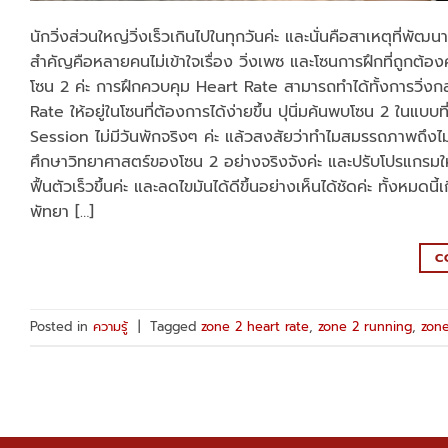
นักวิ่งส่วนใหญ่วิ่งเร็วเกินไปในทุกวันค่ะ และนั่นคือสาเหตุที่พั
สำคัญคือหลายคนไม่เข้าใจเรื่อง วิ่งเพซ และโซนการฝึกที่ถูกต้อ
โซน 2 ค่ะ การฝึกควบคุม Heart Rate สามารถทำได้ทั้งการวิ่งกล
Rate ให้อยู่ในโซนที่ต้องการได้ง่ายขึ้น ปุนิ่มค้นพบโซน 2 ในแบบที
Session ไม่มีวันพักจริงๆ ค่ะ แล้วสงสัยว่าทำไมสมรรถภาพถึงไม่พ
ศึกษาวิทยาศาสตร์ของโซน 2 อย่างจริงจังค่ะ และปรับโปรแกรมให้ 7
ฟื้นตัวเร็วขึ้นค่ะ และลดไขมันได้ดีขึ้นอย่างเห็นได้ชัดค่ะ ทั้งหมดน
พัทยา […]
C
Posted in
ความรู้
|
Tagged
zone 2 heart rate
,
zone 2 running
,
zone