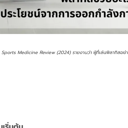
 Sports Medicine Review (2024) รายงานว่า
ผู้ที่เล่นพิลาทิสอย
เริ่มต้น