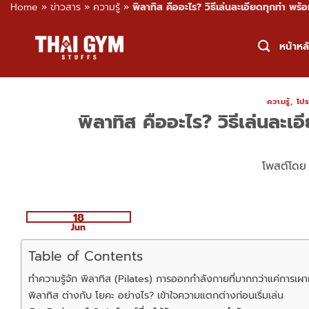
Home
»
ข่าวสาร
»
ความรู้
»
พิลาทิส คืออะไร? วิธีเล่นละเอียดทุกท่า พร้
Skip
to
หน้าหล
content
ความรู้
,
โป
พิลาทิส คืออะไร? วิธีเล่นละเ
โพสต์โด
18
Jun
Table of Contents
ทำความรู้จัก พิลาทิส (Pilates) การออกกำลังกายที่มากกว่าแค่การเ
พิลาทิส ต่างกับ โยคะ อย่างไร? เข้าใจความแตกต่างก่อนเริ่มเล่น