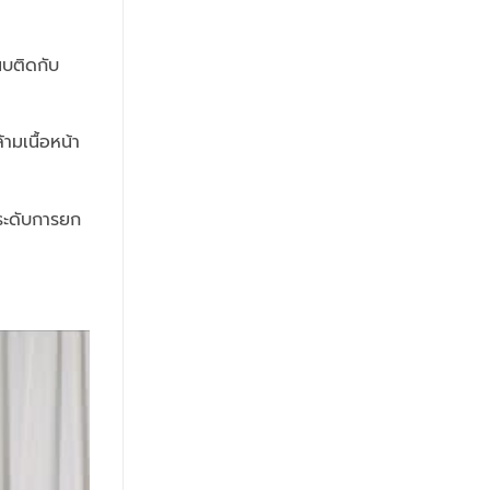
นบติดกับ
มเนื้อหน้า
ดระดับการยก