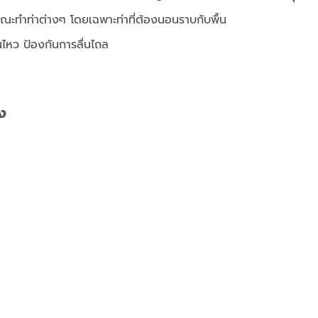
ณะทำท่าต่างๆ โดยเฉพาะท่าที่ต้องนอนราบกับพื้น
นไหว ป้องกันการลื่นไถล
ง