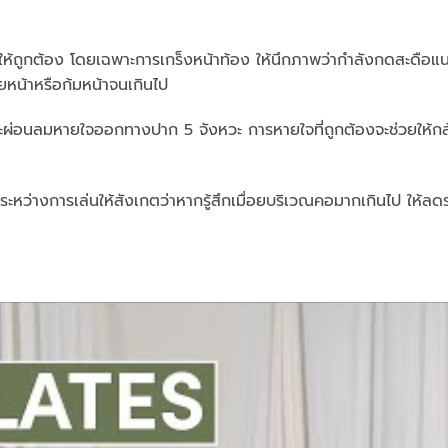
างให้ถูกต้อง โดยเฉพาะการเกร็งหน้าท้อง ให้นึกภาพว่ากำลังกดสะดือแ
ยหน้าหรือก้มหน้าจนเกินไป
ะผ่อนลมหายใจออกทางปาก 5 จังหวะ การหายใจที่ถูกต้องจะช่วยให้กล้า
โดยระหว่างการเล่นให้สังเกตว่าหากรู้สึกเมื่อยบริเวณคอมากเกินไป ให้ล