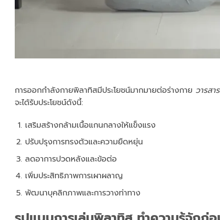
การออกกำลังกายพิลาทิสมีประโยชน์มากมายต่อร่างกาย
วารสาร
จะได้รับประโยชน์ดังนี้:
เสริมสร้างกล้ามเนื้อแกนกลางให้แข็งแรง
ปรับปรุงการทรงตัวและความยืดหยุ่น
ลดอาการปวดหลังและข้อต่อ
เพิ่มประสิทธิภาพการเผาผลาญ
พัฒนาบุคลิกภาพและการวางท่าทาง
รูปแบบการเล่นพิลาทิส ทำความรู้จักก่อน