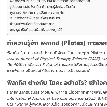
พิลาทิสช่วยอะไร? ประโยชน์ที่จะได้รับจากการออกกำลังกาย
รูปแบบการเล่นพิลาทิส ทำความรู้จักก่อนเริ่มต้น
อุปกรณ์ พิลาทิส ที่จำเป็นสำหรับการฝึก
10 ท่าพิลาทิสพื้นฐาน สำหรับผู้เริ่มต้น
คำถามที่พบบ่อยเกี่ยวกับพิลาทิส
บทสรุป เริ่มต้นเล่นพิลาทิสอย่างถูกวิธี
ทำความรู้จัก พิลาทิส (Pilates) การ
พิลาทิส คือ การออกกำลังกายที่พัฒนาโดย Joseph Pilates เ
วารสาร Journal of Physical Therapy Science (2023) พบว่า 
ถึง 40% ภายในเวลา 8 สัปดาห์
การออกกำลังกายรูปแบบนี้ไม่เ
และเพิ่มความยืดหยุ่นให้กับร่างกายอย่างเป็นธรรมชาติ
พิลาทิส ต่างกับ โยคะ อย่างไร? เข้าใจ
หลายคนมักสับสนระหว่างโยคะ พิลาทิส เนื่องจากท่าทางคล้ายคล
International Journal of Exercise Science (2023)
โยคะจะ
ขณะที่พิลาทิสมุ่งพัฒนาความแข็งแรงของกล้ามเนื้อและการทรง