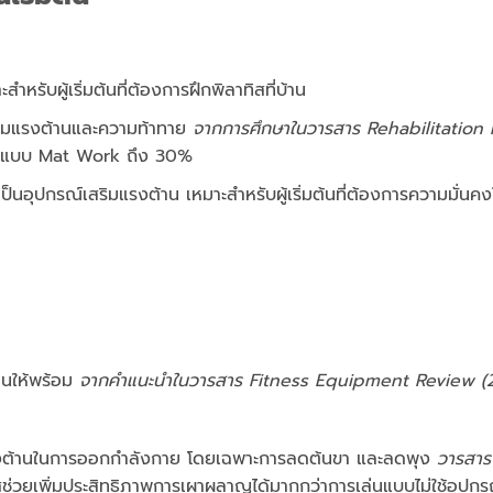
รับผู้เริ่มต้นที่ต้องการฝึกพิลาทิสที่บ้าน
พิ่มแรงต้านและความท้าทาย
จากการศึกษาในวารสาร Rehabilitation
กว่าแบบ Mat Work ถึง 30%
เป็นอุปกรณ์เสริมแรงต้าน เหมาะสำหรับผู้เริ่มต้นที่ต้องการความมั่นค
านให้พร้อม
จากคำแนะนำในวารสาร Fitness Equipment Review (
มแรงต้านในการออกกำลังกาย โดยเฉพาะการลดต้นขา และลดพุง
วารสาร
สช่วยเพิ่มประสิทธิภาพการเผาผลาญได้มากกว่าการเล่นแบบไม่ใช้อุปก