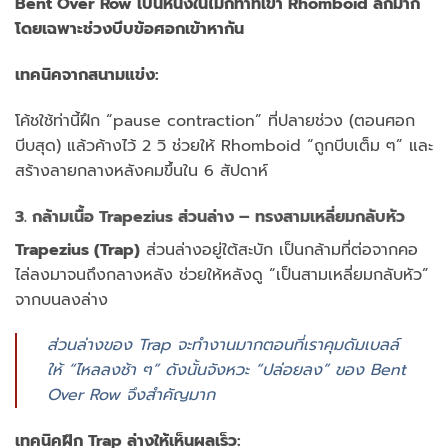
Bent Over Row เป็นหนึ่งในไม่กี่ท่าที่เข้า Rhomboid ลึกมาก
โดยเฉพาะช่วงบีบข้อศอกเข้าหากัน
เทคนิคจากสนามแข่ง:
โค้ชใช้ท่านี้ฝึก “pause contraction” ที่ปลายช่วง (ตอนศอก
บีบสุด) แล้วค้างไว้ 2 วิ ช่วยให้ Rhomboid “ถูกบีบเต็ม ๆ” และ
สร้างลายกลางหลังคมขึ้นใน 6 สัปดาห์
3. กล้ามเนื้อ Trapezius ส่วนล่าง – ทรงสามเหลี่ยมกลับหัว
Trapezius (Trap)
ส่วนล่างอยู่ใต้สะบัก เป็นกล้ามที่ต่อจากคอ
ไล่ลงมาจนถึงกลางหลัง ช่วยให้หลังดู “เป็นสามเหลี่ยมกลับหัว”
จากบนลงล่าง
ส่วนล่างของ Trap จะทำงานมากตอนที่เราคุมดัมเบลล์
ให้ “ไหลลงช้า ๆ” ดังนั้นจังหวะ “ปล่อยลง” ของ Bent
Over Row จึงสำคัญมาก
เทคนิคฝึก Trap ล่างให้เห็นผลเร็ว: