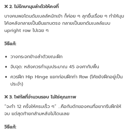
❌ 2. ไม่รักษามุมลำตัวให้คงที่
บางคนพอโดนดัมเบลล์หนักเข้า ก็ค่อย ๆ ลุกขึ้นเรื่อย ๆ ทำให้มุม
โค้งหลังกลายเป็นยืนแทบตรง กลายเป็นยกดัมเบลล์แบบ
upright row ไปเฉย ๆ
วิธีแก้:
วางกระจกข้างลำตัวขณะฝึก
จับจุด: หลังควรทำมุมประมาณ 45 องศากับพื้น
ควรฝึก Hip Hinge แยกก่อนฝึกท่า Row (โค้ชยังฝึกอยู่เป็น
ประจำ)
❌ 3. โฟกัสที่จำนวนรอบ ไม่ใช่คุณภาพ
“จะทำ 12 ครั้งให้ครบเร็ว ๆ” …คือกับดักของคนที่อยากรีบฝึกให้
จบ แต่สุดท้ายกล้ามหลังไม่โดนเลย
วิธีแก้: