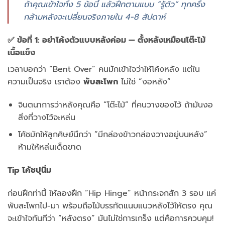
ถ้าคุณเข้าใจทั้ง 5 ข้อนี้ แล้วฝึกตามแบบ “รู้ตัว” ทุกครั้ง
กล้ามหลังจะเปลี่ยนจริงภายใน 4-8 สัปดาห์
✅ ข้อที่ 1: อย่าโค้งตัวแบบหลังค่อม — ตั้งหลังเหมือนโต๊ะไม้
เนื้อแข็ง
เวลาบอกว่า “Bent Over” คนมักเข้าใจว่าให้โค้งหลัง แต่ใน
ความเป็นจริง เราต้อง
พับสะโพก
ไม่ใช่ “งอหลัง”
จินตนาการว่าหลังคุณคือ “โต๊ะไม้” ที่คนวางของไว้ ถ้ามันงอ
สิ่งที่วางไว้จะหล่น
โค้ชมักให้ลูกศิษย์นึกว่า “มีกล่องข้าวกล่องวางอยู่บนหลัง”
ห้ามให้หล่นเด็ดขาด
Tip โค้ชปุนิ่ม
ก่อนฝึกท่านี้ ให้ลองฝึก “Hip Hinge” หน้ากระจกสัก 3 รอบ แค่
พับสะโพกไป-มา พร้อมถือไม้บรรทัดแนบแนวหลังไว้ให้ตรง คุณ
จะเข้าใจทันทีว่า “หลังตรง” มันไม่ใช่การเกร็ง แต่คือการควบคุม!