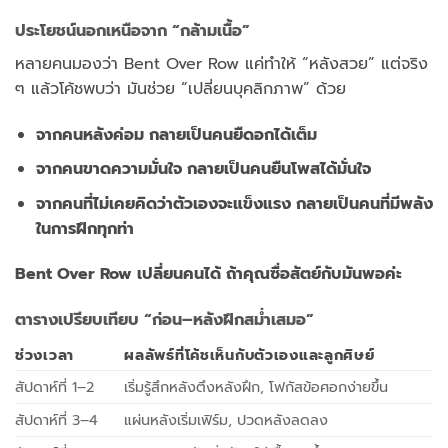
ประโยชน์นอกเหนือจาก “กล้ามเนื้อ”
หลายคนมองว่า Bent Over Row แค่ทำให้ “หลังสวย” แต่จริง
ๆ แล้วโค้ชพบว่า มันช่วย “เปลี่ยนบุคลิกภาพ” ด้วย
จากคนหลังค่อม กลายเป็นคนยืดอกได้เต็ม
จากคนขาดความมั่นใจ กลายเป็นคนยืนโพสได้มั่นใจ
จากคนที่ไม่เคยคิดว่าตัวเองจะแข็งแรง กลายเป็นคนที่มีพลัง
ในการฝึกทุกท่า
Bent Over Row เปลี่ยนคนได้ ถ้าคุณซื่อสัตย์กับมันพอค่ะ
ตารางเปรียบเทียบ “ก่อน–หลังฝึกสม่ำเสมอ”
ช่วงเวลา
ผลลัพธ์ที่โค้ชเห็นกับตัวเองและลูกศิษย์
สัปดาห์ที่ 1–2
เริ่มรู้สึกหลังตึงหลังฝึก, โฟกัสข้อศอกง่ายขึ้น
สัปดาห์ที่ 3–4
แผ่นหลังเริ่มเฟิร์ม, ปวดหลังลดลง