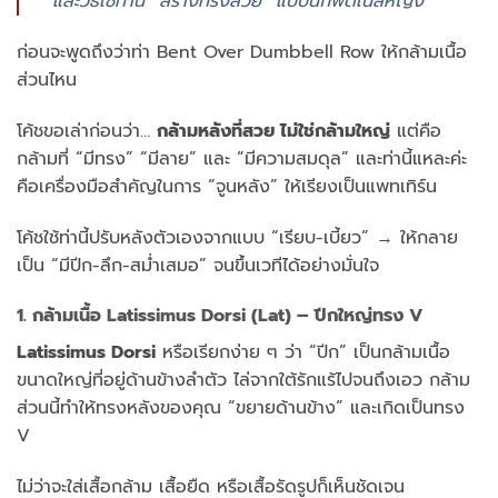
และวิธีใช้ท่านี้ “สร้างทรงสวย” แบบนักฟิตเนสหญิง
ก่อนจะพูดถึงว่าท่า Bent Over Dumbbell Row ให้กล้ามเนื้อ
ส่วนไหน
โค้ชขอเล่าก่อนว่า…
กล้ามหลังที่สวย ไม่ใช่กล้ามใหญ่
แต่คือ
กล้ามที่ “มีทรง” “มีลาย” และ “มีความสมดุล” และท่านี้แหละค่ะ
คือเครื่องมือสำคัญในการ “จูนหลัง” ให้เรียงเป็นแพทเทิร์น
โค้ชใช้ท่านี้ปรับหลังตัวเองจากแบบ “เรียบ-เบี้ยว” → ให้กลาย
เป็น “มีปีก-ลึก-สม่ำเสมอ” จนขึ้นเวทีได้อย่างมั่นใจ
1. กล้ามเนื้อ Latissimus Dorsi (Lat) – ปีกใหญ่ทรง V
Latissimus Dorsi
หรือเรียกง่าย ๆ ว่า “ปีก” เป็นกล้ามเนื้อ
ขนาดใหญ่ที่อยู่ด้านข้างลำตัว ไล่จากใต้รักแร้ไปจนถึงเอว กล้าม
ส่วนนี้ทำให้ทรงหลังของคุณ “ขยายด้านข้าง” และเกิดเป็นทรง
V
ไม่ว่าจะใส่เสื้อกล้าม เสื้อยืด หรือเสื้อรัดรูปก็เห็นชัดเจน