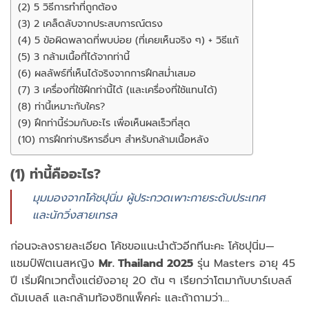
(2) 5 วิธีการทำที่ถูกต้อง
(3) 2 เคล็ดลับจากประสบการณ์ตรง
(4) 5 ข้อผิดพลาดที่พบบ่อย (ที่เคยเห็นจริง ๆ) + วิธีแก้
(5) 3 กล้ามเนื้อที่ได้จากท่านี้
(6) ผลลัพธ์ที่เห็นได้จริงจากการฝึกสม่ำเสมอ
(7) 3 เครื่องที่ใช้ฝึกท่านี้ได้ (และเครื่องที่ใช้แทนได้)
(8) ท่านี้เหมาะกับใคร?
(9) ฝึกท่านี้ร่วมกับอะไร เพื่อเห็นผลเร็วที่สุด
(10) การฝึกท่าบริหารอื่นๆ สำหรับกล้ามเนื้อหลัง
(1) ท่านี้คืออะไร?
มุมมองจากโค้ชปุนิ่ม ผู้ประกวดเพาะกายระดับประเทศ
และนักวิ่งสายเทรล
ก่อนจะลงรายละเอียด โค้ชขอแนะนำตัวอีกทีนะคะ โค้ชปุนิ่ม—
แชมป์ฟิตเนสหญิง
Mr. Thailand 2025
รุ่น Masters อายุ 45
ปี เริ่มฝึกเวทตั้งแต่ยังอายุ 20 ต้น ๆ เรียกว่าโตมากับบาร์เบลล์
ดัมเบลล์ และกล้ามท้องซิกแพ็คค่ะ และถ้าถามว่า…