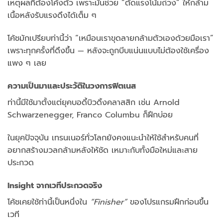
เหตุผลที่ต้องโค้งตัว เพราะมันช่วย “ตัดแรงโน้มถ่วง” ให้กล้าม
เนื้อหลังรับแรงดึงได้เต็ม ๆ
โค้ชมักเปรียบท่านี้ว่า “เหมือนเราขุดลายกล้ามตัวเองด้วยมือเรา”
เพราะทุกครั้งที่ดึงขึ้น — หลังจะถูกบีบแน่นแบบไม่ต้องใช้เครื่อง
แพง ๆ เลย
ความเป็นมาและประวัติในวงการฟิตเนส
ท่านี้มีใช้มาตั้งแต่ยุคบอดี้บิวดิ้งคลาสสิก เช่น Arnold
Schwarzenegger, Franco Columbu ก็ฝึกบ่อย
ในยุคปัจจุบัน เทรนเนอร์ทั่วโลกยังคงแนะนำให้ใช้สำหรับคนที่
อยากสร้างมวลกล้ามหลังให้ชัด เหมาะกับทั้งมือใหม่และสาย
ประกวด
Insight จากเวทีประกวดจริง
โค้ชเคยใช้ท่านี้เป็นหนึ่งใน
“Finisher”
ของโปรแกรมฝึกก่อนขึ้น
เวที