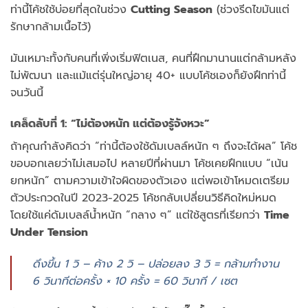
ท่านี้โค้ชใช้บ่อยที่สุดในช่วง
Cutting Season
(ช่วงรีดไขมันแต่
รักษากล้ามเนื้อไว้)
มันเหมาะทั้งกับคนที่เพิ่งเริ่มฟิตเนส, คนที่ฝึกมานานแต่กล้ามหลัง
ไม่พัฒนา และแม้แต่รุ่นใหญ่อายุ 40+ แบบโค้ชเองก็ยังฝึกท่านี้
จนวันนี้
เคล็ดลับที่ 1: “ไม่ต้องหนัก แต่ต้องรู้จังหวะ”
ถ้าคุณกำลังคิดว่า “ท่านี้ต้องใช้ดัมเบลล์หนัก ๆ ถึงจะได้ผล” โค้ช
ขอบอกเลยว่าไม่เสมอไป หลายปีที่ผ่านมา โค้ชเคยฝึกแบบ “เน้น
ยกหนัก” ตามความเข้าใจผิดของตัวเอง แต่พอเข้าโหมดเตรียม
ตัวประกวดในปี 2023-2025 โค้ชกลับเปลี่ยนวิธีคิดใหม่หมด
โดยใช้แค่ดัมเบลล์น้ำหนัก “กลาง ๆ” แต่ใช้สูตรที่เรียกว่า
Time
Under Tension
ดึงขึ้น 1 วิ – ค้าง 2 วิ – ปล่อยลง 3 วิ = กล้ามทำงาน
6 วินาทีต่อครั้ง × 10 ครั้ง = 60 วินาที / เซต