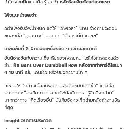
ถ้าใครเคยฝึกแบบนี้จะรู้เลยว่า
หลังร้อนจี๊ดตั้งแต่เซตแรก
โค้ชแนะนำเลยว่า:
อย่าเพิ่งรีบอัพน้ำหนัก แต่ให้ “อัพเวลา” แทน ร่างกายจะตอบ
สนองต่อ “คุณภาพ” มากกว่า “ตัวเลขที่ดัมเบลล์”
เคล็ดลับที่ 2: ฝึกตอนเหนื่อยนิด ๆ กล้ามจะเกาะดี
อันนี้อาจขัดกับความเชื่อเดิมของหลายคน แต่โค้ชทดลองแล้ว
ว่า…
ฝึก Bent Over Dumbbell Row หลังจากทำคาร์ดิโอเบา
ๆ 10 นาที
เช่น เดินเร็ว หรือปั่นจักรยานช้า ๆ
จะช่วยให้ “กล้ามเนื้ออุ่นพอดี + ข้อต่อขยับได้ดีขึ้น” และเมื่อ
ร่างกายเหนื่อยนิด ๆ สมองจะโฟกัสกับการ “รู้สึกถึงกล้าม”
มากกว่าการ “คิดเรื่องอื่น” นั่นคือจังหวะที่กล้ามหลังทำงานชัด
ที่สุด
Insight จากการประกวด