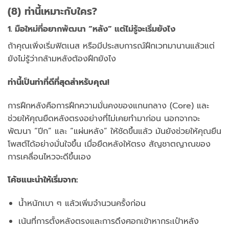
(8) ท่านี้เหมาะกับใคร?
1. มือใหม่ที่อยากพัฒนา “หลัง” แต่ไม่รู้จะเริ่มยังไง
ถ้าคุณเพิ่งเริ่มฟิตเนส หรือมีประสบการณ์ฝึกเวทมานานแล้วแต่
ยังไม่รู้ว่ากล้ามหลังต้องฝึกยังไง
ท่านี้เป็นท่าที่ดีที่สุดสำหรับคุณ!
การฝึกหลังคือการฝึกความมั่นคงของแกนกลาง (Core) และ
ช่วยให้คุณยืดหลังตรงอย่างที่ไม่เคยทำมาก่อน นอกจากจะ
พัฒนา “ปีก” และ “แผ่นหลัง” ให้ชัดขึ้นแล้ว มันยังช่วยให้คุณยืน
โพสต์ได้อย่างมั่นใจขึ้น เมื่อยืดหลังให้ตรง สัญชาตญาณของ
การเคลื่อนไหวจะดีขึ้นเอง
โค้ชแนะนำให้เริ่มจาก:
น้ำหนักเบา ๆ แล้วเพิ่มจำนวนครั้งก่อน
เน้นที่การตั้งหลังตรงและการดึงศอกเข้าหากระเป๋าหลัง