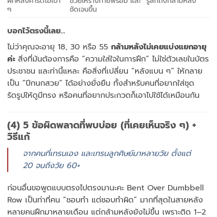
ฝึกหลังคาร์ดิโอเบา
ช่วยให้ร่างกายพร้อม และ “รู้สึกถึงกล้ามหลัง”
ๆ
ชัดเจนขึ้น
บอกไว้ตรงนี้เลย…
ไม่ว่าคุณจะอายุ 18, 30 หรือ 55
กล้ามหลังไม่เคยแบ่งแยกอายุ
ค่ะ
สิ่งที่มันต้องการคือ “ความใส่ใจในการฝึก” ไม่ใช่ตัวเลขในบัตร
ประชาชน และท่านี้แหละ คือสิ่งที่เปลี่ยน “หลังแบน ๆ” ให้กลาย
เป็น “ปีกนกสวย” ได้อย่างยั่งยืน ทั้งสำหรับคนที่อยากใส่ชุด
รัดรูปให้ดูมีทรง หรือคนที่อยากประกวดก็เอาไปใช้ได้เหมือนกัน
(4) 5 ข้อผิดพลาดที่พบบ่อย (ที่เคยเห็นจริง ๆ) +
วิธีแก้
จากคนที่เทรนเอง และเทรนลูกศิษย์มาหลายวัย ตั้งแต่
20 จนถึงวัย 60+
ก่อนอื่นขอพูดแบบตรงไปตรงมานะคะ Bent Over Dumbbell
Row เป็นท่าที่คน “ชอบทำ แต่ชอบทำผิด” มากที่สุดในสายหลัง
หลายคนฝึกมาหลายเดือน แต่กล้ามหลังยังไม่ขึ้น เพราะติด 1–2