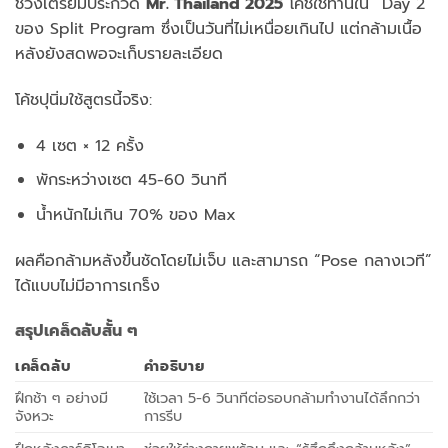
ช่วงเตรียมประกวด
Mr. Thailand 2025
โค้ชใช้ท่านี้ใน “Day 2”
ของ Split Program ซึ่งเป็นวันที่ไม่เหนื่อยเกินไป แต่กล้ามเนื้อ
หลังยังสดพอจะเก็บรายละเอียด
โค้ชปุนิ่มใช้สูตรนี้จริง:
4 เซต × 12 ครั้ง
พักระหว่างเซต 45-60 วินาที
น้ำหนักไม่เกิน 70% ของ Max
ผลคือกล้ามหลังขึ้นชัดโดยไม่เจ็บ และสามารถ “Pose กลางเวที”
ได้แบบไม่มีอาการเกร็ง
สรุปเคล็ดลับสั้น ๆ
เคล็ดลับ
คำอธิบาย
ฝึกช้า ๆ อย่างมี
ใช้เวลา 5-6 วินาทีต่อรอบกล้ามทำงานได้ลึกกว่า
จังหวะ
การรีบ