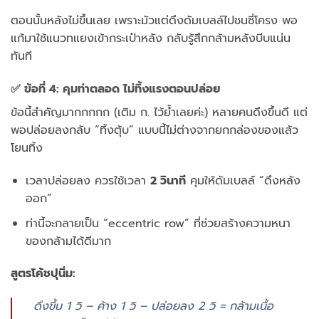
ตอนนั้นหลังไม่ขึ้นเลย เพราะมัวแต่ดึงดัมเบลล์ไปชนซี่โครง พอ
แก้มาใช้แนวทแยงเข้ากระเป๋าหลัง กลับรู้สึกกล้ามหลังบีบแน่น
ทันที
✅ ข้อที่ 4: คุมท่าตลอด ไม่ทิ้งแรงตอนปล่อย
ข้อนี้สำคัญมากกกกก (เติม ก. ไว้ย้ำเลยค่ะ) หลายคนดึงขึ้นดี แต่
พอปล่อยลงกลับ “ทิ้งตุ้บ” แบบนี้ไม่ต่างจากยกกล่องของแล้ว
โยนทิ้ง
เวลาปล่อยลง ควรใช้เวลา
2 วินาที
คุมให้ดัมเบลล์ “ดึงหลัง
ออก”
ท่านี้จะกลายเป็น “eccentric row” ที่ช่วยสร้างความหนา
ของกล้ามได้ดีมาก
สูตรโค้ชปุนิ่ม:
ดึงขึ้น 1 วิ – ค้าง 1 วิ – ปล่อยลง 2 วิ = กล้ามเนื้อ