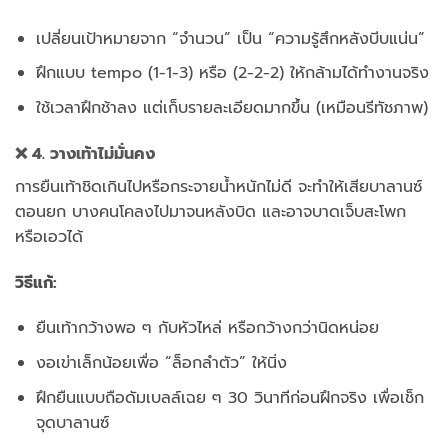
เปลี่ยนเป้าหมายจาก “จำนวน” เป็น “ความรู้สึกหลังบีบแน่น”
ฝึกแบบ tempo (1-1-3) หรือ (2-2-2) ให้กล้ามได้ทำงานจริง
ใช้เวลาฝึกช้าลง แต่เก็บรายละเอียดมากขึ้น (เหมือนรีทัชภาพ)
❌ 4. วางเท้าไม่มั่นคง
การยืนเท้าชิดเกินไปหรือกระจายน้ำหนักไม่ดี จะทำให้เสียบาลานซ์
ตอนยก บางคนโคลงไปมาจนหลังบิด และอาจบาดเจ็บสะโพก
หรือเอวได้
วิธีแก้:
ยืนเท้ากว้างพอ ๆ กับหัวไหล่ หรือกว้างกว่านิดหน่อย
งอเข่าเล็กน้อยเพื่อ “ล็อกลำตัว” ให้นิ่ง
ฝึกยืนแบบถือดัมเบลล์เฉย ๆ 30 วินาทีก่อนฝึกจริง เพื่อเช็ก
จุดบาลานซ์