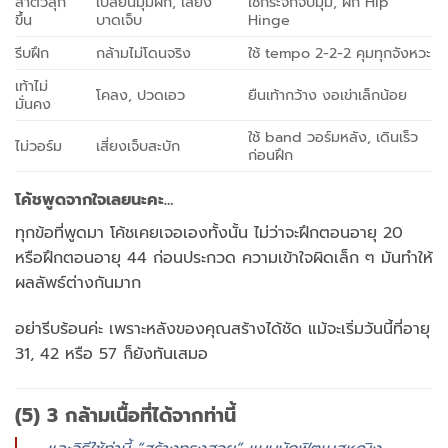
ลำตัวลุก
เปลี่ยนมุมฝึก, เสี่ยง
ใช้กระจกจับมุม, ฝึก Hip
ขึ้น
บาดเจ็บ
Hinge
รีบฝึก
กล้ามไม่โดนจริง
ใช้ tempo 2-2-2 คุมทุกจังหวะ
เท้าไม่
โคลง, ปวดเอว
ยืนเท้ากว้าง งอเข่าเล็กน้อย
มั่นคง
ใช้ band วอร์มหลัง, เดินเร็ว
ไม่วอร์ม
เสี่ยงเจ็บสะบัก
ก่อนฝึก
โค้ชพูดจากใจเลยนะคะ…
ทุกข้อที่พูดมา โค้ชเคยเจอเองทั้งนั้น ไม่ว่าจะฝึกตอนอายุ 20
หรือฝึกตอนอายุ 44 ก่อนประกวด ความเข้าใจผิดเล็ก ๆ มันทำให้
ผลลัพธ์ต่างกันมาก
อย่ารีบร้อนค่ะ เพราะหลังของคุณสร้างได้ชัด แม้จะเริ่มวันนี้ที่อายุ
31, 42 หรือ 57 ก็ยังทันเสมอ
(5) 3 กล้ามเนื้อที่ได้จากท่านี้