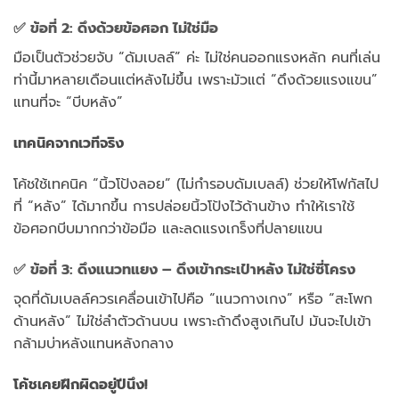
✅ ข้อที่ 2: ดึงด้วยข้อศอก ไม่ใช่มือ
มือเป็นตัวช่วยจับ “ดัมเบลล์” ค่ะ ไม่ใช่คนออกแรงหลัก คนที่เล่น
ท่านี้มาหลายเดือนแต่หลังไม่ขึ้น เพราะมัวแต่ “ดึงด้วยแรงแขน”
แทนที่จะ “บีบหลัง”
เทคนิคจากเวทีจริง
โค้ชใช้เทคนิค “นิ้วโป้งลอย” (ไม่กำรอบดัมเบลล์) ช่วยให้โฟกัสไป
ที่ “หลัง” ได้มากขึ้น การปล่อยนิ้วโป้งไว้ด้านข้าง ทำให้เราใช้
ข้อศอกบีบมากกว่าข้อมือ และลดแรงเกร็งที่ปลายแขน
✅ ข้อที่ 3: ดึงแนวทแยง – ดึงเข้ากระเป๋าหลัง ไม่ใช่ซี่โครง
จุดที่ดัมเบลล์ควรเคลื่อนเข้าไปคือ “แนวกางเกง” หรือ “สะโพก
ด้านหลัง” ไม่ใช่ลำตัวด้านบน เพราะถ้าดึงสูงเกินไป มันจะไปเข้า
กล้ามบ่าหลังแทนหลังกลาง
โค้ชเคยฝึกผิดอยู่ปีนึง!