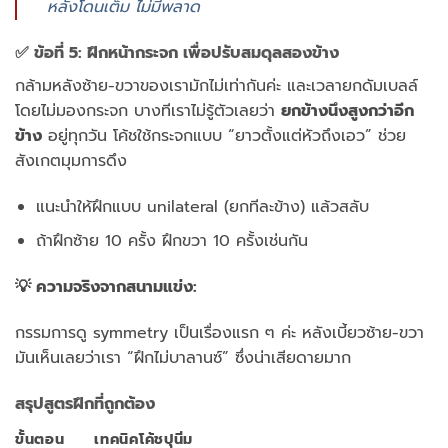
หลังโดนเต็ม ไม่มีพลาด
✅ ข้อที่ 5: ฝึกหน้ากระจก เพื่อปรับสมดุลสองข้าง
กล้ามหลังซ้าย-ขวาของเรามักไม่เท่ากันค่ะ และเวลายกดัมเบลล์
โดยไม่มองกระจก บางทีเราไม่รู้ตัวเลยว่า
ยกข้างนึงสูงกว่าอีก
ข้าง
อยู่ทุกวัน โค้ชใช้กระจกแบบ “ยาวตั้งแต่หัวถึงเอว” ช่วย
สังเกตมุมการดึง
แนะนำให้ฝึกแบบ unilateral (ยกทีละข้าง) แล้วสลับ
ถ้าฝึกซ้าย 10 ครั้ง ฝึกขวา 10 ครั้งเช่นกัน
💡 ความจริงจากสนามแข่ง:
กรรมการดู symmetry เป็นเรื่องแรก ๆ ค่ะ หลังเบี้ยวซ้าย-ขวา
มันเห็นเลยว่าเรา “ฝึกไม่บาลานซ์” ซึ่งน่าเสียดายมาก
สรุปสูตรฝึกที่ถูกต้อง
ขั้นตอน
เทคนิคโค้ชปุนิ่ม