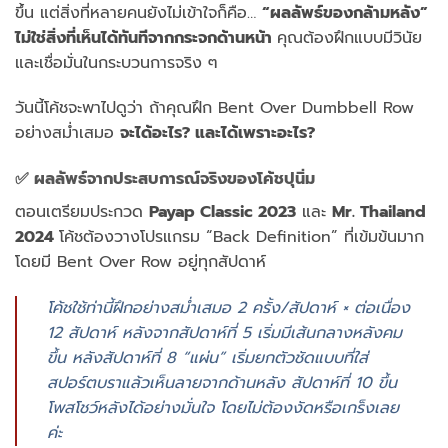
ขึ้น แต่สิ่งที่หลายคนยังไม่เข้าใจก็คือ…
“ผลลัพธ์ของกล้ามหลัง”
ไม่ใช่สิ่งที่เห็นได้ทันทีจากกระจกด้านหน้า
คุณต้องฝึกแบบมีวินัย
และเชื่อมั่นในกระบวนการจริง ๆ
วันนี้โค้ชจะพาไปดูว่า ถ้าคุณฝึก Bent Over Dumbbell Row
อย่างสม่ำเสมอ
จะได้อะไร? และได้เพราะอะไร?
✅ ผลลัพธ์จากประสบการณ์จริงของโค้ชปุนิ่ม
ตอนเตรียมประกวด
Payap Classic 2023
และ
Mr. Thailand
2024
โค้ชต้องวางโปรแกรม “Back Definition” ที่เข้มข้นมาก
โดยมี Bent Over Row อยู่ทุกสัปดาห์
โค้ชใช้ท่านี้ฝึกอย่างสม่ำเสมอ 2 ครั้ง/สัปดาห์ × ต่อเนื่อง
12 สัปดาห์ หลังจากสัปดาห์ที่ 5 เริ่มมีเส้นกลางหลังคม
ขึ้น หลังสัปดาห์ที่ 8 “แผ่น” เริ่มยกตัวชัดแบบที่ใส่
สปอร์ตบราแล้วเห็นลายจากด้านหลัง สัปดาห์ที่ 10 ขึ้น
โพสโชว์หลังได้อย่างมั่นใจ โดยไม่ต้องงัดหรือเกร็งเลย
ค่ะ