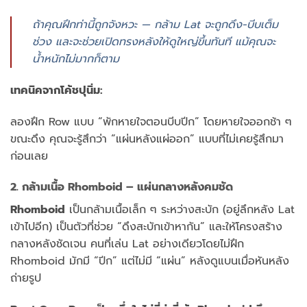
ถ้าคุณฝึกท่านี้ถูกจังหวะ — กล้าม Lat จะถูกดึง-บีบเต็ม
ช่วง และจะช่วยเปิดทรงหลังให้ดูใหญ่ขึ้นทันที แม้คุณจะ
น้ำหนักไม่มากก็ตาม
เทคนิคจากโค้ชปุนิ่ม:
ลองฝึก Row แบบ “พักหายใจตอนบีบปีก” โดยหายใจออกช้า ๆ
ขณะดึง คุณจะรู้สึกว่า “แผ่นหลังแผ่ออก” แบบที่ไม่เคยรู้สึกมา
ก่อนเลย
2. กล้ามเนื้อ Rhomboid – แผ่นกลางหลังคมชัด
Rhomboid
เป็นกล้ามเนื้อเล็ก ๆ ระหว่างสะบัก (อยู่ลึกหลัง Lat
เข้าไปอีก) เป็นตัวที่ช่วย “ดึงสะบักเข้าหากัน” และให้โครงสร้าง
กลางหลังชัดเจน คนที่เล่น Lat อย่างเดียวโดยไม่ฝึก
Rhomboid มักมี “ปีก” แต่ไม่มี “แผ่น” หลังดูแบนเมื่อหันหลัง
ถ่ายรูป