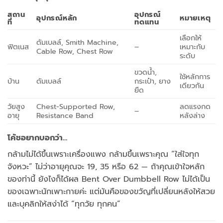
สถาน
อุปกรณ์
อุปกรณ์หลัก
หมายเหตุ
ที่
ทดแทน
เลือกให้
ดัมเบลล์, Smith Machine,
ฟิตเนส
–
เหมาะกับ
Cable Row, Chest Row
ระดับ
ขวดน้ำ,
ใช้หลักการ
บ้าน
ดัมเบลล์
กระเป๋า, ยาง
เดียวกัน
ยืด
วัยสูง
Chest-Supported Row,
ลดแรงกด
–
อายุ
Resistance Band
หลังล่าง
โค้ชอยากบอกว่า…
กล้ามไม่ได้ขึ้นเพราะเครื่องแพง กล้ามขึ้นเพราะคุณ “ใส่ใจทุก
จังหวะ” ไม่ว่าอายุคุณจะ 19, 35 หรือ 62 — ถ้าคุณเข้าใจหลัก
ของท่านี้ ยังไงก็ได้ผล Bent Over Dumbbell Row ไม่ได้เป็น
ของเฉพาะนักเพาะกายค่ะ แต่มันคือของขวัญที่เปลี่ยนหลังให้สวย
และบุคลิกให้สง่าได้ “ทุกวัย ทุกคน”