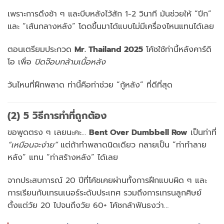
เพราะการดึงช้า ๆ และบีบหลังไว้สัก 1-2 วินาที มันช่วยให้ “ปีก”
และ “เส้นกลางหลัง” โดดขึ้นมาได้แบบไม่มีเครื่องไหนแทนได้เลย
ตอนเตรียมประกวด
Mr. Thailand 2025
โค้ชใช้ท่านี้หลังคาร์ดิ
โอ เพื่อ
ปิดจ๊อบกล้ามเนื้อหลัง
วันไหนที่ฝึกพลาด ท่านี้คือท่าช่วย “กู้หลัง” ที่ดีที่สุด
(2) 5 วิธีการทำที่ถูกต้อง
ขอพูดตรง ๆ เลยนะคะ…
Bent Over Dumbbell Row
เป็นท่าที่
“เหมือนจะง่าย”
แต่ถ้าทำพลาดนิดเดียว กลายเป็น “ท่าทำลาย
หลัง” แทน “ท่าสร้างหลัง” ได้เลย
จากประสบการณ์ 20 ปีที่โค้ชเคยผ่านทั้งการฝึกแบบผิด ๆ และ
การเรียนกับเทรนเนอร์ระดับประเทศ รวมถึงการเทรนลูกศิษย์
ตั้งแต่วัย 20 ไปจนถึงวัย 60+ โค้ชกล้าฟันธงว่า…