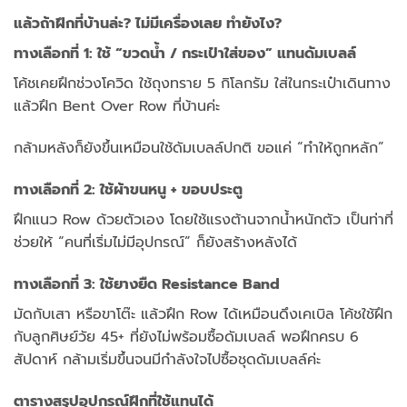
แล้วถ้าฝึกที่บ้านล่ะ? ไม่มีเครื่องเลย ทำยังไง?
ทางเลือกที่ 1: ใช้ “ขวดน้ำ / กระเป๋าใส่ของ” แทนดัมเบลล์
โค้ชเคยฝึกช่วงโควิด ใช้ถุงทราย 5 กิโลกรัม ใส่ในกระเป๋าเดินทาง
แล้วฝึก Bent Over Row ที่บ้านค่ะ
กล้ามหลังก็ยังขึ้นเหมือนใช้ดัมเบลล์ปกติ ขอแค่ “ทำให้ถูกหลัก”
ทางเลือกที่ 2: ใช้ผ้าขนหนู + ขอบประตู
ฝึกแนว Row ด้วยตัวเอง โดยใช้แรงต้านจากน้ำหนักตัว เป็นท่าที่
ช่วยให้ “คนที่เริ่มไม่มีอุปกรณ์” ก็ยังสร้างหลังได้
ทางเลือกที่ 3: ใช้ยางยืด Resistance Band
มัดกับเสา หรือขาโต๊ะ แล้วฝึก Row ได้เหมือนดึงเคเบิล โค้ชใช้ฝึก
กับลูกศิษย์วัย 45+ ที่ยังไม่พร้อมซื้อดัมเบลล์ พอฝึกครบ 6
สัปดาห์ กล้ามเริ่มขึ้นจนมีกำลังใจไปซื้อชุดดัมเบลล์ค่ะ
ตารางสรุปอุปกรณ์ฝึกที่ใช้แทนได้