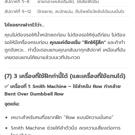
สัปดาห์ที่ 5–8
ลายกลางหลังเริ่มชัด, ใส่เสื้อฟิตขึ้น
สัปดาห์ที่ 9–12
ปีกขยาย, สะบักแน่น, ยืนโพสโชว์หลังได้แบบมั่นใจ
โค้ชอยากฝากไว้ว่า…
คุณไม่ต้องรอให้น้ำหนักลดก่อน ไม่ต้องรอให้หุ่นดีก่อน ไม่ต้อง
รอให้มีเครื่องครบก่อน
คุณแค่ต้องเริ่ม “ฝึกให้รู้สึก”
และถ้าทำ
ถูกจังหวะ… ท่านี้จะตอบแทนคุณกลับมาทุกสัปดาห์ เหมือนที่มัน
เคยตอบแทนโค้ชมาแล้วบนเวทีประกวด
(7) 3 เครื่องที่ใช้ฝึกท่านี้ได้ (และเครื่องที่ใช้แทนได้)
✅ เครื่องที่ 1: Smith Machine – ใช้สำหรับ Row ท่าคล้าย
Bent Over Dumbbell Row
จุดเด่น:
เหมาะสำหรับคนที่อยากฝึก “Row แบบมีความมั่นคง”
Smith Machine ช่วยให้ลำตัวนิ่ง ลดความเสี่ยงต่อการ