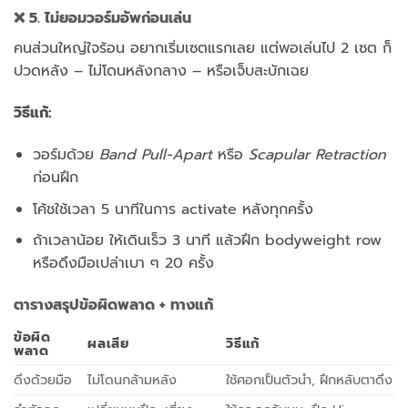
❌ 5. ไม่ยอมวอร์มอัพก่อนเล่น
คนส่วนใหญ่ใจร้อน อยากเริ่มเซตแรกเลย แต่พอเล่นไป 2 เซต ก็
ปวดหลัง – ไม่โดนหลังกลาง – หรือเจ็บสะบักเฉย
วิธีแก้:
วอร์มด้วย
Band Pull-Apart
หรือ
Scapular Retraction
ก่อนฝึก
โค้ชใช้เวลา 5 นาทีในการ activate หลังทุกครั้ง
ถ้าเวลาน้อย ให้เดินเร็ว 3 นาที แล้วฝึก bodyweight row
หรือดึงมือเปล่าเบา ๆ 20 ครั้ง
ตารางสรุปข้อผิดพลาด + ทางแก้
ข้อผิด
ผลเสีย
วิธีแก้
พลาด
ดึงด้วยมือ
ไม่โดนกล้ามหลัง
ใช้ศอกเป็นตัวนำ, ฝึกหลับตาดึง