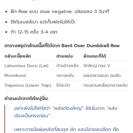
ฝึก Row แบบ slow negative: ปล่อยลง 3 วินาที
ใช้ดัมเบลล์เบา แต่เก็บฟอร์มให้เป๊ะ
ทำ 12-15 ครั้ง 3-4 เซต
ตารางสรุปกล้ามเนื้อที่ได้จาก Bent Over Dumbbell Row
กล้ามเนื้อหลัก
ตำแหน่ง
ลักษณะที่ได้
Latissimus Dorsi (Lat)
ด้านข้างหลัง
ปีกใหญ่ ทรง V
Rhomboid
กลางหลัง
แผ่นกลางแน่น คมชัด
Trapezius (Lower Trap)
ใต้สะบัก
ทรงสามเหลี่ยมกลางหลัง
คำแนะนำจากโค้ชปุนิ่ม:
อย่าเพิ่งไปโฟกัสว่า “หลังต้องใหญ่” ให้เริ่มจาก “หลัง
ต้องเป็นทรงก่อน”
เพราะการมีแผ่นหลังที่สมดุล ชัด และมีลายละเอียด คือ