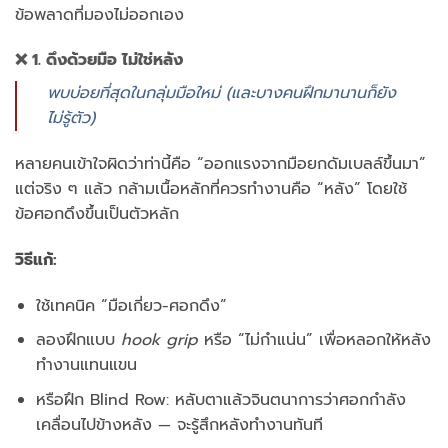
ข้อพลาดที่มองไม่ออกเอง
❌ 1. ดึงด้วยมือ ไม่ใช่หลัง
พบบ่อยที่สุดในกลุ่มมือใหม่ (และบางคนฝึกมานานก็ยัง
ไม่รู้ตัว)
หลายคนเข้าใจผิดว่าท่านี้คือ “ออกแรงจากมือยกดัมเบลล์ขึ้นมา”
แต่จริง ๆ แล้ว กล้ามเนื้อหลักที่ควรทำงานคือ “หลัง” โดยใช้
ข้อศอกดึงขึ้นเป็นตัวหลัก
วิธีแก้:
ใช้เทคนิค “มือเกี่ยว-ศอกดึง”
ลองฝึกแบบ
hook grip
หรือ “ไม่กำแน่น” เพื่อหลอกให้หลัง
ทำงานแทนแขน
หรือฝึก Blind Row: หลับตาแล้วจินตนาการว่าศอกกำลัง
เคลื่อนไปข้างหลัง — จะรู้สึกหลังทำงานทันที