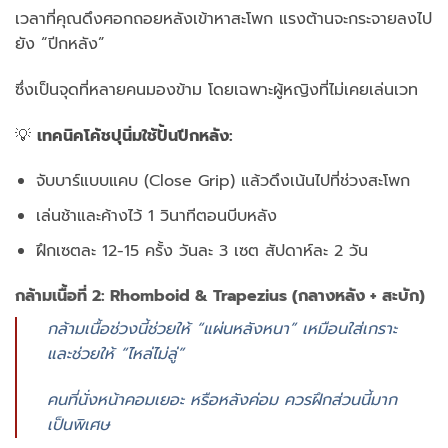
เวลาที่คุณดึงศอกถอยหลังเข้าหาสะโพก แรงต้านจะกระจายลงไป
ยัง “ปีกหลัง”
ซึ่งเป็นจุดที่หลายคนมองข้าม โดยเฉพาะผู้หญิงที่ไม่เคยเล่นเวท
💡
เทคนิคโค้ชปุนิ่มใช้ปั้นปีกหลัง:
จับบาร์แบบแคบ (Close Grip) แล้วดึงเน้นไปที่ช่วงสะโพก
เล่นช้าและค้างไว้ 1 วินาทีตอนบีบหลัง
ฝึกเซตละ 12-15 ครั้ง วันละ 3 เซต สัปดาห์ละ 2 วัน
กล้ามเนื้อที่ 2: Rhomboid & Trapezius (กลางหลัง + สะบัก)
กล้ามเนื้อช่วงนี้ช่วยให้ “แผ่นหลังหนา” เหมือนใส่เกราะ
และช่วยให้ “ไหล่ไม่ลู่”
คนที่นั่งหน้าคอมเยอะ หรือหลังค่อม ควรฝึกส่วนนี้มาก
เป็นพิเศษ