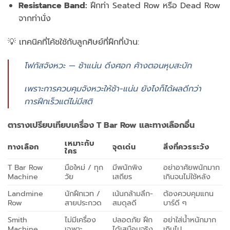
Resistance Band:
ฝึกท่า Seated Row หรือ Dead Row
จากท่านั่ง
💡 เทคนิคที่โค้ชใช้กับลูกศิษย์ที่ฝึกที่บ้าน:
โฟกัสจังหวะ — ช้าแน่น ดึงศอก ค้างตอนหุบสะบัก
เพราะการควบคุมจังหวะให้ช้า-แน่น ยังไงก็ได้ผลดีกว่า
การฝึกเร็วแต่ไม่มีสติ
ตารางเปรียบเทียบเครื่อง T Bar Row และทางเลือกอื่น
เหมาะกับ
ทางเลือก
จุดเด่น
สิ่งที่ควรระวัง
ใคร
T Bar Row
มือใหม่ / ทุก
มีพนักพิง
อย่าอาศัยพนักมาก
Machine
วัย
เสถียร
เกินจนไม่ใช้หลัง
Landmine
นักฝึกเวท /
เน้นกล้ามลึก-
ต้องควบคุมแกน
Row
สายประกวด
สมดุลดี
บาร์ดี ๆ
Smith
ไม่มีเครื่อง
ปลอดภัย ฝึก
อย่าใส่น้ำหนักมาก
Machine
เฉพาะ
ได้เสมือนจริง
เกินไป