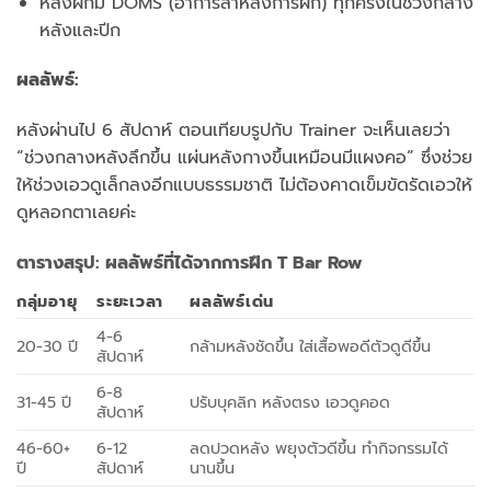
หลังฝึกมี DOMS (อาการล้าหลังการฝึก) ทุกครั้งในช่วงกลาง
หลังและปีก
ผลลัพธ์:
หลังผ่านไป 6 สัปดาห์ ตอนเทียบรูปกับ Trainer จะเห็นเลยว่า
“ช่วงกลางหลังลึกขึ้น แผ่นหลังกางขึ้นเหมือนมีแผงคอ” ซึ่งช่วย
ให้ช่วงเอวดูเล็กลงอีกแบบธรรมชาติ ไม่ต้องคาดเข็มขัดรัดเอวให้
ดูหลอกตาเลยค่ะ
ตารางสรุป: ผลลัพธ์ที่ได้จากการฝึก T Bar Row
กลุ่มอายุ
ระยะเวลา
ผลลัพธ์เด่น
4-6
20-30 ปี
กล้ามหลังชัดขึ้น ใส่เสื้อพอดีตัวดูดีขึ้น
สัปดาห์
6-8
31-45 ปี
ปรับบุคลิก หลังตรง เอวดูคอด
สัปดาห์
46-60+
6-12
ลดปวดหลัง พยุงตัวดีขึ้น ทำกิจกรรมได้
ปี
สัปดาห์
นานขึ้น