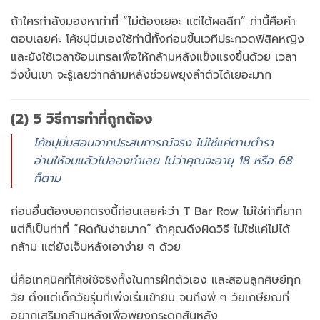
ถ้าใครกำลังมองหาท่าที่ “ไม่ต้องเยอะ แต่ได้ผลลึก” ท่านี้คือคำ
ตอบเลยค่ะ โค้ชปุนิ่มเองใช้ท่านี้ทั้งก่อนขึ้นเวทีประกวดฟิสิคหญิง
และยังใช้เวลาซ้อมเทรลเพื่อให้กล้ามหลังแข็งแรงขึ้นด้วย เวลา
วิ่งขึ้นเขา จะรู้เลยว่ากล้ามหลังช่วยพยุงลำตัวได้เยอะมาก
(2) 5 วิธีการทำที่ถูกต้อง
โค้ชปุนิ่มสอนจากประสบการณ์จริง ไม่ใช่แค่ตามตำรา
อ่านให้จบแล้วไปลองทำเลย ไม่ว่าคุณจะอายุ 18 หรือ 68
ก็ตาม
ก่อนอื่นต้องบอกตรงนี้ก่อนเลยค่ะว่า T Bar Row ไม่ใช่ท่าที่ยาก
แต่ก็เป็นท่าที่ “ผิดกันง่ายมาก” ถ้าคุณดึงผิดวิธี ไม่ใช่แค่ไม่ได้
กล้าม แต่ยังเจ็บหลังเอาง่าย ๆ ด้วย
นี่คือเทคนิคที่โค้ชใช้จริงทั้งในการฝึกตัวเอง และสอนลูกศิษย์ทุก
วัย ตั้งแต่เด็กวัยรุ่นที่เพิ่งเริ่มเข้ายิม จนถึงพี่ ๆ วัยเกษียณที่
อยากเสริมกล้ามหลังเพื่อพยุงกระดูกสันหลัง