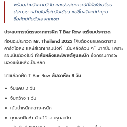
พร้อมอ้างอิงงานวิจัย และประสบการณ์ที่โค้ชใช้เตรียม
ประกวด กล้ามไม่ขึ้นในวันเดียว แต่ขึ้นจริงแน่ถ้าคุณ
ซื่อสัตย์กับตัวเองทุกเซต
ประสบการณ์ตรงจากการฝึก T Bar Row เตรียมประกวด
ก่อนจะประกวด
Mr. Thailand 2025
โค้ชต้องยอมลดตาราง
คาร์ดิโอลง และใส่เวทเทรนนิ่งที่ “เน้นหลังล้วน ๆ” มากขึ้น เพราะ
รอบนั้นต้องโชว์
ท่าหันหลังและโพสต์หุบสะบัก
ซึ่งกรรมการจะ
มองแผ่นหลังเป็นหลัก
โค้ชเลือกฝึก T Bar Row
สัปดาห์ละ 3 วัน
จับแคบ 2 วัน
จับกว้าง 1 วัน
เน้นน้ำหนักกลาง-หนัก
ทุกเซตฝึกช้า ค้างไว้ตอนหุบสะบัก