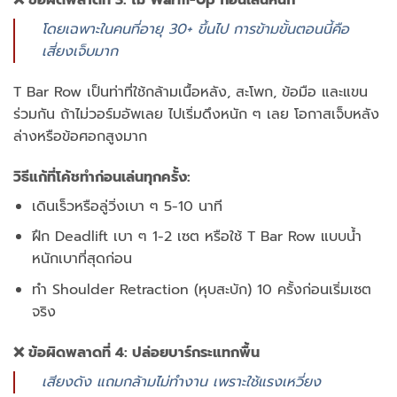
❌ ข้อผิดพลาดที่ 3: ไม่ Warm-Up ก่อนเล่นหนัก
โดยเฉพาะในคนที่อายุ 30+ ขึ้นไป การข้ามขั้นตอนนี้คือ
เสี่ยงเจ็บมาก
T Bar Row เป็นท่าที่ใช้กล้ามเนื้อหลัง, สะโพก, ข้อมือ และแขน
ร่วมกัน ถ้าไม่วอร์มอัพเลย ไปเริ่มดึงหนัก ๆ เลย โอกาสเจ็บหลัง
ล่างหรือข้อศอกสูงมาก
วิธีแก้ที่โค้ชทำก่อนเล่นทุกครั้ง:
เดินเร็วหรือลู่วิ่งเบา ๆ 5-10 นาที
ฝึก Deadlift เบา ๆ 1-2 เซต หรือใช้ T Bar Row แบบน้ำ
หนักเบาที่สุดก่อน
ทำ Shoulder Retraction (หุบสะบัก) 10 ครั้งก่อนเริ่มเซต
จริง
❌ ข้อผิดพลาดที่ 4: ปล่อยบาร์กระแทกพื้น
เสียงดัง แถมกล้ามไม่ทำงาน เพราะใช้แรงเหวี่ยง