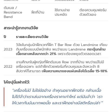
ดัมเบล /
ใช้งานง่าย
ต้องควบคุมฟอร์ม
Resistance
ฝึกที่บ้าน
ประหยัด
ด้วยตัวเอง
Band
สาระน่ารู้จากงานวิจัย
ปี
รายละเอียดงานวิจัย
วิจัยในกลุ่มนักฝึกเวทที่ฝึก T Bar Row ด้วย Landmine เทียบ
2023
กับเครื่องแบบมีพนักพิง พบว่าแบบ Landmine
กระตุ้นกล้าม
เนื้อกลางหลังมากกว่า 21%
เพราะต้องพยุงตัวตลอดเวลา
งานศึกษาในผู้หญิงที่ฝึกดัมเบล Row จากที่บ้าน พบว่าแม้ไม่มี
2022
เครื่องเฉพาะ แต่ถ้าฝึกด้วยฟอร์มที่ควบคุมและจังหวะช้า 8
สัปดาห์ก็สามารถ
เพิ่มความหนาของแผ่นหลังได้เฉลี่ย 15-18%
โค้ชปุนิ่มฝากไว้:
“เครื่องไม่มี ไม่ใช่ข้ออ้าง ถ้าคุณอยากฝึกจริง กล้ามเนื้อ
ไม่ได้จำว่าเราเล่นจากเครื่องราคาเท่าไหร่ แต่มันจำว่า ‘เรา
ให้เวลากับมันมากพอมั้ย และเราฝึกอย่างมีสติหรือเปล่า’”