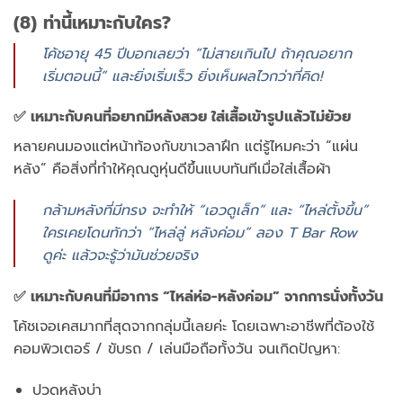
(8) ท่านี้เหมาะกับใคร?
โค้ชอายุ 45 ปีบอกเลยว่า “ไม่สายเกินไป ถ้าคุณอยาก
เริ่มตอนนี้” และยิ่งเริ่มเร็ว ยิ่งเห็นผลไวกว่าที่คิด!
✅ เหมาะกับคนที่อยากมีหลังสวย ใส่เสื้อเข้ารูปแล้วไม่ย้วย
หลายคนมองแต่หน้าท้องกับขาเวลาฝึก แต่รู้ไหมคะว่า “แผ่น
หลัง” คือสิ่งที่ทำให้คุณดูหุ่นดีขึ้นแบบทันทีเมื่อใส่เสื้อผ้า
กล้ามหลังที่มีทรง จะทำให้ “เอวดูเล็ก” และ “ไหล่ตั้งขึ้น”
ใครเคยโดนทักว่า “ไหล่ลู่ หลังค่อม” ลอง T Bar Row
ดูค่ะ แล้วจะรู้ว่ามันช่วยจริง
✅ เหมาะกับคนที่มีอาการ “ไหล่ห่อ-หลังค่อม” จากการนั่งทั้งวัน
โค้ชเจอเคสมากที่สุดจากกลุ่มนี้เลยค่ะ โดยเฉพาะอาชีพที่ต้องใช้
คอมพิวเตอร์ / ขับรถ / เล่นมือถือทั้งวัน จนเกิดปัญหา:
ปวดหลังบ่า