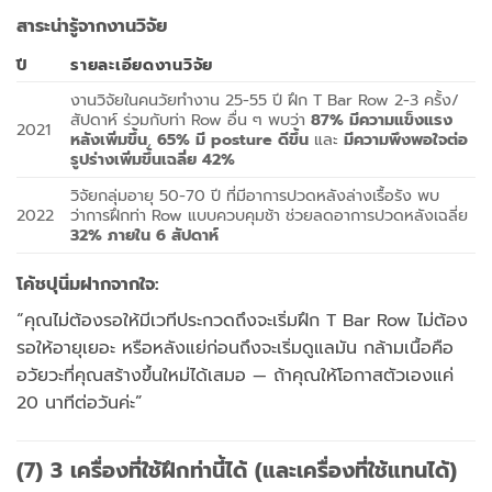
สาระน่ารู้จากงานวิจัย
ปี
รายละเอียดงานวิจัย
งานวิจัยในคนวัยทำงาน 25-55 ปี ฝึก T Bar Row 2-3 ครั้ง/
สัปดาห์ ร่วมกับท่า Row อื่น ๆ พบว่า
87% มีความแข็งแรง
2021
หลังเพิ่มขึ้น
,
65% มี posture ดีขึ้น
และ
มีความพึงพอใจต่อ
รูปร่างเพิ่มขึ้นเฉลี่ย 42%
วิจัยกลุ่มอายุ 50-70 ปี ที่มีอาการปวดหลังล่างเรื้อรัง พบ
2022
ว่าการฝึกท่า Row แบบควบคุมช้า ช่วยลดอาการปวดหลังเฉลี่ย
32% ภายใน 6 สัปดาห์
โค้ชปุนิ่มฝากจากใจ:
“คุณไม่ต้องรอให้มีเวทีประกวดถึงจะเริ่มฝึก T Bar Row ไม่ต้อง
รอให้อายุเยอะ หรือหลังแย่ก่อนถึงจะเริ่มดูแลมัน กล้ามเนื้อคือ
อวัยวะที่คุณสร้างขึ้นใหม่ได้เสมอ — ถ้าคุณให้โอกาสตัวเองแค่
20 นาทีต่อวันค่ะ”
(7) 3 เครื่องที่ใช้ฝึกท่านี้ได้ (และเครื่องที่ใช้แทนได้)