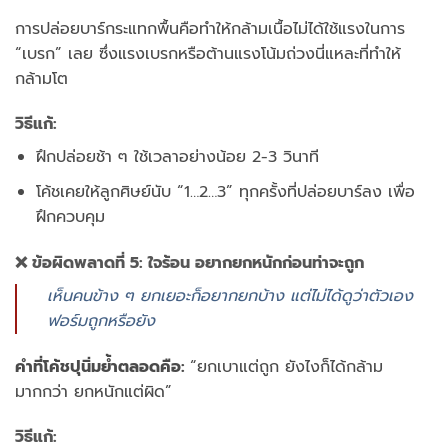
การปล่อยบาร์กระแทกพื้นคือทำให้กล้ามเนื้อไม่ได้ใช้แรงในการ
“เบรก” เลย ซึ่งแรงเบรกหรือต้านแรงโน้มถ่วงนี่แหละที่ทำให้
กล้ามโต
วิธีแก้:
ฝึกปล่อยช้า ๆ ใช้เวลาอย่างน้อย 2-3 วินาที
โค้ชเคยให้ลูกศิษย์นับ “1…2…3” ทุกครั้งที่ปล่อยบาร์ลง เพื่อ
ฝึกควบคุม
❌ ข้อผิดพลาดที่ 5: ใจร้อน อยากยกหนักก่อนท่าจะถูก
เห็นคนข้าง ๆ ยกเยอะก็อยากยกบ้าง แต่ไม่ได้ดูว่าตัวเอง
ฟอร์มถูกหรือยัง
คำที่โค้ชปุนิ่มย้ำตลอดคือ:
“ยกเบาแต่ถูก ยังไงก็ได้กล้าม
มากกว่า ยกหนักแต่ผิด”
วิธีแก้: