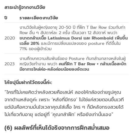
สาระน่ารู้จากงานวิจัย
ปี
รายละเอียดงานวิจัย
งานวิจัยในผู้หญิงอายุ 20-50 ปี ที่ฝึก T Bar Row ร่วมกับท่า
Row อื่น ๆ สัปดาห์ละ 2 ครั้ง เป็นเวลา 12 สัปดาห์ พบว่า
2020
ขนาดกล้ามเนื้อ Latissimus Dorsi และ Rhomboid เพิ่มขึ้น
เฉลี่ย 28%
และมีการเปลี่ยนแปลงของ posture ที่ดีขึ้นใน
71% ของผู้เข้าร่วม
งานศึกษาความสัมพันธ์ของ Posture กับกล้ามกลางหลังในผู้
2023
หญิงวัยทำงาน พบว่า
คนที่ฝึก T Bar Row + กล้ามเนื้อสะบัก
มีอาการไหล่ห่อ-หลังค่อมน้อยลงชัดเจน
โค้ชปุนิ่มฝากไว้ตรงนี้ค่ะ:
“ใครที่ไม่เคยคิดว่าหลังสวยคือเสน่ห์ ลองให้กล้องถ่ายรูปคุณ
จากด้านหลังดูค่ะ เพราะ ‘หลังที่มีทรง’ ไม่ใช่แค่สวยตอนขึ้นเวที
แต่มันคือความมั่นใจเวลาคุณใส่เสื้อ ใคร ๆ ก็มีหลังทรงสวยได้
ไม่เกี่ยวกับอายุ แต่อยู่ที่ ‘คุณกล้าฝึก’ หรือยังเท่านั้นเอง”
(6) ผลลัพธ์ที่เห็นได้จริงจากการฝึกสม่ำเสมอ