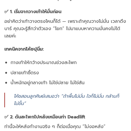
✅ 1. เริ่มจากวางเท้าให้มั่นก่อน
อย่าคิดว่าเท้าวางตรงไหนก็ได้ — เพราะถ้าคุณวางไม่มั่น เวลาดึง
บาร์ คุณจะรู้สึกว่าตัวเอง “โยก” ไปมาแบบหาความมั่นคงไม่ได้
เลยค่ะ
เทคนิคจากโค้ชปุนิ่ม:
กางเท้าให้กว้างประมาณช่วงสะโพก
ปลายเท้าชี้ตรง
น้ำหนักอยู่กลางเท้า ไม่ใช่ปลาย ไม่ใช่ส้น
โค้ชสอนลูกศิษย์เสมอว่า “ถ้าพื้นไม่มั่น ใจก็ไม่มั่น กล้ามก็
ไม่ขึ้น”
✅ 2. ดันสะโพกไปหลังเหมือนท่า Deadlift
ท่านี้จะให้หลังทำงานจริง ๆ ก็ต่อเมื่อคุณ “ไม่งอหลัง”