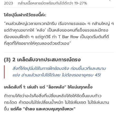
2023
กล้ามเนื้อหลายมัดพร้อมกันได้ดีกว่า 19-27%
โค้ชปุนิ่มฝากไว้ตรงนี้ค่ะ:
“คนส่วนใหญ่เวลายกเวทมักรีบ เริ่มจากแรงเยอะ ๆ กล้ามใหญ่ ๆ
แต่ถ้าคุณอยากให้ ‘หลัง’ เป็นหลังของคนที่แข็งแรงและมีทรง
ต้องยอมฝึกช้า ๆ แต่ถูกวิธี ท่า T Bar Row เป็นจุดเริ่มต้นที่ดี
ที่สุดที่โค้ชอยากให้คุณลองด้วยตัวเอง”
(3) 2 เคล็ดลับจากประสบการณ์ตรง
สิ่งที่โค้ชปุนิ่มใช้ในการฝึกซ้อมจริง ก่อนขึ้นเวทีและสนาม
แข่ง อ่านแล้วเอาไปใช้ได้เลย ไม่ต้องรออายุครบ 45!
เคล็ดลับที่ 1: เล่นช้า แต่ “ล็อกหลัง” ให้แน่นทุกครั้ง
ถ้าถามโค้ชว่าอะไรคือสิ่งที่เปลี่ยนหลังโค้ชให้ชัดขึ้นแบบก้าว
กระโดด คำตอบไม่ใช่เปลี่ยนน้ำหนัก ไม่ใช่เพิ่มเซต ไม่ใช่เล่นนาน
ขึ้น
แต่คือ “ช้าลง และควบคุมทุกจังหวะ”