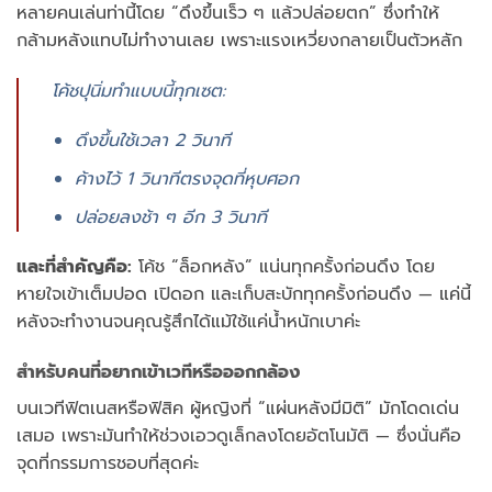
หลายคนเล่นท่านี้โดย “ดึงขึ้นเร็ว ๆ แล้วปล่อยตก” ซึ่งทำให้
กล้ามหลังแทบไม่ทำงานเลย เพราะแรงเหวี่ยงกลายเป็นตัวหลัก
โค้ชปุนิ่มทำแบบนี้ทุกเซต:
ดึงขึ้นใช้เวลา 2 วินาที
ค้างไว้ 1 วินาทีตรงจุดที่หุบศอก
ปล่อยลงช้า ๆ อีก 3 วินาที
และที่สำคัญคือ:
โค้ช “ล็อกหลัง” แน่นทุกครั้งก่อนดึง โดย
หายใจเข้าเต็มปอด เปิดอก และเก็บสะบักทุกครั้งก่อนดึง — แค่นี้
หลังจะทำงานจนคุณรู้สึกได้แม้ใช้แค่น้ำหนักเบาค่ะ
สำหรับคนที่อยากเข้าเวทีหรือออกกล้อง
บนเวทีฟิตเนสหรือฟิสิค ผู้หญิงที่ “แผ่นหลังมีมิติ” มักโดดเด่น
เสมอ เพราะมันทำให้ช่วงเอวดูเล็กลงโดยอัตโนมัติ — ซึ่งนั่นคือ
จุดที่กรรมการชอบที่สุดค่ะ