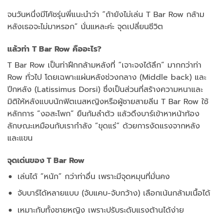
จนวันหนึ่งมีโค้ชรุ่นพี่แนะนำว่า “ถ้ายังไม่เล่น T Bar Row กล้าม
หลังเธอจะไม่มาหรอก” นั่นแหละค่ะ จุดเปลี่ยนชีวิต
แล้วท่า T Bar Row คืออะไร?
T Bar Row เป็นท่าฝึกกล้ามหลังที่ “เจาะจงได้ลึก” มากกว่าท่า
Row ทั่วไป โดยเฉพาะแผ่นหลังช่วงกลาง (Middle back) และ
ปีกหลัง (Latissimus Dorsi) ซึ่งเป็นส่วนที่สร้างความหนาและ
มิติให้หลังแบบนักฟิตเนสหญิงหรือผู้ชายสายลีน T Bar Row ใช้
หลักการ “งอสะโพก” ยืนก้มลำตัว แล้วดึงบาร์เข้าหาหน้าท้อง
ลักษณะเหมือนกับเรากำลัง “ขุดแร่” ด้วยการงัดแรงจากหลัง
และแขน
จุดเด่นของ T Bar Row
เล่นได้ “หนัก” กว่าท่าอื่น เพราะมีจุดหมุนที่มั่นคง
จับบาร์ได้หลายแบบ (จับแคบ-จับกว้าง) เลือกเน้นกล้ามเนื้อได้
เหมาะกับทั้งชายหญิง เพราะปรับระดับแรงต้านได้ง่าย