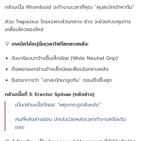
กล้ามเนื้อ Rhomboid จะทำงานเวลาที่คุณ “หุบสะบักเข้าหากัน”
ส่วน Trapezius โดยเฉพาะส่วนกลาง-ล่าง จะช่วยควบคุมการ
เคลื่อนไหวของไหล่
💡
เทคนิคโค้ชปุนิ่มเวลาโฟกัสกลางหลัง:
จับบาร์แบบกว้างขึ้นเล็กน้อย (Wide Neutral Grip)
ดึงศอกออกด้านข้างเล็กน้อยเพื่อเน้นกลางหลัง
จินตนาการว่า “เอาสะบักมาจูบกัน” ตอนดึงขึ้นสุด
กล้ามเนื้อที่ 3: Erector Spinae (หลังล่าง)
เป็นกล้ามเนื้อที่คอย “พยุงกระดูกสันหลัง”
คนที่หลังล่างอ่อน มักบ่นปวดหลังเวลาทำงานหรือเดิน
เยอะ