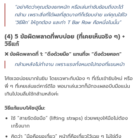
“อย่าคิดว่าคุณต้องยกหนัก หรือเล่นท่าซับซ้อนถึงจะได้
กล้าม เพราะสิ่งที่ได้ผลที่สุดบางทีก็เรียบง่าย แค่คุณใส่ใจ
‘วิธีฝึก’ ให้ถูกต้อง และท่า T Bar Row คือหนึ่งในนั้น”
(4) 5 ข้อผิดพลาดที่พบบ่อย (ที่เคยเห็นจริง ๆ) +
วิธีแก้
❌ ข้อผิดพลาดที่ 1: “ดึงด้วยมือ” แทนที่จะ “ดึงด้วยศอก”
กล้ามหลังไม่ทำงาน เพราะแรงทั้งหมดไปกองที่แขนหน้า
โค้ชเจอบ่อยมากในยิม โดยเฉพาะกับน้อง ๆ ที่เริ่มเข้ายิมใหม่ หรือ
พี่ ๆ ที่เคยเล่นแต่คาร์ดิโอ พอมาเล่นเวทก็มักจะเผลอบีบมือแน่น
เกินไปจนลืมใช้กล้ามหลังค่ะ
วิธีแก้แบบโค้ชปุนิ่ม:
ใช้ “สายรัดข้อมือ” (lifting straps) ช่วยพยุงให้มือไม่ต้อง
เกร็งมาก
คิดว่า “มือคือขอเกี่ยว” หน้าที่คือเกี่ยวไว้เฉย ๆ ไม่ใช่ดึง