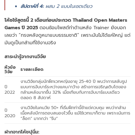
สัปดาห์ที่ 4:
ผสม 2 แบบในเซตเดียว
โค้ชใช้สูตรนี้ 2 เดือนก่อนประกวด Thailand Open Masters
Games ปี 2025
ตอนซ้อมโพสต์ท่าด้านหลัง Trainer ยังบอก
เลยว่า “ทรงหลังดูหนาแบบธรรมชาติ” เพราะมันไม่ได้แค่ใหญ่ แต่
มันดูเป็นกล้ามที่ใช้งานจริง
สาระน่ารู้จากงานวิจัย
หัวข้อ
รายละเอียด
วิจัย
งานวิจัยกลุ่มนักฝึกเวทหญิงอายุ 25-40 ปี พบว่าการสลับรูป
ปี
แบบการจับบาร์ระหว่างแคบ/กว้าง สร้างการเจริญเติบโตของ
2022
กล้ามหลังมากขึ้น 32% เมื่อเทียบกับการจับบาร์แบบเดียว
ตลอด 8 สัปดาห์
งานวิจัยในคนวัย 50+ ที่เริ่มฝึกท่านี้ช้าแต่ควบคุม พบว่ากล้าม
ปี
เนื้อหลังมีการตอบสนองไวขึ้น แม้ใช้เวทเบาก็ตาม เพราะเน้นการ
2020
“ล็อก” มากกว่า “รีบ”
ฝากจากโค้ชปุนิ่ม: