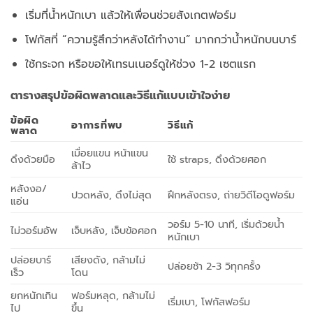
เริ่มที่น้ำหนักเบา แล้วให้เพื่อนช่วยสังเกตฟอร์ม
โฟกัสที่ “ความรู้สึกว่าหลังได้ทำงาน” มากกว่าน้ำหนักบนบาร์
ใช้กระจก หรือขอให้เทรนเนอร์ดูให้ช่วง 1-2 เซตแรก
ตารางสรุปข้อผิดพลาดและวิธีแก้แบบเข้าใจง่าย
ข้อผิด
อาการที่พบ
วิธีแก้
พลาด
เมื่อยแขน หน้าแขน
ดึงด้วยมือ
ใช้ straps, ดึงด้วยศอก
ล้าไว
หลังงอ/
ปวดหลัง, ดึงไม่สุด
ฝึกหลังตรง, ถ่ายวิดีโอดูฟอร์ม
แอ่น
วอร์ม 5-10 นาที, เริ่มด้วยน้ำ
ไม่วอร์มอัพ
เจ็บหลัง, เจ็บข้อศอก
หนักเบา
ปล่อยบาร์
เสียงดัง, กล้ามไม่
ปล่อยช้า 2-3 วิทุกครั้ง
เร็ว
โดน
ยกหนักเกิน
ฟอร์มหลุด, กล้ามไม่
เริ่มเบา, โฟกัสฟอร์ม
ไป
ขึ้น