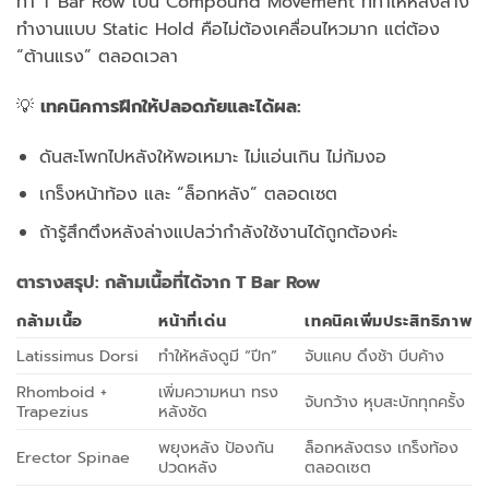
ท่า T Bar Row เป็น Compound Movement ที่ทำให้หลังล่าง
ทำงานแบบ Static Hold คือไม่ต้องเคลื่อนไหวมาก แต่ต้อง
“ต้านแรง” ตลอดเวลา
💡
เทคนิคการฝึกให้ปลอดภัยและได้ผล:
ดันสะโพกไปหลังให้พอเหมาะ ไม่แอ่นเกิน ไม่ก้มงอ
เกร็งหน้าท้อง และ “ล็อกหลัง” ตลอดเซต
ถ้ารู้สึกตึงหลังล่างแปลว่ากำลังใช้งานได้ถูกต้องค่ะ
ตารางสรุป: กล้ามเนื้อที่ได้จาก T Bar Row
กล้ามเนื้อ
หน้าที่เด่น
เทคนิคเพิ่มประสิทธิภาพ
Latissimus Dorsi
ทำให้หลังดูมี “ปีก”
จับแคบ ดึงช้า บีบค้าง
Rhomboid +
เพิ่มความหนา ทรง
จับกว้าง หุบสะบักทุกครั้ง
Trapezius
หลังชัด
พยุงหลัง ป้องกัน
ล็อกหลังตรง เกร็งท้อง
Erector Spinae
ปวดหลัง
ตลอดเซต