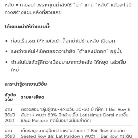
หลัง = เกมจบ! เพราะคุณกำลังใช้ “บ่า” แทน “หลัง” แล้วจะไม่มี
ทางสร้างแผ่นหลังที่สวยเลย
โค้ชแนะนำให้ทำแบบนี้:
ก่อนเริ่มเซต ให้หายใจเข้า ล็อกบ่าไปข้างหลัง เปิดอก
ระหว่างเล่นให้เช็คตลอดว่าบ่ายัง “ต่ำและเปิดอก” อยู่มั้ย
ถ้าเล่นไปแล้วรู้สึกว่าเมื่อยบ่ามากกว่าหลัง ให้หยุด แล้วเริ่ม
ใหม่
สาระน่ารู้จากงานวิจัย
หัวข้อ
รายละเอียด
วิจัย
งาน
ตรวจสอบกลุ่มผู้ชาย-หญิงวัย 30-60 ปี ที่ฝึก T Bar Row 8
วิจัยปี
สัปดาห์ พบว่า 83% มีกล้ามเนื้อ Latissimus Dorsi หนาขึ้น
2021
และมี Posture ที่ดีขึ้นอย่างมีนัยสำคัญ
งาน
เก็บข้อมูลจากผู้ฝึกกล้ามหลังด้วยท่า T Bar Row เทียบกับ
วิจัยปี
Seated Row และ Lat Pulldown พบว่า T Bar Row กระตุ้น