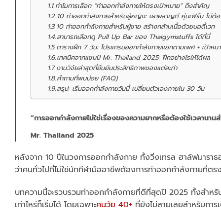
ทำไมการเลือก “ท่าออกกำลังกายให้ตรงเป้าหมาย” ถึงสำคัญ
10 ท่าออกกำลังกายสำหรับผู้หญิง: เผาผลาญดี หุ่นเฟิร์ม ไม่ต้
10 ท่าออกกำลังกายสำหรับผู้ชาย สร้างกล้ามเนื้อด้วยบอดี้เวท
สามารถเลือกดู Pull Up Bar ของ Thaigymstuffs ได้ที่นี่
ตารางฝึก 7 วัน: โปรแกรมออกกำลังกายแยกตามเพศ + เป้าหม
เทคนิคจากแชมป์ Mr. Thailand 2025: ฝึกอย่างไรให้ได้ผล
งานวิจัยล่าสุดที่ยืนยันประสิทธิภาพของแต่ละท่า
คำถามที่พบบ่อย (FAQ)
สรุป: เริ่มออกกำลังกายวันนี้ เปลี่ยนตัวเองภายใน 30 วัน
“การออกกำลังกายไม่ใช่เรื่องของความยากหรือต้องใช้เวลานานสำหรั
Mr. Thailand 2025
หลังจาก 10 ปีในวงการออกกำลังกาย ทั้งวิ่งเทรล ฮาล์ฟมาราธ
ว่าคนทั่วไปที่ไม่ใช่นักกีฬามืออาชีพต้องการท่าออกกำลังกายที่ตร
บทความนี้จะรวบรวมท่าออกกำลังกายที่ดีที่สุดปี 2025 ทั้งสำหรับ
เท่าไหร่ก็เริ่มได้ โดยเฉพาะ
คนวัย 40+
ที่ยังไม่สายเลยสำหรับการ