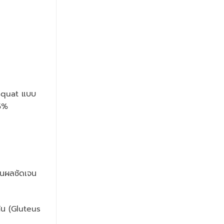
 Squat แบบ
15%
็นผลชัดเจน
้น (Gluteus