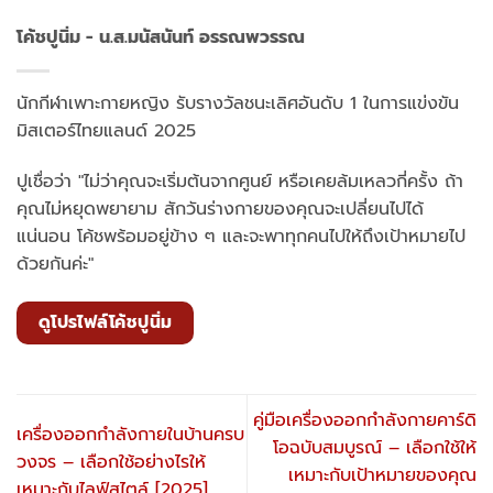
โค้ชปูนิ่ม - น.ส.มนัสนันท์ อรรณพวรรณ
นักกีฬาเพาะกายหญิง รับรางวัลชนะเลิศอันดับ 1 ในการแข่งขัน
มิสเตอร์ไทยแลนด์ 2025
ปูเชื่อว่า "ไม่ว่าคุณจะเริ่มต้นจากศูนย์ หรือเคยล้มเหลวกี่ครั้ง ถ้า
คุณไม่หยุดพยายาม สักวันร่างกายของคุณจะเปลี่ยนไปได้
แน่นอน โค้ชพร้อมอยู่ข้าง ๆ และจะพาทุกคนไปให้ถึงเป้าหมายไป
ด้วยกันค่ะ"
ดูโปรไฟล์โค้ชปูนิ่ม
คู่มือเครื่องออกกำลังกายคาร์ดิ
เครื่องออกกำลังกายในบ้านครบ
โอฉบับสมบูรณ์ – เลือกใช้ให้
วงจร – เลือกใช้อย่างไรให้
เหมาะกับเป้าหมายของคุณ
เหมาะกับไลฟ์สไตล์ [2025]