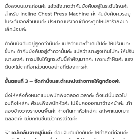
นั่งลงบนเบาะก่อนค่ะ แล้วสังเกตว่าคันบังคับอยู่ในระดับไหนค่ะ
สำหรับ Incline Chest Press Machine ค่ะ คันบังคับควรอยู่
ในระดับอกส่วนบนค่ะ ประมาณบริเวณใต้กระดูกไหปลาร้าลงมา
เล็กน้อยค่ะ
ถ้าคันบังคับอยู่สูงกว่านั้นค่ะ แปลว่าเบาะต่ำเกินไปค่ะ ให้ปรับเบาะ
ขึ้นค่ะ ถ้าคันบังคับอยู่ต่ำกว่านั้นค่ะ แปลว่าเบาะสูงเกินไปค่ะ ให้ปรับ
เบาะลงค่ะ การปรับให้ถูกระดับนี้สำคัญมากค่ะ เพราะถ้าผิดค่ะ แรง
ดันจะไม่ตกที่อกส่วนบนอย่างที่ต้องการค่ะ
ขั้นตอนที่ 3 – จัดท่านั่งและตำแหน่งร่างกายให้ถูกต้องค่ะ
นั่งให้หลังทั้งหมดแนบพนักพิงตลอดเวลาค่ะ ตั้งแต่บั้นเอวไป
จนถึงไหล่ค่ะ ศีรษะพิงพนักหัวค่ะ ไม่ยื่นคอออกมาข้างหน้าค่ะ เท้า
สองข้างวางราบบนพื้นค่ะ ห่างกันเท่าหัวไหล่ค่ะ สะโพกแนบเบาะ
ตลอดค่ะ ไม่ยกก้นขึ้นไม่ว่ากรณีใดค่ะ
💡
เคล็ดลับจากปุนิ่มค่ะ
ก่อนจับคันบังคับค่ะ ให้ทำสิ่งนี้ก่อนค่ะ