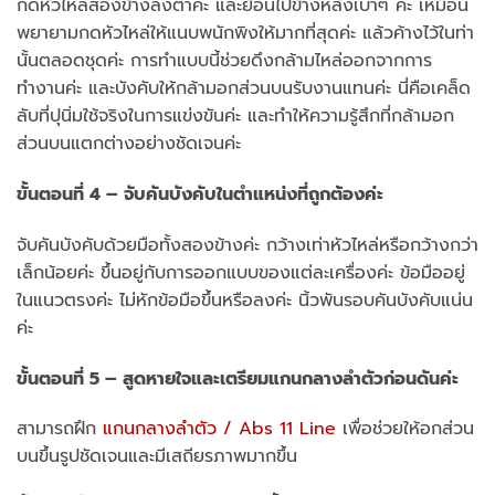
กดหัวไหล่สองข้างลงต่ำค่ะ และย้อนไปข้างหลังเบาๆ ค่ะ เหมือน
พยายามกดหัวไหล่ให้แนบพนักพิงให้มากที่สุดค่ะ แล้วค้างไว้ในท่า
นั้นตลอดชุดค่ะ การทำแบบนี้ช่วยดึงกล้ามไหล่ออกจากการ
ทำงานค่ะ และบังคับให้กล้ามอกส่วนบนรับงานแทนค่ะ นี่คือเคล็ด
ลับที่ปุนิ่มใช้จริงในการแข่งขันค่ะ และทำให้ความรู้สึกที่กล้ามอก
ส่วนบนแตกต่างอย่างชัดเจนค่ะ
ขั้นตอนที่ 4 – จับคันบังคับในตำแหน่งที่ถูกต้องค่ะ
จับคันบังคับด้วยมือทั้งสองข้างค่ะ กว้างเท่าหัวไหล่หรือกว้างกว่า
เล็กน้อยค่ะ ขึ้นอยู่กับการออกแบบของแต่ละเครื่องค่ะ ข้อมืออยู่
ในแนวตรงค่ะ ไม่หักข้อมือขึ้นหรือลงค่ะ นิ้วพันรอบคันบังคับแน่น
ค่ะ
ขั้นตอนที่ 5 – สูดหายใจและเตรียมแกนกลางลำตัวก่อนดันค่ะ
สามารถฝึก
แกนกลางลำตัว / Abs 11 Line
เพื่อช่วยให้อกส่วน
บนขึ้นรูปชัดเจนและมีเสถียรภาพมากขึ้น