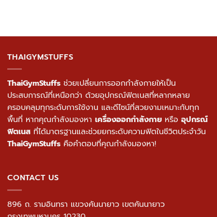
THAIGYMSTUFFS
ThaiGymStuffs
ช่วยเปลี่ยนการออกกำลังกายให้เป็น
ประสบการณ์ที่เหนือกว่า ด้วยอุปกรณ์ฟิตเนสที่หลากหลาย
ครอบคลุมทุกระดับการใช้งาน และดีไซน์ที่สวยงามเหมาะกับทุก
พื้นที่ หากคุณกำลังมองหา
เครื่องออกกำลังกาย
หรือ
อุปกรณ์
ฟิตเนส
ที่ได้มาตรฐานและช่วยยกระดับความฟิตในชีวิตประจำวัน
ThaiGymStuffs
คือคำตอบที่คุณกำลังมองหา!
CONTACT US
896 ถ. รามอินทรา แขวงคันนายาว เขตคันนายาว
กรุงเทพมหานคร 10230