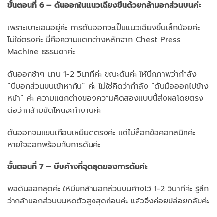
ขั้นตอนที่ 6 – ดันออกในแนวเฉียงขึ้นด้วยกล้ามอกส่วนบนค่ะ
เพราะเบาะเอนอยู่ค่ะ การดันออกจะเป็นแนวเฉียงขึ้นเล็กน้อยค่ะ
ไม่ใช่ตรงค่ะ นี่คือความแตกต่างหลักจาก Chest Press
Machine ธรรมดาค่ะ
ดันออกช้าๆ นาน 1-2 วินาทีค่ะ ขณะดันค่ะ ให้นึกภาพว่ากำลัง
“บีบอกส่วนบนเข้าหากัน” ค่ะ ไม่ใช่คิดว่ากำลัง “ดันมือออกไปข้าง
หน้า” ค่ะ ความแตกต่างของความคิดสองแบบนี้ส่งผลโดยตรง
ต่อว่ากล้ามมัดไหนจะทำงานค่ะ
ดันออกจนแขนเกือบเหยียดตรงค่ะ แต่ไม่ล็อกข้อศอกสนิทค่ะ
หายใจออกพร้อมกับการดันค่ะ
ขั้นตอนที่ 7 – บีบค้างที่จุดสุดของการดันค่ะ
พอดันออกสุดค่ะ ให้บีบกล้ามอกส่วนบนค้างไว้ 1-2 วินาทีค่ะ รู้สึก
ว่ากล้ามอกส่วนบนหดตัวสูงสุดก่อนค่ะ แล้วจึงค่อยปล่อยกลับค่ะ