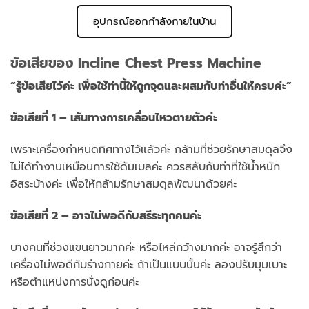
อุปกรณ์ออกกำลังกายในบ้าน
ข้อเสียของ Incline Chest Press Machine
“รู้ข้อเสียไว้ค่ะ เพื่อใช้ท่านี้ให้ถูกจุดและผสมกับท่าอื่นให้ครบค่ะ”
ข้อเสียที่ 1 – เส้นทางการเคลื่อนไหวตายตัวค่ะ
เพราะเครื่องกำหนดทิศทางไว้แล้วค่ะ กล้ามที่ช่วยรักษาสมดุลจึง
ไม่ได้ทำงานเหมือนการใช้ดัมเบลค่ะ ควรสลับกับท่าที่ใช้น้ำหนัก
อิสระบ้างค่ะ เพื่อให้กล้ามรักษาสมดุลพัฒนาด้วยค่ะ
ข้อเสียที่ 2 – อาจไม่พอดีกับสรีระทุกคนค่ะ
บางคนที่ช่วงแขนยาวมากค่ะ หรือไหล่กว้างมากค่ะ อาจรู้สึกว่า
เครื่องไม่พอดีกับร่างกายค่ะ ถ้าเป็นแบบนั้นค่ะ ลองปรับมุมเบาะ
หรือตำแหน่งการนั่งดูก่อนค่ะ