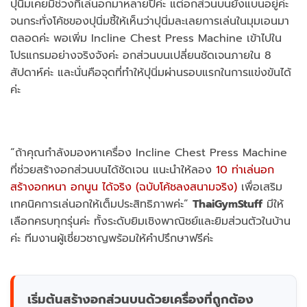
ปุนิ่มเคยมีช่วงที่เล่นอกมาหลายปีค่ะ แต่อกส่วนบนยังแบนอยู่ค่ะ
จนกระทั่งโค้ชของปุนิ่มชี้ให้เห็นว่าปุนิ่มละเลยการเล่นในมุมเอนมา
ตลอดค่ะ พอเพิ่ม Incline Chest Press Machine เข้าไปใน
โปรแกรมอย่างจริงจังค่ะ อกส่วนบนเปลี่ยนชัดเจนภายใน 8
สัปดาห์ค่ะ และนั่นคือจุดที่ทำให้ปุนิ่มผ่านรอบแรกในการแข่งขันได้
ค่ะ
“ถ้าคุณกำลังมองหาเครื่อง Incline Chest Press Machine
ที่ช่วยสร้างอกส่วนบนได้ชัดเจน แนะนำให้ลอง
10 ท่าเล่นอก
สร้างอกหนา อกนูน ได้จริง (ฉบับโค้ชลงสนามจริง)
เพื่อเสริม
เทคนิคการเล่นอกให้เต็มประสิทธิภาพค่ะ”
ThaiGymStuff
มีให้
เลือกครบทุกรุ่นค่ะ ทั้งระดับยิมเชิงพาณิชย์และยิมส่วนตัวในบ้าน
ค่ะ ทีมงานผู้เชี่ยวชาญพร้อมให้คำปรึกษาฟรีค่ะ
เริ่มต้นสร้างอกส่วนบนด้วยเครื่องที่ถูกต้อง