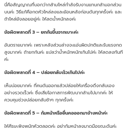
นี่คือสัญญาณที่บอกว่ากล้ามไหล่กำลังรับงานแทนกล้ามอกส่วน
บนค่ะ วิธีแก้คือกดหัวไหล่ลงและย้อนหลังก่อนดันทุกครั้งค่ะ และ
ถ้าไหล่ยังลอยอยู่ค่ะ ให้ลดน้ำหนักลงค่ะ
ข้อผิดพลาดที่ 3 – ยกก้นขึ้นจากเบาะค่ะ
อันตรายมากค่ะ เพราะหลังส่วนล่างจะแอ่นผิดปกติและรับแรงกด
สูงมากค่ะ ถ้ายกก้นค่ะ แปลว่าน้ำหนักหนักเกินไปค่ะ ให้ลดลงทันที
ค่ะ
ข้อผิดพลาดที่ 4 – ปล่อยกลับเร็วเกินไปค่ะ
เห็นบ่อยมากค่ะ ที่คนดันออกแล้วปล่อยให้เครื่องดึงกลับเอง
อย่างรวดเร็วค่ะ ซึ่งเสียโอกาสการพัฒนากล้ามไปมากค่ะ ให้
ควบคุมช่วงปล่อยกลับช้าๆ ทุกครั้งค่ะ
ข้อผิดพลาดที่ 5 – ก้มหน้าหรือยื่นคอออกมาข้างหน้าค่ะ
ให้ศีรษะพิงพนักหัวตลอดค่ะ อย่าก้มหน้าลงมาดูมือขณะดันค่ะ