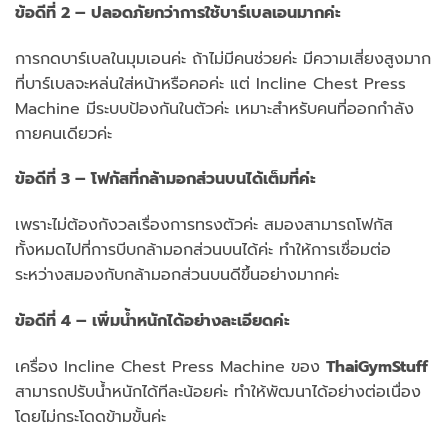
ข้อดีที่ 2 – ปลอดภัยกว่าการใช้บาร์เบลเอนมากค่ะ
การกดบาร์เบลในมุมเอนค่ะ ถ้าไม่มีคนช่วยค่ะ มีความเสี่ยงสูงมาก
ที่บาร์เบลจะหล่นใส่หน้าหรือคอค่ะ แต่ Incline Chest Press
Machine มีระบบป้องกันในตัวค่ะ เหมาะสำหรับคนที่ออกกำลัง
กายคนเดียวค่ะ
ข้อดีที่ 3 – โฟกัสที่กล้ามอกส่วนบนได้เต็มที่ค่ะ
เพราะไม่ต้องกังวลเรื่องการทรงตัวค่ะ สมองสามารถโฟกัส
ทั้งหมดไปที่การบีบกล้ามอกส่วนบนได้ค่ะ ทำให้การเชื่อมต่อ
ระหว่างสมองกับกล้ามอกส่วนบนดีขึ้นอย่างมากค่ะ
ข้อดีที่ 4 – เพิ่มน้ำหนักได้อย่างละเอียดค่ะ
เครื่อง Incline Chest Press Machine ของ
ThaiGymStuff
สามารถปรับน้ำหนักได้ทีละน้อยค่ะ ทำให้พัฒนาได้อย่างต่อเนื่อง
โดยไม่กระโดดข้ามขั้นค่ะ