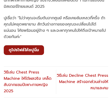
นักกีฬาเพาะกายหญิง รับรางวัลชนะเลิศอันดับ 1 ในการแข่งขัน
มิสเตอร์ไทยแลนด์ 2025
ปูเชื่อว่า "ไม่ว่าคุณจะเริ่มต้นจากศูนย์ หรือเคยล้มเหลวกี่ครั้ง ถ้า
คุณไม่หยุดพยายาม สักวันร่างกายของคุณจะเปลี่ยนไปได้
แน่นอน โค้ชพร้อมอยู่ข้าง ๆ และจะพาทุกคนไปให้ถึงเป้าหมายไป
ด้วยกันค่ะ"
ดูโปรไฟล์โค้ชปูนิ่ม
วิธีเล่น Chest Press
วิธีเล่น Decline Chest Press
Machine ให้ได้ผลจริง เคล็ด
Machine สร้างอกส่วนล่างให้
ลับจากแชมป์เพาะกายหญิง
หนาและคม
2025