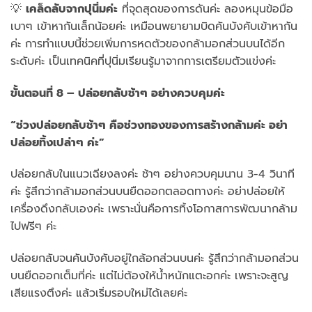
💡
เคล็ดลับจากปุนิ่มค่ะ
ที่จุดสุดของการดันค่ะ ลองหมุนข้อมือ
เบาๆ เข้าหากันเล็กน้อยค่ะ เหมือนพยายามบิดคันบังคับเข้าหากัน
ค่ะ การทำแบบนี้ช่วยเพิ่มการหดตัวของกล้ามอกส่วนบนได้อีก
ระดับค่ะ เป็นเทคนิคที่ปุนิ่มเรียนรู้มาจากการเตรียมตัวแข่งค่ะ
ขั้นตอนที่ 8 – ปล่อยกลับช้าๆ อย่างควบคุมค่ะ
“ช่วงปล่อยกลับช้าๆ คือช่วงทองของการสร้างกล้ามค่ะ อย่า
ปล่อยทิ้งเปล่าๆ ค่ะ”
ปล่อยกลับในแนวเฉียงลงค่ะ ช้าๆ อย่างควบคุมนาน 3-4 วินาที
ค่ะ รู้สึกว่ากล้ามอกส่วนบนยืดออกตลอดทางค่ะ อย่าปล่อยให้
เครื่องดึงกลับเองค่ะ เพราะนั่นคือการทิ้งโอกาสการพัฒนากล้าม
ไปฟรีๆ ค่ะ
ปล่อยกลับจนคันบังคับอยู่ใกล้อกส่วนบนค่ะ รู้สึกว่ากล้ามอกส่วน
บนยืดออกเต็มที่ค่ะ แต่ไม่ต้องให้น้ำหนักแตะอกค่ะ เพราะจะสูญ
เสียแรงตึงค่ะ แล้วเริ่มรอบใหม่ได้เลยค่ะ