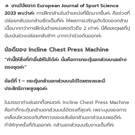
🔥
งานวิจัยจาก European Journal of Sport Science
2023 พบว่าค่ะ
การฝึกกล้ามในตำแหน่งที่ยืดมากขึ้นค่ะ คือช่วงที่
ปล่อยกลับจนกล้ามยืดเต็มที่ค่ะ ให้ผลการเจริญเติบโตของกล้าม
เนื้อมากกว่าการฝึกในตำแหน่งหดตัวถึง 2 เท่าค่ะ นี่คือเหตุผลที่ปุ
นิ่มเน้นช่วงปล่อยกลับช้าๆ มากกว่าช่วงดันออกค่ะ
ข้อดีของ Incline Chest Press Machine
“ท่านี้ให้สิ่งที่ท่าอื่นให้ไม่ได้ค่ะ นั่นคือการกระตุ้นอกส่วนบนอย่าง
ตรงจุดค่ะ”
ข้อดีที่ 1 – กระตุ้นกล้ามอกส่วนบนได้โดยตรงและมี
ประสิทธิภาพสูงสุดค่ะ
ในบรรดาท่าเล่นอกทั้งหมดค่ะ Incline Chest Press Machine
คือท่าที่กระตุ้นกล้ามอกส่วนบนได้ตรงที่สุดค่ะ เพราะมุมของการ
เคลื่อนไหวตรงกับทิศทางของเส้นใยกล้ามอกส่วนบนพอดีค่ะ
ทำให้ทุกครั้งที่ดันออกค่ะ กล้ามอกส่วนบนรับงานเต็มที่ค่ะ