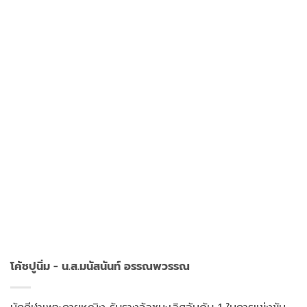
โค้ชปูนิ่ม - น.ส.มนัสนันท์ อรรณพวรรณ