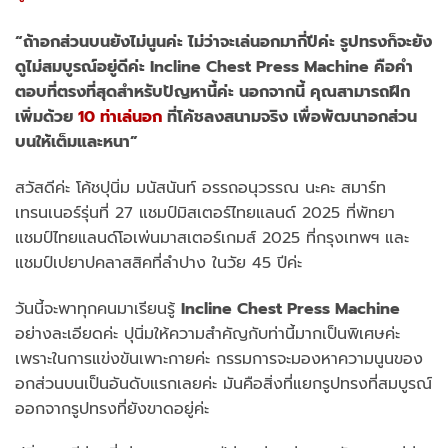
“ถ้าอกส่วนบนยังไม่นูนค่ะ ไม่ว่าจะเล่นอกมากี่ปีค่ะ รูปทรงก็จะยัง
ดูไม่สมบูรณ์อยู่ดีค่ะ Incline Chest Press Machine คือคำ
ตอบที่ตรงที่สุดสำหรับปัญหานี้ค่ะ นอกจากนี้ คุณสามารถฝึก
เพิ่มด้วย
10 ท่าเล่นอก
ที่โค้ชลงสนามจริง เพื่อพัฒนาอกส่วน
บนให้เต็มและหนา”
สวัสดีค่ะ โค้ชปุนิ่ม มนัสนันท์ อรรถอนุวรรณ นะคะ สมาร์ท
เทรนเนอร์รุ่นที่ 27 แชมป์มิสเตอร์ไทยแลนด์ 2025 ที่พัทยา
แชมป์ไทยแลนด์โอเพ่นมาสเตอร์เกมส์ 2025 ที่กรุงเทพฯ และ
แชมป์เปยาปคลาสสิคที่ลำปาง ในวัย 45 ปีค่ะ
วันนี้จะพาทุกคนมาเรียนรู้
Incline Chest Press Machine
อย่างละเอียดค่ะ ปุนิ่มให้ความสำคัญกับท่านี้มากเป็นพิเศษค่ะ
เพราะในการแข่งขันเพาะกายค่ะ กรรมการจะมองหาความนูนของ
อกส่วนบนเป็นอันดับแรกเลยค่ะ มันคือสิ่งที่แยกรูปทรงที่สมบูรณ์
ออกจากรูปทรงที่ยังขาดอยู่ค่ะ