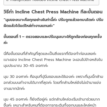
วิธีทำ Incline Chest Press Machine ทีละขั้นตอน
“มุมของเบาะคือทุกอย่างในท่านี้ค่ะ ปรับถูกแล้วอกบนโตค่ะ ปรับ
ผิดแล้วได้แต่ไหล่ทำงานแทนค่ะ”
ขั้นตอนที่ 1 – ตรวจสอบและปรับมุมเบาะให้ถูกต้องก่อนทุกครั้ง
ค่ะ
นี่คือขั้นตอนที่สำคัญที่สุดและเป็นสิ่งแรกที่ต้องทำก่อนเลยค่ะ
เบาะของ Incline Chest Press Machine จะเอนไปข้างหลังใน
มุมประมาณ 30-45 องศาค่ะ
มุม 30 องศาค่ะ คือมุมที่ปุนิ่มชอบและใช้เองค่ะ เพราะที่มุมนี้กล้าม
อกส่วนบนทำงานได้มากที่สุดค่ะ โดยที่กล้ามไหล่ยังไม่เข้ามาแย่ง
งานมากนักค่ะ
มุม 45 องศาค่ะ ก็ยังดีอยู่ค่ะ แต่กล้ามไหล่จะเริ่มเข้ามาช่วยมาก
ขึ้นค่ะ เหมาะสำหรับคนที่ต้องการกระตุ้นทั้งอกบนและไหล่หน้า