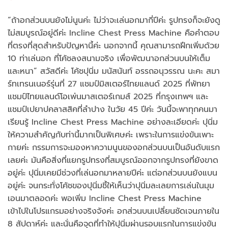
“ถ้าอกส่วนบนยังไม่นูนค่ะ ไม่ว่าจะเล่นอกมากี่ปีค่ะ รูปทรงก็จะยังดู
ไม่สมบูรณ์อยู่ดีค่ะ Incline Chest Press Machine คือคำตอบ
ที่ตรงที่สุดสำหรับปัญหานี้ค่ะ นอกจากนี้ คุณสามารถฝึกเพิ่มด้วย
10 ท่าเล่นอก ที่โค้ชลงสนามจริง เพื่อพัฒนาอกส่วนบนให้เต็ม
และหนา” สวัสดีค่ะ โค้ชปุนิ่ม มนัสนันท์ อรรถอนุวรรณ นะคะ สมา
ร์ทเทรนเนอร์รุ่นที่ 27 แชมป์มิสเตอร์ไทยแลนด์ 2025 ที่พัทยา
แชมป์ไทยแลนด์โอเพ่นมาสเตอร์เกมส์ 2025 ที่กรุงเทพฯ และ
แชมป์เปยาปคลาสสิคที่ลำปาง ในวัย 45 ปีค่ะ วันนี้จะพาทุกคนมา
เรียนรู้ Incline Chest Press Machine อย่างละเอียดค่ะ ปุนิ่ม
ให้ความสำคัญกับท่านี้มากเป็นพิเศษค่ะ เพราะในการแข่งขันเพาะ
กายค่ะ กรรมการจะมองหาความนูนของอกส่วนบนเป็นอันดับแรก
เลยค่ะ มันคือสิ่งที่แยกรูปทรงที่สมบูรณ์ออกจากรูปทรงที่ยังขาด
อยู่ค่ะ ปุนิ่มเคยมีช่วงที่เล่นอกมาหลายปีค่ะ แต่อกส่วนบนยังแบน
อยู่ค่ะ จนกระทั่งโค้ชของปุนิ่มชี้ให้เห็นว่าปุนิ่มละเลยการเล่นในมุม
เอนมาตลอดค่ะ พอเพิ่ม Incline Chest Press Machine
เข้าไปในโปรแกรมอย่างจริงจังค่ะ อกส่วนบนเปลี่ยนชัดเจนภายใน
8 สัปดาห์ค่ะ และนั่นคือจุดที่ทำให้ปุนิ่มผ่านรอบแรกในการแข่งขัน