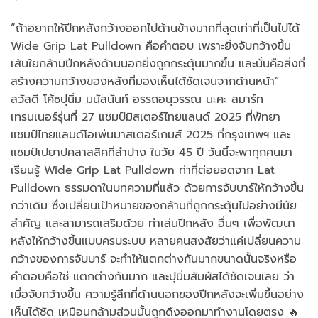
“ถ้าอยากให้ปีกหลังกว้างออกไปด้านข้างมากที่สุดเท่าที่เป็นไปได้
Wide Grip Lat Pulldown คือคำตอบ เพราะยิ่งจับกว้างขึ้น
เส้นใยกล้ามปีกหลังด้านนอกยิ่งถูกกระตุ้นมากขึ้น และนั่นคือสิ่งที่
สร้างความกว้างของหลังที่มองเห็นได้ชัดเจนจากด้านหน้า”
สวัสดี โค้ชปุนิ่ม มนัสนันท์ อรรถอนุวรรณ นะคะ สมาร์ท
เทรนเนอร์รุ่นที่ 27 แชมป์มิสเตอร์ไทยแลนด์ 2025 ที่พัทยา
แชมป์ไทยแลนด์โอเพ่นมาสเตอร์เกมส์ 2025 ที่กรุงเทพฯ และ
แชมป์เปยาปคลาสสิคที่ลำปาง ในวัย 45 ปี วันนี้จะพาทุกคนมา
เรียนรู้ Wide Grip Lat Pulldown ท่าที่ต่อยอดจาก Lat
Pulldown ธรรมดาในบทความที่แล้ว ด้วยการจับบาร์ให้กว้างขึ้น
กว่าเดิม ซึ่งเปลี่ยนเป้าหมายของกล้ามที่ถูกกระตุ้นไปอย่างมีนัย
สำคัญ และสามารถเสริมด้วย ท่าเล่นปีกหลัง อื่นๆ เพื่อพัฒนา
หลังให้กว้างขึ้นแบบครบระบบ หลายคนสงสัยว่าแค่เปลี่ยนความ
กว้างของการจับบาร์ จะทำให้แตกต่างกันมากขนาดนั้นจริงหรือ
คำตอบคือใช่ แตกต่างกันมาก และปุนิ่มสัมผัสได้ชัดเจนเลย ว่า
เมื่อจับกว้างขึ้น ความรู้สึกที่ด้านนอกของปีกหลังจะเพิ่มขึ้นอย่าง
เห็นได้ชัด เหมือนกล้ามส่วนนั้นถูกดึงออกมาทำงานโดยตรง 🔥