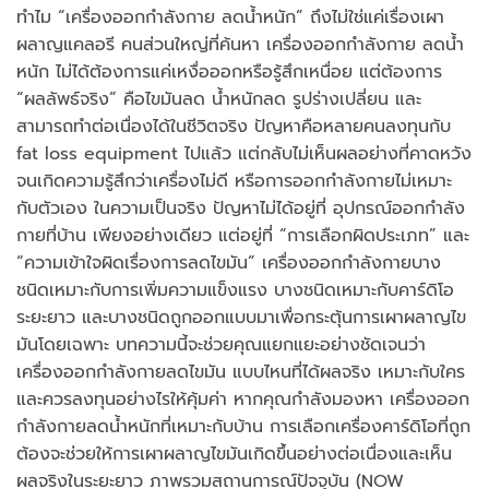
ทำไม “เครื่องออกกำลังกาย ลดน้ำหนัก” ถึงไม่ใช่แค่เรื่องเผา
ผลาญแคลอรี คนส่วนใหญ่ที่ค้นหา เครื่องออกกำลังกาย ลดน้ำ
หนัก ไม่ได้ต้องการแค่เหงื่อออกหรือรู้สึกเหนื่อย แต่ต้องการ
“ผลลัพธ์จริง” คือไขมันลด น้ำหนักลด รูปร่างเปลี่ยน และ
สามารถทำต่อเนื่องได้ในชีวิตจริง ปัญหาคือหลายคนลงทุนกับ
fat loss equipment ไปแล้ว แต่กลับไม่เห็นผลอย่างที่คาดหวัง
จนเกิดความรู้สึกว่าเครื่องไม่ดี หรือการออกกำลังกายไม่เหมาะ
กับตัวเอง ในความเป็นจริง ปัญหาไม่ได้อยู่ที่ อุปกรณ์ออกกำลัง
กายที่บ้าน เพียงอย่างเดียว แต่อยู่ที่ “การเลือกผิดประเภท” และ
“ความเข้าใจผิดเรื่องการลดไขมัน” เครื่องออกกำลังกายบาง
ชนิดเหมาะกับการเพิ่มความแข็งแรง บางชนิดเหมาะกับคาร์ดิโอ
ระยะยาว และบางชนิดถูกออกแบบมาเพื่อกระตุ้นการเผาผลาญไข
มันโดยเฉพาะ บทความนี้จะช่วยคุณแยกแยะอย่างชัดเจนว่า
เครื่องออกกำลังกายลดไขมัน แบบไหนที่ได้ผลจริง เหมาะกับใคร
และควรลงทุนอย่างไรให้คุ้มค่า หากคุณกำลังมองหา เครื่องออก
กำลังกายลดน้ำหนักที่เหมาะกับบ้าน การเลือกเครื่องคาร์ดิโอที่ถูก
ต้องจะช่วยให้การเผาผลาญไขมันเกิดขึ้นอย่างต่อเนื่องและเห็น
ผลจริงในระยะยาว ภาพรวมสถานการณ์ปัจจุบัน (NOW