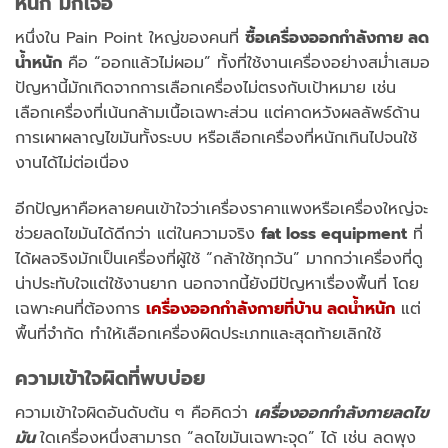
หนัก มักเจอ
หนึ่งใน Pain Point ใหญ่ของคนที่
ซื้อ
เครื่องออกกำลังกาย ลด
น้ำหนัก
คือ “ออกแล้วไม่ผอม” ทั้งที่ใช้งานเครื่องอย่างสม่ำเสมอ
ปัญหานี้มักเกิดจากการเลือกเครื่องไม่ตรงกับเป้าหมาย เช่น
เลือกเครื่องที่เน้นกล้ามเนื้อเฉพาะส่วน แต่คาดหวังผลลัพธ์ด้าน
การเผาผลาญไขมันทั้งระบบ หรือเลือกเครื่องที่หนักเกินไปจนใช้
งานได้ไม่ต่อเนื่อง
อีกปัญหาคือหลายคนเข้าใจว่าเครื่องราคาแพงหรือเครื่องใหญ่จะ
ช่วยลดไขมันได้ดีกว่า แต่ในความจริง
fat loss equipment
ที่
ได้ผลจริงมักเป็นเครื่องที่ผู้ใช้ “กล้าใช้ทุกวัน” มากกว่าเครื่องที่ดู
น่าประทับใจแต่ใช้งานยาก นอกจากนี้ยังมีปัญหาเรื่องพื้นที่ โดย
เฉพาะคนที่ต้องการ
เครื่องออกกำลังกายที่บ้าน ลดน้ำหนัก
แต่
พื้นที่จำกัด ทำให้เลือกเครื่องผิดประเภทและสุดท้ายเลิกใช้
ความเข้าใจผิดที่พบบ่อย
ความเข้าใจผิดอันดับต้น ๆ คือคิดว่า
เครื่องออกกำลังกายลดไข
มัน
ใดเครื่องหนึ่งสามารถ “ลดไขมันเฉพาะจุด” ได้ เช่น ลดพุง