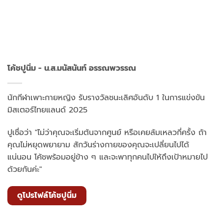
โค้ชปูนิ่ม - น.ส.มนัสนันท์ อรรณพวรรณ
นักกีฬาเพาะกายหญิง รับรางวัลชนะเลิศอันดับ 1 ในการแข่งขัน
มิสเตอร์ไทยแลนด์ 2025
ปูเชื่อว่า "ไม่ว่าคุณจะเริ่มต้นจากศูนย์ หรือเคยล้มเหลวกี่ครั้ง ถ้า
คุณไม่หยุดพยายาม สักวันร่างกายของคุณจะเปลี่ยนไปได้
แน่นอน โค้ชพร้อมอยู่ข้าง ๆ และจะพาทุกคนไปให้ถึงเป้าหมายไป
ด้วยกันค่ะ"
ดูโปรไฟล์โค้ชปูนิ่ม