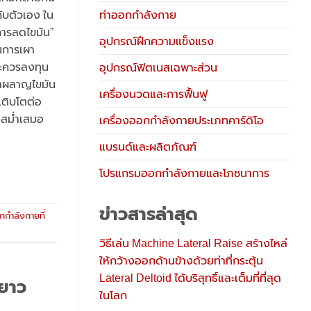
ท่าออกกำลังกาย
กับตัวเอง ใน
งการลดไขมัน”
อุปกรณ์ฝึกความแข็งแรง
นการเผา
ละควรลงทุน
อุปกรณ์ฟิตเนสเฉพาะส่วน
เผาผลาญไขมัน
เครื่องนวดและการฟื้นฟู
เติบโตต่อ
างสม่ำเสมอ
เครื่องออกกำลังกายประเภทคาร์ดิโอ
แบรนด์และผลิตภัณฑ์
โปรแกรมออกกำลังกายและโภชนาการ
ข่าวสารล่าสุด
กกำลังกายที่
วิธีเล่น Machine Lateral Raise สร้างไหล่
ให้กว้างออกด้านข้างด้วยท่าที่กระตุ้น
Lateral Deltoid ได้บริสุทธิ์และเต็มที่ที่สุด
ะยาว
ในโลก