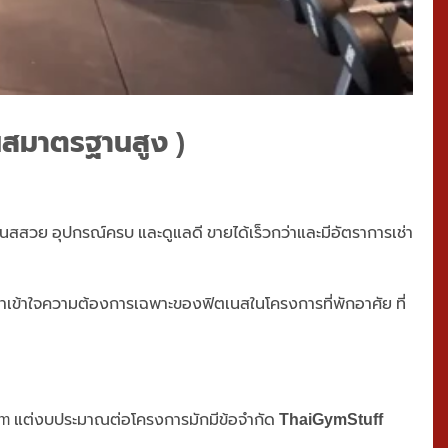
นสมาตรฐานสูง )
ฟิตเนสสวย อุปกรณ์ครบ และดูแลดี ขายได้เร็วกว่าและมีอัตราการเช่า
เราเข้าใจความต้องการเฉพาะของฟิตเนสในโครงการที่พักอาศัย ที่
ym แต่งบประมาณต่อโครงการมักมีข้อจำกัด
ThaiGymStuff