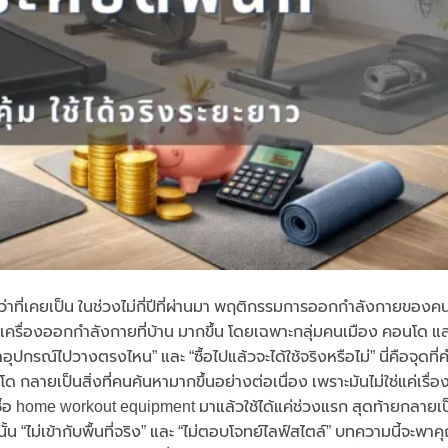
ว่าที่เคยเป็น ในช่วงไม่กี่ปีที่ผ่านมา พฤติกรรมการออกกำลังกายของค
รื่องออกกำลังกายที่บ้าน มากขึ้น โดยเฉพาะกลุ่มคนเมือง คอนโด และบ
ุปกรณ์ไปวางตรงไหน” และ “ซื้อไปแล้วจะได้ใช้จริงหรือไม่” นี่คือจุดที่คำ
กลายเป็นสิ่งที่คนค้นหามากขึ้นอย่างต่อเนื่อง เพราะมันไม่ใช่แค่เรื่อ
์ ซื้อ home workout equipment มาแล้วใช้ได้แค่ช่วงแรก สุดท้ายกลายเป
นั้น “ไม่เข้ากับพื้นที่จริง” และ “ไม่ตอบโจทย์ไลฟ์สไตล์” บทความนี้จะพ