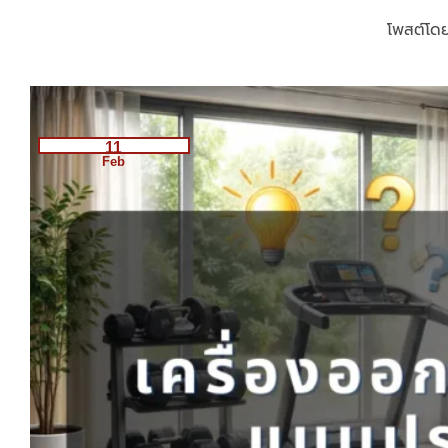
โพสต์โด
11
Feb