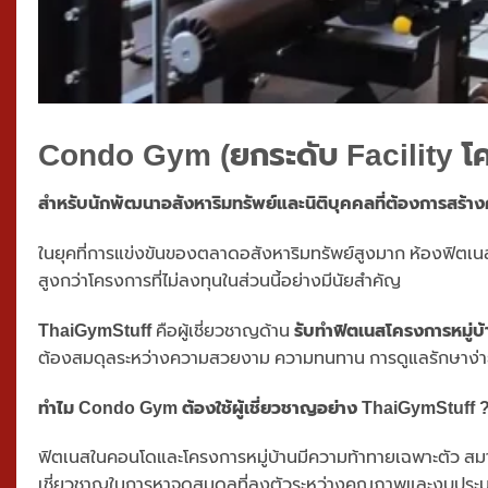
Condo Gym
(ยกระดับ Facility 
สำหรับนักพัฒนาอสังหาริมทรัพย์และนิติบุคคลที่ต้องการสร้
ในยุคที่การแข่งขันของตลาดอสังหาริมทรัพย์สูงมาก ห้องฟิตเนสที่ด
สูงกว่าโครงการที่ไม่ลงทุนในส่วนนี้อย่างมีนัยสำคัญ
ThaiGymStuff
คือผู้เชี่ยวชาญด้าน
รับทำฟิตเนสโครงการหมู่บ้
ต้องสมดุลระหว่างความสวยงาม ความทนทาน การดูแลรักษาง
ทำไม Condo Gym ต้องใช้ผู้เชี่ยวชาญอย่าง ThaiGymStuff 
ฟิตเนสในคอนโดและโครงการหมู่บ้านมีความท้าทายเฉพาะตัว สม
เชี่ยวชาญในการหาจุดสมดุลที่ลงตัวระหว่างคุณภาพและงบประมาณ 