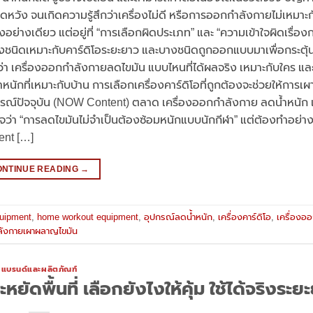
าดหวัง จนเกิดความรู้สึกว่าเครื่องไม่ดี หรือการออกกำลังกายไม่เหมาะ
งอย่างเดียว แต่อยู่ที่ “การเลือกผิดประเภท” และ “ความเข้าใจผิดเรื่อ
ชนิดเหมาะกับคาร์ดิโอระยะยาว และบางชนิดถูกออกแบบมาเพื่อกระตุ้
า เครื่องออกกำลังกายลดไขมัน แบบไหนที่ได้ผลจริง เหมาะกับใคร แ
นักที่เหมาะกับบ้าน การเลือกเครื่องคาร์ดิโอที่ถูกต้องจะช่วยให้การ
ารณ์ปัจจุบัน (NOW Content) ตลาด เครื่องออกกำลังกาย ลดน้ำหนัก 
ข้าใจว่า “การลดไขมันไม่จำเป็นต้องซ้อมหนักแบบนักกีฬา” แต่ต้องทำอย่
ent […]
ONTINUE READING
→
quipment
,
home workout equipment
,
อุปกรณ์ลดน้ำหนัก
,
เครื่องคาร์ดิโอ
,
เครื่องออ
ลังกายเผาผลาญไขมัน
แบรนด์และผลิตภัณฑ์
ัดพื้นที่ เลือกยังไงให้คุ้ม ใช้ได้จริงระย