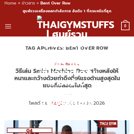
Home
»
ข่าวสาร
»
Bent Over Row
Skip
ศูนย์รวมเครื่องออกกำลังกาย อันดับ 1 ที่ครบครันที่สุด
to
content
0
TAG ARCHIVES:
BENT OVER ROW
ท่าออกกำลังกาย
วิธีเล่น Smith Machine Row สร้างหลังให้
หนาและกว้างด้วยท่าดึงที่ให้แรงต้านสูงสุดใน
แบบที่ปลอดภัยที่สุด
โพสต์โดย
โค้ชปูนิ่ม
เมื่อ 04/05/2026
04