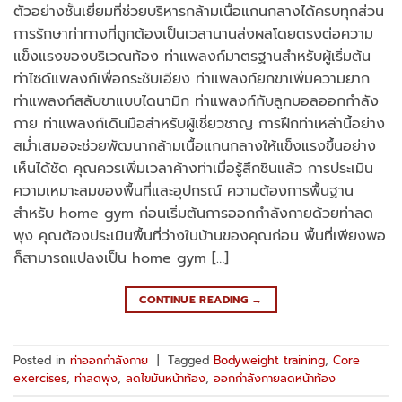
ตัวอย่างชั้นเยี่ยมที่ช่วยบริหารกล้ามเนื้อแกนกลางได้ครบทุกส่วน
การรักษาท่าทางที่ถูกต้องเป็นเวลานานส่งผลโดยตรงต่อความ
แข็งแรงของบริเวณท้อง ท่าแพลงก์มาตรฐานสำหรับผู้เริ่มต้น
ท่าไซด์แพลงก์เพื่อกระชับเอียง ท่าแพลงก์ยกขาเพิ่มความยาก
ท่าแพลงก์สลับขาแบบไดนามิก ท่าแพลงก์กับลูกบอลออกกำลัง
กาย ท่าแพลงก์เดินมือสำหรับผู้เชี่ยวชาญ การฝึกท่าเหล่านี้อย่าง
สม่ำเสมอจะช่วยพัฒนากล้ามเนื้อแกนกลางให้แข็งแรงขึ้นอย่าง
เห็นได้ชัด คุณควรเพิ่มเวลาค้างท่าเมื่อรู้สึกชินแล้ว การประเมิน
ความเหมาะสมของพื้นที่และอุปกรณ์ ความต้องการพื้นฐาน
สำหรับ home gym ก่อนเริ่มต้นการออกกำลังกายด้วยท่าลด
พุง คุณต้องประเมินพื้นที่ว่างในบ้านของคุณก่อน พื้นที่เพียงพอ
ก็สามารถแปลงเป็น home gym […]
CONTINUE READING
→
Posted in
ท่าออกกำลังกาย
|
Tagged
Bodyweight training
,
Core
exercises
,
ท่าลดพุง
,
ลดไขมันหน้าท้อง
,
ออกกำลังกายลดหน้าท้อง