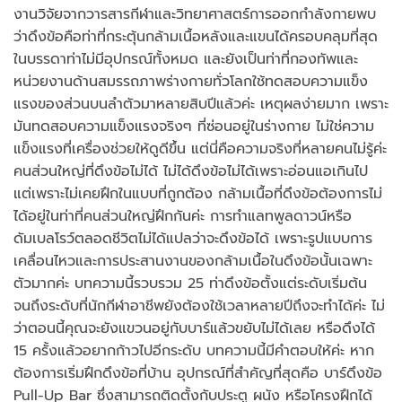
งานวิจัยจากวารสารกีฬาและวิทยาศาสตร์การออกกำลังกายพบ
ว่าดึงข้อคือท่าที่กระตุ้นกล้ามเนื้อหลังและแขนได้ครอบคลุมที่สุด
ในบรรดาท่าไม่มีอุปกรณ์ทั้งหมด และยังเป็นท่าที่กองทัพและ
หน่วยงานด้านสมรรถภาพร่างกายทั่วโลกใช้ทดสอบความแข็ง
แรงของส่วนบนลำตัวมาหลายสิบปีแล้วค่ะ เหตุผลง่ายมาก เพราะ
มันทดสอบความแข็งแรงจริงๆ ที่ซ่อนอยู่ในร่างกาย ไม่ใช่ความ
แข็งแรงที่เครื่องช่วยให้ดูดีขึ้น แต่นี่คือความจริงที่หลายคนไม่รู้ค่ะ
คนส่วนใหญ่ที่ดึงข้อไม่ได้ ไม่ได้ดึงข้อไม่ได้เพราะอ่อนแอเกินไป
แต่เพราะไม่เคยฝึกในแบบที่ถูกต้อง กล้ามเนื้อที่ดึงข้อต้องการไม่
ได้อยู่ในท่าที่คนส่วนใหญ่ฝึกกันค่ะ การทำแลทพูลดาวน์หรือ
ดัมเบลโรว์ตลอดชีวิตไม่ได้แปลว่าจะดึงข้อได้ เพราะรูปแบบการ
เคลื่อนไหวและการประสานงานของกล้ามเนื้อในดึงข้อนั้นเฉพาะ
ตัวมากค่ะ บทความนี้รวบรวม 25 ท่าดึงข้อตั้งแต่ระดับเริ่มต้น
จนถึงระดับที่นักกีฬาอาชีพยังต้องใช้เวลาหลายปีถึงจะทำได้ค่ะ ไม่
ว่าตอนนี้คุณจะยังแขวนอยู่กับบาร์แล้วขยับไม่ได้เลย หรือดึงได้
15 ครั้งแล้วอยากก้าวไปอีกระดับ บทความนี้มีคำตอบให้ค่ะ หาก
ต้องการเริ่มฝึกดึงข้อที่บ้าน อุปกรณ์ที่สำคัญที่สุดคือ บาร์ดึงข้อ
Pull-Up Bar ซึ่งสามารถติดตั้งกับประตู ผนัง หรือโครงฝึกได้