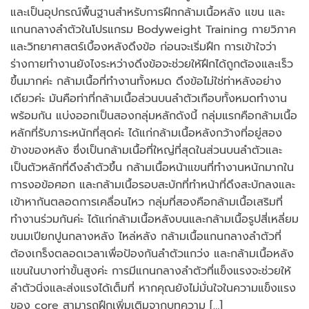
และเป็นอุปกรณ์พื้นฐานสำหรับการฝึกกล้ามเนื้อหลัง แขน และ
แกนกลางลำตัวในโปรแกรม Bodyweight Training กายวิภาค
และวิทยาศาสตร์เบื้องหลังดึงข้อ ก่อนจะเริ่มฝึก การเข้าใจว่า
ร่างกายทำงานยังไงระหว่างดึงข้อจะช่วยให้ฝึกได้ถูกต้องและเร็ว
ขึ้นมากค่ะ กล้ามเนื้อที่ทำงานทั้งหมด ดึงข้อไม่ใช่ท่าหลังอย่าง
เดียวค่ะ มันคือท่าที่กล้ามเนื้อส่วนบนลำตัวเกือบทั้งหมดทำงาน
พร้อมกัน แบ่งออกเป็นสองกลุ่มหลักดังนี้ กลุ่มแรกคือกล้ามเนื้อ
หลักที่รับภาระหนักที่สุดค่ะ ได้แก่กล้ามเนื้อหลังกว้างที่อยู่สอง
ข้างของหลัง ซึ่งเป็นกล้ามเนื้อที่ใหญ่ที่สุดในส่วนบนลำตัวและ
เป็นตัวหลักที่ดึงลำตัวขึ้น กล้ามเนื้อหน้าแขนที่ทำงานหนักมากใน
การงอข้อศอก และกล้ามเนื้อรอบสะบักที่ทำหน้าที่ดึงสะบักลงและ
เข้าหากันตลอดการเคลื่อนไหว กลุ่มที่สองคือกล้ามเนื้อเสริมที่
ทำงานร่วมกันค่ะ ได้แก่กล้ามเนื้อหลังบนและกล้ามเนื้อรูปสี่เหลี่ยม
ขนมเปียกปูนกลางหลัง ไหล่หลัง กล้ามเนื้อแกนกลางลำตัวที่
ต้องเกร็งตลอดเวลาเพื่อป้องกันลำตัวแกว่ง และกล้ามเนื้อหลัง
แขนในบางท่าขั้นสูงค่ะ การมีแกนกลางลำตัวที่แข็งแรงจะช่วยให้
ลำตัวนิ่งและส่งแรงได้เต็มที่ หากคุณยังไม่มั่นใจในความแข็งแรง
ของ core สามารถฝึกเพิ่มเติมจากบทความ […]