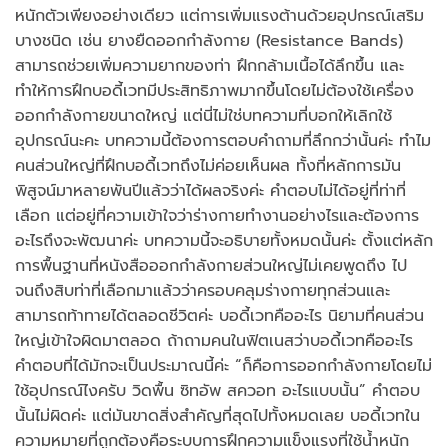
หนักตัวเพียงอย่างเดียว แต่การเพิ่มแรงต้านด้วยอุปกรณ์เสริม
บางชนิด เช่น ยางยืดออกกำลังกาย (Resistance Bands)
สามารถช่วยเพิ่มความยากของท่า ฝึกกล้ามเนื้อได้ลึกขึ้น และ
ทำให้การฝึกบอดี้เวทมีประสิทธิภาพมากขึ้นโดยไม่ต้องใช้เครื่อง
ออกกำลังกายขนาดใหญ่ แต่นี่ไม่ใช่บทความที่บอกให้เลิกใช้
อุปกรณ์นะคะ บทความนี้ต้องการตอบคำถามที่ลึกกว่านั้นค่ะ ทำไม
คนส่วนใหญ่ที่ฝึกบอดี้เวทถึงไม่ค่อยเห็นผล ทั้งที่หลักการมัน
พิสูจน์มาหลายพันปีแล้วว่าได้ผลจริงค่ะ คำตอบไม่ได้อยู่ที่ท่าที่
เลือก แต่อยู่ที่ความเข้าใจว่าร่างกายทำงานอย่างไรและต้องการ
อะไรถึงจะพัฒนาค่ะ บทความนี้จะอธิบายทั้งหมดนั้นค่ะ ตั้งแต่หลัก
การพื้นฐานที่หนังสือออกกำลังกายส่วนใหญ่ไม่เคยพูดถึง ไป
จนถึงสิบท่าที่เลือกมาแล้วว่าครอบคลุมร่างกายทุกส่วนและ
สามารถท้าทายได้ตลอดชีวิตค่ะ บอดี้เวทคืออะไร นิยามที่คนส่วน
ใหญ่เข้าใจผิดมาตลอด ถ้าถามคนในฟิตเนสว่าบอดี้เวทคืออะไร
คำตอบที่ได้มักจะเป็นประมาณนี้ค่ะ “ก็คือการออกกำลังกายโดยไม่
ใช้อุปกรณ์ไงครับ วิดพื้น ซิทอัพ สควอท อะไรแบบนั้น” คำตอบ
นั้นไม่ผิดค่ะ แต่มันขาดสิ่งสำคัญที่สุดไปทั้งหมดเลย บอดี้เวทใน
ความหมายที่ถูกต้องคือระบบการฝึกความแข็งแรงที่ใช้น้ำหนัก