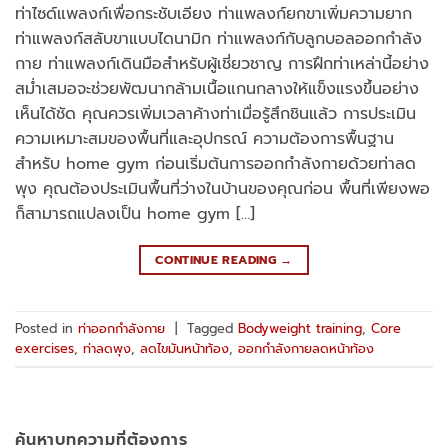
ท่าไซด์แพลงก์เพื่อกระชับเอียง ท่าแพลงก์ยกขาเพิ่มความยาก
ท่าแพลงก์สลับขาแบบไดนามิก ท่าแพลงก์กับลูกบอลออกกำลัง
กาย ท่าแพลงก์เดินมือสำหรับผู้เชี่ยวชาญ การฝึกท่าเหล่านี้อย่าง
สม่ำเสมอจะช่วยพัฒนากล้ามเนื้อแกนกลางให้แข็งแรงขึ้นอย่าง
เห็นได้ชัด คุณควรเพิ่มเวลาค้างท่าเมื่อรู้สึกชินแล้ว การประเมิน
ความเหมาะสมของพื้นที่และอุปกรณ์ ความต้องการพื้นฐาน
สำหรับ home gym ก่อนเริ่มต้นการออกกำลังกายด้วยท่าลด
พุง คุณต้องประเมินพื้นที่ว่างในบ้านของคุณก่อน พื้นที่เพียงพอ
ก็สามารถแปลงเป็น home gym […]
CONTINUE READING
→
Posted in
ท่าออกกำลังกาย
|
Tagged
Bodyweight training
,
Core
exercises
,
ท่าลดพุง
,
ลดไขมันหน้าท้อง
,
ออกกำลังกายลดหน้าท้อง
ค้นหาบทความที่ต้องการ