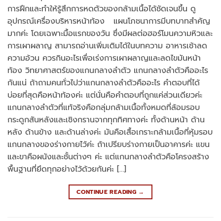
การฝึกและทำให้รู้สึกการหดตัวของกล้ามเนื้อได้ชัดเจนขึ้น ดู
อุปกรณ์เครื่องบริหารหน้าท้อง แผนโภชนาการมีบทบาทสำคัญ
มากค่ะ โดยเฉพาะมื้อแรกของวัน ซึ่งมีผลต่อฮอร์โมนความหิวและ
การเผาผลาญ สามารถอ่านเพิ่มเติมได้ในบทความ อาหารเช้าลด
ความอ้วน ควรกินอะไรเพื่อเร่งการเผาผลาญและลดไขมันหน้า
ท้อง วิทยาศาสตร์ของแกนกลางลำตัว แกนกลางลำตัวคืออะไร
กันแน่ ถ้าถามคนทั่วไปว่าแกนกลางลำตัวคืออะไร คำตอบที่ได้
บ่อยที่สุดคือหน้าท้องค่ะ แต่นั่นคือคำตอบที่ถูกแค่ส่วนเดียวค่ะ
แกนกลางลำตัวที่แท้จริงคือกลุ่มกล้ามเนื้อทั้งหมดที่ล้อมรอบ
กระดูกสันหลังและเชิงกรานจากทุกทิศทางค่ะ ทั้งด้านหน้า ด้าน
หลัง ด้านข้าง และด้านล่างค่ะ มันคือเสื้อเกราะกล้ามเนื้อที่หุ้มรอบ
แกนกลางของร่างกายไว้ค่ะ ถ้าเปรียบร่างกายเป็นอาคารค่ะ แขน
และขาคือผนังและชั้นต่างๆ ค่ะ แต่แกนกลางลำตัวคือโครงสร้าง
พื้นฐานที่ยึดทุกอย่างไว้ด้วยกันค่ะ […]
CONTINUE READING
→