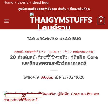
Home
»
ข่าวสาร
»
dead bug
Skip
ศูนย์รวมเครื่องออกกำลังกาย อันดับ 1 ที่ครบครันที่สุด
to
content
0
TAG ARCHIVES:
DEAD BUG
ความรู้
,
ท่าออกกำลังกาย
,
โปรแกรมออกกำลังกายและโภชนาการ
20 ท่าเล่นหน้าท้องที่ได้ผลจริง: คู่มือฝึก Core
และซิกแพคตามหลักวิทยาศาสตร์
โพสต์โดย
โค้ชปูนิ่ม
เมื่อ 27/02/2026
27
Feb