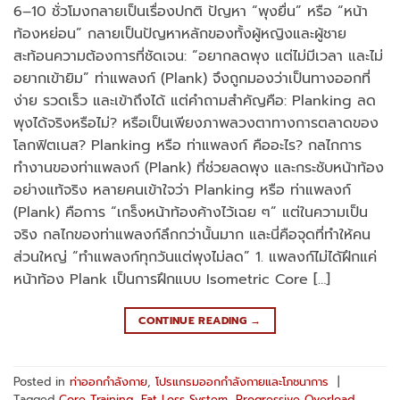
6–10 ชั่วโมงกลายเป็นเรื่องปกติ ปัญหา “พุงยื่น” หรือ “หน้า
ท้องหย่อน” กลายเป็นปัญหาหลักของทั้งผู้หญิงและผู้ชาย
สะท้อนความต้องการที่ชัดเจน: “อยากลดพุง แต่ไม่มีเวลา และไม่
อยากเข้ายิม” ท่าแพลงก์ (Plank) จึงถูกมองว่าเป็นทางออกที่
ง่าย รวดเร็ว และเข้าถึงได้ แต่คำถามสำคัญคือ: Planking ลด
พุงได้จริงหรือไม่? หรือเป็นเพียงภาพลวงตาทางการตลาดของ
โลกฟิตเนส? Planking หรือ ท่าแพลงก์ คืออะไร? กลไกการ
ทำงานของท่าแพลงก์ (Plank) ที่ช่วยลดพุง และกระชับหน้าท้อง
อย่างแท้จริง หลายคนเข้าใจว่า Planking หรือ ท่าแพลงก์
(Plank) คือการ “เกร็งหน้าท้องค้างไว้เฉย ๆ” แต่ในความเป็น
จริง กลไกของท่าแพลงก์ลึกกว่านั้นมาก และนี่คือจุดที่ทำให้คน
ส่วนใหญ่ “ทำแพลงก์ทุกวันแต่พุงไม่ลด” 1. แพลงก์ไม่ได้ฝึกแค่
หน้าท้อง Plank เป็นการฝึกแบบ Isometric Core […]
CONTINUE READING
→
Posted in
ท่าออกกำลังกาย
,
โปรแกรมออกกำลังกายและโภชนาการ
|
Tagged
Core Training
,
Fat Loss System
,
Progressive Overload
,