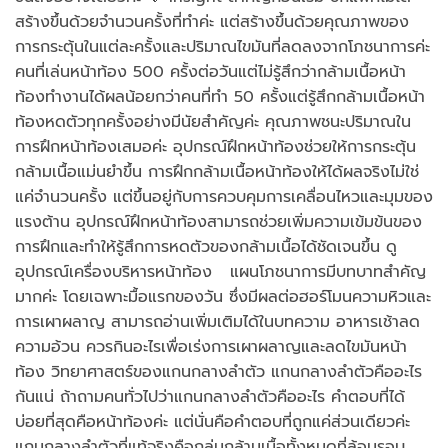
สร้างขึ้นด้วยจำนวนครั้งที่ทำค่ะ แต่สร้างขึ้นด้วยคุณภาพของ
การกระตุ้นในแต่ละครั้งและปริมาณไขมันที่ลดลงจากโภชนาการค่ะ
คนที่เล่นหน้าท้อง 500 ครั้งต่อวันแต่ไม่รู้สึกว่ากล้ามเนื้อหน้า
ท้องทำงานได้ผลน้อยกว่าคนที่ทำ 50 ครั้งแต่รู้สึกกล้ามเนื้อหน้า
ท้องหดตัวทุกครั้งอย่างมีนัยสำคัญค่ะ คุณภาพชนะปริมาณใน
การฝึกหน้าท้องเสมอค่ะ อุปกรณ์ฝึกหน้าท้องช่วยให้การกระตุ้น
กล้ามเนื้อแม่นยำขึ้น การฝึกกล้ามเนื้อหน้าท้องให้ได้ผลจริงไม่ใช่
แค่จำนวนครั้ง แต่ขึ้นอยู่กับการควบคุมการเคลื่อนไหวและมุมของ
แรงต้าน อุปกรณ์ฝึกหน้าท้องสามารถช่วยเพิ่มความเข้มข้นของ
การฝึกและทำให้รู้สึกการหดตัวของกล้ามเนื้อได้ชัดเจนขึ้น ดู
อุปกรณ์เครื่องบริหารหน้าท้อง แผนโภชนาการมีบทบาทสำคัญ
มากค่ะ โดยเฉพาะมื้อแรกของวัน ซึ่งมีผลต่อฮอร์โมนความหิวและ
การเผาผลาญ สามารถอ่านเพิ่มเติมได้ในบทความ อาหารเช้าลด
ความอ้วน ควรกินอะไรเพื่อเร่งการเผาผลาญและลดไขมันหน้า
ท้อง วิทยาศาสตร์ของแกนกลางลำตัว แกนกลางลำตัวคืออะไร
กันแน่ ถ้าถามคนทั่วไปว่าแกนกลางลำตัวคืออะไร คำตอบที่ได้
บ่อยที่สุดคือหน้าท้องค่ะ แต่นั่นคือคำตอบที่ถูกแค่ส่วนเดียวค่ะ
แกนกลางลำตัวที่แท้จริงคือกลุ่มกล้ามเนื้อทั้งหมดที่ล้อมรอบ