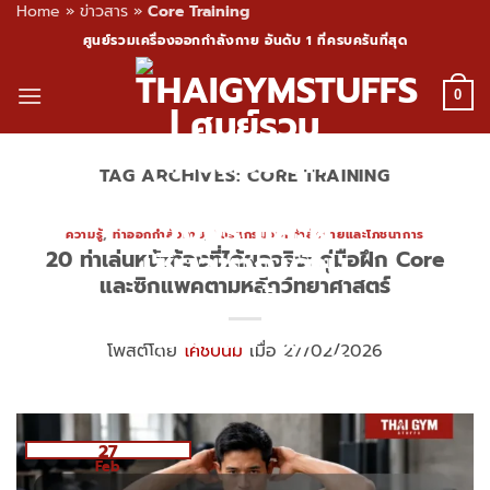
Home
»
ข่าวสาร
»
Core Training
Skip
ศูนย์รวมเครื่องออกกำลังกาย อันดับ 1 ที่ครบครันที่สุด
to
content
0
TAG ARCHIVES:
CORE TRAINING
ความรู้
,
ท่าออกกำลังกาย
,
โปรแกรมออกกำลังกายและโภชนาการ
20 ท่าเล่นหน้าท้องที่ได้ผลจริง: คู่มือฝึก Core
และซิกแพคตามหลักวิทยาศาสตร์
โพสต์โดย
โค้ชปูนิ่ม
เมื่อ 27/02/2026
27
Feb