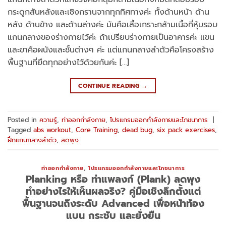
กระดูกสันหลังและเชิงกรานจากทุกทิศทางค่ะ ทั้งด้านหน้า ด้าน
หลัง ด้านข้าง และด้านล่างค่ะ มันคือเสื้อเกราะกล้ามเนื้อที่หุ้มรอบ
แกนกลางของร่างกายไว้ค่ะ ถ้าเปรียบร่างกายเป็นอาคารค่ะ แขน
และขาคือผนังและชั้นต่างๆ ค่ะ แต่แกนกลางลำตัวคือโครงสร้าง
พื้นฐานที่ยึดทุกอย่างไว้ด้วยกันค่ะ […]
CONTINUE READING
→
Posted in
ความรู้
,
ท่าออกกำลังกาย
,
โปรแกรมออกกำลังกายและโภชนาการ
|
Tagged
abs workout
,
Core Training
,
dead bug
,
six pack exercises
,
ฝึกแกนกลางลำตัว
,
ลดพุง
ท่าออกกำลังกาย
,
โปรแกรมออกกำลังกายและโภชนาการ
Planking หรือ ท่าแพลงก์ (Plank) ลดพุง
ทำอย่างไรให้เห็นผลจริง? คู่มือเชิงลึกตั้งแต่
พื้นฐานจนถึงระดับ Advanced เพื่อหน้าท้อง
แบน กระชับ และยั่งยืน