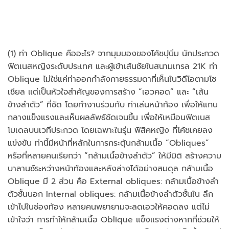
(1) ท่า Oblique คืออะไร? จากมุมมองของโค้ชปุนิ่ม นักประกวด
ฟิตเนสหญิงระดับประเทศ และผู้เข้าเส้นชัยในสนามเทรล 21K ท่า
Oblique ไม่ใช่แค่ท่าออกกำลังกายธรรมดาที่เห็นในวิดีโอตามโซ
เชียล แต่เป็นหัวใจสำคัญของการสร้าง “เอวคอด” และ “เส้น
ข้างลำตัว” ที่ชัด โดยทำงานร่วมกับ ท่าเล่นหน้าท้อง เพื่อให้แกน
กลางแข็งแรงและเห็นผลลัพธ์ชัดเจนขึ้น เพื่อให้เหมือนฟิตเนส
โมเดลบนเวทีประกวด โดยเฉพาะในรุ่น ฟิสิคหญิง ที่โค้ชเคยลง
แข่งขัน ท่านี้มีหน้าที่หลักในการกระตุ้นกล้ามเนื้อ “Obliques”
หรือที่หลายคนเรียกว่า “กล้ามเนื้อข้างลำตัว” ให้มีมิติ สร้างความ
บาลานซ์ระหว่างหน้าท้องและหลังล่างได้อย่างสมดุล กล้ามเนื้อ
Oblique มี 2 ส่วน คือ External obliques: กล้ามเนื้อข้างลำ
ตัวชั้นนอก Internal obliques: กล้ามเนื้อข้างลำตัวชั้นใน ลึก
เข้าไปในช่องท้อง หลายคนพยายามจะลดเอวให้คอดลง แต่ไม่
เข้าใจว่า การทำให้กล้ามเนื้อ Oblique แข็งแรงต่างหากที่ช่วยให้