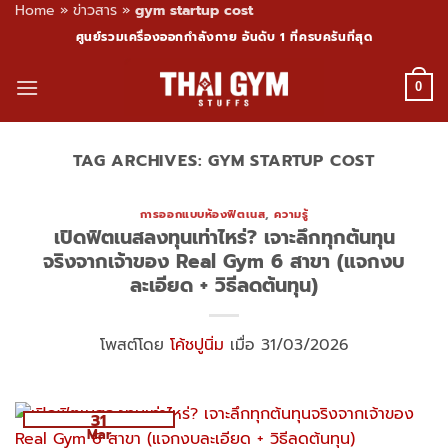
Home
»
ข่าวสาร
»
gym startup cost
Skip
ศูนย์รวมเครื่องออกกำลังกาย อันดับ 1 ที่ครบครันที่สุด
to
content
0
TAG ARCHIVES:
GYM STARTUP COST
การออกแบบห้องฟิตเนส
,
ความรู้
เปิดฟิตเนสลงทุนเท่าไหร่? เจาะลึกทุกต้นทุน
จริงจากเจ้าของ Real Gym 6 สาขา (แจกงบ
ละเอียด + วิธีลดต้นทุน)
โพสต์โดย
โค้ชปูนิ่ม
เมื่อ 31/03/2026
31
Mar