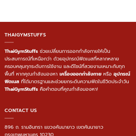
THAIGYMSTUFFS
ThaiGymStuffs
ช่วยเปลี่ยนการออกกำลังกายให้เป็น
ประสบการณ์ที่เหนือกว่า ด้วยอุปกรณ์ฟิตเนสที่หลากหลาย
ครอบคลุมทุกระดับการใช้งาน และดีไซน์ที่สวยงามเหมาะกับทุก
พื้นที่ หากคุณกำลังมองหา
เครื่องออกกำลังกาย
หรือ
อุปกรณ์
ฟิตเนส
ที่ได้มาตรฐานและช่วยยกระดับความฟิตในชีวิตประจำวัน
ThaiGymStuffs
คือคำตอบที่คุณกำลังมองหา!
CONTACT US
896 ถ. รามอินทรา แขวงคันนายาว เขตคันนายาว
กรุงเทพมหานคร 10230