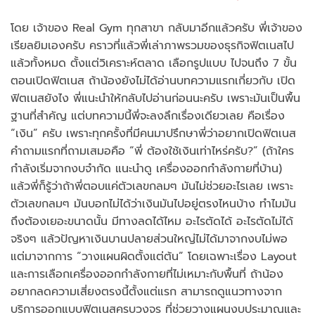
โดย เจ้าของ Real Gym ทุกสาขา กลับมาอีกแล้วครับ พี่เจ้าของ
เรียลยิมเองครับ คราวที่แล้วพี่เล่าภาพรวมของธุรกิจฟิตเนสไป
แล้วทั้งหมด ตั้งแต่วิเคราะห์ตลาด เลือกรูปแบบ ไปจนถึง 7 ขั้น
ตอนเปิดฟิตเนส ถ้าน้องยังไม่ได้อ่านบทความแรกเกี่ยวกับ เปิด
ฟิตเนสยังไง พี่แนะนำให้กลับไปอ่านก่อนนะครับ เพราะมันเป็นพื้น
ฐานที่สำคัญ แต่บทความนี้พี่จะลงลึกเรื่องเดียวเลย คือเรื่อง
“เงิน” ครับ เพราะทุกครั้งที่มีคนมาปรึกษาพี่ว่าอยากเปิดฟิตเนส
คำถามแรกที่ถามเสมอคือ “พี่ ต้องใช้เงินเท่าไหร่ครับ?” (ถ้าใคร
กำลังเริ่มจากงบจำกัด แนะนำดู เครื่องออกกำลังกายที่บ้าน)
แล้วพี่ก็รู้ว่าถ้าพี่ตอบแค่ตัวเลขกลมๆ มันไม่ช่วยอะไรเลย เพราะ
ตัวเลขกลมๆ มันบอกไม่ได้ว่าเงินมันไปอยู่ตรงไหนบ้าง ทำไมมัน
ถึงต้องเยอะขนาดนั้น มีทางลดได้ไหม อะไรตัดได้ อะไรตัดไม่ได้
จริงๆ แล้วปัญหาเงินบานปลายส่วนใหญ่ไม่ได้มาจากงบไม่พอ
แต่มาจากการ “วางแผนผิดตั้งแต่ต้น” โดยเฉพาะเรื่อง Layout
และการเลือกเครื่องออกกำลังกายที่ไม่เหมาะกับพื้นที่ ถ้าน้อง
อยากลดความเสี่ยงตรงนี้ตั้งแต่แรก สามารถดูแนวทางจาก
บริการออกแบบฟิตเนสครบวงจร ที่ช่วยวางแผนงบประมาณและ