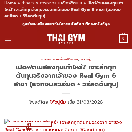
Home
»
ข่าวสาร
»
การออกแบบห้องฟิตเนส
»
เปิดฟิตเนสลงทุนเท่า
ไหร่? เจาะลึกทุกต้นทุนจริงจากเจ้าของ Real Gym 6 สาขา (แจกงบ
ละเอียด + วิธีลดต้นทุน)
Skip
ศูนย์รวมเครื่องออกกำลังกาย อันดับ 1 ที่ครบครันที่สุด
to
content
0
การออกแบบห้องฟิตเนส
,
ความรู้
เปิดฟิตเนสลงทุนเท่าไหร่? เจาะลึกทุก
ต้นทุนจริงจากเจ้าของ Real Gym 6
สาขา (แจกงบละเอียด + วิธีลดต้นทุน)
โพสต์โดย
โค้ชปูนิ่ม
เมื่อ 31/03/2026
31
Mar