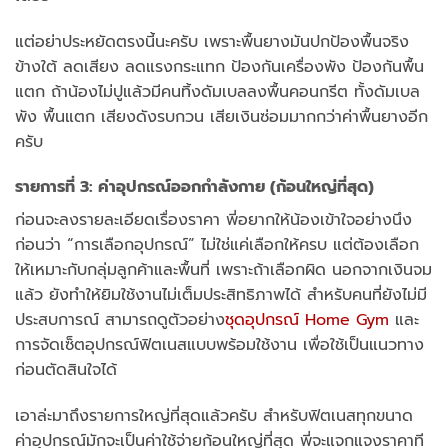
แต่อย่าประหยัดตรงนี้นะครับ เพราะพื้นยางมันปกป้องพื้นจริง
ข้างใต้ ลดเสียง ลดแรงกระแทก ป้องกันเครื่องพัง ป้องกันพื้น
แตก ถ้าน้องไม่ปูแล้วมีคนทิ้งดัมเบลลงพื้นคอนกรีต ทั้งดัมเบล
พัง พื้นแตก เสียงดังรบกวน เสียเงินซ่อมมากกว่าค่าพื้นยางอีก
ครับ
รายการที่ 3: ค่าอุปกรณ์ออกกำลังกาย (ก้อนใหญ่ที่สุด)
ก่อนจะลงรายละเอียดเรื่องราคา พี่อยากให้น้องเข้าใจอย่างนึง
ก่อนว่า “การเลือกอุปกรณ์” ไม่ใช่แค่เลือกให้ครบ แต่ต้องเลือก
ให้เหมาะกับกลุ่มลูกค้าและพื้นที่ เพราะถ้าเลือกผิด นอกจากเงินจม
แล้ว ยังทำให้ยิมใช้งานไม่เต็มประสิทธิภาพได้ สำหรับคนที่ยังไม่มี
ประสบการณ์ สามารถดูตัวอย่าง
ชุดอุปกรณ์ Home Gym
และ
การจัดเซ็ตอุปกรณ์ฟิตเนสแบบพร้อมใช้งาน เพื่อใช้เป็นแนวทาง
ก่อนตัดสินใจได้
เอาล่ะมาถึงรายการใหญ่ที่สุดแล้วครับ สำหรับฟิตเนสทุกขนาด
ค่าอุปกรณ์มักจะเป็นค่าใช้จ่ายก้อนใหญ่ที่สุด พี่จะแจกแจงราคาที