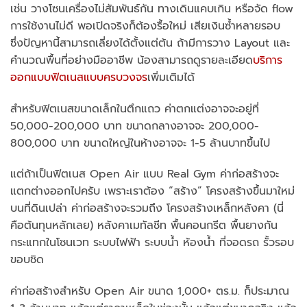
เช่น วางโซนเครื่องไม่สัมพันธ์กัน ทางเดินแคบเกิน หรือจัด flow
การใช้งานไม่ดี พอเปิดจริงก็ต้องรื้อใหม่ เสียเงินซ้ำหลายรอบ
ซึ่งปัญหานี้สามารถเลี่ยงได้ตั้งแต่ต้น ถ้ามีการวาง Layout และ
คำนวณพื้นที่อย่างมืออาชีพ น้องสามารถดูรายละเอียด
บริการ
ออกแบบฟิตเนสแบบครบวงจร
เพิ่มเติมได้
สำหรับฟิตเนสขนาดเล็กในตึกแถว ค่าตกแต่งอาจจะอยู่ที่
50,000-200,000 บาท ขนาดกลางอาจจะ 200,000-
800,000 บาท ขนาดใหญ่ในห้างอาจจะ 1-5 ล้านบาทขึ้นไป
แต่ถ้าเป็นฟิตเนส Open Air แบบ Real Gym ค่าก่อสร้างจะ
แตกต่างออกไปครับ เพราะเราต้อง “สร้าง” โครงสร้างขึ้นมาใหม่
บนที่ดินเปล่า ค่าก่อสร้างจะรวมถึง โครงสร้างเหล็กหลังคา (นี่
คือต้นทุนหลักเลย) หลังคาเมทัลชีท พื้นคอนกรีต พื้นยางกัน
กระแทกในโซนเวท ระบบไฟฟ้า ระบบน้ำ ห้องน้ำ ที่จอดรถ รั้วรอบ
ขอบชิด
ค่าก่อสร้างสำหรับ Open Air ขนาด 1,000+ ตร.ม. ก็ประมาณ