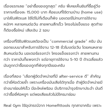
เรื่องแรกเลย “อย่าซื้อของถูกสุด” ครับ พี่เคยเห็นยิมที่ซื้อลู่วิ่ง
ราคาเครื่องละ 15,000 บาท คือแบบที่ใช้ตามบ้าน (home use)
มาใส่ในฟิตเนส ใช้ได้ไม่กี่เดือนก็พัง มอเตอร์ไม่ทนการใช้งาน
หนักๆ หลายคนต่อวัน สายพานสึกเร็ว โครงไม่แข็งแรง สุดท้าย
ก็ต้องซื้อใหม่ เสียเงิน 2 รอบ
เครื่องที่ใช้ในฟิตเนสต้องเป็น “commercial grade” ครับ มัน
ออกแบบมาสำหรับการใช้งาน 12-18 ชั่วโมงต่อวัน โดยคนหลาย
สิบคนต่อวัน มอเตอร์แรงกว่า โครงแข็งแรงกว่า สายพานทน
กว่า ราคามันก็แพงกว่า แต่อายุการใช้งาน 5-10 ปี ถ้าเฉลี่ยแล้ว
มันถูกกว่าซื้อของถูกที่พังทุกปีเยอะครับ
เรื่องที่สอง “เลือกผู้จัดจำหน่ายที่มี after-service ดี” สำคัญ
กว่ายี่ห้อด้วยซ้ำ เพราะเครื่องมันเสียได้ทุกเมื่อ ถ้าผู้จัดจำหน่ายมี
ช่างมาซ่อมให้เร็ว มีอะไหล่พร้อม มีบริการบำรุงรักษาประจำ มันดี
กว่าซื้อยี่ห้อหรูๆ แต่พอเสียแล้วไม่มีใครมาซ่อม
Real Gym ใช้อุปกรณ์จาก Homefittools ทุกสาขาครับ เพราะ