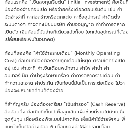
ก้อนแรกคือ “เงินลงทุนเริ่มต้น” (Initial Investment) คือเงินที่
น้องต้องจ่ายก่อนเปิด หรือจ่ายครั้งเดียวตอนเริ่มต้น เช่น ค่า
มัดจำเช่าที่ ค่าก่อสร้างหรือตกแต่ง ค่าซื้ออุปกรณ์ ค่าติดตั้ง
ระบบต่างๆ ค่าจดทะเบียนบริษัท ค่าขออนุญาต ค่าทำการตลาด
เปิดตัว เงินก้อนนี้มันจ่ายทีเดียวแล้วก็จบ (ยกเว้นอุปกรณ์ที่ต้อง
เปลี่ยนหรือเพิ่มในอนาคต)
ก้อนที่สองคือ “ค่าใช้จ่ายรายเดือน” (Monthly Operating
Cost) คือเงินที่น้องต้องจ่ายทุกเดือนไม่หยุด ตราบใดที่ยังเปิด
อยู่ เช่น ค่าเช่าที่ ค่าเงินเดือนพนักงาน ค่าไฟ ค่าน้ำ ค่า
อินเทอร์เน็ต ค่าบำรุงรักษาเครื่อง ค่าการตลาดรายเดือน ค่า
ทำความสะอาด ค่าประกัน เงินก้อนนี้มันเป็นภาระต่อเนื่อง ไม่ว่า
น้องจะมีสมาชิกกี่คนก็ต้องจ่าย
ที่สำคัญครับ น้องต้องเตรียม “เงินสำรอง” (Cash Reserve)
อีกก้อนนึง คือเงินที่เก็บไว้เผื่อฉุกเฉิน เผื่อช่วงที่รายได้ยังไม่ถึง
จุดคุ้มทุน เผื่อเครื่องพังแบบไม่คาดคิด เผื่อมีค่าใช้จ่ายพิเศษ พี่
แนะนำเก็บไว้อย่างน้อย 6 เดือนของค่าใช้จ่ายรายเดือน