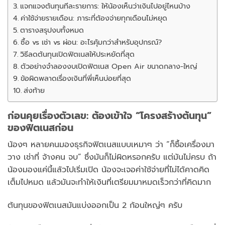
แจกแจงต้นทุนทีละรายการ: ให้น้องเห็นว่าเงินไปอยู่ไหนบ้าง
ค่าใช้จ่ายรายเดือน: ภาระที่ต้องจ่ายทุกเดือนไม่หยุด
ตารางสรุปงบทั้งหมด
ซื้อ vs เช่า vs ผ่อน: อะไรคุ้มกว่าสำหรับอุปกรณ์?
วิธีลดต้นทุนเปิดฟิตเนสให้ประหยัดที่สุด
ตัวอย่างจำลองงบเปิดฟิตเนส Open Air ขนาดกลาง-ใหญ่
ข้อผิดพลาดเรื่องเงินที่พี่เห็นบ่อยที่สุด
ส่งท้าย
ก่อนคุยเรื่องตัวเลข: ต้องเข้าใจ “โครงสร้างต้นทุน”
ของฟิตเนสก่อน
น้องๆ หลายคนมองธุรกิจฟิตเนสแบบเหมาๆ ว่า “ก็ซื้อเครื่องมา
วาง เช่าที่ จ้างคน จบ” ซึ่งมันก็ไม่ผิดหรอกครับ แต่มันไม่ครบ ถ้า
น้องมองแค่นี้แล้วไปเริ่มเปิด น้องจะเจอค่าใช้จ่ายที่ไม่ได้คาดคิด
เต็มไปหมด แล้วมันจะทำให้เงินที่เตรียมมาหมดเร็วกว่าที่คิดมาก
ต้นทุนของฟิตเนสมันแบ่งออกเป็น 2 ก้อนใหญ่ๆ ครับ