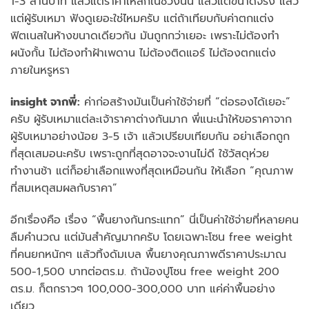
1-3 ล้านบาท แล้วแต่ราคาเหล็กในช่วงนั้น แล้วแต่ขนาดจริง แล้ว
แต่ผู้รับเหมา ฟังดูเยอะใช่ไหมครับ แต่ถ้าเทียบกับค่าตกแต่ง
ฟิตเนสในห้างขนาดเดียวกัน มันถูกกว่าเยอะ เพราะไม่ต้องทำ
ผนังกั้น ไม่ต้องทำฝ้าเพดาน ไม่ต้องติดแอร์ ไม่ต้องตกแต่ง
ภายในหรูหรา
insight จากพี่:
ค่าก่อสร้างมันเป็นค่าใช้จ่ายที่ “ต่อรองได้เยอะ”
ครับ ผู้รับเหมาแต่ละเจ้าราคาต่างกันมาก พี่แนะนำให้ขอราคาจาก
ผู้รับเหมาอย่างน้อย 3-5 เจ้า แล้วเปรียบเทียบกัน อย่าเลือกถูก
ที่สุดเสมอนะครับ เพราะถูกที่สุดอาจจะงานไม่ดี ใช้วัสดุห่วย
ทำงานช้า แต่ก็อย่าเลือกแพงที่สุดเหมือนกัน ให้เลือก “คุณภาพ
ที่สมเหตุสมผลกับราคา”
อีกเรื่องคือ เรื่อง “พื้นยางกันกระแทก” นี่เป็นค่าใช้จ่ายที่หลายคน
ลืมคำนวณ แต่มันสำคัญมากครับ โดยเฉพาะโซน free weight
ที่คนยกหนักๆ แล้วทิ้งดัมเบล พื้นยางคุณภาพดีราคาประมาณ
500-1,500 บาทต่อตร.ม. ถ้าน้องปูโซน free weight 200
ตร.ม. ก็ตกราวๆ 100,000-300,000 บาท แค่ค่าพื้นอย่าง
เดียว