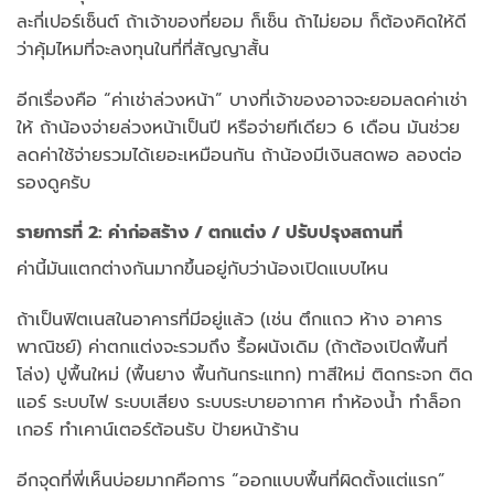
ละกี่เปอร์เซ็นต์ ถ้าเจ้าของที่ยอม ก็เซ็น ถ้าไม่ยอม ก็ต้องคิดให้ดี
ว่าคุ้มไหมที่จะลงทุนในที่ที่สัญญาสั้น
อีกเรื่องคือ “ค่าเช่าล่วงหน้า” บางที่เจ้าของอาจจะยอมลดค่าเช่า
ให้ ถ้าน้องจ่ายล่วงหน้าเป็นปี หรือจ่ายทีเดียว 6 เดือน มันช่วย
ลดค่าใช้จ่ายรวมได้เยอะเหมือนกัน ถ้าน้องมีเงินสดพอ ลองต่อ
รองดูครับ
รายการที่ 2: ค่าก่อสร้าง / ตกแต่ง / ปรับปรุงสถานที่
ค่านี้มันแตกต่างกันมากขึ้นอยู่กับว่าน้องเปิดแบบไหน
ถ้าเป็นฟิตเนสในอาคารที่มีอยู่แล้ว (เช่น ตึกแถว ห้าง อาคาร
พาณิชย์) ค่าตกแต่งจะรวมถึง รื้อผนังเดิม (ถ้าต้องเปิดพื้นที่
โล่ง) ปูพื้นใหม่ (พื้นยาง พื้นกันกระแทก) ทาสีใหม่ ติดกระจก ติด
แอร์ ระบบไฟ ระบบเสียง ระบบระบายอากาศ ทำห้องน้ำ ทำล็อก
เกอร์ ทำเคาน์เตอร์ต้อนรับ ป้ายหน้าร้าน
อีกจุดที่พี่เห็นบ่อยมากคือการ “ออกแบบพื้นที่ผิดตั้งแต่แรก”