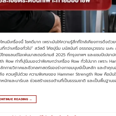
นมีเครื่องนี้ โชคดีมาก เพราะมันให้ความรู้สึกที่ใกล้เคียงการดึงด้วย
ี่กว่าเครื่องทั่วไป” สวัสดี โค้ชปุนิ่ม มนัสนันท์ อรรถอนุวรรณ นะคะ
มป์ไทยแลนด์โอเพ่นมาสเตอร์เกมส์ 2025 ที่กรุงเทพฯ และแชมป์เปยาปค
th Row ท่าที่ปุนิ่มมองว่าพิเศษกว่าเครื่อง Row ทั่วไปมาก เพราะ 
ลักกายวิภาคและชีวกลศาสตร์ของร่างกายมนุษย์เป็นหลัก และถ้าคุณอ
กหลัง ควบคู่ไปด้วย ความพิเศษของ Hammer Strength Row คือมันใ
นักและบาร์เบล ช่วยสร้างแรงต้านที่เป็นธรรมชาติ และเป็นพื้นฐานข
ONTINUE READING
→