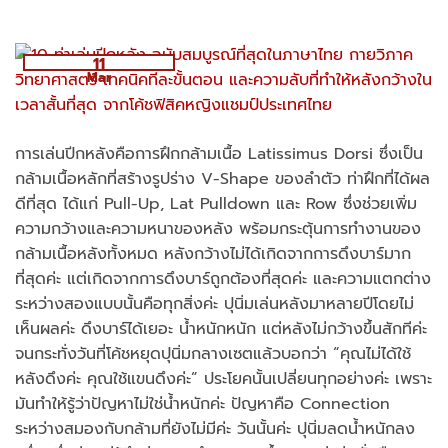
11
Mar
การเล่นปีกหลังคือการฝึกกล้ามเนื้อ Latissimus Dorsi ซึ่งเป็น
กล้ามเนื้อหลักที่สร้างรูปร่าง V-Shape ของลำตัว ท่าฝึกที่ได้ผล
ดีที่สุด ได้แก่ Pull-Up, Lat Pulldown และ Row ซึ่งช่วยเพิ่ม
ความกว้างและความหนาของหลัง พร้อมกระตุ้นการทำงานของ
กล้ามเนื้อหลังทั้งหมด หลังกว้างไม่ได้เกิดจากการดึงบาร์มาก
ที่สุดค่ะ แต่เกิดจากการดึงบาร์ถูกต้องที่สุดค่ะ และความแตกต่าง
ระหว่างสองแบบนั้นคือทุกสิ่งค่ะ ปุนิ่มเล่นหลังมาหลายปีโดยไม่
เห็นผลค่ะ ดึงบาร์ได้เยอะ น้ำหนักหนัก แต่หลังไม่กว้างขึ้นสักทีค่ะ
จนกระทั่งวันที่โค้ชหยุดปุนิ่มกลางเซตแล้วบอกว่า “คุณไม่ได้ใช้
หลังดึงค่ะ คุณใช้แขนดึงค่ะ” ประโยคนั้นเปลี่ยนทุกอย่างค่ะ เพราะ
มันทำให้รู้ว่าปัญหาไม่ใช่น้ำหนักค่ะ ปัญหาคือ Connection
ระหว่างสมองกับกล้ามที่ยังไม่มีค่ะ วันนั้นค่ะ ปุนิ่มลดน้ำหนักลง