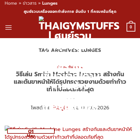
Home
»
ข่าวสาร
»
Lunges
Skip
ศูนย์รวมเครื่องออกกำลังกาย อันดับ 1 ที่ครบครันที่สุด
to
content
0
TAG ARCHIVES:
LUNGES
ท่าออกกำลังกาย
วิธีเล่น Smith Machine Lunges สร้างก้น
และต้นขาหน้าให้ได้รูปทรงสวยงามด้วยท่าก้าว
เท้าที่ปลอดภัยที่สุด
โพสต์โดย
โค้ชปูนิ่ม
เมื่อ 01/05/2026
01
May