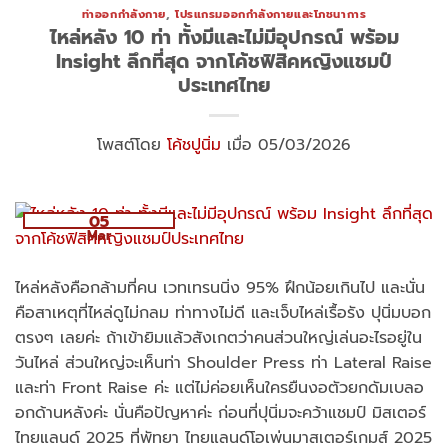
ท่าออกกำลังกาย
,
โปรแกรมออกกำลังกายและโภชนาการ
ไหล่หลัง 10 ท่า ทั้งมีและไม่มีอุปกรณ์ พร้อม
Insight ลึกที่สุด จากโค้ชฟิสิคหญิงแชมป์
ประเทศไทย
โพสต์โดย
โค้ชปูนิ่ม
เมื่อ 05/03/2026
05
Mar
ไหล่หลังคือกล้ามที่คน เวทเทรนนิ่ง 95% ฝึกน้อยเกินไป และนั่น
คือสาเหตุที่ไหล่ดูไม่กลม ท่าทางไม่ดี และเจ็บไหล่เรื้อรัง ปุนิ่มบอก
ตรงๆ เลยค่ะ ถ้าเข้ายิมแล้วสังเกตว่าคนส่วนใหญ่เล่นอะไรอยู่ใน
วันไหล่ ส่วนใหญ่จะเห็นท่า Shoulder Press ท่า Lateral Raise
และท่า Front Raise ค่ะ แต่ไม่ค่อยเห็นใครยืนงอตัวยกดัมเบลอ
อกด้านหลังค่ะ นั่นคือปัญหาค่ะ ก่อนที่ปุนิ่มจะคว้าแชมป์ มิสเตอร์
ไทยแลนด์ 2025 ที่พัทยา ไทยแลนด์โอเพ่นมาสเตอร์เกมส์ 2025