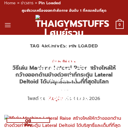
Home
»
ข่าวสาร
»
Pin Loaded
Skip
ศูนย์รวมเครื่องออกกำลังกาย อันดับ 1 ที่ครบครันที่สุด
to
content
0
TAG ARCHIVES:
PIN LOADED
ท่าออกกำลังกาย
วิธีเล่น Machine Lateral Raise สร้างไหล่ให้
กว้างออกด้านข้างด้วยท่าที่กระตุ้น Lateral
Deltoid ได้บริสุทธิ์และเต็มที่ที่สุดในโลก
โพสต์โดย
โค้ชปูนิ่ม
เมื่อ 08/05/2026
08
May