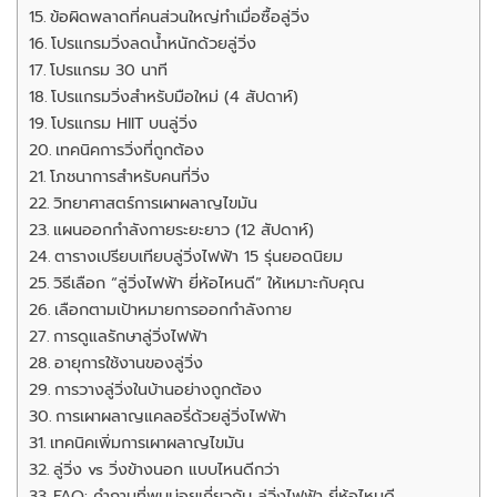
ข้อผิดพลาดที่คนส่วนใหญ่ทำเมื่อซื้อลู่วิ่ง
โปรแกรมวิ่งลดน้ำหนักด้วยลู่วิ่ง
โปรแกรม 30 นาที
โปรแกรมวิ่งสำหรับมือใหม่ (4 สัปดาห์)
โปรแกรม HIIT บนลู่วิ่ง
เทคนิคการวิ่งที่ถูกต้อง
โภชนาการสำหรับคนที่วิ่ง
วิทยาศาสตร์การเผาผลาญไขมัน
แผนออกกำลังกายระยะยาว (12 สัปดาห์)
ตารางเปรียบเทียบลู่วิ่งไฟฟ้า 15 รุ่นยอดนิยม
วิธีเลือก “ลู่วิ่งไฟฟ้า ยี่ห้อไหนดี” ให้เหมาะกับคุณ
เลือกตามเป้าหมายการออกกำลังกาย
การดูแลรักษาลู่วิ่งไฟฟ้า
อายุการใช้งานของลู่วิ่ง
การวางลู่วิ่งในบ้านอย่างถูกต้อง
การเผาผลาญแคลอรี่ด้วยลู่วิ่งไฟฟ้า
เทคนิคเพิ่มการเผาผลาญไขมัน
ลู่วิ่ง vs วิ่งข้างนอก แบบไหนดีกว่า
FAQ: คำถามที่พบบ่อยเกี่ยวกับ ลู่วิ่งไฟฟ้า ยี่ห้อไหนดี