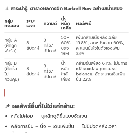
📊 สาระน่ารู้: ตารางผลการฝึก Barbell Row อย่างสม่ำเสมอ
น้ำ
กลุ่ม
ระยะ
ความถี่
หนัก
ผลลัพธ์
ทดลอง
เวลา
เฉลี่ย
50–
เพิ่มกล้ามเนื้อหลังเฉลี่ย
กลุ่ม A
3
8
60%
19.8%, ลดหลังค่อม 60%,
(ฝึกถูก
ครั้ง/
สัปดาห์
ของ
คะแนนมั่นใจในตัวเองเพิ่ม
ฟอร์ม)
สัปดาห์
1RM
33%
กลุ่ม B
น้ำ
กล้ามขึ้นเพียง 6.1%, ไม่มีการ
3
(ฝึกเร็ว
8
หนัก
เปลี่ยนแปลง postural
ครั้ง/
ไม่
สัปดาห์
ใกล้
balance, อัตราบาดเจ็บเพิ่ม
สัปดาห์
ควบคุม)
เคียง
ขึ้น 22%
📌 ผลลัพธ์อื่นที่ไม่ใช่แค่กล้าม:
หลังไม่ค่อม → บุคลิกดูดีขึ้นแบบชัดเจน
พลังการยืน – นั่ง – เดินเพิ่มขึ้น → ไม่มีปวดหลังเวลา