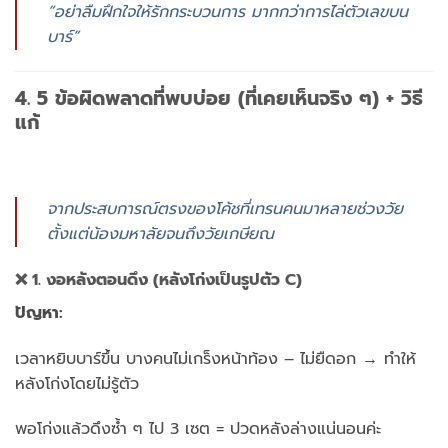
“อย่าลืมฝึกใจให้รักกระบวนการ มากกว่าการไล่ตัวเลขบน
บาร์”
4. 5 ข้อผิดพลาดที่พบบ่อย (ที่เคยเห็นจริง ๆ) + วิธี
แก้
จากประสบการณ์ตรงของโค้ชที่เทรนคนมาหลายช่วงวัย
ตั้งแต่น้องมหาลัยจนถึงวัยเกษียณ
❌ 1. งอหลังตอนดึง (หลังโก่งเป็นรูปตัว C)
ปัญหา:
เวลาหยิบบาร์ขึ้น บางคนไม่เกร็งหน้าท้อง – ไม่ยืดอก → ทำให้
หลังโก่งโดยไม่รู้ตัว
พอโก่งแล้วดึงซ้ำ ๆ ไป 3 เซต = ปวดหลังล่างแน่นอนค่ะ