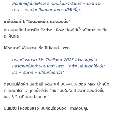
สิ่งที่โค้ชปุนิ่มใช้ฝึกจริง ก่อนขึ้นเวทีฟิตเนส – เวทีเพาะ
กาย – และก่อนวิ่งลงสนามเทรลที่ชันที่สุด
เคล็ดลับที่ 1: “ไม่ต้องหนัก…แต่ต้องนิ่ง”
หลายคนคิดว่าการฝึก Barbell Row ต้องใส่น้ำหนักเยอะ ๆ ถึง
จะเห็นผล
โค้ชอยากให้ลืมความเชื่อนี้ไปเลยค่ะ เพราะ…
บนเวทีประกวด Mr. Thailand 2025 โค้ชชนะคู่แข่ง
หลายคนที่มีกล้ามหนากว่า เพราะ “กล้ามหลังของโค้ชมัน
ชัด – สมดุล – มีไลน์ที่นิ่งกว่า”
ตอนนั้นโค้ชฝึก Barbell Row แค่ 30–40% ของ Max น้ำหนัก
ที่เคยยกได้ แต่ทุกครั้งที่ดึง โค้ช “นับในใจ 3 วินาทีตอนดึงขึ้น
และ 3 วินาทีตอนปล่อยลง”
มันไม่ใช่เรื่องของแรง มันคือเรื่องของ “การควบคุม”