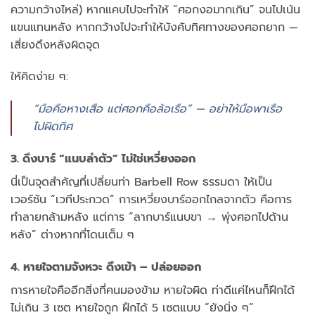
ความกว้างไหล่) หากแคบไปจะทำให้ “ศอกงอมากเกิน” จนไปเน้น
แขนแทนหลัง หากกว้างไปจะทำให้บังคับทิศทางของศอกยาก —
เสี่ยงดึงหลังผิดจุด
ให้คิดง่าย ๆ:
“มือคือหางเสือ แต่ศอกคือล้อเรือ” — อย่าให้มือพาเรือ
ไปผิดทิศ
3. ดึงบาร์ “แนบลำตัว” ไม่ใช่เหวี่ยงออก
นี่เป็นจุดสำคัญที่เปลี่ยนท่า Barbell Row ธรรมดา ให้เป็น
เวอร์ชัน “เวทีประกวด” การเหวี่ยงบาร์ออกไกลจากตัว คือการ
ทำลายกล้ามหลัง แต่การ “ลากบาร์แนบขา → พุ่งศอกไปด้าน
หลัง” ต่างหากที่โดนเต็ม ๆ
4. หายใจตามจังหวะ ดึงเข้า – ปล่อยออก
การหายใจคืออีกสิ่งที่คนมองข้าม หายใจผิด ท่าดีแค่ไหนก็ฝึกได้
ไม่เกิน 3 เซต หายใจถูก ฝึกได้ 5 เซตแบบ “ยังนิ่ง ๆ”