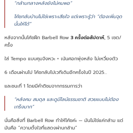
“กล้ามกลางหลังยังไม่คมพอ”
โค้ชกลับบ้านไม่ใช่เพราะเสียใจ แต่เพราะรู้ว่า “ต้องเพิ่มจุด
นั้นให้ได้”
หลังจากนั้นโค้ชฝึก Barbell Row
3 ครั้งต่อสัปดาห์
, 5 เซต/
ครั้ง
ใส่ Tempo แบบคุมจังหวะ + เน้นศอกพุ่งหลัง ไม่เหวี่ยงตัว
6 เดือนผ่านไป โค้ชกลับไปเวทีเดิมอีกครั้งในปี 2025…
และชนะที่ 1 โดยมีคำติชมจากกรรมการว่า
“หลังคม สมดุล และดูมีไลน์ธรรมชาติ สวยแบบไม่ต้อง
เกร็งมาก”
นั่นคือสิ่งที่ Barbell Row ทำให้โค้ชค่ะ — มันไม่ใช่แค่กล้าม แต่
มันคือ “ความตั้งใจที่แสดงผ่านกล้าม”