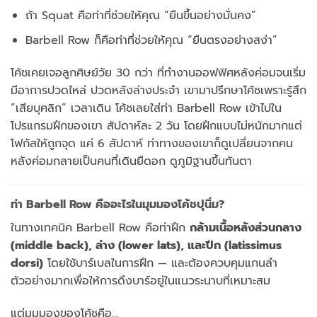
ถ้า Squat คือท่าที่ช่วยให้คุณ “ยืนขึ้นอย่างมั่นคง”
Barbell Row ก็คือท่าที่ช่วยให้คุณ “ยืนตรงอย่างสง่า”
โค้ชเคยเจอลูกศิษย์วัย 30 กว่า ที่ทำงานออฟฟิศหลังค่อมจนเริ่ม
มีอาการปวดไหล่ ปวดหลังล่างประจำ เขามาปรึกษาโค้ชเพราะรู้สึก
“เสียบุคลิก” เวลาเดิน โค้ชเลยใส่ท่า Barbell Row เข้าไปใน
โปรแกรมฝึกของเขา สัปดาห์ละ 2 วัน โดยฝึกแบบไม่หนักมากแต่
โฟกัสให้ถูกจุด แค่ 6 สัปดาห์ ท่าทางของเขาก็ดูเปลี่ยนจากคน
หลังค่อมกลายเป็นคนที่เดินยืดอก ดูภูมิฐานขึ้นทันตา
ท่า Barbell Row คืออะไรในมุมมองโค้ชปุนิ่ม?
ในทางเทคนิค Barbell Row คือท่าฝึก
กล้ามเนื้อหลังส่วนกลาง
(middle back), ล่าง (lower lats), และปีก (latissimus
dorsi)
โดยใช้บาร์เบลในการฝึก — และต้องควบคุมแกนลำ
ตัวอย่างมากเพื่อให้การดึงบาร์อยู่ในแนวระนาบที่เหมาะสม
แต่มุมมองของโค้ชคือ…