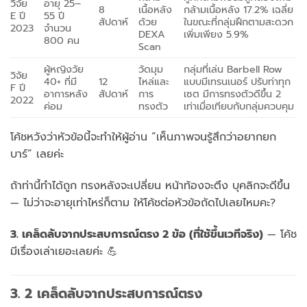
วิจัย
อายุ 25–
8
เนื้อหลัง
กล้ามเนื้อหลัง 17.2% เฉลี่ย
E ปี
55 ปี
สัปดาห์
ด้วย
ในขณะที่กลุ่มฝึกตามสะดวก
2023
จำนวน
DEXA
เพิ่มเพียง 5.9%
800 คน
Scan
ผู้หญิงวัย
วัดมุม
กลุ่มที่เล่น Barbell Row
วิจัย
40+ ที่มี
12
ไหล่และ
แบบมีเทรนเนอร์ ปรับท่าทุก
F ปี
อาการหลัง
สัปดาห์
การ
เซต มีการทรงตัวดีขึ้น 2
2022
ค่อม
ทรงตัว
เท่าเมื่อเทียบกับกลุ่มควบคุม
โค้ชหวังว่าหัวข้อนี้จะทำให้ผู้อ่าน “เห็นภาพจนรู้สึกว่าอยากยก
บาร์” เลยค่ะ
ถ้าท่านี้ทำได้ถูก ทรงหลังจะเปลี่ยน หน้าท้องจะตึง บุคลิกจะดีขึ้น
— ไม่ว่าจะอายุเท่าไหร่ก็ตาม ให้โค้ชต่อหัวข้อถัดไปเลยไหมคะ?
3. เคล็ดลับจากประสบการณ์ตรง 2 ข้อ (ที่ใช้ขึ้นเวทีจริง)
— โค้ช
มีเรื่องเล่าเยอะเลยค่ะ 💪
3. 2 เคล็ดลับจากประสบการณ์ตรง