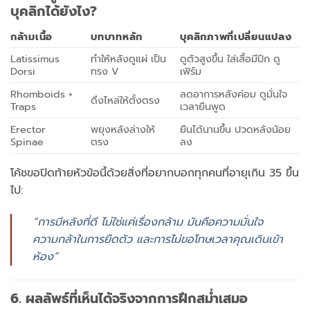
บุคลิกได้ยังไง?
กล้ามเนื้อ
บทบาทหลัก
บุคลิกภาพที่เปลี่ยนแปลง
Latissimus
ทำให้หลังดูแผ่ เป็น
ดูตัวสูงขึ้น ใส่เสื้อมีปีก ดู
Dorsi
ทรง V
เฟิร์ม
Rhomboids +
ลดอาการหลังค่อม ดูมั่นใจ
ดึงไหล่ให้ตั้งตรง
Traps
เวลายืนพูด
Erector
พยุงหลังล่างให้
ยืนได้นานขึ้น ปวดหลังน้อย
Spinae
ตรง
ลง
โค้ชขอปิดท้ายหัวข้อนี้ด้วยสิ่งที่อยากบอกทุกคนที่อายุเกิน 35 ขึ้น
ไป:
“การมีหลังที่ดี ไม่ใช่แค่เรื่องกล้าม มันคือความมั่นใจ
ความกล้าในการยืดตัว และการไม่ขอโทษเวลาคุณเดินเข้า
ห้อง”
6. ผลลัพธ์ที่เห็นได้จริงจากการฝึกสม่ำเสมอ