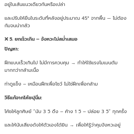
อยู่ในเส้นแนวเดียวกันหรือเปล่า
และปรับให้ยืนในระดับที่หลังอยู่ประมาณ 45° จากพื้น — ไม่ต้อง
ก้มจนน่ากลัว
❌ 5. ยกเร็วเกิน – จังหวะไม่สม่ำเสมอ
ปัญหา:
ฝึกแบบเร็วเกินไป ไม่มีการควบคุม → ทำให้ใช้แรงโมเมนตัม
มากกว่ากล้ามเนื้อ
ท่าดูแข็ง – เหมือนฝึกเพื่อโชว์ ไม่ใช่ฝึกเพื่อกล้าม
วิธีแก้จากโค้ชปุนิ่ม:
โค้ชให้ลูกศิษย์ “นับ 3 วิ ดึง – ค้าง 1 วิ – ปล่อย 3 วิ” ทุกครั้ง
และให้นับเสียงดังให้ตัวเองได้ยิน → เพื่อให้รู้ว่าคุมจังหวะอยู่