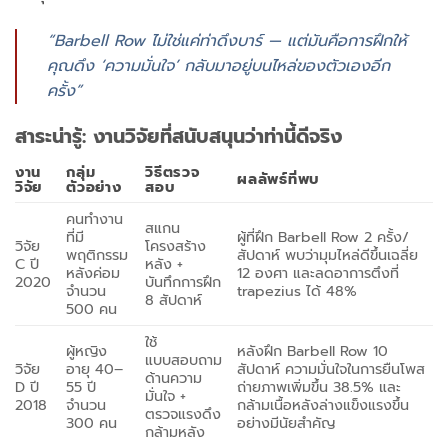
“Barbell Row ไม่ใช่แค่ท่าดึงบาร์ — แต่มันคือการฝึกให้
คุณดึง ‘ความมั่นใจ’ กลับมาอยู่บนไหล่ของตัวเองอีก
ครั้ง”
สาระน่ารู้: งานวิจัยที่สนับสนุนว่าท่านี้ดีจริง
งาน
กลุ่ม
วิธีตรวจ
ผลลัพธ์ที่พบ
วิจัย
ตัวอย่าง
สอบ
คนทำงาน
สแกน
ที่มี
ผู้ที่ฝึก Barbell Row 2 ครั้ง/
วิจัย
โครงสร้าง
พฤติกรรม
สัปดาห์ พบว่ามุมไหล่ดีขึ้นเฉลี่ย
C ปี
หลัง +
หลังค่อม
12 องศา และลดอาการตึงที่
2020
บันทึกการฝึก
จำนวน
trapezius ได้ 48%
8 สัปดาห์
500 คน
ใช้
ผู้หญิง
หลังฝึก Barbell Row 10
แบบสอบถาม
วิจัย
อายุ 40–
สัปดาห์ ความมั่นใจในการยืนโพส
ด้านความ
D ปี
55 ปี
ถ่ายภาพเพิ่มขึ้น 38.5% และ
มั่นใจ +
2018
จำนวน
กล้ามเนื้อหลังล่างแข็งแรงขึ้น
ตรวจแรงดึง
300 คน
อย่างมีนัยสำคัญ
กล้ามหลัง