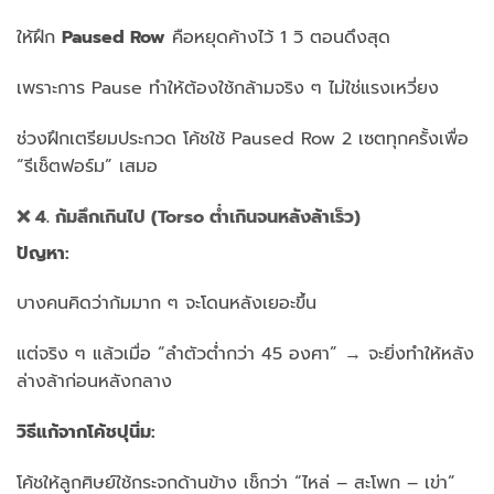
ให้ฝึก
Paused Row
คือหยุดค้างไว้ 1 วิ ตอนดึงสุด
เพราะการ Pause ทำให้ต้องใช้กล้ามจริง ๆ ไม่ใช่แรงเหวี่ยง
ช่วงฝึกเตรียมประกวด โค้ชใช้ Paused Row 2 เซตทุกครั้งเพื่อ
“รีเช็ตฟอร์ม” เสมอ
❌ 4. ก้มลึกเกินไป (Torso ต่ำเกินจนหลังล้าเร็ว)
ปัญหา:
บางคนคิดว่าก้มมาก ๆ จะโดนหลังเยอะขึ้น
แต่จริง ๆ แล้วเมื่อ “ลำตัวต่ำกว่า 45 องศา” → จะยิ่งทำให้หลัง
ล่างล้าก่อนหลังกลาง
วิธีแก้จากโค้ชปุนิ่ม:
โค้ชให้ลูกศิษย์ใช้กระจกด้านข้าง เช็กว่า “ไหล่ – สะโพก – เข่า”