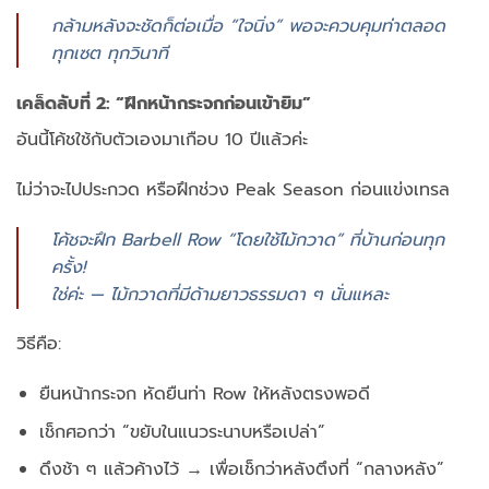
กล้ามหลังจะชัดก็ต่อเมื่อ “ใจนิ่ง” พอจะควบคุมท่าตลอด
ทุกเซต ทุกวินาที
เคล็ดลับที่ 2: “ฝึกหน้ากระจกก่อนเข้ายิม”
อันนี้โค้ชใช้กับตัวเองมาเกือบ 10 ปีแล้วค่ะ
ไม่ว่าจะไปประกวด หรือฝึกช่วง Peak Season ก่อนแข่งเทรล
โค้ชจะฝึก Barbell Row “โดยใช้ไม้กวาด” ที่บ้านก่อนทุก
ครั้ง!
ใช่ค่ะ — ไม้กวาดที่มีด้ามยาวธรรมดา ๆ นั่นแหละ
วิธีคือ:
ยืนหน้ากระจก หัดยืนท่า Row ให้หลังตรงพอดี
เช็กศอกว่า “ขยับในแนวระนาบหรือเปล่า”
ดึงช้า ๆ แล้วค้างไว้ → เพื่อเช็กว่าหลังตึงที่ “กลางหลัง”