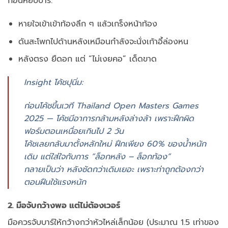
ก่อนหยิบบาร์:
หายใจเข้าเข้าท้องลึก ๆ แล้วเกร็งหน้าท้อง
ดันสะโพกไปด้านหลังเหมือนกำลังจะนั่งเก้าอี้ล่องหน
หลังตรง ยืดอก แต่ “ไม่เงยคอ” เด็ดขาด
Insight โค้ชปุนิ่ม:
ก่อนโค้ชขึ้นเวที Thailand Open Masters Games
2025 — โค้ชมีอาการกล้ามหลังล่างล้า เพราะฝึกผิด
ฟอร์มตอนเหนื่อยเกินไป 2 วัน
โค้ชเลยกลับมาตั้งหลักใหม่ ฝึกเพียง 60% ของน้ำหนัก
เดิม แต่ใส่ใจกับการ “ล็อกหลัง – ล็อกท้อง”
กลายเป็นว่า หลังชัดกว่าเดิมเยอะ เพราะท่าถูกต้องกว่า
ตอนฝืนใช้แรงหนัก
2. มือจับกว้างพอ แต่ไม่ต้องเวอร์
มือควรจับบาร์ให้กว้างกว่าหัวไหล่เล็กน้อย (ประมาณ 1.5 เท่าของ