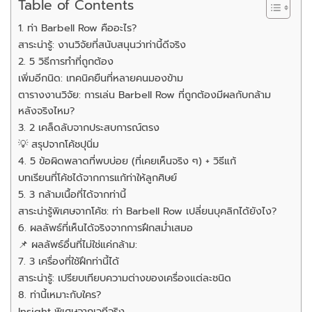
Table of Contents
1. ท่า Barbell Row คืออะไร?
สาระน่ารู้: งานวิจัยที่สนับสนุนว่าท่านี้ดีจริง
2. 5 วิธีการทำที่ถูกต้อง
เพิ่มอีกนิด: เทคนิคยืนที่หลายคนมองข้าม
ตารางงานวิจัย: การเล่น Barbell Row ที่ถูกต้องมีผลกับกล้าม
หลังจริงไหม?
3. 2 เคล็ดลับจากประสบการณ์ตรง
💡 สรุปจากโค้ชปุนิ่ม
4. 5 ข้อผิดพลาดที่พบบ่อย (ที่เคยเห็นจริง ๆ) + วิธีแก้
บทเรียนที่โค้ชได้จากการแก้ท่าให้ลูกศิษย์
5. 3 กล้ามเนื้อที่ได้จากท่านี้
สาระน่ารู้พิเศษจากโค้ช: ท่า Barbell Row เปลี่ยนบุคลิกได้ยังไง?
6. ผลลัพธ์ที่เห็นได้จริงจากการฝึกสม่ำเสมอ
📌 ผลลัพธ์อื่นที่ไม่ใช่แค่กล้าม:
7. 3 เครื่องที่ใช้ฝึกท่านี้ได้
สาระน่ารู้: เปรียบเทียบความต่างของเครื่องแต่ละชนิด
8. ท่านี้เหมาะกับใคร?
Insight พิเศษจากเวทีจริง