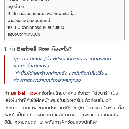
สรุปสั้น ๆ:
9. ฝึกท่านี้ร่วมกับอะไร เพื่อเห็นผลเร็วที่สุด
งานวิจัยที่สนับสนุนสูตรนี้:
10. Tip จากเวทีจริง & สนามแข่ง
สรุปจบจากโค้ชปุนิ่ม
1. ท่า Barbell Row คืออะไร?
มุมมองจากโค้ชปุนิ่ม ผู้ประกวดเพาะกายระดับประเทศ
และนักวิ่งสายเทรล
“ท่านี้ไม่ได้แค่สร้างกล้ามหลัง แต่มันคือท่าที่เปลี่ยน
ท่วงท่าของความมั่นใจของคนทุกวัย”
ท่า
Barbell Row
หรือที่คนไทยบางคนเรียกว่า “ดึงบาร์” เป็น
หนึ่งในท่าที่โค้ชใช้ฝึกสม่ำเสมอในช่วงเตรียมตัวก่อนขึ้นเวที
ประกวด โดยเฉพาะตอนประกวดฟิสิคหญิง ที่การโชว์ “กล้ามเนื้อ
หลัง” เป็นสิ่งที่กรรมการดูละเอียดมาก — เพราะมันบ่งบอกถึง
วินัย ความสมดุล และพลังการฝึกซ้อมของนักกีฬา