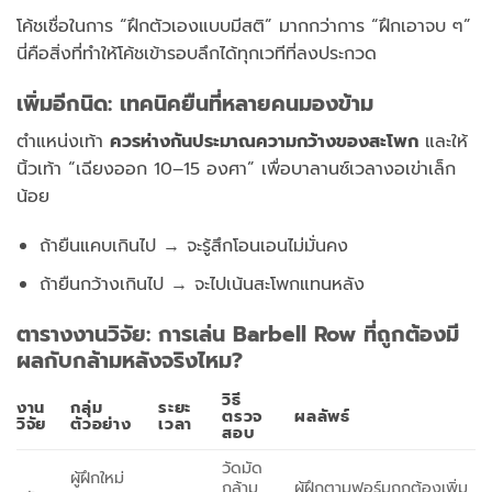
โค้ชเชื่อในการ “ฝึกตัวเองแบบมีสติ” มากกว่าการ “ฝึกเอาจบ ๆ”
นี่คือสิ่งที่ทำให้โค้ชเข้ารอบลึกได้ทุกเวทีที่ลงประกวด
เพิ่มอีกนิด: เทคนิคยืนที่หลายคนมองข้าม
ตำแหน่งเท้า
ควรห่างกันประมาณความกว้างของสะโพก
และให้
นิ้วเท้า “เฉียงออก 10–15 องศา” เพื่อบาลานซ์เวลางอเข่าเล็ก
น้อย
ถ้ายืนแคบเกินไป → จะรู้สึกโอนเอนไม่มั่นคง
ถ้ายืนกว้างเกินไป → จะไปเน้นสะโพกแทนหลัง
ตารางงานวิจัย: การเล่น Barbell Row ที่ถูกต้องมี
ผลกับกล้ามหลังจริงไหม?
วิธี
งาน
กลุ่ม
ระยะ
ตรวจ
ผลลัพธ์
วิจัย
ตัวอย่าง
เวลา
สอบ
วัดมัด
ผู้ฝึกใหม่
กล้าม
ผู้ฝึกตามฟอร์มถูกต้องเพิ่ม