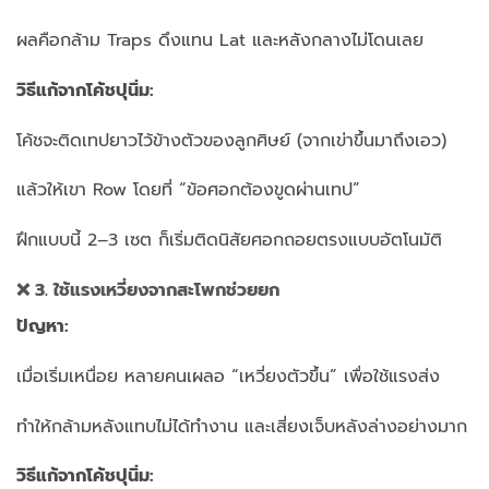
ผลคือกล้าม Traps ดึงแทน Lat และหลังกลางไม่โดนเลย
วิธีแก้จากโค้ชปุนิ่ม:
โค้ชจะติดเทปยาวไว้ข้างตัวของลูกศิษย์ (จากเข่าขึ้นมาถึงเอว)
แล้วให้เขา Row โดยที่ “ข้อศอกต้องขูดผ่านเทป”
ฝึกแบบนี้ 2–3 เซต ก็เริ่มติดนิสัยศอกถอยตรงแบบอัตโนมัติ
❌ 3. ใช้แรงเหวี่ยงจากสะโพกช่วยยก
ปัญหา:
เมื่อเริ่มเหนื่อย หลายคนเผลอ “เหวี่ยงตัวขึ้น” เพื่อใช้แรงส่ง
ทำให้กล้ามหลังแทบไม่ได้ทำงาน และเสี่ยงเจ็บหลังล่างอย่างมาก
วิธีแก้จากโค้ชปุนิ่ม: