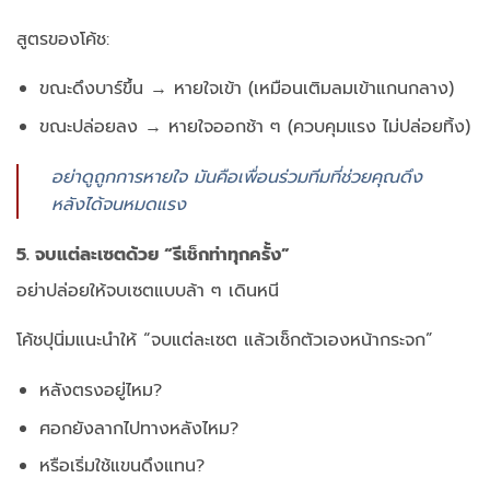
สูตรของโค้ช:
ขณะดึงบาร์ขึ้น → หายใจเข้า (เหมือนเติมลมเข้าแกนกลาง)
ขณะปล่อยลง → หายใจออกช้า ๆ (ควบคุมแรง ไม่ปล่อยทิ้ง)
อย่าดูถูกการหายใจ มันคือเพื่อนร่วมทีมที่ช่วยคุณดึง
หลังได้จนหมดแรง
5. จบแต่ละเซตด้วย “รีเช็กท่าทุกครั้ง”
อย่าปล่อยให้จบเซตแบบล้า ๆ เดินหนี
โค้ชปุนิ่มแนะนำให้ “จบแต่ละเซต แล้วเช็กตัวเองหน้ากระจก”
หลังตรงอยู่ไหม?
ศอกยังลากไปทางหลังไหม?
หรือเริ่มใช้แขนดึงแทน?