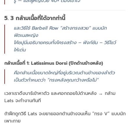
รู้ — และผู้หญิงวัย 40+ ต้องเข้าใจ
5. 3 กล้ามเนื้อที่ได้จากท่านี้
และวิธีใช้ Barbell Row “สร้างทรงสวย” แบบนัก
ฟิตเนสหญิง
โค้ชปุนิ่มอธิบายครบทั้งโครงสร้าง – ฟังก์ชัน – วิธีโชว์
ให้เด่น
กล้ามเนื้อที่ 1:
Latissimus Dorsi
(ปีกด้านข้างหลัง)
คือกล้ามเนื้อขนาดใหญ่ที่อยู่บริเวณด้านข้างของลำตัว
เป็นตัวกำหนดว่า “ทรงหลังคุณกว้างหรือไม่”
เวลาเราดึงบาร์เข้าหาตัว และศอกถอยไปด้านหลัง → กล้าม
Lats จะทำงานทันที
ถ้าฝึกถูกวิธี Lats จะขยายออกด้านข้างจนเห็น “ทรง V” แบบนัก
เพาะกาย