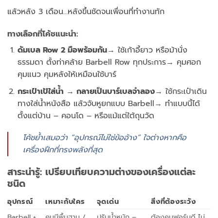
แล้วหลัง 3 เดือน…หลังขึ้นชัดจนเพื่อนที่ทำงานทัก
ทางเลือกที่โค้ชแนะนำ:
ดัมเบล Row 2 มือพร้อมกัน
→ ใช้เก้าอี้ยาว หรือม้านั่ง
ธรรมดา ตั้งท่าคล้าย Barbell Row ทุกประการ→ คุมศอก
คุมแนว คุมหลังให้เหมือนใช้บาร์
กระเป๋าเป้ใส่น้ำ → กลายเป็นบาร์เบลจำลอง
→ ใช้กระเป๋าเดิน
ทางใส่น้ำหนังสือ แล้วจับหูยกแบบ Barbell→ ทำแบบนี้ได้
ตั้งแต่บ้าน – คอนโด – หรือแม้แต่ใต้ถุนวัด
โค้ชย้ำเสมอว่า “อุปกรณ์ไม่ใช่ข้ออ้าง” ใจต่างหากคือ
เครื่องฝึกที่ทรงพลังที่สุด
สาระน่ารู้: เปรียบเทียบความต่างของเครื่องแต่ละ
ชนิด
อุปกรณ์
เหมาะกับใคร
จุดเด่น
สิ่งที่ต้องระวัง
Barbell +
คนมีพื้นฐาน /
ปรับน้ำหนัก –
ต้องคุมฟอร์มดี ไม่