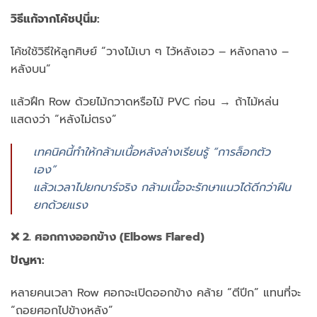
วิธีแก้จากโค้ชปุนิ่ม:
โค้ชใช้วิธีให้ลูกศิษย์ “วางไม้เบา ๆ ไว้หลังเอว – หลังกลาง –
หลังบน”
แล้วฝึก Row ด้วยไม้กวาดหรือไม้ PVC ก่อน → ถ้าไม้หล่น
แสดงว่า “หลังไม่ตรง”
เทคนิคนี้ทำให้กล้ามเนื้อหลังล่างเรียนรู้ “การล็อกตัว
เอง”
แล้วเวลาไปยกบาร์จริง กล้ามเนื้อจะรักษาแนวได้ดีกว่าฝืน
ยกด้วยแรง
❌ 2. ศอกกางออกข้าง (Elbows Flared)
ปัญหา:
หลายคนเวลา Row ศอกจะเปิดออกข้าง คล้าย “ตีปีก” แทนที่จะ
“ถอยศอกไปข้างหลัง”