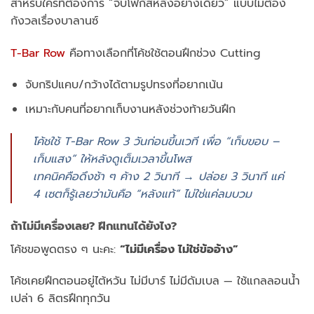
สำหรับใครที่ต้องการ “จับโฟกัสหลังอย่างเดียว” แบบไม่ต้อง
กังวลเรื่องบาลานซ์
T-Bar Row
คือทางเลือกที่โค้ชใช้ตอนฝึกช่วง Cutting
จับกริปแคบ/กว้างได้ตามรูปทรงที่อยากเน้น
เหมาะกับคนที่อยากเก็บงานหลังช่วงท้ายวันฝึก
โค้ชใช้ T-Bar Row 3 วันก่อนขึ้นเวที เพื่อ “เก็บขอบ –
เก็บแสง” ให้หลังดูเต็มเวลาขึ้นโพส
เทคนิคคือดึงช้า ๆ ค้าง 2 วินาที → ปล่อย 3 วินาที แค่
4 เซตก็รู้เลยว่ามันคือ “หลังแท้” ไม่ใช่แค่ลมบวม
ถ้าไม่มีเครื่องเลย? ฝึกแทนได้ยังไง?
โค้ชขอพูดตรง ๆ นะคะ:
“ไม่มีเครื่อง ไม่ใช่ข้ออ้าง”
โค้ชเคยฝึกตอนอยู่ไต้หวัน ไม่มีบาร์ ไม่มีดัมเบล — ใช้แกลลอนน้ำ
เปล่า 6 ลิตรฝึกทุกวัน