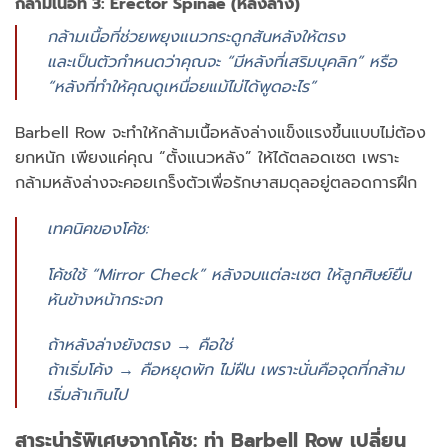
กล้ามเนื้อที่ 3:
Erector Spinae (หลังล่าง)
กล้ามเนื้อที่ช่วยพยุงแนวกระดูกสันหลังให้ตรง
และเป็นตัวกำหนดว่าคุณจะ “มีหลังที่เสริมบุคลิก” หรือ
“หลังที่ทำให้คุณดูเหนื่อยแม้ไม่ได้พูดอะไร”
Barbell Row จะทำให้กล้ามเนื้อหลังล่างแข็งแรงขึ้นแบบไม่ต้อง
ยกหนัก เพียงแค่คุณ “ตั้งแนวหลัง” ให้ได้ตลอดเซต เพราะ
กล้ามหลังล่างจะคอยเกร็งตัวเพื่อรักษาสมดุลอยู่ตลอดการฝึก
เทคนิคของโค้ช:
โค้ชใช้ “Mirror Check” หลังจบแต่ละเซต ให้ลูกศิษย์ยืน
หันข้างหน้ากระจก
ถ้าหลังล่างยังตรง → คือใช่
ถ้าเริ่มโค้ง → คือหยุดพัก ไม่ฝืน เพราะนั่นคือจุดที่กล้าม
เริ่มล้าเกินไป
สาระน่ารู้พิเศษจากโค้ช: ท่า Barbell Row เปลี่ยน