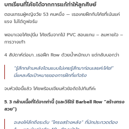
บทเรียนที่โค้ชได้จากการแก้ท่าให้ลูกศิษย์
ตอนเทรนผู้หญิงวัย 53 คนหนึ่ง — เธอเคยฝึกกับโค้ชที่เน้นแค่
แรง ไม่ได้ดูฟอร์ม
พอมาเจอโค้ชปุนิ่ม โค้ชเริ่มจากไม้ PVC สอนแกน – ลมหายใจ –
การวางเท้า
4 สัปดาห์ต่อมา…เธอฝึก Row ด้วยน้ำหนักเบา แต่กลับบอกว่า
“รู้สึกกล้ามหลังโดนแบบไม่เคยรู้สึกมาก่อนเลยค่ะโค้ช!”
นี่แหละคือเป้าหมายของการฝึกที่แท้จริง
จบหัวข้อนี้แล้ว โค้ชพร้อมเขียนหัวข้อถัดไปทันทีค่ะ
5. 3 กล้ามเนื้อที่ได้จากท่านี้ (และวิธีใช้ Barbell Row “สร้างทรง
สวย”)
จะลงให้ลึกถึงระดับ “โครงสร้างหลัง” ที่นักประกวดต้อง