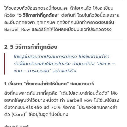
โค้ชขอจบหัวข้อแรกตรงนี้ก่อนนะคะ ถ้าโอเคแล้ว โค้ชจะเขียน
หัวข้อ
“5 วิธีการทำที่ถูกต้อง”
ต่อทันที โดยในหัวข้อนี้จะลงราย
ละเอียดทุกองศา ทุกเทคนิค ทุกข้อที่คนมักทำพลาดตอนเล่น
Barbell Row และวิธีฝึกให้ได้ผลเหมือนบนเวทีประกวดจริง
2. 5 วิธีการทำที่ถูกต้อง
โค้ชปุนิ่มสอนจากประสบการณ์ตรง ไม่ใช่แค่ตามตำรา
ท่านี้ฝึกกล้ามหลังให้สวยได้จริง ถ้าคุณเข้าใจ “จังหวะ –
แกน – การควบคุม” อย่างแท้จริง
1. เริ่มจาก “ตั้งแกนลำตัวให้มั่นคง” ก่อนแตะบาร์
สิ่งที่คนพลาดกันมากที่สุดคือ “เดินไปแตะบาร์ก่อนตั้งตัว” โค้ช
อยากให้คุณจำไว้อย่างหนึ่งว่า ท่า Barbell Row ไม่ใช่แค่ใช้แรง
ดึงจากแขนหรือหลัง แต่ 70% คือการ “ประคองแกนกลางลำ
ตัว (Core)” ให้อยู่ในจุดที่นิ่งมั่นคง