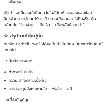
จริงไหม
โค้ชทำแบบนี้ก่อนเข้ายิมทุกวันในสัปดาห์แรกของรอบซ้อม
ฝึกหน้ากระจกวันละ 10 นาที กลายเป็นว่าเวลาไปฝึกจริง มัด
กล้ามมัน “โดนง่าย – เห็นเร็ว – เสียพลังน้อยกว่า”
💡 สรุปจากโค้ชปุนิ่ม
การฝึก Barbell Row ให้ได้ผล ไม่จำเป็นต้อง “แบกบาร์หนัก ๆ”
เสมอไป
แต่มันต้องมาจาก:
ท่าทางที่แม่นยำ
ความเข้าใจกล้ามเนื้อที่ใช้
การควบคุมจังหวะหายใจ – ฟอร์ม – สติ
และที่สำคัญที่สุด…