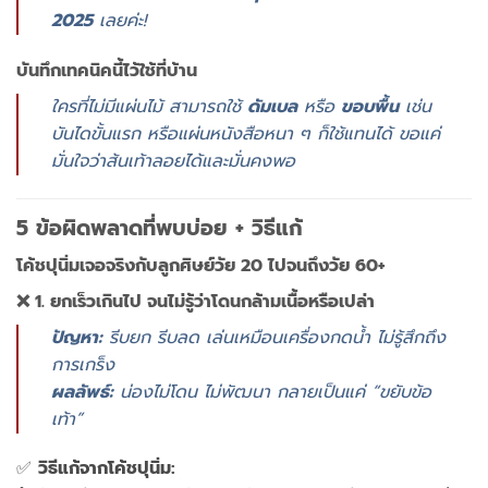
2025
เลย
ค่ะ!
บันทึก
เทคนิค
นี้
ไว้
ใช้
ที่
บ้าน
ใคร
ที่
ไม่มี
แผ่น
ไม้
สามารถ
ใช้
ดัมเบล
หรือ
ขอบ
พื้น
เช่น
บันได
ขั้น
แรก
หรือ
แผ่น
หนังสือ
หนา
ๆ
ก็
ใช้
แทน
ได้
ขอ
แค่
มั่นใจ
ว่า
ส้น
เท้า
ลอย
ได้
และ
มั่นคง
พอ
5
ข้อ
ผิด
พลาด
ที่
พบ
บ่อย +
วิธี
แก้
โค้ช
ปุ
นิ่ม
เจอ
จริง
กับ
ลูก
ศิษย์
วัย
20
ไป
จนถึง
วัย
60+
❌
1.
ยก
เร็ว
เกิน
ไป
จน
ไม่รู้
ว่า
โดน
กล้าม
เนื้อ
หรือ
เปล่า
ปัญหา:
รีบ
ยก
รีบ
ลด
เล่น
เหมือน
เครื่อง
กด
น้ำ
ไม่รู้
สึก
ถึง
การ
เกร็ง
ผลลัพธ์:
น่อง
ไม่
โดน
ไม่
พัฒนา
กลาย
เป็น
แค่ “
ขยับ
ข้อ
เท้า”
✅
วิธี
แก้
จาก
โค้ช
ปุ
นิ่ม: