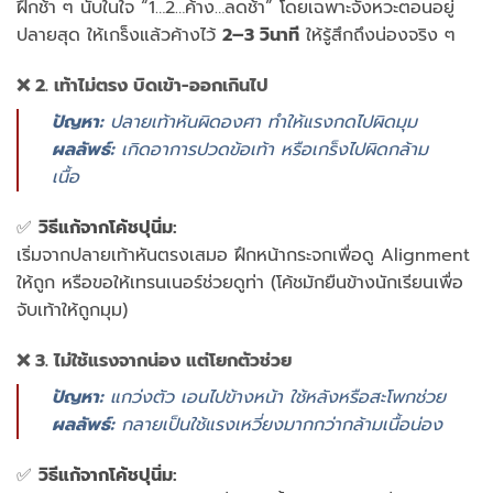
ฝึก
ช้า
ๆ
นับ
ใน
ใจ “
1…
2…
ค้าง…
ลด
ช้า”
โดย
เฉพาะ
จังหวะ
ตอน
อยู่
ปลาย
สุด
ให้
เกร็ง
แล้ว
ค้าง
ไว้
2–
3
วินาที
ให้
รู้สึก
ถึง
น่อง
จริง
ๆ
❌
2.
เท้า
ไม่
ตรง
บิด
เข้า-
ออก
เกิน
ไป
ปัญหา:
ปลาย
เท้า
หัน
ผิด
องศา
ทำให้
แรง
กด
ไป
ผิด
มุม
ผลลัพธ์:
เกิด
อาการ
ปวด
ข้อ
เท้า
หรือ
เกร็ง
ไป
ผิด
กล้าม
เนื้อ
✅
วิธี
แก้
จาก
โค้ช
ปุ
นิ่ม:
เริ่ม
จาก
ปลาย
เท้า
หัน
ตรง
เสมอ
ฝึก
หน้า
กระจก
เพื่อ
ดู
Alignment
ให้
ถูก
หรือ
ขอ
ให้
เทรนเนอร์
ช่วย
ดู
ท่า (
โค้ช
มัก
ยืน
ข้าง
นักเรียน
เพื่อ
จับ
เท้า
ให้
ถูก
มุม)
❌
3.
ไม่
ใช้
แรง
จาก
น่อง
แต่
โยก
ตัว
ช่วย
ปัญหา:
แกว่ง
ตัว
เอน
ไป
ข้าง
หน้า
ใช้
หลัง
หรือ
สะโพก
ช่วย
ผลลัพธ์:
กลาย
เป็น
ใช้
แรง
เหวี่ยง
มากกว่า
กล้าม
เนื้อ
น่อง
✅
วิธี
แก้
จาก
โค้ช
ปุ
นิ่ม: