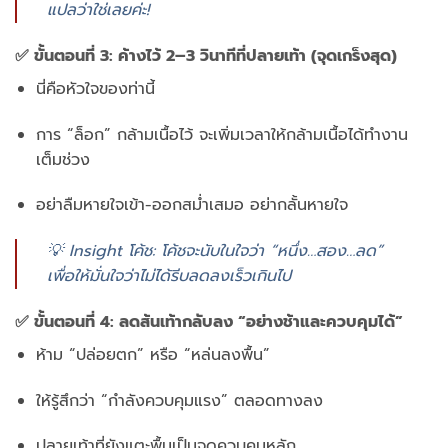
แปล
ว่า
ใช่
เลย
ค่ะ!
✅
ขั้น
ตอน
ที่
3:
ค้าง
ไว้
2–
3
วินาที
ที่
ปลาย
เท้า (
จุด
เกร็ง
สุด)
นี่
คือ
หัวใจ
ของ
ท่า
นี้
การ “
ล็อก”
กล้าม
เนื้อ
ไว้
จะ
เพิ่ม
เวลา
ให้
กล้าม
เนื้อ
ได้
ทำงาน
เต็ม
ช่วง
อย่า
ลืม
หายใจ
เข้า-
ออก
สม่ำเสมอ
อย่า
กลั้น
หายใจ
💡
Insight
โค้ช:
โค้ช
จะ
นับ
ใน
ใจ
ว่า “
หนึ่ง…
สอง…
ลด”
เพื่อ
ให้
มั่นใจ
ว่า
ไม่
ได้
รีบ
ลด
ลง
เร็ว
เกิน
ไป
✅
ขั้น
ตอน
ที่
4:
ลด
ส้น
เท้า
กลับ
ลง “
อย่าง
ช้า
และ
ควบคุม
ได้”
ห้าม “
ปล่อย
ตก”
หรือ “
หล่น
ลงพื้น”
ให้
รู้สึก
ว่า “
กำลัง
ควบคุม
แรง”
ตลอด
ทาง
ลง
ปลาย
เท้า
ที่
ยัง
แตะ
พื้น
เป็น
จุด
ควบคุม
หลัก