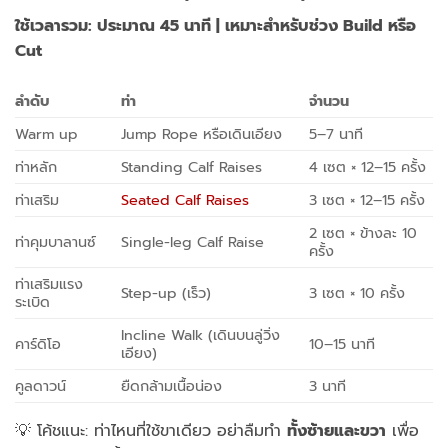
ใช้เวลารวม: ประมาณ
45 นาที | เหมาะสำหรับช่วง Build หรือ
Cut
ลำดับ
ท่า
จำนวน
Warm up
Jump Rope หรือเดินเอียง
5–7 นาที
ท่าหลัก
Standing Calf Raises
4 เซต × 12–15 ครั้ง
ท่าเสริม
Seated Calf Raises
3 เซต × 12–15 ครั้ง
2 เซต × ข้างละ 10
ท่าคุมบาลานซ์
Single-leg Calf Raise
ครั้ง
ท่าเสริมแรง
Step-up (เร็ว)
3 เซต × 10 ครั้ง
ระเบิด
Incline Walk (เดินบนลู่วิ่ง
คาร์ดิโอ
10–15 นาที
เอียง)
คูลดาวน์
ยืดกล้ามเนื้อน่อง
3 นาที
💡 โค้ชแนะ: ท่าไหนที่ใช้ขาเดียว อย่าลืมทำ
ทั้งซ้ายและขวา
เพื่อ