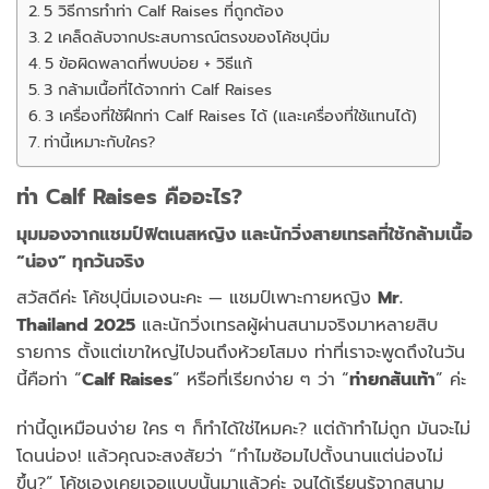
5 วิธีการทำท่า Calf Raises ที่ถูกต้อง
2 เคล็ดลับจากประสบการณ์ตรงของโค้ชปุนิ่ม
5 ข้อผิดพลาดที่พบบ่อย + วิธีแก้
3 กล้ามเนื้อที่ได้จากท่า Calf Raises
3 เครื่องที่ใช้ฝึกท่า Calf Raises ได้ (และเครื่องที่ใช้แทนได้)
ท่านี้เหมาะกับใคร?
ท่า
Calf
Raises
คือ
อะไร?
มุม
มอง
จาก
แชมป์
ฟิตเนส
หญิง
และ
นัก
วิ่ง
สาย
เทรล
ที่
ใช้
กล้าม
เนื้อ
“
น่อง”
ทุก
วัน
จริง
สวัสดี
ค่ะ
โค้ช
ปุ
นิ่ม
เอง
นะ
คะ —
แชมป์
เพาะ
กาย
หญิง
Mr.
Thailand
2025
และ
นัก
วิ่ง
เทรล
ผู้
ผ่าน
สนาม
จริง
มา
หลาย
สิบ
รายการ
ตั้งแต่
เขา
ใหญ่
ไป
จนถึง
ห้วย
โสม
ง
ท่า
ที่
เรา
จะ
พูด
ถึง
ใน
วัน
นี้
คือ
ท่า “
Calf
Raises
”
หรือ
ที่
เรียก
ง่าย
ๆ
ว่า “
ท่า
ยก
ส้น
เท้า
”
ค่ะ
ท่า
นี้
ดู
เหมือน
ง่าย
ใคร
ๆ
ก็
ทำได้
ใช่
ไหม
คะ?
แต่
ถ้า
ทำ
ไม่
ถูก
มัน
จะ
ไม่
โดน
น่อง!
แล้ว
คุณ
จะ
สงสัย
ว่า “
ทำไม
ซ้อม
ไป
ตั้ง
นาน
แต่
น่อง
ไม่
ขึ้น?”
โค้ช
เอง
เคย
เจอ
แบบ
นั้น
มา
แล้ว
ค่ะ
จน
ได้
เรียน
รู้
จาก
สนาม