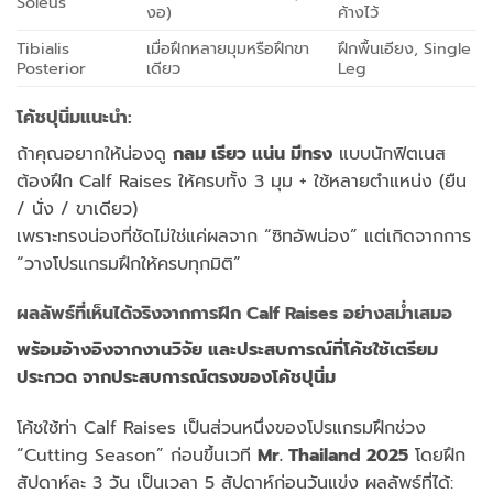
Soleus
งอ)
ค้างไว้
Tibialis
เมื่อฝึกหลายมุมหรือฝึกขา
ฝึกพื้นเอียง, Single
Posterior
เดียว
Leg
โค้ชปุนิ่มแนะนำ:
ถ้าคุณอยากให้น่องดู
กลม เรียว แน่น มีทรง
แบบนักฟิตเนส
ต้องฝึก Calf Raises ให้ครบทั้ง 3 มุม + ใช้หลายตำแหน่ง (ยืน
/ นั่ง / ขาเดียว)
เพราะทรงน่องที่ชัดไม่ใช่แค่ผลจาก “ซิทอัพน่อง” แต่เกิดจากการ
“วางโปรแกรมฝึกให้ครบทุกมิติ”
ผลลัพธ์ที่เห็นได้จริงจากการฝึก
Calf Raises อย่างสม่ำเสมอ
พร้อมอ้างอิงจากงานวิจัย และประสบการณ์ที่โค้ชใช้เตรียม
ประกวด จากประสบการณ์ตรงของโค้ชปุนิ่ม
โค้ชใช้ท่า Calf Raises เป็นส่วนหนึ่งของโปรแกรมฝึกช่วง
“Cutting Season” ก่อนขึ้นเวที
Mr. Thailand 2025
โดยฝึก
สัปดาห์ละ 3 วัน เป็นเวลา 5 สัปดาห์ก่อนวันแข่ง ผลลัพธ์ที่ได้: