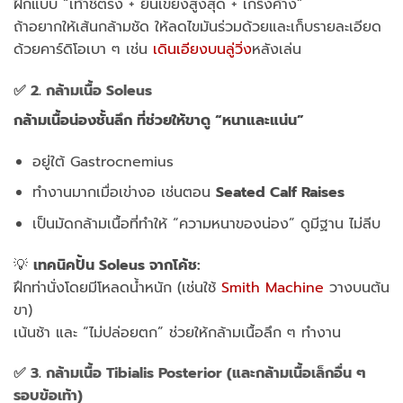
ฝึกแบบ “เท้าชี้ตรง + ยืนเขย่งสูงสุด + เกร็งค้าง”
ถ้าอยากให้เส้นกล้ามชัด ให้ลดไขมันร่วมด้วยและเก็บรายละเอียด
ด้วยคาร์ดิโอเบา ๆ เช่น
เดินเอียงบนลู่วิ่ง
หลังเล่น
✅
2. กล้ามเนื้อ Soleus
กล้ามเนื้อน่องชั้นลึก ที่ช่วยให้ขาดู “หนาและแน่น”
อยู่ใต้ Gastrocnemius
ทำงานมากเมื่อเข่างอ เช่นตอน
Seated Calf Raises
เป็นมัดกล้ามเนื้อที่ทำให้ “ความหนาของน่อง” ดูมีฐาน ไม่ลีบ
💡
เทคนิคปั้น Soleus จากโค้ช:
ฝึกท่านั่งโดยมีโหลดน้ำหนัก (เช่นใช้
Smith Machine
วางบนต้น
ขา)
เน้นช้า และ “ไม่ปล่อยตก” ช่วยให้กล้ามเนื้อลึก ๆ ทำงาน
✅
3. กล้ามเนื้อ Tibialis Posterior (และกล้ามเนื้อเล็กอื่น ๆ
รอบข้อเท้า)