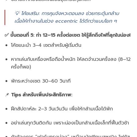
💡
โค้ช
เสริม:
การ
คุม
จังหวะ
ตอน
ลง
ช่วย
กระตุ้น
กล้าม
เนื้อ
ให้
ทำงาน
ใน
ช่วง
eccentric
ได้
ดี
กว่า
แบบ
โยก
ๆ
✅
ขั้น
ตอน
ที่
5:
ทำ
12–
15
ครั้ง
ต่อ
เซต
ให้
รู้สึก
ถึง
ไฟ
ที่
ลุก
ใน
น่อง!
โค้ช
แนะนำ
3–
4
เซต
สำหรับ
ผู้
เริ่ม
ต้น
หาก
เล่น
กับ
เครื่อง
หรือ
ถือ
น้ำ
หนัก
ให้
ลด
จำนวน
ครั้ง
ลง (
8–
12
ครั้ง
ก็
พอ)
พัก
ระหว่าง
เซต
30–
60
วินาที
📌
Tips
สำหรับ
เพิ่ม
ประสิทธิภาพ:
ฝึก
สัปดาห์
ละ
2–
3
วัน
เว้น
วัน
เพื่อ
ให้
กล้าม
เนื้อ
ได้
พัก
อย่า
เล่น
ทุก
วัน
ติด
กัน
เพราะ
น่อง
เป็น
กล้าม
เนื้อ
เล็ก
ที่
ฟื้น
ตัว
ช้า
ถ้า
ต้องการ “
ฟอร์ม
ทรง
น่อง”
เหมือน
นัก
ฟิตเนส
หญิง
โฟกัส