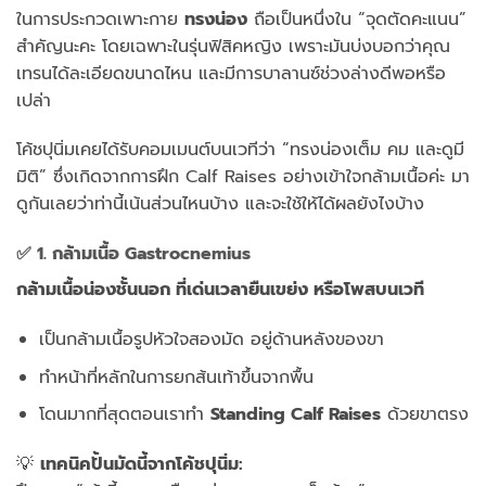
ในการประกวดเพาะกาย
ทรงน่อง
ถือเป็นหนึ่งใน “จุดตัดคะแนน”
สำคัญนะคะ โดยเฉพาะในรุ่นฟิสิคหญิง เพราะมันบ่งบอกว่าคุณ
เทรนได้ละเอียดขนาดไหน และมีการบาลานซ์ช่วงล่างดีพอหรือ
เปล่า
โค้ชปุนิ่มเคยได้รับคอมเมนต์บนเวทีว่า “ทรงน่องเต็ม คม และดูมี
มิติ” ซึ่งเกิดจากการฝึก Calf Raises อย่างเข้าใจกล้ามเนื้อค่ะ มา
ดูกันเลยว่าท่านี้เน้นส่วนไหนบ้าง และจะใช้ให้ได้ผลยังไงบ้าง
✅
1. กล้ามเนื้อ Gastrocnemius
กล้ามเนื้อน่องชั้นนอก ที่เด่นเวลายืนเขย่ง หรือโพสบนเวที
เป็นกล้ามเนื้อรูปหัวใจสองมัด อยู่ด้านหลังของขา
ทำหน้าที่หลักในการยกส้นเท้าขึ้นจากพื้น
โดนมากที่สุดตอนเราทำ
Standing Calf Raises
ด้วยขาตรง
💡
เทคนิคปั้นมัดนี้จากโค้ชปุนิ่ม: