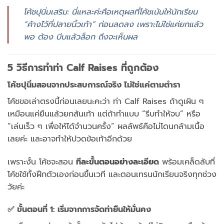
โค้ช
ปุ
นิ่ม
เสริม:
นี่
แหละ
ค่ะ
คือ
เหตุผล
ที่
โค้ช
เน้น
ให้
นักเรียน
“
ค้าง
ไว้
ที่
ปลาย
นิ้ว
เท้า”
ก่อน
ลด
ลง
เพราะ
ไม่ใช่
แค่
ยก
แล้ว
พอ
ต้อง
บีบ
แล้ว
ล็อก
ถึง
จะ
เห็น
ผล
5
วิธี
การ
ทำท่า
Calf
Raises
ที่
ถูก
ต้อง
โค้ช
ปุ
นิ่ม
สอน
จาก
ประสบการณ์
จริง
ไม่ใช่
แค่
ตาม
ตำรา
โค้ช
ขอ
เล่า
ตรง
นี้
ก่อน
เลย
นะ
คะ
ว่า
ท่า
Calf
Raises
ถ้า
ดู
เผิน
ๆ
เหมือน
แค่
ยืน
แล้ว
ยก
ส้น
เท้า
แต่
ถ้า
ทำ
แบบ “
รีบ
ทำให้
จบ”
หรือ
“
เล่น
เร็ว
ๆ
เพื่อ
ให้
ได้
จำนวน
ครั้ง”
ผลลัพธ์
คือ
ไม่
โดน
กล้าม
เนื้อ
เลย
ค่ะ
และ
อาจ
ทำให้
ปวด
ข้อ
เท้า
อีก
ด้วย
เพราะ
งั้น
โค้ช
จะ
สอน
ที
ละ
ขั้น
ตอน
อย่าง
ละเอียด
พร้อม
เคล็ด
ลับ
ที่
โค้ช
ใช้
ทั้ง
ฝึก
ตัว
เอง
ก่อน
ขึ้น
เวที
และ
ตอน
เทรน
นักเรียน
จริง
ทุก
ช่วง
วัย
ค่ะ
✅
ขั้น
ตอน
ที่
1:
เริ่ม
จาก
การ
จัด
ท่า
ยืน
ให้
มั่นคง