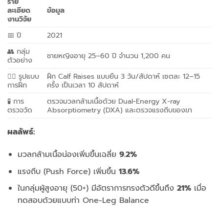
ราย
ละเอียด
ข้อมูล
งานวิจัย
📅 ปี
2021
👥 กลุ่ม
ชายหญิงอายุ 25–60 ปี จำนวน 1,200 คน
ตัวอย่าง
🏋️‍♀️ รูปแบบ
ฝึก Calf Raises แบบยืน 3 วัน/สัปดาห์ เซตละ 12–15
การฝึก
ครั้ง เป็นเวลา 10 สัปดาห์
🧪 การ
ตรวจมวลกล้ามเนื้อด้วย Dual-Energy X-ray
ตรวจวัด
Absorptiometry (DXA) และตรวจแรงถีบของขา
ผลลัพธ์:
มวลกล้ามเนื้อน่องเพิ่มขึ้นเฉลี่ย
9.2%
แรงถีบ (Push Force) เพิ่มขึ้น
13.6%
ในกลุ่มผู้สูงอายุ (50+) มีอัตราการทรงตัวดีขึ้นถึง
21%
เมื่อ
ทดสอบด้วยแบบท่า One-Leg Balance