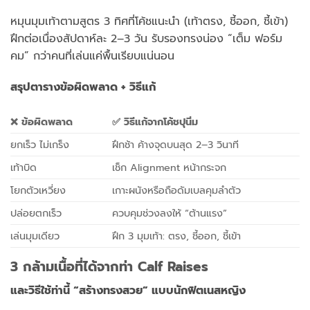
หมุนมุมเท้าตามสูตร 3 ทิศที่โค้ชแนะนำ (เท้าตรง, ชี้ออก, ชี้เข้า)
ฝึกต่อเนื่องสัปดาห์ละ 2–3 วัน รับรองทรงน่อง “เต็ม ฟอร์ม
คม” กว่าคนที่เล่นแค่พื้นเรียบแน่นอน
สรุปตารางข้อผิดพลาด + วิธีแก้
❌
ข้อผิดพลาด
✅
วิธีแก้จากโค้ชปุนิ่ม
ยกเร็ว ไม่เกร็ง
ฝึกช้า ค้างจุดบนสุด 2–3 วินาที
เท้าบิด
เช็ก Alignment หน้ากระจก
โยกตัวเหวี่ยง
เกาะผนังหรือถือดัมเบลคุมลำตัว
ปล่อยตกเร็ว
ควบคุมช่วงลงให้ “ต้านแรง”
เล่นมุมเดียว
ฝึก 3 มุมเท้า: ตรง, ชี้ออก, ชี้เข้า
3 กล้ามเนื้อที่ได้จากท่า Calf Raises
และวิธีใช้ท่านี้ “สร้างทรงสวย” แบบนักฟิตเนสหญิง