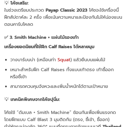
💡
โค้ชเสริม:
ในช่วงเตรียมประกวด
Payap Classic 2023
โค้ชจะใช้เครื่องนี้
ฝึกสัปดาห์ละ 2 ครั้ง เพื่อเน้นความหนาและป้องกันไม่ให้น่องแบน
ตอนคาร์บโหลด
✅
3. Smith Machine + แผ่นไม้รองเท้า
เครื่องยอดนิยมที่ใช้ฝึก
Calf Raises ได้หลายมุม
วางบาร์บนบ่า (เหมือนท่า
Squat
) แล้วยืนบนแผ่นไม้
เหมาะสำหรับฝึก Calf Raises ทั้งแบบเท้าตรง เท้าชี้ออก
หรือชี้เข้า
สามารถควบคุมจังหวะและเพิ่มน้ำหนักได้ตามเป้าหมาย
💡
เทคนิคพิเศษจากโค้ชปุนิ่ม:
โค้ชใช้ “ดัมเบล + Smith Machine” ซ้อนกันเพื่อเพิ่มแรงกด
โดยฝึกแบบ Calf Blast 3 มุมติดกัน (ตรง, ชี้เข้า, ชี้ออก)
ทำให้ทรงน่องชัด 360° แบบที่กรรมการยังชมบนเวที
Thailand