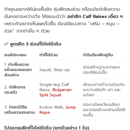
ถ้าคุณอยากให้น่องขึ้นชัด หุ่นฟิตสมส่วน หรือแม้แต่เพิ่มความ
มั่นคงขาระหว่างวิ่ง โค้ชแนะนำว่า
อย่าฝึก
Calf Raises เดี่ยว ๆ
เพราะถ้าอยากเห็นผลเร็วขึ้น ต้องใช้แนวทาง “เสริม – หนุน –
ช่วย” จากท่าอื่น ๆ ด้วย
✅
สูตรฝึก 3 ส่วนที่โค้ชใช้จริง
องค์ประกอบ
ท่าที่ใช้ร่วม
ทำไมต้องฝึกคู่กัน
1.
ท่าเพิ่มความ
ช่วยสร้างฐานรากของ
แข็งแรงของขา
Squat, Step-up
น่องให้แน่นขึ้น
ส่วนล่าง
Single-leg Calf
พัฒนาการทำงานร่วมกัน
2.
ท่าฝึกการ
Raise,
Bulgarian
ระหว่างข้อเท้า เข่า และ
ทรงตัว
Split Squat
สะโพก
เร่งการไหลเวียนเลือด
3.
ท่าคาร์ดิโอ
Incline Walk,
Jump
และช่วยสร้างกล้ามเนื้อให้
เสริมความทนทาน
Rope
คมขึ้น
โปรแกรมฝึกที่โค้ชใช้จริง (ยกตัวอย่าง
1 วัน)