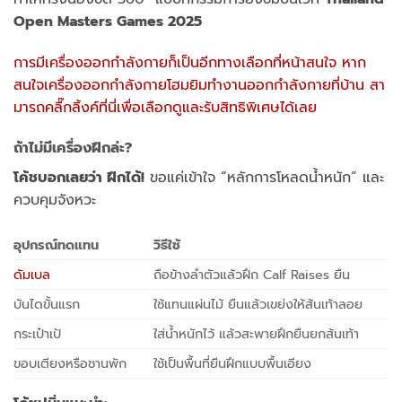
Open Masters Games 2025
การมีเครื่องออกกำลังกายก็เป็นอีกทางเลือกที่หน้าสนใจ หาก
สนใจเครื่องออกกำลังกายโฮมยิมทำงานออกกำลังกายที่บ้าน สา
มารถคลื๊กลิ้งค์ที่นี่เพื่อเลือกดูและรับสิทธิพิเศษได้เลย
ถ้าไม่มีเครื่องฝึกล่ะ
?
โค้ชบอกเลยว่า ฝึกได้!
ขอแค่เข้าใจ “หลักการโหลดน้ำหนัก” และ
ควบคุมจังหวะ
อุปกรณ์ทดแทน
วิธีใช้
ดัมเบล
ถือข้างลำตัวแล้วฝึก Calf Raises ยืน
บันไดขั้นแรก
ใช้แทนแผ่นไม้ ยืนแล้วเขย่งให้ส้นเท้าลอย
กระเป๋าเป้
ใส่น้ำหนักไว้ แล้วสะพายฝึกยืนยกส้นเท้า
ขอบเตียงหรือชานพัก
ใช้เป็นพื้นที่ยืนฝึกแบบพื้นเอียง