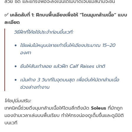
สวย
ชัด
และ
แกร่ง
พอ
จะ
ลง
เนิน
ได้
ไม่
บาด
เจ็บ
แม้
สนาม
จะ
ชัน
✅
เคล็ด
ลับ
ที่
1:
ฝึก
บน
พื้น
เอียง
เพื่อ
ให้ “
โดน
มุม
กล้าม
เนื้อ”
แบบ
ละเอียด
วิธี
ฝึก
ที่
โค้ช
ใช้
ประจำ
ก่อน
ขึ้น
เวที:
ใช้
แผ่น
ไม้
หนุน
ปลาย
เท้า
ขึ้น
ให้
เอียง
ประมาณ
15–
20
องศา
ยืน
ให้
ส้น
เท้า
ลอย
แล้ว
ฝึก
Calf
Raises
ปกติ
เน้น
ค้าง
3
วินาที
ใน
จุด
บน
สุด
เพื่อ
บีบ
ให้
มัด
กล้าม
เนื้อ
ช่วง
ล่าง
ทำงาน
โค้ช
ปุ
นิ่ม
เสริม:
เทคนิค
นี้
ช่วย
ดึง
มุม
กล้าม
เนื้อ
ให้
โดน
ลึก
ถึง
มัด
Soleus
ที่
มัก
ถูก
มอง
ข้าม
เวลา
เล่น
บน
พื้น
เรียบ
ทำให้
ทรง
น่อง
ดู
เต็ม
ขึ้น
และ
ดู
มี
มิติ
บน
เวที