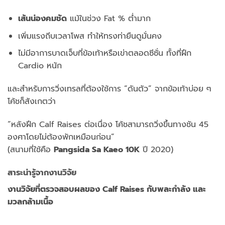
เส้นน่องคมชัด
แม้ในช่วง Fat % ต่ำมาก
เพิ่มแรงถีบเวลาโพส ทำให้ทรงท่ายืนดูมั่นคง
ไม่มีอาการบาดเจ็บที่ข้อเท้าหรือเข่าตลอดซีซั่น ทั้งที่ฝึก
Cardio หนัก
และสำหรับการวิ่งเทรลที่ต้องใช้การ “ดันตัว” จากข้อเท้าบ่อย ๆ
โค้ชก็สังเกตว่า
“หลังฝึก Calf Raises ต่อเนื่อง โค้ชสามารถวิ่งขึ้นทางชัน 45
องศาโดยไม่ต้องพักเหมือนก่อน”
(สนามที่ใช้คือ
Pangsida Sa Kaeo 10K
ปี 2020)
สาระน่ารู้จากงานวิจัย
งานวิจัยที่ตรวจสอบผลของ
Calf Raises กับพละกำลัง และ
มวลกล้ามเนื้อ