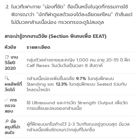
ใน
เวที
เพาะ
กาย “
น่อง
ที่
ชัด”
ถือ
เป็น
หนึ่ง
ใน
จุด
ที่
กรรมการ
ใช้
พิจารณา
ว่า “
นักกีฬา
ดูแล
ตัว
เอง
ได้
ละเอียด
แค่
ไหน”
ถ้า
ลีน
แต่
ไม่มี
มวล
กล้าม
เนื้อ
น่อง
ทรวดทรง
จะ
ดู
ไม่
สมดุล
สาระ
น่า
รู้
จาก
งาน
วิจัย (
Section
พิเศษ
เพื่อ
EEAT)
หัวข้อ
ราย
ละเอียด
📑
งาน
กลุ่ม
ตัวอย่าง
ชาย
และ
หญิง
1,000
คน
อายุ
20-
55
ปี
ฝึก
วิจัย
ปี
Calf
Raises
วัน
เว้น
วัน
เป็น
เวลา
8
สัปดาห์
2020
🔍
กล้าม
เนื้อ
น่อง
เพิ่ม
ขึ้น
เฉลี่ย
9.7%
ใน
กลุ่ม
ฝึก
แบบ
ผลลัพธ์
ที่
Standing
และ
12.3%
ใน
กลุ่ม
ฝึก
แบบ
Seated
ร่วม
กับ
วัด
ได้
โหลด
น้ำ
หนัก
✅
การ
ใช้
Ultrasound
และ
การ
วัด
Strength
Output
เพื่อ
วัด
ตรวจ
การ
เปลี่ยนแปลง
ของ
กล้าม
เนื้อ
สอบ
🔎
ข้อ
ผู้
ที่
ฝึก
แบบ
เกร็ง
ค้าง
ไว้
2-
3
วินาที
ขณะ
อยู่
จุด
บน
สุด
มี
มวล
สรุป
ที่
น่า
กล้าม
เนื้อ
เพิ่ม
ชัดเจน
กว่า
กลุ่ม
ที่
ไม่
เกร็ง
สนใจ