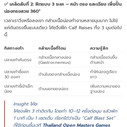
✅
เคล็ด
ลับ
ที่
2:
ฝึก
แบบ
3
ระยะ –
หน้า
ตรง
และ
เฉียง
เพื่อ
ปั้น
น่อง
ทรง
สวย
360°
เวลา
เรา
วิ่ง
หรือ
ลง
เขา
กล้าม
เนื้อ
น่อง
ทำงาน
หลาย
มุม
มาก
ไม่ใช่
แค่
ดัน
ตรง
ขึ้น
แบบ
เดียว
โค้ช
จึง
ฝึก
Calf
Raises
ทั้ง
3
มุม
ต่อ
ไป
นี้:
ทิศทาง
เท้า
กล้าม
เนื้อที่
โดน
ความ
รู้สึก
กล้าม
เนื้อ
กลาง
น่อง
กล้าม
เนื้อ
เด่น
ขึ้น
ปลาย
เท้า
หัน
ตรง
(
Gastrocnemius)
ด้าน
หน้า
ปลาย
เท้า
ชี้
ออก
ทำให้
น่อง
ดู
เรียว
ด้าน
ใน
ของ
กล้าม
เนื้อ
น่อง
30
องศา
ยาว
ปลาย
เท้า
ชี้
เข้า
เล็ก
เพิ่ม
ความ
หนา
ของ
ด้าน
นอก
ของ
น่อง
น้อย
ฐาน
น่อง
Insight
โค้ช:
โค้ช
จะ
ฝึก
3
ท่า
ติด
กัน
โดย
ทำ
10–
12
ครั้ง
ต่อ
มุม
แล้ว
พัก
1
นาที
เป็น
1
เซต
เต็ม
เรียก
ได้
ว่า
เป็น “
Calf
Blast
Set”
ที่
ใช้
ก่อน
ขึ้น
เวที
Thailand
Open
Masters
Games