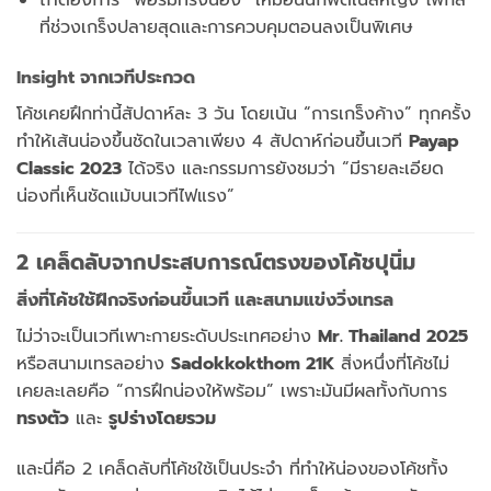
ที่
ช่วง
เกร็ง
ปลาย
สุด
และ
การ
ควบคุม
ตอน
ลง
เป็น
พิเศษ
Insight
จาก
เวที
ประกวด
โค้ช
เคย
ฝึก
ท่า
นี้
สัปดาห์
ละ
3
วัน
โดย
เน้น “
การ
เกร็ง
ค้าง”
ทุก
ครั้ง
ทำให้
เส้น
น่อง
ขึ้น
ชัด
ใน
เวลา
เพียง
4
สัปดาห์
ก่อน
ขึ้น
เวที
Payap
Classic
2023
ได้
จริง
และ
กรรมการ
ยัง
ชม
ว่า “
มี
ราย
ละเอียด
น่อง
ที่
เห็น
ชัด
แม้
บน
เวที
ไฟ
แรง”
2
เคล็ด
ลับ
จาก
ประสบการณ์
ตรง
ของ
โค้ช
ปุ
นิ่ม
สิ่ง
ที่
โค้ช
ใช้
ฝึก
จริง
ก่อน
ขึ้น
เวที
และ
สนาม
แข่ง
วิ่ง
เทรล
ไม่
ว่า
จะ
เป็น
เวที
เพาะ
กาย
ระดับ
ประเทศ
อย่าง
Mr.
Thailand
2025
หรือ
สนาม
เทร
ลอย่
าง
Sadokkokthom
21K
สิ่ง
หนึ่ง
ที่
โค้ช
ไม่
เคย
ละเลย
คือ “
การ
ฝึก
น่อง
ให้
พร้อม”
เพราะ
มัน
มี
ผล
ทั้ง
กับ
การ
ทรงตัว
และ
รูป
ร่าง
โดย
รวม
และ
นี่
คือ
2
เคล็ด
ลับ
ที่
โค้ช
ใช้
เป็น
ประจำ
ที่
ทำให้
น่อง
ของ
โค้ช
ทั้ง