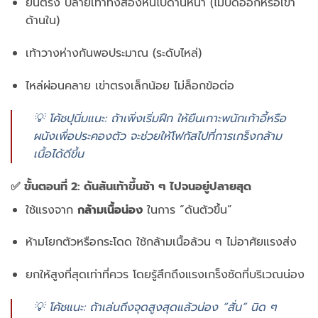
ยืน
ตรง
ปลาย
เท้า
ทั้ง
สอง
หัน
ไป
ด้าน
หน้า (
ไม่
บิด
ออก
หรือ
เข้า
ด้าน
ใน)
เท้า
วาง
ห่าง
กัน
พอ
ประมาณ (
ระดับ
ไหล่)
ไหล่
ผ่อน
คลาย
เข่า
ตรง
เล็ก
น้อย
ไม่
ล็อก
ข้อ
ต่อ
💡
โค้ช
ปุ
นิ่ม
แนะ:
ถ้า
เพิ่ง
เริ่ม
ฝึก
ให้
ยืน
เกาะ
พนัก
เก้าอี้
หรือ
ผนัง
เพื่อ
ประคอง
ตัว
จะ
ช่วย
ให้
โฟกัส
ไป
ที่
การ
เกร็ง
กล้าม
เนื้อ
ได้
ดี
ขึ้น
✅
ขั้น
ตอน
ที่
2:
ดัน
ส้น
เท้า
ขึ้น
ช้า
ๆ
ไป
จน
อยู่
ปลาย
สุด
ใช้
แรง
จาก
กล้าม
เนื้อ
น่อง
ใน
การ “
ดัน
ตัว
ขึ้น”
ห้าม
โยก
ตัว
หรือ
กระโดด
ใช้
กล้าม
เนื้อ
ล้วน
ๆ
ไม่
อาศัย
แรง
ส่ง
ยก
ให้
สูง
ที่สุด
เท่า
ที่
ควร
โดย
รู้สึก
ถึง
แรง
เกร็ง
ชัด
ที่
บริเวณ
น่อง
💡
โค้ช
แนะ:
ถ้า
เล่น
ถึง
จุด
สูงสุด
แล้ว
น่อง “
สั่น”
นิด
ๆ