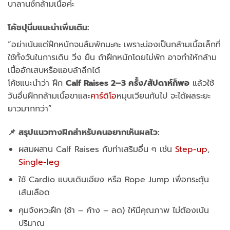
บาลานซ์กล้ามเนื้อค่ะ
โค้ชปุนิ่มแนะนำเพิ่มเติม:
“อย่าเน้นแต่ฝึกหนักจนลืมพักนะคะ เพราะน่องเป็นกล้ามเนื้อเล็กที่
ใช้ทั้งวันในการเดิน วิ่ง ยืน ถ้าฝึกหนักโดยไม่พัก อาจทำให้กล้าม
เนื้ออักเสบหรือแอบล้าลึกได้
โค้ชแนะนำว่า ฝึก
Calf Raises 2–3 ครั้ง/สัปดาห์ก็พอ
แล้วใช้
วันอื่นฝึกกล้ามเนื้อขาและ
คาร์ดิโอ
หมุนเวียนกันไป จะได้ผลระยะ
ยาวมากกว่า”
📌
สรุปแนวทางฝึกสำหรับคนอยากเห็นผลไว:
ผสมผสาน Calf Raises กับท่าเสริมอื่น ๆ เช่น
Step-up
,
Single-leg
ใช้ Cardio แบบเดินเอียง หรือ Rope Jump เพื่อกระตุ้น
เส้นเลือด
คุมจังหวะฝึก (ช้า – ค้าง – ลด) ให้มีคุณภาพ ไม่ต้องเน้น
ปริมาณ