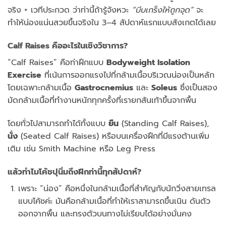
จริง +
เวที
ประกวด
ว่า
ท่า
นี้
ถ้า
รู้
จังหวะ
“
บีบ
เกร็ง
ให้
ถูก
จุด”
จะ
ทำให้
น่อง
แน่น
สวย
ขึ้น
จริง
ใน
3–
4
สัปดาห์
แรก
แบบ
สังเกต
ได้
เลย
Calf
Raises
คือ
อะไร
ใน
เชิง
วิชาการ?
“
Calf
Raises”
คือ
ท่า
ฝึก
แบบ
Bodyweight
Isolation
Exercise
ที่
เน้น
การ
ออกแรง
ไป
ที่
กล้าม
เนื้อ
บริเวณ
น่อง
เป็น
หลัก
โดย
เฉพาะ
กล้าม
เนื้อ
Gastrocnemius
และ
Soleus
ซึ่ง
เป็น
สอง
มัด
กล้าม
เนื้อที่
ทำงาน
หนัก
ทุก
ครั้ง
ที่
เรา
ยก
ส้น
เท้า
ขึ้น
จาก
พื้น
โดย
ทั่วไป
สามารถ
ทำได้
ทั้ง
แบบ
ยืน
(
Standing
Calf
Raises),
นั่ง
(
Seated
Calf
Raises)
หรือ
บน
เครื่อง
ฝึก
ที่
มี
แรง
ต้าน
เพิ่ม
เติม
เช่น
Smith
Machine
หรือ
Leg
Press
แล้ว
ทำไม
โค้ช
ปุ
นิ่ม
ถึง
ฝึก
ท่า
นี้
ทุก
สัปดาห์?
เพราะ “
น่อง”
คือ
หนึ่ง
ใน
กล้าม
เนื้อที่
สำคัญ
กับ
นัก
วิ่ง
สาย
เทรล
แบบ
โค้ช
ค่ะ
มัน
คือ
กล้าม
เนื้อที่
ทำให้
เรา
สามารถ
ขึ้น
เนิน
ดัน
ตัว
ออก
จาก
พื้น
และ
ทรงตัว
บน
ทาง
ไม่
เรียบ
ได้
อย่าง
มั่นคง