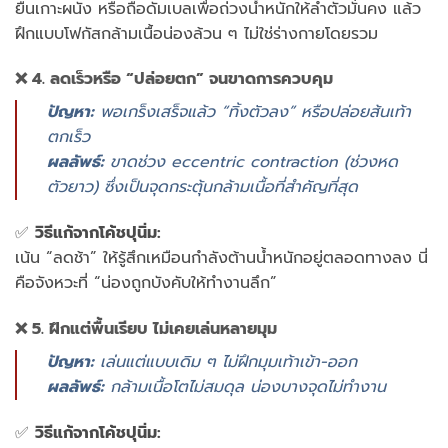
ยืน
เกาะ
ผนัง
หรือ
ถือ
ดัมเบล
เพื่อ
ถ่วง
น้ำ
หนัก
ให้
ลำ
ตัว
มั่นคง
แล้ว
ฝึก
แบบ
โฟกัส
กล้าม
เนื้อ
น่อง
ล้วน
ๆ
ไม่ใช่
ร่างกาย
โดย
รวม
❌
4.
ลด
เร็ว
หรือ “
ปล่อย
ตก”
จน
ขาด
การ
ควบคุม
ปัญหา:
พอ
เกร็ง
เสร็จ
แล้ว “
ทิ้ง
ตัว
ลง”
หรือ
ปล่อย
ส้น
เท้า
ตก
เร็ว
ผลลัพธ์:
ขาด
ช่วง
eccentric
contraction (
ช่วง
หด
ตัว
ยาว)
ซึ่ง
เป็น
จุด
กระตุ้น
กล้าม
เนื้อที่
สำคัญ
ที่สุด
✅
วิธี
แก้
จาก
โค้ช
ปุ
นิ่ม:
เน้น “
ลด
ช้า”
ให้
รู้สึก
เหมือน
กำลัง
ต้าน
น้ำ
หนัก
อยู่
ตลอด
ทาง
ลง
นี่
คือ
จังหวะ
ที่ “
น่อง
ถูก
บังคับ
ให้
ทำงาน
ลึก”
❌
5.
ฝึก
แต่
พื้น
เรียบ
ไม่
เคย
เล่น
หลาย
มุม
ปัญหา:
เล่น
แต่
แบบ
เดิม
ๆ
ไม่
ฝึก
มุม
เท้า
เข้า-
ออก
ผลลัพธ์:
กล้าม
เนื้อ
โต
ไม่
สมดุล
น่อง
บาง
จุด
ไม่
ทำงาน
✅
วิธี
แก้
จาก
โค้ช
ปุ
นิ่ม: