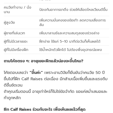
คนวัยทำงาน / นั่ง
ป้องกันอาการขาตึง ช่วยให้เลือดไหลเวียนดีขึ้น
นาน
เพิ่มความมั่นคงของข้อเท้า ลดความเสี่ยงการ
ผู้สูงวัย
ล้ม
ผู้ชายที่เล่นเวท
เพิ่มบาลานซ์และความสมดุลของช่วงล่าง
ผู้ที่ไม่มีเวลาเยอะ
ฝึกง่าย ใช้แค่ 5–10 นาทีต่อวันก็เห็นผลได้
ผู้ที่ไม่มีเครื่องฝึก
ใช้น้ำหนักตัวฝึกได้ ไม่ต้องพึ่งอุปกรณ์แพง
ถามโค้ชตรง ๆ: อายุเยอะฝึกแล้วน่องจะขึ้นไหม
?
โค้ชตอบเลยว่า
“ขึ้นค่ะ”
เพราะงานวิจัยก็ยืนยันว่าคนวัย 50 ปี
ขึ้นไปที่ฝึก Calf Raises ต่อเนื่อง มีกล้ามเนื้อเพิ่มขึ้นและแรงถีบ
ดีขึ้นชัดเจน
ถ้าคุณเริ่มตอนนี้ อายุเท่าไหร่ก็ไม่ใช่ข้อจำกัด ขอแค่สม่ำเสมอและ
ทำถูกหลัก
ฝึก
Calf Raises ร่วมกับอะไร เพื่อเห็นผลเร็วที่สุด