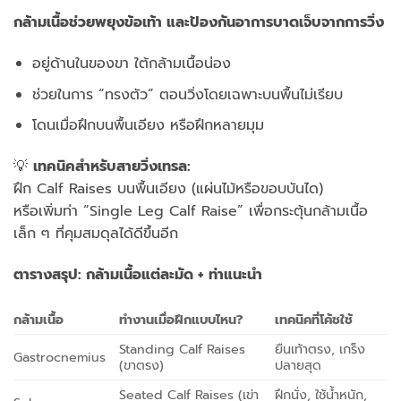
กล้ามเนื้อช่วยพยุงข้อเท้า และป้องกันอาการบาดเจ็บจากการวิ่ง
อยู่ด้านในของขา ใต้กล้ามเนื้อน่อง
ช่วยในการ “ทรงตัว” ตอนวิ่งโดยเฉพาะบนพื้นไม่เรียบ
โดนเมื่อฝึกบนพื้นเอียง หรือฝึกหลายมุม
💡
เทคนิคสำหรับสายวิ่งเทรล:
ฝึก Calf Raises บนพื้นเอียง (แผ่นไม้หรือขอบบันได)
หรือเพิ่มท่า “Single Leg Calf Raise” เพื่อกระตุ้นกล้ามเนื้อ
เล็ก ๆ ที่คุมสมดุลได้ดีขึ้นอีก
ตารางสรุป: กล้ามเนื้อแต่ละมัด + ท่าแนะนำ
กล้ามเนื้อ
ทำงานเมื่อฝึกแบบไหน
?
เทคนิคที่โค้ชใช้
Standing Calf Raises
ยืนเท้าตรง, เกร็ง
Gastrocnemius
(ขาตรง)
ปลายสุด
Seated Calf Raises (เข่า
ฝึกนั่ง, ใช้น้ำหนัก,