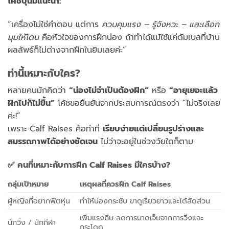
โค้ชปุนิ่มแนะนำ:
“เครื่องไม่ใช่คำตอบ แต่การ
ควบคุมแรง – รู้จังหวะ – และเลือก
มุมให้โดน
คือหัวใจของการฝึกน่อง ถ้าทำได้แม้ใช้แค่ดัมเบลที่บ้าน
ผลลัพธ์ก็ไม่ต่างจากฝึกในยิมเลยค่ะ”
ท่านี้เหมาะกับใคร
?
หลายคนมักคิดว่า
“น่องไม่จำเป็นต้องฝึก”
หรือ
“อายุเยอะแล้ว
ฝึกไปก็ไม่ขึ้น”
โค้ชขอยืนยันจากประสบการณ์ตรงว่า “ไม่จริงเลย
ค่ะ!”
เพราะ Calf Raises คือท่าที่
เรียบง่ายแต่เปลี่ยนรูปร่างและ
สมรรถภาพได้อย่างชัดเจน
ไม่ว่าจะอยู่ในช่วงวัยใดก็ตาม
✅
คนที่เหมาะกับการฝึก Calf Raises มีใครบ้าง?
กลุ่มเป้าหมาย
เหตุผลที่ควรฝึก
Calf Raises
ผู้หญิงที่อยากฟิตหุ่น
ทำให้น่องกระชับ ขาดูเรียวยาวและได้สัดส่วน
เพิ่มแรงถีบ ลดการบาดเจ็บจากการวิ่งและ
นักวิ่ง / นักกีฬา
กระโดด