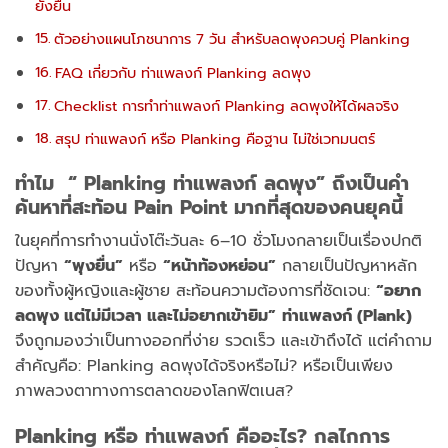
ยั่งยืน
ตัวอย่างแผนโภชนาการ 7 วัน สำหรับลดพุงควบคู่ Planking
FAQ เกี่ยวกับ ท่าแพลงก์ Planking ลดพุง
Checklist การทำท่าแพลงก์ Planking ลดพุงให้ได้ผลจริง
สรุป ท่าแพลงก์ หรือ Planking คือฐาน ไม่ใช่เวทมนตร์
ทำไม “
Planking
ท่าแพลงก์ ลดพุง” ถึงเป็นคำ
ค้นหาที่สะท้อน Pain Point มากที่สุดของคนยุคนี้
ในยุคที่การทำงานนั่งโต๊ะวันละ 6–10 ชั่วโมงกลายเป็นเรื่องปกติ
ปัญหา
“พุงยื่น”
หรือ
“หน้าท้องหย่อน”
กลายเป็นปัญหาหลัก
ของทั้งผู้หญิงและผู้ชาย
สะท้อนความต้องการที่ชัดเจน:
“อยาก
ลดพุง แต่ไม่มีเวลา และไม่อยากเข้ายิม”
ท่าแพลงก์ (Plank)
จึงถูกมองว่าเป็นทางออกที่ง่าย รวดเร็ว และเข้าถึงได้
แต่คำถาม
สำคัญคือ: Planking ลดพุงได้จริงหรือไม่? หรือเป็นเพียง
ภาพลวงตาทางการตลาดของโลกฟิตเนส?
Planking หรือ
ท่าแพลงก์
คืออะไร? กลไกการ