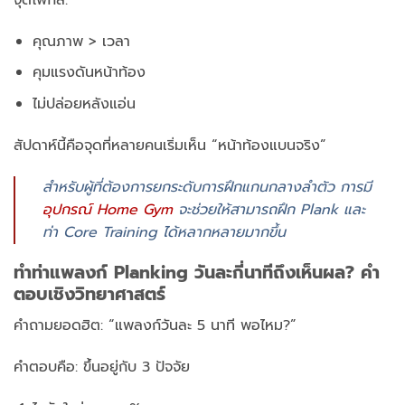
จุดโฟกัส:
คุณภาพ > เวลา
คุมแรงดันหน้าท้อง
ไม่ปล่อยหลังแอ่น
สัปดาห์นี้คือจุดที่หลายคนเริ่มเห็น “หน้าท้องแบนจริง”
สำหรับผู้ที่ต้องการยกระดับการฝึกแกนกลางลำตัว การมี
อุปกรณ์ Home Gym
จะช่วยให้สามารถฝึก Plank และ
ท่า Core Training ได้หลากหลายมากขึ้น
ทำ
ท่าแพลงก์
Planking วันละกี่นาทีถึงเห็นผล? คำ
ตอบเชิงวิทยาศาสตร์
คำถามยอดฮิต:
“แพลงก์วันละ 5 นาที พอไหม?”
คำตอบคือ:
ขึ้นอยู่กับ 3 ปัจจัย