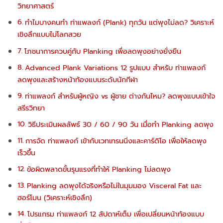
วิทยาศาสตร์
ทำไมบางคนทำ ท่าแพลงก์ (Plank) ทุกวัน แต่พุงไม่ลด? วิเคราะห์
เชิงลึกแบบไม่โลกสวย
โภชนาการควบคู่กับ Planking เพื่อลดพุงอย่างยั่งยืน
Advanced Plank Variations 12 รูปแบบ สำหรับ ท่าแพลงก์
ลดพุงและสร้างหน้าท้องแบนระดับนักกีฬา
ท่าแพลงก์ สำหรับผู้หญิง vs ผู้ชาย ต่างกันไหม? ลดพุงแบบเข้าใจ
สรีรวิทยา
วิธีประเมินผลลัพธ์ 30 / 60 / 90 วัน เมื่อทำ Planking ลดพุง
การจัด ท่าแพลงก์ เข้ากับเวทเทรนนิ่งและคาร์ดิโอ เพื่อให้ลดพุง
เร็วขึ้น
ข้อผิดพลาดขั้นรุนแรงที่ทำให้ Planking ไม่ลดพุง
Planking ลดพุงได้จริงหรือไม่ในมุมมอง Visceral Fat และ
ฮอร์โมน (วิเคราะห์เชิงลึก)
โปรแกรม ท่าแพลงก์ 12 สัปดาห์เต็ม เพื่อเปลี่ยนหน้าท้องแบบ