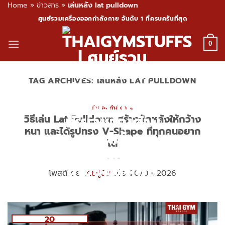
Home
»
ข่าวสาร
»
เล่นหลัง lat pulldown
Skip
ศูนย์รวมเครื่องออกกำลังกาย อันดับ 1 ที่ครบครันที่สุด
to
content
0
TAG ARCHIVES:
เล่นหลัง LAT PULLDOWN
ท่าออกกำลังกาย
วิธีเล่น Lat Pulldown สร้างปีกหลังให้กว้าง
หนา และได้รูปทรง V-Shape ที่ทุกคนอยาก
ได้
โพสต์โดย
โค้ชปูนิ่ม
เมื่อ 20/04/2026
20