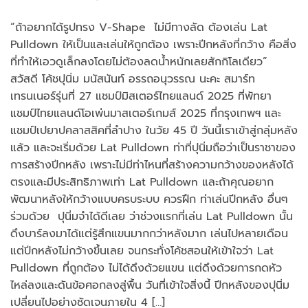
“ถ้าอยากได้รูปทรง V-Shape ไม่มีทางลัด ต้องเล่น Lat
Pulldown ให้เป็นและเล่นให้ถูกต้อง เพราะปีกหลังที่กว้าง คือสิ่ง
ที่ทำให้เอวดูเล็กลงโดยไม่ต้องลดน้ำหนักเลยสักกิโลเดียว”
สวัสดี โค้ชปุนิ่ม มนัสนันท์ อรรถอนุวรรณ นะคะ สมาร์ท
เทรนเนอร์รุ่นที่ 27 แชมป์มิสเตอร์ไทยแลนด์ 2025 ที่พัทยา
แชมป์ไทยแลนด์โอเพ่นมาสเตอร์เกมส์ 2025 ที่กรุงเทพฯ และ
แชมป์เปยาปคลาสสิคที่ลำปาง ในวัย 45 ปี วันนี้เราเข้าสู่กลุ่มหลัง
แล้ว และจะเริ่มด้วย Lat Pulldown ท่าที่ปุนิ่มถือว่าเป็นราชาของ
การสร้างปีกหลัง เพราะไม่มีท่าไหนที่สร้างความกว้างของหลังได้
ตรงและมีประสิทธิภาพเท่า Lat Pulldown และถ้าคุณอยาก
พัฒนาหลังให้กว้างแบบครบระบบ ควรฝึก ท่าเล่นปีกหลัง อื่นๆ
ร่วมด้วย ปุนิ่มจำได้ดีเลย ว่าช่วงแรกที่เล่น Lat Pulldown นั้น
ดึงบาร์ลงมาได้แต่รู้สึกแขนมากกว่าหลังมาก เล่นไปหลายเดือน
แต่ปีกหลังไม่กว้างขึ้นเลย จนกระทั่งโค้ชสอนให้เข้าใจว่า Lat
Pulldown ที่ถูกต้อง ไม่ได้ดึงด้วยแขน แต่ดึงด้วยการกดหัว
ไหล่ลงและดันข้อศอกลงสู่พื้น วันที่เข้าใจสิ่งนี้ ปีกหลังของปุนิ่ม
เปลี่ยนไปอย่างชัดเจนภายใน 4 […]