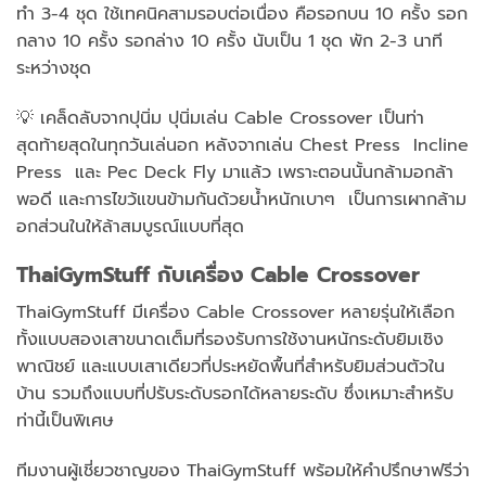
ทำ 3-4 ชุด ใช้เทคนิคสามรอบต่อเนื่อง คือรอกบน 10 ครั้ง รอก
กลาง 10 ครั้ง รอกล่าง 10 ครั้ง นับเป็น 1 ชุด พัก 2-3 นาที
ระหว่างชุด
💡 เคล็ดลับจากปุนิ่ม ปุนิ่มเล่น Cable Crossover เป็นท่า
สุดท้ายสุดในทุกวันเล่นอก หลังจากเล่น Chest Press Incline
Press และ Pec Deck Fly มาแล้ว เพราะตอนนั้นกล้ามอกล้า
พอดี และการไขว้แขนข้ามกันด้วยน้ำหนักเบาๆ เป็นการเผากล้าม
อกส่วนในให้ล้าสมบูรณ์แบบที่สุด
ThaiGymStuff กับเครื่อง Cable Crossover
ThaiGymStuff มีเครื่อง Cable Crossover หลายรุ่นให้เลือก
ทั้งแบบสองเสาขนาดเต็มที่รองรับการใช้งานหนักระดับยิมเชิง
พาณิชย์ และแบบเสาเดียวที่ประหยัดพื้นที่สำหรับยิมส่วนตัวใน
บ้าน รวมถึงแบบที่ปรับระดับรอกได้หลายระดับ ซึ่งเหมาะสำหรับ
ท่านี้เป็นพิเศษ
ทีมงานผู้เชี่ยวชาญของ ThaiGymStuff พร้อมให้คำปรึกษาฟรีว่า