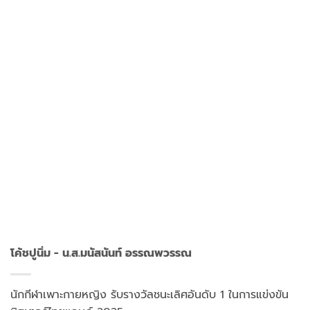
โค้ชปูนิ่ม - น.ส.มนัสนันท์ อรรณพวรรณ
นักกีฬาเพาะกายหญิง รับรางวัลชนะเลิศอันดับ 1 ในการแข่งขัน