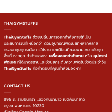
THAIGYMSTUFFS
ThaiGymStuffs
ช่วยเปลี่ยนการออกกำลังกายให้เป็น
ประสบการณ์ที่เหนือกว่า ด้วยอุปกรณ์ฟิตเนสที่หลากหลาย
ครอบคลุมทุกระดับการใช้งาน และดีไซน์ที่สวยงามเหมาะกับทุก
พื้นที่ หากคุณกำลังมองหา
เครื่องออกกำลังกาย
หรือ
อุปกรณ์
ฟิตเนส
ที่ได้มาตรฐานและช่วยยกระดับความฟิตในชีวิตประจำวัน
ThaiGymStuffs
คือคำตอบที่คุณกำลังมองหา!
CONTACT US
896 ถ. รามอินทรา แขวงคันนายาว เขตคันนายาว
กรุงเทพมหานคร 10230