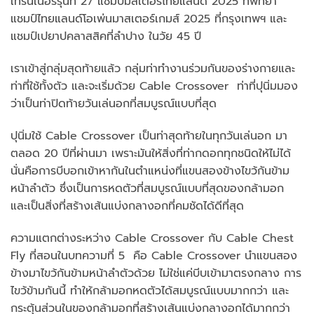
เทรนเนอร์รุ่นที่ 27 แชมป์มิสเตอร์ไทยแลนด์ 2025 ที่พัทยา
แชมป์ไทยแลนด์โอเพ่นมาสเตอร์เกมส์ 2025 ที่กรุงเทพฯ และ
แชมป์เปยาปคลาสสิคที่ลำปาง ในวัย 45 ปี
เราเข้าสู่กลุ่มสุดท้ายแล้ว กลุ่มท่าทำงานร่วมกันของร่างกายและ
ท่าที่ใช้ทั้งตัว และจะเริ่มด้วย Cable Crossover ท่าที่ปุนิ่มมอง
ว่าเป็นท่าปิดท้ายวันเล่นอกที่สมบูรณ์แบบที่สุด
ปุนิ่มใช้ Cable Crossover เป็นท่าสุดท้ายในทุกวันเล่นอก มา
ตลอด 20 ปีที่ผ่านมา เพราะมันให้สิ่งที่ท่ากดอกทุกชนิดให้ไม่ได้
นั่นคือการบีบอกเข้าหากันในตำแหน่งที่แขนสองข้างไขว้กันข้าม
หน้าลำตัว ซึ่งเป็นการหดตัวที่สมบูรณ์แบบที่สุดของกล้ามอก
และเป็นสิ่งที่สร้างเส้นแบ่งกลางอกที่คมชัดได้ดีที่สุด
ความแตกต่างระหว่าง Cable Crossover กับ Cable Chest
Fly ที่สอนในบทความที่ 5 คือ Cable Crossover นำแขนสอง
ข้างมาไขว้กันข้ามหน้าลำตัวด้วย ไม่ใช่แค่บีบเข้ามาตรงกลาง การ
ไขว้ข้ามกันนี้ ทำให้กล้ามอกหดตัวได้สมบูรณ์แบบมากกว่า และ
กระตุ้นส่วนในของกล้ามอกที่สร้างเส้นแบ่งกลางอกได้มากกว่า