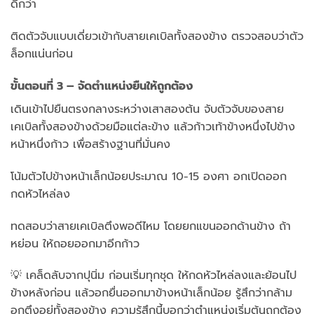
ดีกว่า
ติดตัวจับแบบเดี่ยวเข้ากับสายเคเบิลทั้งสองข้าง ตรวจสอบว่าตัว
ล็อกแน่นก่อน
ขั้นตอนที่ 3 – จัดตำแหน่งยืนให้ถูกต้อง
เดินเข้าไปยืนตรงกลางระหว่างเสาสองต้น จับตัวจับของสาย
เคเบิลทั้งสองข้างด้วยมือแต่ละข้าง แล้วก้าวเท้าข้างหนึ่งไปข้าง
หน้าหนึ่งก้าว เพื่อสร้างฐานที่มั่นคง
โน้มตัวไปข้างหน้าเล็กน้อยประมาณ 10-15 องศา อกเปิดออก
กดหัวไหล่ลง
ทดสอบว่าสายเคเบิลตึงพอดีไหม โดยยกแขนออกด้านข้าง ถ้า
หย่อน ให้ถอยออกมาอีกก้าว
💡 เคล็ดลับจากปุนิ่ม ก่อนเริ่มทุกชุด ให้กดหัวไหล่ลงและย้อนไป
ข้างหลังก่อน แล้วอกยื่นออกมาข้างหน้าเล็กน้อย รู้สึกว่ากล้าม
อกตึงอยู่ทั้งสองข้าง ความรู้สึกนี้บอกว่าตำแหน่งเริ่มต้นถูกต้อง