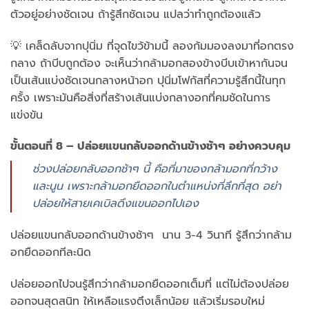
ตัวอยู่อย่างชัดเจน ถ้ารู้สึกชัดเจน แปลว่าทำถูกต้องแล้ว
💡 เคล็ดลับจากปุนิ่ม ที่จุดไขว้ข้ามนี้ ลองก้มมองลงมาที่อกตรง
กลาง ถ้าบีบถูกต้อง จะเห็นว่ากล้ามอกสองข้างบีบเข้าหากันจน
เป็นเส้นแบ่งชัดเจนกลางหน้าอก ปุนิ่มโฟกัสที่ความรู้สึกนี้ในทุก
ครั้ง เพราะมันคือสิ่งที่สร้างเส้นแบ่งกลางอกที่คมชัดในการ
แข่งขัน
ขั้นตอนที่ 8 – ปล่อยแขนกลับออกด้านข้างช้าๆ อย่างควบคุม
ช่วงปล่อยกลับออกช้าๆ นี้ คือที่มาของกล้ามอกที่กว้าง
และนูน เพราะกล้ามอกยืดออกในตำแหน่งที่ลึกที่สุด อย่า
ปล่อยให้สายเคเบิลดึงแขนออกไปเอง
ปล่อยแขนกลับออกด้านข้างช้าๆ นาน 3-4 วินาที รู้สึกว่ากล้าม
อกยืดออกทีละนิด
ปล่อยออกไปจนรู้สึกว่ากล้ามอกยืดออกเต็มที่ แต่ไม่ต้องปล่อย
ออกจนสุดสนิท ให้เหลือแรงตึงเล็กน้อย แล้วเริ่มรอบใหม่