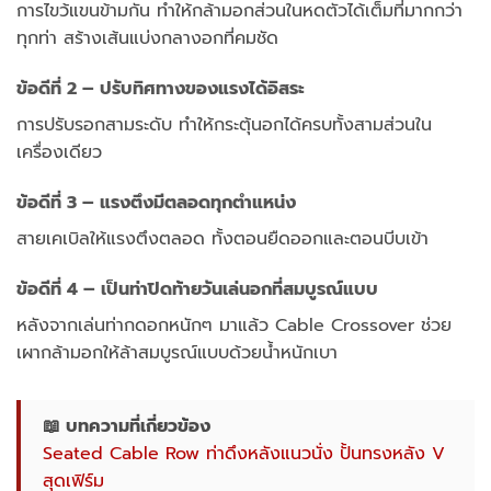
การไขว้แขนข้ามกัน ทำให้กล้ามอกส่วนในหดตัวได้เต็มที่มากกว่า
ทุกท่า สร้างเส้นแบ่งกลางอกที่คมชัด
ข้อดีที่ 2 – ปรับทิศทางของแรงได้อิสระ
การปรับรอกสามระดับ ทำให้กระตุ้นอกได้ครบทั้งสามส่วนใน
เครื่องเดียว
ข้อดีที่ 3 – แรงตึงมีตลอดทุกตำแหน่ง
สายเคเบิลให้แรงตึงตลอด ทั้งตอนยืดออกและตอนบีบเข้า
ข้อดีที่ 4 – เป็นท่าปิดท้ายวันเล่นอกที่สมบูรณ์แบบ
หลังจากเล่นท่ากดอกหนักๆ มาแล้ว Cable Crossover ช่วย
เผากล้ามอกให้ล้าสมบูรณ์แบบด้วยน้ำหนักเบา
📖 บทความที่เกี่ยวข้อง
Seated Cable Row ท่าดึงหลังแนวนั่ง ปั้นทรงหลัง V
สุดเฟิร์ม