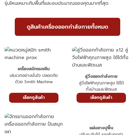
รุ่นไหนเหมาะกับพื้นที่และงบประมาณของคุณมากที่สุด
ดูสินค้าเครื่องออกกำลังกายทั้งหมด
เครื่องสมิทแมชชีน
เล่นเวทอย่างมั่นใจ ปลอดภัย
ลู่วิ่งออกกำลังกาย
ด้วย Smith Machine
ลู่วิ่งไฟฟ้าคุณภาพสูง ใช้ได้
ทั้งบ้านและฟิตเนส
เลือกดูสินค้า
เลือกดูสินค้า
แผ่นยางปูพื้น
ปรับระดับได้ รองรับทุกท่า