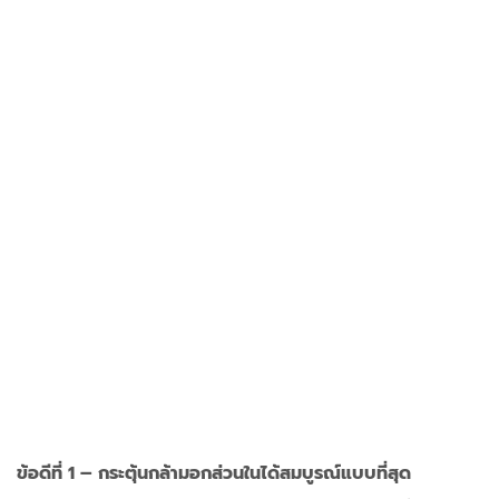
ข้อดีที่ 1 – กระตุ้นกล้ามอกส่วนในได้สมบูรณ์แบบที่สุด