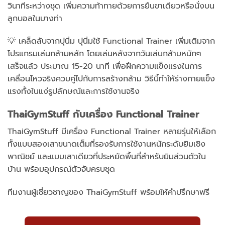
วินาทีระหว่างชุด เพิ่มความท้าทายด้วยการยืนขาเดียวหรือนั่งบน
ลูกบอลในบางท่า
💡 เคล็ดลับจากปุนิ่ม ปุนิ่มใช้ Functional Trainer เพิ่มเติมจาก
โปรแกรมเล่นกล้ามหลัก โดยเล่นหลังจากวันเล่นกล้ามหนักๆ
เสร็จแล้ว ประมาณ 15-20 นาที เพื่อฝึกความแข็งแรงในการ
เคลื่อนไหวจริงควบคู่ไปกับการสร้างกล้าม วิธีนี้ทำให้ร่างกายแข็ง
แรงทั้งในแง่รูปลักษณ์และการใช้งานจริง
ThaiGymStuff กับเครื่อง Functional Trainer
ThaiGymStuff มีเครื่อง Functional Trainer หลายรุ่นให้เลือก
ทั้งแบบสองเสาขนาดเต็มที่รองรับการใช้งานหนักระดับยิมเชิง
พาณิชย์ และแบบเสาเดียวที่ประหยัดพื้นที่สำหรับยิมส่วนตัวใน
บ้าน พร้อมอุปกรณ์ตัวจับครบชุด
ทีมงานผู้เชี่ยวชาญของ ThaiGymStuff พร้อมให้คำปรึกษาฟรี