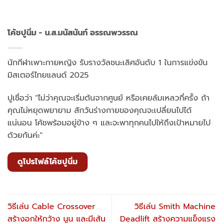
นักกีฬาเพาะกายหญิง รับรางวัลชนะเลิศอันดับ 1 ในการแข่งขัน
มิสเตอร์ไทยแลนด์ 2025
ปูเชื่อว่า "ไม่ว่าคุณจะเริ่มต้นจากศูนย์ หรือเคยล้มเหลวกี่ครั้ง ถ้า
คุณไม่หยุดพยายาม สักวันร่างกายของคุณจะเปลี่ยนไปได้
แน่นอน โค้ชพร้อมอยู่ข้าง ๆ และจะพาทุกคนไปให้ถึงเป้าหมายไป
ด้วยกันค่ะ"
ดูโปรไฟล์โค้ชปูนิ่ม
วิธีเล่น Cable Crossover
วิธีเล่น Smith Machine
สร้างอกให้กว้าง นูน และมีเส้น
Deadlift สร้างความแข็งแรง
แบ่งกลางอกที่คมชัดที่สุดด้วย
ของร่างกายทั้งหมดด้วยราชา
ท่าที่รวมทุกมุมของอกไว้ในท่า
ของท่าฝึกในแบบที่ปลอดภัย
เดียว
ที่สุด