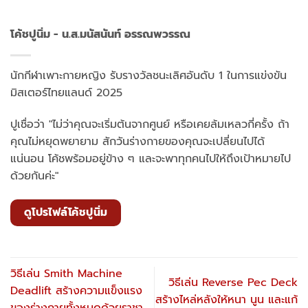
โค้ชปูนิ่ม - น.ส.มนัสนันท์ อรรณพวรรณ
นักกีฬาเพาะกายหญิง รับรางวัลชนะเลิศอันดับ 1 ในการแข่งขัน
มิสเตอร์ไทยแลนด์ 2025
ปูเชื่อว่า "ไม่ว่าคุณจะเริ่มต้นจากศูนย์ หรือเคยล้มเหลวกี่ครั้ง ถ้า
คุณไม่หยุดพยายาม สักวันร่างกายของคุณจะเปลี่ยนไปได้
แน่นอน โค้ชพร้อมอยู่ข้าง ๆ และจะพาทุกคนไปให้ถึงเป้าหมายไป
ด้วยกันค่ะ"
ดูโปรไฟล์โค้ชปูนิ่ม
วิธีเล่น Smith Machine
วิธีเล่น Reverse Pec Deck
Deadlift สร้างความแข็งแรง
สร้างไหล่หลังให้หนา นูน และแก้