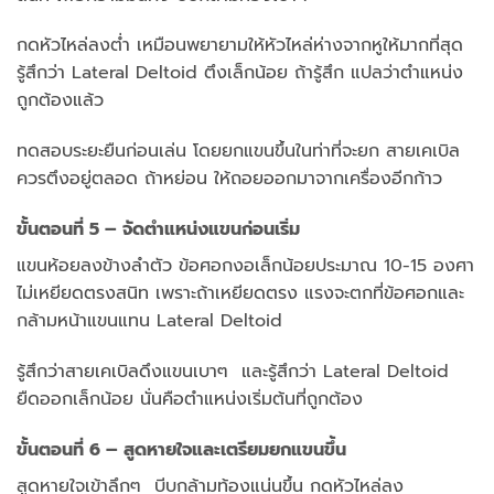
กดหัวไหล่ลงต่ำ เหมือนพยายามให้หัวไหล่ห่างจากหูให้มากที่สุด
รู้สึกว่า Lateral Deltoid ตึงเล็กน้อย ถ้ารู้สึก แปลว่าตำแหน่ง
ถูกต้องแล้ว
ทดสอบระยะยืนก่อนเล่น โดยยกแขนขึ้นในท่าที่จะยก สายเคเบิล
ควรตึงอยู่ตลอด ถ้าหย่อน ให้ถอยออกมาจากเครื่องอีกก้าว
ขั้นตอนที่ 5 – จัดตำแหน่งแขนก่อนเริ่ม
แขนห้อยลงข้างลำตัว ข้อศอกงอเล็กน้อยประมาณ 10-15 องศา
ไม่เหยียดตรงสนิท เพราะถ้าเหยียดตรง แรงจะตกที่ข้อศอกและ
กล้ามหน้าแขนแทน Lateral Deltoid
รู้สึกว่าสายเคเบิลดึงแขนเบาๆ และรู้สึกว่า Lateral Deltoid
ยืดออกเล็กน้อย นั่นคือตำแหน่งเริ่มต้นที่ถูกต้อง
ขั้นตอนที่ 6 – สูดหายใจและเตรียมยกแขนขึ้น
สูดหายใจเข้าลึกๆ บีบกล้ามท้องแน่นขึ้น กดหัวไหล่ลง