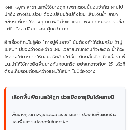
Real Gym สาขาแรกพี่ใช้ยางถูก เพราะตอนนั้นงบจำกัด ผ่านไป
ปีครึ่ง ยางเริ่มเปื่อย ต้องเปลี่ยนใหม่ทั้งโซน เสียเงินซ้ำ สาขา
หลังๆ พี่เลยใช้ยางคุณภาพดีตั้งแต่แรก แพงกว่าหน่อยตอนซื้อ
แต่ไม่ต้องเปลี่ยนบ่อย คุ้มกว่ามาก
อีกเรื่องที่คนไม่รู้คือ “การปูพื้นยาง” มันต้องทำให้ดีนะครับ ถ้าปู
ไม่สนิท มีช่องว่างระหว่างแผ่น เวลาสมาชิกเดินก็จะสะดุด น้ำก็จะ
ไหลลงใต้ยาง ทำให้คอนกรีตข้างใต้ชื้น เกิดกลิ่นอับ เกิดเชื้อรา พี่
แนะนำให้ใช้กาวยึดพื้นยางกับคอนกรีต อย่าแค่วางทับๆ ไว้ แล้วก็
ต้องเก็บรอยต่อระหว่างแผ่นให้สนิท ไม่มีช่องว่าง
เลือกพื้นฟิตเนสให้ถูก ช่วยยืดอายุยิมได้หลายปี
พื้นยางคุณภาพสูงช่วยลดแรงกระแทก ป้องกันพื้นแตกร้าว
และเพิ่มความปลอดภัยในการฝึก