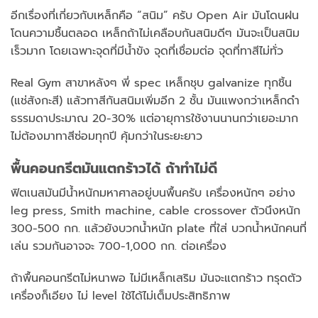
อีกเรื่องที่เกี่ยวกับเหล็กคือ “สนิม” ครับ Open Air มันโดนฝน
โดนความชื้นตลอด เหล็กถ้าไม่เคลือบกันสนิมดีๆ มันจะเป็นสนิม
เร็วมาก โดยเฉพาะจุดที่มีน้ำขัง จุดที่เชื่อมต่อ จุดที่ทาสีไม่ทั่ว
Real Gym สาขาหลังๆ พี่ spec เหล็กชุบ galvanize ทุกชิ้น
(แช่สังกะสี) แล้วทาสีกันสนิมเพิ่มอีก 2 ชั้น มันแพงกว่าเหล็กดำ
ธรรมดาประมาณ 20-30% แต่อายุการใช้งานนานกว่าเยอะมาก
ไม่ต้องมาทาสีซ่อมทุกปี คุ้มกว่าในระยะยาว
พื้นคอนกรีตมันแตกร้าวได้ ถ้าทำไม่ดี
ฟิตเนสมันมีน้ำหนักมหาศาลอยู่บนพื้นครับ เครื่องหนักๆ อย่าง
leg press, Smith machine, cable crossover ตัวนึงหนัก
300-500 กก. แล้วยังบวกน้ำหนัก plate ที่ใส่ บวกน้ำหนักคนที่
เล่น รวมกันอาจจะ 700-1,000 กก. ต่อเครื่อง
ถ้าพื้นคอนกรีตไม่หนาพอ ไม่มีเหล็กเสริม มันจะแตกร้าว ทรุดตัว
เครื่องก็เอียง ไม่ level ใช้ได้ไม่เต็มประสิทธิภาพ