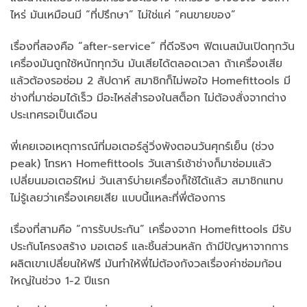
ไหร่ มันเหมือนมี “ที่ปรึกษา” ไม่ใช่แค่ “คนขายของ”
เรื่องที่สองคือ “after-service” ที่ดีจริงๆ ฟิตเนสมันเปิดทุกวัน
เครื่องมันถูกใช้หนักทุกวัน มันเสียได้ตลอดเวลา ถ้าเครื่องเสีย
แล้วต้องรอซ่อม 2 สัปดาห์ สมาชิกก็ไม่พอใจ Homefittools มี
ช่างที่มาซ่อมได้เร็ว มีอะไหล่สำรองในสต็อก ไม่ต้องสั่งจากต่าง
ประเทศรอเป็นเดือน
พี่เคยเจอเหตุการณ์ที่มอเตอร์ลู่วิ่งพังตอนวันศุกร์เย็น (ช่วง
peak) โทรหา Homefittools วันเสาร์เช้าช่างก็มาซ่อมแล้ว
เปลี่ยนมอเตอร์ใหม่ วันเสาร์บ่ายเครื่องก็ใช้ได้แล้ว สมาชิกแทบ
ไม่รู้เลยว่าเครื่องเคยเสีย แบบนี้แหละที่พี่ต้องการ
เรื่องที่สามคือ “การรับประกัน” เครื่องจาก Homefittools มีรับ
ประกันโครงสร้าง มอเตอร์ และชิ้นส่วนหลัก ถ้ามีปัญหาจากการ
ผลิตเขาเปลี่ยนให้ฟรี มันทำให้พี่ไม่ต้องกังวลเรื่องค่าซ่อมก้อน
ใหญ่ในช่วง 1-2 ปีแรก