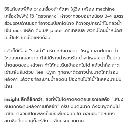
วิธีแก้ของพี่คือ วางเครื่องสำคัญๆ (ลู่วิ่ง เครื่อง machine
เครื่องไฟฟ้า) ไว้ “ตรงกลาง” ห่างจากขอบอย่างน้อย 3-4 เมตร
ส่วนขอบด้านนอกที่อาจจะเปียกได้บ้าง ก็วางอุปกรณ์ที่ไม่กลัวน้ำ
เช่น rack เหล็ก ดัมเบล plate เคทเทิลเบล พวกนี้โดนน้ำหน่อย
ไม่เป็นไร แค่เช็ดแห้งก็จบ
แล้วก็มีเรื่อง “รางน้ำ” ครับ หลังคาขนาดใหญ่ เวลาฝนตก น้ำ
ไหลลงมาเยอะมาก ถ้าไม่มีรางน้ำรองรับ น้ำจะไหลลงมาเป็นม่าน
น้ำตลอดขอบหลังคา ทำให้คนเดินเข้าออกไม่ได้ แล้วน้ำก็จะสาด
เข้ามาในยิมด้วย Real Gym ทุกสาขาติดรางน้ำขนาดใหญ่รอบ
หลังคา แล้วต่อท่อระบายน้ำลงดิน ป้องกันไม่ให้น้ำไหลลงมาเป็น
ม่าน
insight ลึกที่ลึกกว่า:
สิ่งที่พี่ไม่ได้คาดคิดตอนแรกเลยคือ “เสียง
ฝนตกกระทบหลังคาเมทัลชีท” ครับ มันดังมาก ดังจนพูดกันไม่
ได้ยิน ดังจนเปิดเพลงก็แข่งเสียงฝนไม่ได้ ตอนฝนตกหนักๆ
สมาชิกที่เล่นอยู่ก็จะรู้สึกว่าเสียงรบกวนมาก