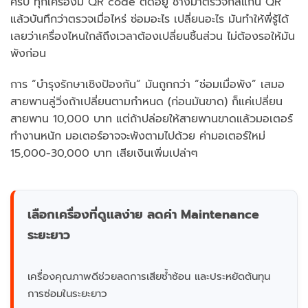
ครับ ทุกเครื่องมี QR code ติดอยู่ ช่างมาตรวจก็สแกน QR
แล้วบันทึกว่าตรวจเมื่อไหร่ ซ่อมอะไร เปลี่ยนอะไร มันทำให้พี่รู้ได้
เลยว่าเครื่องไหนใกล้ถึงเวลาต้องเปลี่ยนชิ้นส่วน ไม่ต้องรอให้มัน
พังก่อน
การ “บำรุงรักษาเชิงป้องกัน” มันถูกกว่า “ซ่อมเมื่อพัง” เสมอ
สายพานลู่วิ่งถ้าเปลี่ยนตามกำหนด (ก่อนมันขาด) ก็แค่เปลี่ยน
สายพาน 10,000 บาท แต่ถ้าปล่อยให้สายพานขาดแล้วมอเตอร์
ทำงานหนัก มอเตอร์อาจจะพังตามไปด้วย ค่ามอเตอร์ใหม่
15,000-30,000 บาท เสียเงินเพิ่มเปล่าๆ
เลือกเครื่องที่ดูแลง่าย ลดค่า Maintenance
ระยะยาว
เครื่องคุณภาพดีช่วยลดการเสียซ้ำซ้อน และประหยัดต้นทุน
การซ่อมในระยะยาว