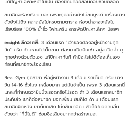
แก้ปัญหาเฉพาะหน้าไม่เป็น ต้องมีคนคอยสอนคอยช่วยตลอด
สมาชิกจะร้องเรียนเยอะ เพราะทุกอย่างยังไม่สมบูรณ์ เครื่องบาง
ตัวยังไม่ถึง คลาสยังไม่ครบตามตาราง ห้องน้ำอาจจะยังไม่
เรียบร้อย 100% น้ำรั่ว ไฟกะพริบ สารพัดปัญหาเล็กๆ น้อยๆ
insight ลึกจากพี่:
3 เดือนแรก “เจ้าของต้องอยู่หน้างานทุก
วัน” ครับ ห้ามหายไปเด็ดขาด ต้องมาเปิดยิมเช้า อยู่จนปิดค่ำ ดู
ทุกอย่างด้วยตัวเอง แก้ปัญหาทันที ถ้ามีอะไรไม่ดีต้องเห็นเอง
ก่อนที่สมาชิกจะร้องเรียน
Real Gym ทุกสาขา พี่อยู่หน้างาน 3 เดือนแรกเต็มๆ ครับ บาง
วัน 14-16 ชั่วโมง เหนื่อยมาก แต่มันจำเป็น เพราะ 3 เดือนแรกนี่
แหละที่กำหนดว่ายิมนี้จะรอดหรือไม่รอด ถ้า 3 เดือนแรกสมาชิก
ประทับใจ เขาก็ต่อสมาชิก บอกเพื่อน ยิมก็โต ถ้า 3 เดือนแรก
สมาชิกผิดหวัง เขาก็ยกเลิก ไม่กลับมาอีก แล้วก็ไปบอกคนอื่น
ด้วยว่า “ที่นี่ไม่ดี” ซ่อมชื่อเสียงยากกว่าสร้างเยอะ