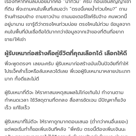
เรื่องที่ห้าที่คนลืมบ่อยมากคือ “น้ำท่วม” ครับ ก่อนเซ็นสัญญาเช่า
ที่ดิน พี่จะถามคนในพื้นที่เสมอว่า “ตรงนี้เคยน้ำท่วมไหม?” ถาม
ร้านค้ารอบข้าง ถามชาวบ้าน ถามมอเตอร์ไซค์รับจ้าง คนพวกนี้
อยู่มานาน เขารู้ดีว่าตรงไหนท่วมบ่อย ตรงไหนไม่ท่วม ข้อมูลจาก
คนในพื้นที่มันเชื่อถือได้มากกว่าข้อมูลจากเจ้าของที่ดินที่อยาก
ขาย/ให้เช่า
ผู้รับเหมาก่อสร้างคือคู่ชีวิตที่คุณเลือกได้ เลือกให้ดี
พี่จะพูดตรงๆ เลยนะครับ ผู้รับเหมาก่อสร้างมันเป็นปัจจัยที่ทำให้
โปรเจ็คสำเร็จหรือล้มเหลวได้เลย พี่เจอผู้รับเหมามาหลายประเภท
มาก ทั้งดีและไม่ดี
ผู้รับเหมาที่ดีจะ ให้ราคาสมเหตุสมผลไม่โก่งเกินไป ทำงานตาม
กำหนดเวลา ใช้วัสดุตามที่ตกลง สื่อสารชัดเจน มีปัญหาก็แจ้ง
เร็ว แก้ไขเร็ว
ผู้รับเหมาที่ไม่ดีจะ ให้ราคาถูกมากตอนเสนอ (ต่ำกว่าคนอื่นเยอะ)
แต่พอเริ่มทำก็ขอเพิ่มเงินทีหลัง “พี่ครับ ตรงนี้ต้องเพิ่มเงินนะ