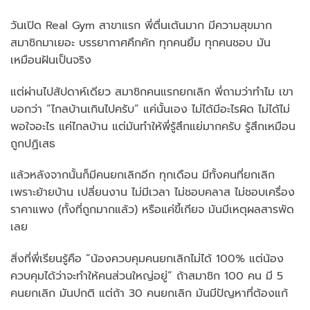
วันเปิด Real Gym สาขาแรก พี่ตื่นเต้นมาก มีความสุขมาก
สมาชิกมาเยอะ บรรยากาศคึกคัก ทุกคนยิ้ม ทุกคนชอบ มัน
เหมือนฝันเป็นจริง
แต่ผ่านไปสัปดาห์เดียว สมาชิกคนแรกยกเลิก พี่ถามว่าทำไม เขา
บอกว่า “ไกลบ้านเกินไปครับ” แค่นั้นเอง ไม่ได้มีอะไรผิด ไม่ได้ไม่
พอใจอะไร แค่ไกลบ้าน แต่มันทำให้พี่รู้สึกแย่มากครับ รู้สึกเหมือน
ถูกปฏิเสธ
แล้วหลังจากนั้นก็มีคนยกเลิกอีก ทุกเดือน มีทั้งคนที่ยกเลิก
เพราะย้ายบ้าน เปลี่ยนงาน ไม่มีเวลา ไม่ชอบคลาส ไม่ชอบเครื่อง
ราคาแพง (ทั้งที่ถูกมากแล้ว) หรือแค่ขี้เกียจ มันมีเหตุผลสารพัด
เลย
สิ่งที่พี่เรียนรู้คือ “น้องควบคุมคนยกเลิกไม่ได้ 100% แต่น้อง
ควบคุมได้ว่าจะทำให้คนส่วนใหญ่อยู่” ถ้าสมาชิก 100 คน มี 5
คนยกเลิก มันปกติ แต่ถ้า 30 คนยกเลิก มันมีปัญหาที่ต้องแก้