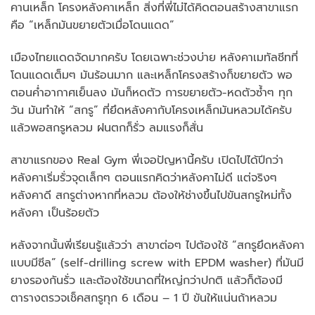
คานเหล็ก โครงหลังคาเหล็ก สิ่งที่พี่ไม่ได้คิดตอนสร้างสาขาแรก
คือ “เหล็กมันขยายตัวเมื่อโดนแดด”
เมืองไทยแดดจัดมากครับ โดยเฉพาะช่วงบ่าย หลังคาเมทัลชีทที่
โดนแดดเต็มๆ มันร้อนมาก และเหล็กโครงสร้างก็ขยายตัว พอ
ตอนค่ำอากาศเย็นลง มันก็หดตัว การขยายตัว-หดตัวซ้ำๆ ทุก
วัน มันทำให้ “สกรู” ที่ยึดหลังคากับโครงเหล็กมันหลวมได้ครับ
แล้วพอสกรูหลวม ฝนตกก็รั่ว ลมแรงก็สั่น
สาขาแรกของ Real Gym พี่เจอปัญหานี้ครับ เปิดไปได้ปีกว่า
หลังคาเริ่มรั่วจุดเล็กๆ ตอนแรกคิดว่าหลังคาไม่ดี แต่จริงๆ
หลังคาดี สกรูต่างหากที่หลวม ต้องให้ช่างขึ้นไปขันสกรูใหม่ทั้ง
หลังคา เป็นร้อยตัว
หลังจากนั้นพี่เรียนรู้แล้วว่า สาขาต่อๆ ไปต้องใช้ “สกรูยึดหลังคา
แบบมีซีล” (self-drilling screw with EPDM washer) ที่มันมี
ยางรองกันรั่ว และต้องใช้ขนาดที่ใหญ่กว่าปกติ แล้วก็ต้องมี
ตารางตรวจเช็คสกรูทุก 6 เดือน – 1 ปี ขันให้แน่นถ้าหลวม