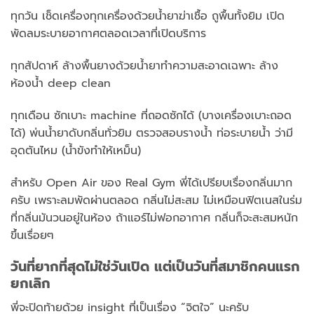
ทุกวัน เช็ดเครื่องทุกเครื่องด้วยน้ำยาฆ่าเชื้อ ถูพื้นทั้งยิม เปิด
พัดลมระบายอากาศตลอดเวลาที่เปิดบริการ
ทุกสัปดาห์ ล้างพื้นยางด้วยน้ำยาทำความสะอาดเฉพาะ ล้าง
ห้องน้ำ deep clean
ทุกเดือน ซักเบาะ machine ที่ถอดซักได้ (บางเครื่องเบาะถอด
ได้) พ่นน้ำยาดับกลิ่นทั่วยิม ตรวจสอบรางน้ำ ท่อระบายน้ำ ว่ามี
อุดตันไหม (น้ำขังทำให้เหม็น)
สำหรับ Open Air ของ Real Gym พี่ได้เปรียบเรื่องกลิ่นมาก
ครับ เพราะลมพัดผ่านตลอด กลิ่นไม่สะสม ไม่เหมือนฟิตเนสในร่ม
ที่กลิ่นมันวนอยู่ในห้อง ถ้าแอร์ไม่ฟอกอากาศ กลิ่นก็จะสะสมหนัก
ขึ้นเรื่อยๆ
วันที่ยากที่สุดไม่ใช่วันเปิด แต่เป็นวันที่สมาชิกคนแรก
ยกเลิก
พี่จะปิดท้ายด้วย insight ที่เป็นเรื่อง “จิตใจ” นะครับ