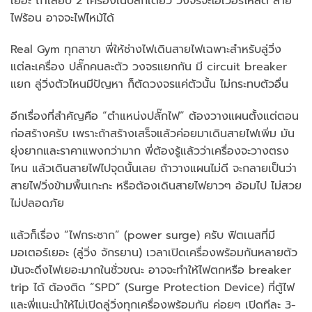
เยอะ ถ้าเสียบ 2 เครื่องในปลั๊กเดียว วงจรจะโอเวอร์โหลด สาย
ไฟร้อน อาจจะไฟไหม้ได้
Real Gym ทุกสาขา พี่ให้ช่างไฟเดินสายไฟเฉพาะสำหรับลู่วิ่ง
แต่ละเครื่อง ปลั๊กคนละตัว วงจรแยกกัน มี circuit breaker
แยก ลู่วิ่งตัวไหนมีปัญหา ก็ตัดวงจรแค่ตัวนั้น ไม่กระทบตัวอื่น
อีกเรื่องที่สำคัญคือ “ตำแหน่งปลั๊กไฟ” ต้องวางแผนตั้งแต่ตอน
ก่อสร้างครับ เพราะถ้าสร้างเสร็จแล้วค่อยมาเดินสายไฟเพิ่ม มัน
ยุ่งยากและราคาแพงกว่ามาก พี่ต้องรู้แล้วว่าเครื่องจะวางตรง
ไหน แล้วเดินสายไฟไปจุดนั้นเลย ถ้าวางแผนไม่ดี จะกลายเป็นว่า
สายไฟวิ่งข้ามพื้นเกะกะ หรือต้องเดินสายไฟยาวๆ อ้อมไป ไม่สวย
ไม่ปลอดภัย
แล้วก็เรื่อง “ไฟกระชาก” (power surge) ครับ ฟิตเนสที่มี
มอเตอร์เยอะ (ลู่วิ่ง จักรยาน) เวลาเปิดเครื่องพร้อมกันหลายตัว
มันจะดึงไฟเยอะมากในชั่วขณะ อาจจะทำให้ไฟตกหรือ breaker
trip ได้ ต้องติด “SPD” (Surge Protection Device) ที่ตู้ไฟ
และพี่แนะนำให้ไม่เปิดลู่วิ่งทุกเครื่องพร้อมกัน ค่อยๆ เปิดทีละ 3-