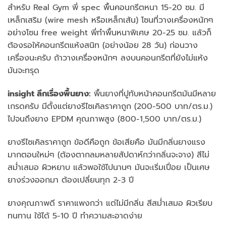
สำหรับ Real Gym พี่ spec พื้นคอนกรีตหนา 15-20 ซม. มี
เหล็กเสริม (wire mesh หรือเหล็กเส้น) โซนที่วางเครื่องหนักๆ
อย่างโซน free weight พี่ทำพื้นหนาพิเศษ 20-25 ซม. แล้วก็
ต้องรอให้คอนกรีตแห้งสนิท (อย่างน้อย 28 วัน) ก่อนวาง
เครื่องนะครับ ถ้าวางเครื่องหนักๆ ลงบนคอนกรีตที่ยังไม่แห้ง
มันจะทรุด
insight ลึกเรื่องพื้นยาง:
พื้นยางที่ปูทับหน้าคอนกรีตมันมีหลาย
เกรดครับ มีตั้งแต่ยางรีไซเคิลราคาถูก (200-500 บาท/ตร.ม.)
ไปจนถึงยาง EPDM คุณภาพสูง (800-1,500 บาท/ตร.ม.)
ยางรีไซเคิลราคาถูก ข้อดีคือถูก ข้อเสียคือ มันมีกลิ่นยางแรง
มากตอนใหม่ๆ (ต้องตากลมหลายสัปดาห์กว่ากลิ่นจะจาง) สีไม่
สม่ำเสมอ ผิวหยาบ แล้วพอใช้ไปนานๆ มันจะเริ่มเปื่อย เป็นเศษ
ยางร่วงออกมา ต้องเปลี่ยนทุก 2-3 ปี
ยางคุณภาพดี ราคาแพงกว่า แต่ไม่มีกลิ่น สีสม่ำเสมอ ผิวเรียบ
ทนทาน ใช้ได้ 5-10 ปี ทำความสะอาดง่าย