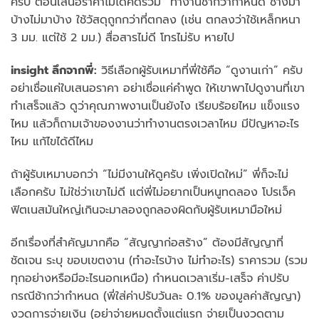
ครับ ตอนเสนอราคาไม่ได้คิดรวม” ทำงานช้ากว่ากำหนด ช่างมา
บ้างไม่มาบ้าง ใช้วัสดุถูกกว่าที่ตกลง (เช่น ตกลงว่าใช้เหล็กหนา
3 มม. แต่ใช้ 2 มม.) สื่อสารไม่ดี โทรไม่รับ หายไป
insight ลึกจากพี่:
วิธีเลือกผู้รับเหมาที่พี่ใช้คือ “ดูงานเก่า” ครับ
อย่าเชื่อแค่ใบเสนอราคา อย่าเชื่อแค่คำพูด ให้เขาพาไปดูงานที่เขา
ทำเสร็จแล้ว ดูว่าคุณภาพงานเป็นยังไง เรียบร้อยไหม แข็งแรง
ไหม แล้วก็ถามเจ้าของงานว่าทำงานตรงเวลาไหม มีปัญหาอะไร
ไหม แก้ไขได้ดีไหม
ถ้าผู้รับเหมาบอกว่า “ไม่มีงานให้ดูครับ เพิ่งเปิดใหม่” พี่ก็จะไม่
เลือกครับ ไม่ใช่ว่าเขาไม่ดี แต่พี่ไม่อยากเป็นหนูทดลอง โปรเจ็ค
ฟิตเนสมันใหญ่เกินจะมาลองถูกลองผิดกับผู้รับเหมามือใหม่
อีกเรื่องที่สำคัญมากคือ “สัญญาก่อสร้าง” ต้องมีสัญญาที่
ชัดเจน ระบุ ขอบเขตงาน (ทำอะไรบ้าง ไม่ทำอะไร) ราคารวม (รวม
ทุกอย่างหรือมีอะไรนอกเหนือ) กำหนดเวลาเริ่ม-เสร็จ ค่าปรับ
กรณีช้ากว่ากำหนด (พี่ใส่ค่าปรับวันละ 0.1% ของมูลค่าสัญญา)
งวดการจ่ายเงิน (อย่าจ่ายหมดตั้งแต่แรก จ่ายเป็นงวดตาม