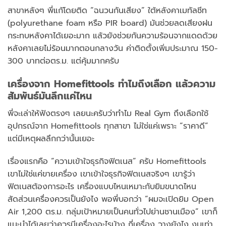
สาขาหลังๆ พี่แก้โดยติด “ฉนวนกันเสียง” ใต้หลังคาเมทัลชีท
(polyurethane foam หรือ PIR board) มันช่วยลดเสียงฝน
กระทบหลังคาได้เยอะมาก แล้วยังช่วยกันความร้อนจากแดดด้วย
หลังคาเลยไม่ร้อนมากตอนกลางวัน ค่าติดตั้งเพิ่มประมาณ 150-
300 บาทต่อตร.ม. แต่คุ้มมากครับ
เครื่องจาก Homefittools ทำไมถึงเลือก แล้วความ
สัมพันธ์มันลึกแค่ไหน
พี่จะเล่าให้ฟังตรงๆ เลยนะครับว่าทำไม Real Gym ถึงเลือกใช้
อุปกรณ์จาก Homefittools ทุกสาขา ไม่ใช่แค่เพราะ “ราคาดี”
แต่มีเหตุผลลึกกว่านั้นเยอะ
เรื่องแรกคือ “ความเข้าใจธุรกิจฟิตเนส” ครับ Homefittools
เขาไม่ใช่แค่ขายเครื่อง เขาเข้าใจธุรกิจฟิตเนสจริงๆ เขารู้ว่า
ฟิตเนสต้องการอะไร เครื่องแบบไหนเหมาะกับยิมขนาดไหน
สัดส่วนเครื่องควรเป็นยังไง พอพี่บอกว่า “ผมจะเปิดยิม Open
Air 1,200 ตร.ม. กลุ่มเป้าหมายเป็นคนทั่วไปย่านชานเมือง” เขาก็
แนะนำได้เลยว่าควรมีเครื่องอะไรบ้าง กี่เครื่อง วางยังไง งบเท่า