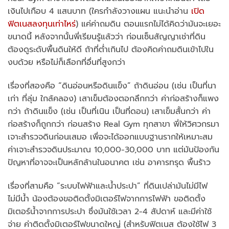
เงินไปเกือบ 4 แสนบาท (ใครกำลังวางแผน แนะนำอ่าน
เปิด
ฟิตเนสลงทุนเท่าไหร่
) แค่ค่าถมดิน ตอนแรกไม่ได้คิดว่ามันจะเยอะ
ขนาดนี้ หลังจากนั้นพี่เรียนรู้แล้วว่า ก่อนเซ็นสัญญาเช่าที่ดิน
ต้องดูระดับพื้นดินให้ดี ถ้าที่ต่ำเกินไป ต้องคิดค่าถมดินเข้าไปใน
งบด้วย หรือไม่ก็เลือกที่อื่นที่สูงกว่า
เรื่องที่สองคือ “ดินอ่อนหรือดินแข็ง” ถ้าดินอ่อน (เช่น เป็นที่นา
เก่า ที่ลุ่ม ใกล้คลอง) เสาเข็มต้องตอกลึกกว่า ค่าก่อสร้างก็แพง
กว่า ถ้าดินแข็ง (เช่น เป็นที่เนิน เป็นที่ดอน) เสาเข็มสั้นกว่า ค่า
ก่อสร้างก็ถูกกว่า ก่อนสร้าง Real Gym ทุกสาขา พี่ให้วิศวกรมา
เจาะสำรวจดินก่อนเสมอ เพื่อจะได้ออกแบบฐานรากให้เหมาะสม
ค่าเจาะสำรวจดินประมาณ 10,000-30,000 บาท แต่มันป้องกัน
ปัญหาที่อาจจะเป็นหลักล้านในอนาคต เช่น อาคารทรุด พื้นร้าว
เรื่องที่สามคือ “ระบบไฟฟ้าและน้ำประปา” ที่ดินเปล่ามันไม่มีไฟ
ไม่มีน้ำ น้องต้องขอติดตั้งมิเตอร์ไฟจากการไฟฟ้า ขอติดตั้ง
มิเตอร์น้ำจากการประปา ซึ่งมันใช้เวลา 2-4 สัปดาห์ และมีค่าใช้
จ่าย ค่าติดตั้งมิเตอร์ไฟขนาดใหญ่ (สำหรับฟิตเนส ต้องใช้ไฟ 3