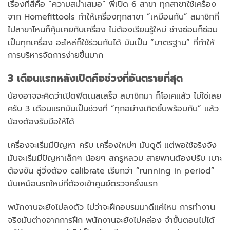
เรื่องที่สี่คือ “ความสม่ำเสมอ” พี่เปิด 6 สาขา ทุกสาขาใช้เครื่อง
จาก Homefittools ทำให้เครื่องทุกสาขา “เหมือนกัน” สมาชิกที่
ไปสาขาไหนก็คุ้นเคยกับเครื่อง ไม่ต้องเรียนรู้ใหม่ ช่างซ่อมก็ซ่อม
เป็นทุกเครื่อง อะไหล่ก็ใช้ร่วมกันได้ มันเป็น “มาตรฐาน” ที่ทำให้
การบริหารจัดการง่ายขึ้นมาก
3 เดือนแรกหลังเปิดคือช่วงที่อันตรายที่สุด
น้องอาจจะคิดว่าเปิดฟิตเนสเสร็จ สมาชิกมา ก็โอเคแล้ว ไม่ใช่เลย
ครับ 3 เดือนแรกมันเป็นช่วงที่ “ทุกอย่างเกิดขึ้นพร้อมกัน” แล้ว
น้องต้องรับมือให้ได้
เครื่องจะเริ่มมีปัญหา ครับ เครื่องใหม่ๆ มันดูดี แต่พอใช้จริงจัง
มันจะเริ่มมีปัญหาเล็กๆ น้อยๆ สกรูหลวม สายพานต้องปรับ เบาะ
ต้องขัน ลู่วิ่งต้อง calibrate เรียกว่า “running in period”
มันเหมือนรถใหม่ที่ต้องเข้าศูนย์ตรวจครั้งแรก
พนักงานจะยังไม่ลงตัว ไม่ว่าจะฝึกอบรมมาดีแค่ไหน การทำงาน
จริงมันต่างจากการฝึก พนักงานจะยังไม่คล่อง จำขั้นตอนไม่ได้