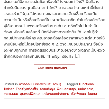
ประมาณที่มีสามารถจัดซื้อเครื่องได้ทั้งหมดเท่าไหร่? พื้นที่ว่าง
สำหรับยิมของคุณมีขนาดเท่าไหร่? การตอบคำถามเหล่านี้ตั้งแต่
แรกจะช่วยให้คุณไม่หลงทางและลดความเสี่ยงซื้อเครื่องเกิน
ความจำเป็นหรือซื้อเครื่องที่ไม่เหมาะกับสมาชิก ทำไมต้องคิดเรื่อง
ผู้ใช้งานก่อน? เพราะเครื่องที่เหมาะกับ สมาชิกทั่วไป ไม่จำเป็น
ต้องเหมือนกับเครื่องที่ นักกีฬาเชิงการแข่งขัน ใช้ หากไม่รู้ว่า
กลุ่มเป้าหมายคือใคร คุณอาจจะซื้อเครื่องราคาแพง แต่สมาชิกใช้
งานน้อยหรือไม่ตอบโจทย์จริง ๆ 2. วางแผนงบประมาณ ซื้อยัง
ไงให้คุ้มทุกบาท การจัดสรรงบประมาณอย่างชาญฉลาดเป็นหัวใจ
สำคัญของการลงทุนในยิม ThaiGymStuffs […]
CONTINUE READING
→
Posted in
การออกแบบห้องฟิตเนส
,
ความรู้
|
Tagged
Functional
Trainer
,
ThaiGymStuffs
,
จัดยิมให้คุ้ม
,
ฟิตเนสครบชุด
,
ยิมโครงการ
,
วางแผนยิม
,
อุปกรณ์ฟิตเนส
,
เครื่องออกกำลังกาย
,
เปิดฟิตเนส
,
โฮมยิม